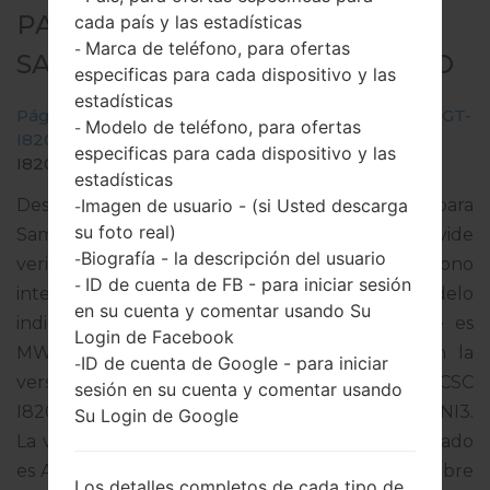
PARA GT-I8200 -
cada país y las estadísticas
Marca de teléfono, para ofertas
-
SAMSUNGGALAXY S3 MINI NEO
especificas para cada dispositivo y las
estadísticas
Página principal
→
Galaxy S3 Mini Neo
→
SamsungGT-
Modelo de teléfono, para ofertas
-
I8200
→
GT-
especificas para cada dispositivo y las
I8200_1_20150930092040_g5z21irjm6_fac.zip
estadísticas
Imagen de usuario - (si Usted descarga
Descargue la última actualización de firmware para
-
su foto real)
Samsung Galaxy S3 Mini Neo, pero no olvide
Biografía - la descripción del usuario
-
verificar si el número de modelo de su teléfono
ID de cuenta de FB - para iniciar sesión
-
inteligente corresponde al número de modelo
en su cuenta y comentar usando Su
indicado % MODEL%. El código del firmware es
Login de Facebook
MWD de MOROCCO. El producto viene con la
ID de cuenta de Google - para iniciar
-
versión PDA I8200XXUANI3 y la versión CSC
sesión en su cuenta y comentar usando
I8200OJVANI2,Versión de MODEM I8200XXUANI3.
Su Login de Google
La versión del sistema operativo del firmware dado
es Android Jelly Bean 4.2.2. Tutorial completo sobre
Los detalles completos de cada tipo de