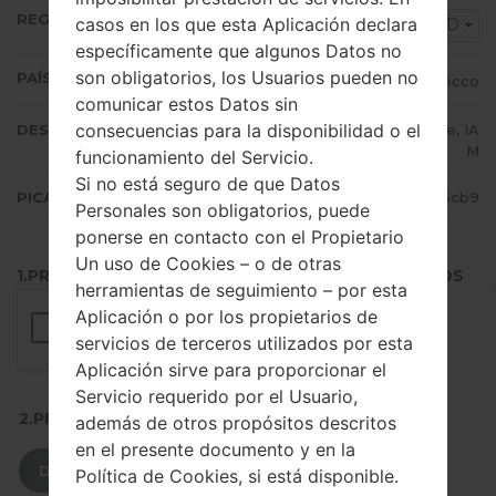
REGIÓN
casos en los que esta Aplicación declara
MWD
específicamente que algunos Datos no
son obligatorios, los Usuarios pueden no
PAÍS (UN/EL PAÍS)
Morocco
comunicar estos Datos sin
consecuencias para la disponibilidad o el
DESCRIPCIÓN
Meditel, WANA GSM, Vodafone, IA
M
funcionamiento del Servicio.
Si no está seguro de que Datos
PICADILLO
ea7c1c1daa8dd8fdd94bde68e7375cb9
Personales son obligatorios, puede
ponerse en contacto con el Propietario
Un uso de Cookies – o de otras
1.PRESIONE EL BOTÓN PARA CARGAR LOS ARCHIVOS
herramientas de seguimiento – por esta
Aplicación o por los propietarios de
servicios de terceros utilizados por esta
Aplicación sirve para proporcionar el
Servicio requerido por el Usuario,
2.PRESIONE PARA DESCARGAR
además de otros propósitos descritos
en el presente documento y en la
DESCARGAR
Política de Cookies, si está disponible.