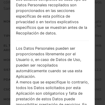
cómo actualizar el firmware oficial en dispositivos
Datos Personales recopilados son
Samsung
aquí
proporcionados en las secciones
específicas de esta política de
privacidad o en textos explicativos
NOMBRE DE ARCHIVO
GT-I8200_1_20150930092040_g5z
21irjm6_fac
específicos que se muestran antes de la
Recopilación de datos.
TIPO DE FIRMWARE
4 files
EL TAMAÑO DEL
754.59 MiB
Los Datos Personales pueden ser
ARCHIVO
proporcionados libremente por el
Usuario o, en caso de Datos de Uso,
MODELO
Samsung GT-I8200
pueden ser recopilados
SISTEMA OPERATIVO
Android Jelly Bean 4.2.2
automáticamente cuando se usa esta
Aplicación.
PDA/AP VERSIÓN
I8200XXUANI3
A menos que se especifique lo contrario,
todos los Datos solicitados por esta
CSC VERSIÓN
I8200OJVANI2
Aplicación son obligatorios y falta de
prestación de estos Datos puede
MODEM/CP VERSIÓN
I8200XXUANI3
imposibilitar prestación de servicios. En