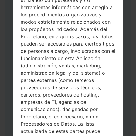
utilizando computadoras y / o
herramientas informáticas con arreglo a
los procedimientos organizativos y
modos estrictamente relacionados con
los propósitos indicados. Además del
Propietario, en algunos casos, los Datos
Descargue a su PC: la última versión de
pueden ser accesibles para ciertos tipos
Odin 3
.
de personas a cargo, involucradas con el
A continuación, extraiga el archivo de
funcionamiento de esta Aplicación
firmware.
(administración, ventas, marketing,
Debe obtener 1 (si es archivo 1, elíjalo aquí)
administración legal y del sistema) o
o 5 (si es archivo 5, selecciónelo aquí):
partes externas (como terceros
AP: "Sistema y Recuperación"
proveedores de servicios técnicos,
CP: "Módem y Radio"
carteros, proveedores de hosting,
CSC _ ***: "País y región y operador"
empresas de TI, agencias de
HOME_CSC _ ***: "País y regióny
comunicaciones), designadas por
operador"
Propietario, si es necesario, como
Agregue todos los archivos a Odin 3.
Procesadores de Datos. La lista
Si desea hacer clean flash, use CSC _ *** o
actualizada de estas partes puede
use HOME_CSC _ *** para mantener sus