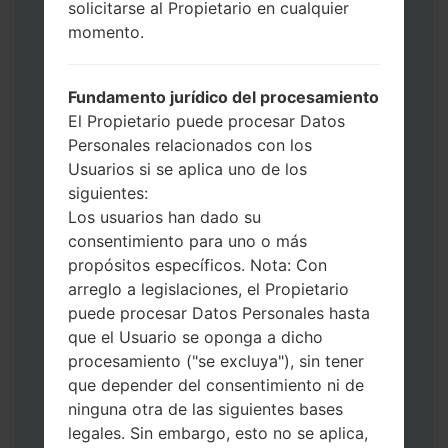
solicitarse al Propietario en cualquier
datos y aplicaciones.
momento.
Ahora apague su teléfono y entre al Modo
de Descarga. Cómo hacer todos los
métodos:
Fundamento jurídico del procesamiento
Presione y mantenga presionados la
El Propietario puede procesar Datos
tecla de Encendido, el botón de Subir
Personales relacionados con los
volumen y la tecla de Bixby.
Usuarios si se aplica uno de los
Presione y mantenga presionadas las
siguientes:
teclas de Subir y de Bajar volumen y
Los usuarios han dado su
luego conecte un cable USB.
consentimiento para uno o más
Presione y mantenga presionados la
propósitos específicos. Nota: Con
tecla de Encendido, el botón de Bajar
arreglo a legislaciones, el Propietario
volumen y la tecla de Inicio.
puede procesar Datos Personales hasta
Conecte un cable USB, luego
que el Usuario se oponga a dicho
mantenga presionados el botón de Bixby
procesamiento ("se excluya"), sin tener
y la tecla de Bajar volumen.
que depender del consentimiento ni de
Presione y mantenga presionados la
ninguna otra de las siguientes bases
tecla de Encendido y el botón de Subir
legales. Sin embargo, esto no se aplica,
volumen.