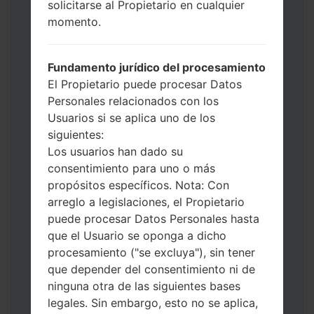
solicitarse al Propietario en cualquier
Ahora apague su teléfono y entre al Modo
momento.
de Descarga. Cómo hacer todos los
métodos:
Presione y mantenga presionados la
Fundamento jurídico del procesamiento
tecla de Encendido, el botón de Subir
El Propietario puede procesar Datos
volumen y la tecla de Bixby.
Personales relacionados con los
Presione y mantenga presionadas las
Usuarios si se aplica uno de los
teclas de Subir y de Bajar volumen y
siguientes:
luego conecte un cable USB.
Los usuarios han dado su
Presione y mantenga presionados la
consentimiento para uno o más
tecla de Encendido, el botón de Bajar
propósitos específicos. Nota: Con
volumen y la tecla de Inicio.
arreglo a legislaciones, el Propietario
Conecte un cable USB, luego
puede procesar Datos Personales hasta
mantenga presionados el botón de Bixby
que el Usuario se oponga a dicho
y la tecla de Bajar volumen.
procesamiento ("se excluya"), sin tener
Presione y mantenga presionados la
que depender del consentimiento ni de
tecla de Encendido y el botón de Subir
ninguna otra de las siguientes bases
volumen.
legales. Sin embargo, esto no se aplica,
Luego, conecte su dispositivo a PC, Odin