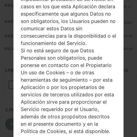
REGIÓN
casos en los que esta Aplicación declara
OMN
específicamente que algunos Datos no
son obligatorios, los Usuarios pueden no
PAÍS (UN/EL PAÍS)
Italy
comunicar estos Datos sin
consecuencias para la disponibilidad o el
DESCRIPCIÓN
Vodafone
funcionamiento del Servicio.
PICADILLO
bd59c7b7138b94ad854f5fd3b85a84af
Si no está seguro de que Datos
Personales son obligatorios, puede
ponerse en contacto con el Propietario
1.PRESIONE EL BOTÓN PARA CARGAR LOS ARCHIVOS
Un uso de Cookies – o de otras
herramientas de seguimiento – por esta
Aplicación o por los propietarios de
servicios de terceros utilizados por esta
Aplicación sirve para proporcionar el
Servicio requerido por el Usuario,
2.PRESIONE PARA DESCARGAR
además de otros propósitos descritos
en el presente documento y en la
DESCARGAR
Política de Cookies, si está disponible.