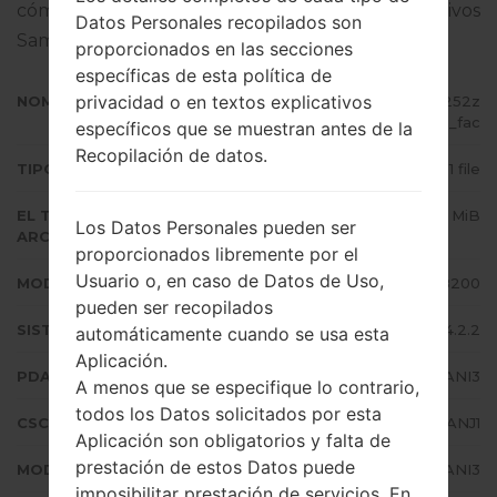
cómo actualizar el firmware oficial en dispositivos
Datos Personales recopilados son
Samsung
aquí
proporcionados en las secciones
específicas de esta política de
privacidad o en textos explicativos
NOMBRE DE ARCHIVO
GT-I8200_1_20181124170326_3252z
dliqp_fac
específicos que se muestran antes de la
Recopilación de datos.
TIPO DE FIRMWARE
1 file
EL TAMAÑO DEL
726.02 MiB
Los Datos Personales pueden ser
ARCHIVO
proporcionados libremente por el
Usuario o, en caso de Datos de Uso,
MODELO
Samsung GT-I8200
pueden ser recopilados
SISTEMA OPERATIVO
Android Jelly Bean 4.2.2
automáticamente cuando se usa esta
Aplicación.
PDA/AP VERSIÓN
I8200XXUANI3
A menos que se especifique lo contrario,
todos los Datos solicitados por esta
CSC VERSIÓN
I8200OMNANJ1
Aplicación son obligatorios y falta de
prestación de estos Datos puede
MODEM/CP VERSIÓN
I8200XXUANI3
imposibilitar prestación de servicios. En