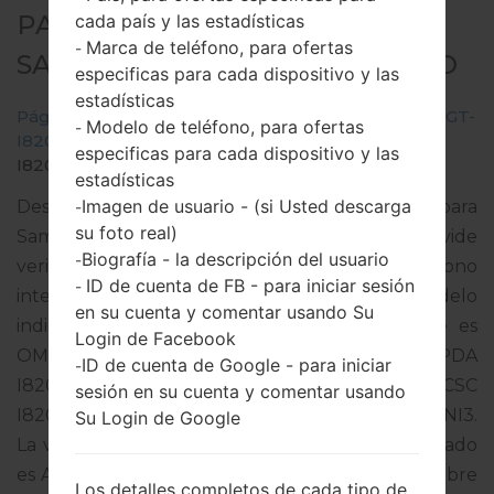
PARA GT-I8200 -
cada país y las estadísticas
Marca de teléfono, para ofertas
-
SAMSUNGGALAXY S3 MINI NEO
especificas para cada dispositivo y las
estadísticas
Página principal
→
Galaxy S3 Mini Neo
→
SamsungGT-
Modelo de teléfono, para ofertas
-
I8200
→
GT-
especificas para cada dispositivo y las
I8200_1_20181124170326_3252zdliqp_fac.zip
estadísticas
Imagen de usuario - (si Usted descarga
Descargue la última actualización de firmware para
-
su foto real)
Samsung Galaxy S3 Mini Neo, pero no olvide
Biografía - la descripción del usuario
-
verificar si el número de modelo de su teléfono
ID de cuenta de FB - para iniciar sesión
-
inteligente corresponde al número de modelo
en su cuenta y comentar usando Su
indicado % MODEL%. El código del firmware es
Login de Facebook
OMN de ITALY. El producto viene con la versión PDA
ID de cuenta de Google - para iniciar
-
I8200XXUANI3 y la versión CSC
sesión en su cuenta y comentar usando
I8200OMNANJ1,Versión de MODEM I8200XXUANI3.
Su Login de Google
La versión del sistema operativo del firmware dado
es Android Jelly Bean 4.2.2. Tutorial completo sobre
Los detalles completos de cada tipo de