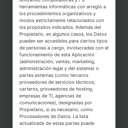
herramientas informáticas con arreglo a
los procedimientos organizativos y
modos estrictamente relacionados con
los propósitos indicados. Además del
Descargue a su PC: la última versión de
Propietario, en algunos casos, los Datos
Odin 3
.
pueden ser accesibles para ciertos tipos
A continuación, extraiga el archivo de
de personas a cargo, involucradas con el
firmware.
funcionamiento de esta Aplicación
Debe obtener 1 (si es archivo 1, elíjalo aquí)
(administración, ventas, marketing,
o 5 (si es archivo 5, selecciónelo aquí):
administración legal y del sistema) o
AP: "Sistema y Recuperación"
partes externas (como terceros
CP: "Módem y Radio"
proveedores de servicios técnicos,
CSC _ ***: "País y región y operador"
carteros, proveedores de hosting,
HOME_CSC _ ***: "País y regióny
empresas de TI, agencias de
operador"
comunicaciones), designadas por
Agregue todos los archivos a Odin 3.
Propietario, si es necesario, como
Si desea hacer clean flash, use CSC _ *** o
Procesadores de Datos. La lista
use HOME_CSC _ *** para mantener sus
actualizada de estas partes puede
datos y aplicaciones.