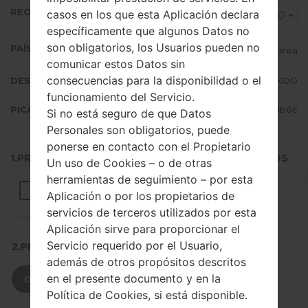
REGIÓN
casos en los que esta Aplicación declara
KOO
específicamente que algunos Datos no
son obligatorios, los Usuarios pueden no
PAÍS (UN/EL PAÍS)
Korea
comunicar estos Datos sin
consecuencias para la disponibilidad o el
DESCRIPCIÓN
KOO
funcionamiento del Servicio.
PICADILLO
ca4c9c6fa7b16a727411067966b8b6c
Si no está seguro de que Datos
Personales son obligatorios, puede
ponerse en contacto con el Propietario
1.PRESIONE EL BOTÓN PARA CARGAR LOS ARCHIVOS
Un uso de Cookies – o de otras
herramientas de seguimiento – por esta
Aplicación o por los propietarios de
servicios de terceros utilizados por esta
Aplicación sirve para proporcionar el
Servicio requerido por el Usuario,
2.PRESIONE PARA DESCARGAR
además de otros propósitos descritos
en el presente documento y en la
DESCARGAR
Política de Cookies, si está disponible.