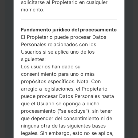
solicitarse al Propietario en cualquier
Ahora apague su teléfono y entre al Modo
momento.
de Descarga. Cómo hacer todos los
métodos:
Presione y mantenga presionados la
Fundamento jurídico del procesamiento
tecla de Encendido, el botón de Subir
El Propietario puede procesar Datos
volumen y la tecla de Bixby.
Personales relacionados con los
Presione y mantenga presionadas las
Usuarios si se aplica uno de los
teclas de Subir y de Bajar volumen y
siguientes:
luego conecte un cable USB.
Los usuarios han dado su
Presione y mantenga presionados la
consentimiento para uno o más
tecla de Encendido, el botón de Bajar
propósitos específicos. Nota: Con
volumen y la tecla de Inicio.
arreglo a legislaciones, el Propietario
Conecte un cable USB, luego
puede procesar Datos Personales hasta
mantenga presionados el botón de Bixby
que el Usuario se oponga a dicho
y la tecla de Bajar volumen.
procesamiento ("se excluya"), sin tener
Presione y mantenga presionados la
que depender del consentimiento ni de
tecla de Encendido y el botón de Subir
ninguna otra de las siguientes bases
volumen.
legales. Sin embargo, esto no se aplica,
Luego, conecte su dispositivo a PC, Odin