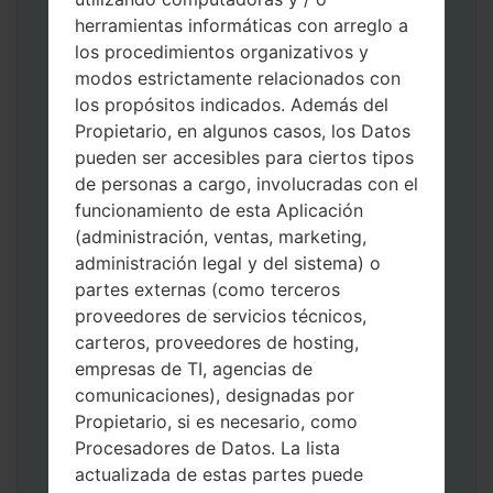
herramientas informáticas con arreglo a
los procedimientos organizativos y
modos estrictamente relacionados con
los propósitos indicados. Además del
Descargue a su PC: la última versión de
Propietario, en algunos casos, los Datos
Odin 3
.
pueden ser accesibles para ciertos tipos
A continuación, extraiga el archivo de
de personas a cargo, involucradas con el
firmware.
funcionamiento de esta Aplicación
Debe obtener 1 (si es archivo 1, elíjalo aquí)
(administración, ventas, marketing,
o 5 (si es archivo 5, selecciónelo aquí):
administración legal y del sistema) o
AP: "Sistema y Recuperación"
partes externas (como terceros
CP: "Módem y Radio"
proveedores de servicios técnicos,
CSC _ ***: "País y región y operador"
carteros, proveedores de hosting,
HOME_CSC _ ***: "País y regióny
empresas de TI, agencias de
operador"
comunicaciones), designadas por
Agregue todos los archivos a Odin 3.
Propietario, si es necesario, como
Si desea hacer clean flash, use CSC _ *** o
Procesadores de Datos. La lista
use HOME_CSC _ *** para mantener sus
actualizada de estas partes puede
datos y aplicaciones.