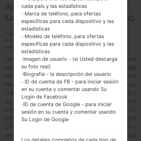
PARA SM-G998N -
cada país y las estadísticas
Marca de teléfono, para ofertas
-
SAMSUNGGALAXY S21 ULTRA 5G
especificas para cada dispositivo y las
estadísticas
Página principal
→
Galaxy S21 Ultra 5G
→
Modelo de teléfono, para ofertas
-
SamsungSM-G998N
→
SM-
especificas para cada dispositivo y las
G998N_1_20210818070835_zvd5m1wt86_fac.zip
estadísticas
Imagen de usuario - (si Usted descarga
Descargue la última actualización de firmware para
-
su foto real)
Samsung Galaxy S21 Ultra 5G, pero no olvide
Biografía - la descripción del usuario
-
verificar si el número de modelo de su teléfono
ID de cuenta de FB - para iniciar sesión
-
inteligente corresponde al número de modelo
en su cuenta y comentar usando Su
indicado % MODEL%. El código del firmware es KOO
Login de Facebook
de KOREA. El producto viene con la versión PDA
ID de cuenta de Google - para iniciar
-
G998NKSU3AUHB y la versión CSC
sesión en su cuenta y comentar usando
G998NOKR3AUHB,Versión de MODEM
Su Login de Google
G998NKOU3AUHB. La versión del sistema operativo
del firmware dado es Android R 11. Tutorial
Los detalles completos de cada tipo de