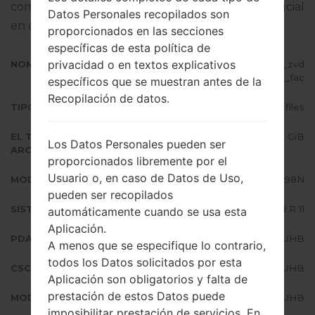
completo sobre cómo actualizar el firmware oficial
Datos Personales recopilados son
en dispositivos Samsung
aquí
proporcionados en las secciones
específicas de esta política de
privacidad o en textos explicativos
NOMBRE DE ARCHIVO
SM-G998N_1_20210818070835_zvd
5m1wt86_fac
específicos que se muestran antes de la
Recopilación de datos.
TIPO DE FIRMWARE
4 files
EL TAMAÑO DEL
6.09 GiB
Los Datos Personales pueden ser
ARCHIVO
proporcionados libremente por el
Usuario o, en caso de Datos de Uso,
MODELO
Samsung SM-G998N
pueden ser recopilados
SISTEMA OPERATIVO
Android R 11
automáticamente cuando se usa esta
Aplicación.
PDA/AP VERSIÓN
G998NKSU3AUHB
A menos que se especifique lo contrario,
todos los Datos solicitados por esta
CSC VERSIÓN
G998NOKR3AUHB
Aplicación son obligatorios y falta de
prestación de estos Datos puede
MODEM/CP VERSIÓN
G998NKOU3AUHB
imposibilitar prestación de servicios. En