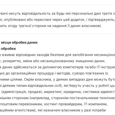
Інструкції
вачі несуть відповідальність за будь-які персональні дані третіх с
і, опубліковані або переслані через цей додаток, і підтверджують
Завантажте на свій П
ють згоду третьої сторони на надання її даних власникові.
Далі завантажте та 
Вам потрібно 1 (Ви
(Вибрати 5 файл про
і місце обробки даних
AP: "System & Recov
 обробки
CP: "Modem & Radio
 вживає відповідних заходів безпеки для запобігання несанкціо
CSC_***: "Country &
, розкриттю, зміни або несанкціонованому знищенню даних.
HOME_CSC_***: "Cou
 даних здійснюється за допомогою комп’ютерів та/або ІТ-інструм
Додайте усі файли у 
дно до організаційних процедур і методів, суворо пов’язаних із
Якщо ви хочете 
ними цілями. Окрім власника, у деяких випадках дані можуть бут
заводських налашт
і деяким типам відповідальних осіб, які беруть участь у роботі ць
випадку виберіть H
 (адміністрація, продажі, маркетинг, юридична, системна адмініст
даних.
нішнім сторонам (наприклад, стороннім постачальникам технічни
Тепер вимкніть прис
 поштовим перевізникам, хостинг-провайдерам, ІТ-компаніям,
Усі методи як це зро
аційним агентствам), які назначені власником у разі потреби
Натисніть та утри