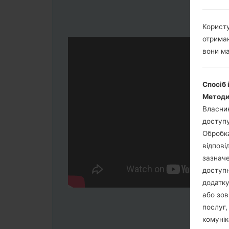
Користу
отриман
вони ма
Спосіб 
Методи
Власник
доступу
Обробка
відпові
зазначе
доступн
додатку
або зов
послуг,
комунік