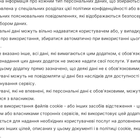
а інформація про кожний тип персональних даних, що збираютьс
ОПИС
KOO
Х
влена у спеціальних розділах цієї політики конфіденційності або в
льних пояснювальних повідомленнях, які відображаються безпос
бором даних.
1.ПЕРЕВІРТИ НАЯВНІСТЬ RECAPTCHA
2
льні дані можуть вільно надаватися користувачем або, у випадк
про використання, збиратися автоматично при використанні цьо
.
 вказано інше, всі дані, які вимагаються цим додатком, є обов’язк
ненадання цих даних додаток не зможе надати свої послуги. У випа
цьому додатку прямо зазначено, що деякі дані не є обов’язковими
вачі можуть не повідомляти ці дані без наслідків для доступності
нування сервісу.
вачі, які не впевнені, які персональні дані є обов’язковими, можу
ися з власником.
е використання файлів cookie - або інших засобів відстеження - 
м або власниками сторонніх сервісів, які використовує цей додат
ється для надання необхідних користувачеві послуг на доповнен
их інших цілей, описаних у цьому документі і в політиці cookie, як
.