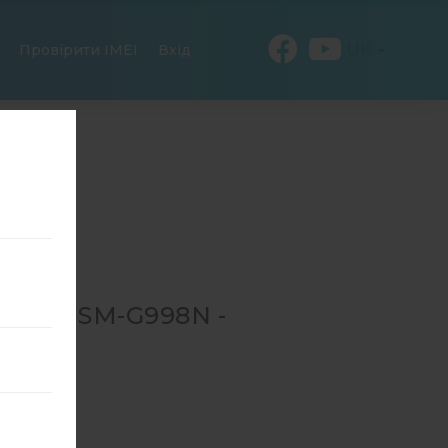
UK
Провірити IMEI
Вхід
 ДЛЯ SM-G998N -
N
→
SM-