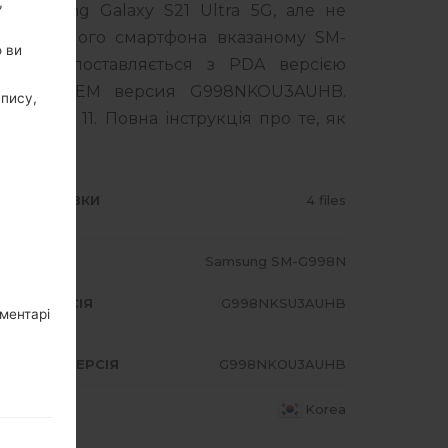
,
 Samsung Galaxy S21 Ultra 5G, але не
оделі вашого смартфона вказаному SM-
о ви
дукт поставляється з PDA версією
HB, MODEM версия G998NKOU3AUHB.
апису,
roid R 11. Повна інструкція про те, як
msung
тут
ИП ПРОШИВКИ
4 files
ОДЕЛЬ
Samsung SM-G998N
A/AP ВЕРСІЯ
G998NKSU3AUHB
оментарі
DEM/CP ВЕРСІЯ
G998NKOU3AUHB
АЇНА
Korea