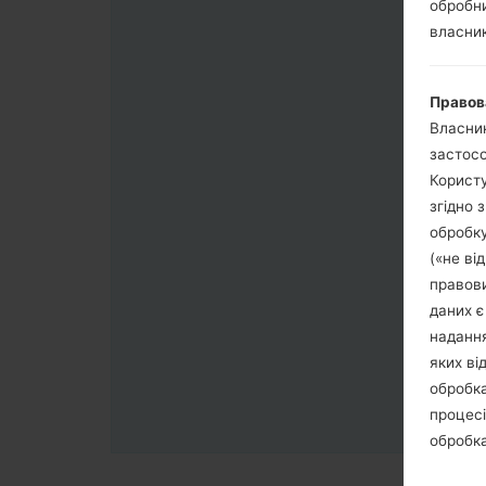
обробни
власник
Правов
Власник
застосо
Користу
згідно 
обробку
(«не ві
правови
даних є
надання
яких ві
обробка
процесі
обробка
третя с