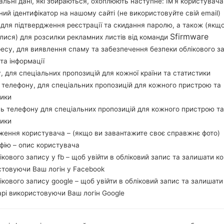
льні дані, які збираються, охоплюють наступне: Ім’я користувача
Завантажте останнє оновлення прошивки для
ний ідентифікатор на нашому сайті (не використовуйте свій email)
забудьте перевірити, чи відповідає номер м
, для підтвердження реєстрації та скидання паролю, а також (якщ
G998N. Код прошивки KOO для KOREA. Про
Sfirmware
лися) для розсилки рекламних листів від команди
G998NKSU3AUHB версія CSC G998NOKR3AU
ресу, для виявлення спаму та забезпечення безпеки облікового з
Версія операційної системи даної прошивки And
та інформації
прошивати стокову прошивку на пристроях Sa
у, для спеціальних пропозицій для кожної країни та статистики
 телефону, для спеціальних пропозицій для кожного пристрою та
тики
НАЗВА ФАЙЛУ
SM-G998N_1_20210818070835
Т
ь телефону для спеціальних пропозицій для кожного пристрою та
_zvd5m1wt86_fac
тики
РОЗМІР ФАЙЛУ
6.09 GiB
М
ження користувача – (якщо ви завантажите своє справжнє фото)
афію – опис користувача
ОПЕРАЦІЙНА
Android R 11
PD
лікового запису у fb – щоб увійти в обліковий запис та залишати к
СИСТЕМА
стовуючи Ваш логін у Facebook
лікового запису google – щоб увійти в обліковий запис та залишати
CSC ВЕРСІЯ
G998NOKR3AUHB
MO
рі використовуючи Ваш логін Google
РЕГІОН
КР
KOO