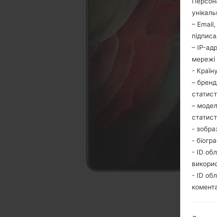
Персона
унікаль
– Email
підписа
– IP-ад
мережі 
- Країн
– бренд
статис
– модел
статис
- зобра
- біогр
- ID об
викори
- ID об
комента