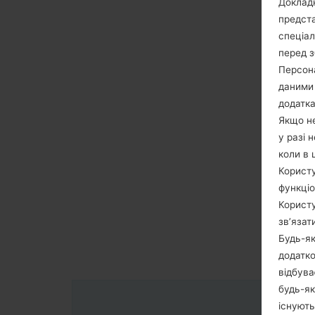
Докладн
предста
спеціа
перед з
Персона
даними 
додатка
Якщо не
у разі 
коли в 
Користу
функціо
Користу
зв’язат
Будь-як
додатко
відбува
будь-як
існують