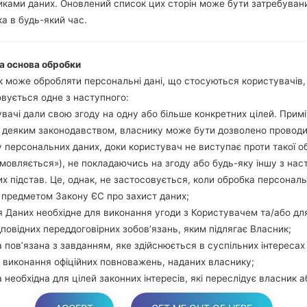
ками даних. Оновлений список цих сторін може бути затребуван
гучності та Bixbi.
а в будь-який час.
Натисніть та у
збільшення гучно
використовуючи USB
а основа обробки
Натисніть та утри
 може обробляти персональні дані, що стосуються користувачів
гучності та додому.
вується одне з наступного:
Підключіть USB каб
вачі дали свою згоду на одну або більше конкретних цілей. Примі
звуку та Bixbi.
з деяким законодавством, власнику може бути дозволено провод
Натисніть та у
 персональних даних, доки користувач не виступає проти такої о
збільшення гучності.
дмовляється»), не покладаючись на згоду або будь-яку іншу з нас
Далі підключить те
х підстав. Це, однак, не застосовується, коли обробка персонал
виявити Ваш девайс
 предметом Закону ЄС про захист даних;
екрані.
 Даних необхідне для виконання угоди з Користувачем та/або дл
Вказуйте лише "F.Rese
дповідних переддоговірних зобов’язань, яким підлягає Власник;
В кінці натисні
 пов’язана з завданням, яке здійснюється в суспільних інтересах
перезагрузиться та в
 виконання офіційних повноважень, наданих власнику;
 необхідна для цілей законних інтересів, які переслідує власник а
торона.