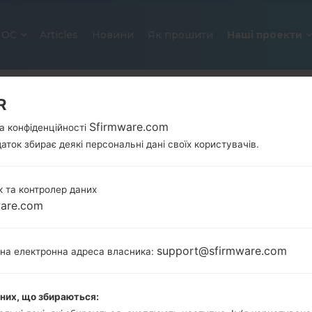
ОС
Articles
Новини
Як прошити
Наші проекти
R
Sfirmware.com
а конфіденційності
аток збирає деякі персональні дані своїх користувачів.
 та контролер даних
ware.com
ОФІЦІЙНА ПРОШИВКА #257903
SAMSUNGGALAXY S21 ULTRA 5G
support@sfirmware.com
тна електронна адреса власника:
Головна
→
Galaxy S21 Ultra 5G
→
SamsungSM-G998
G998N_1_20210818070835_zvd5m1wt86_fac.zip
аних, що збираються: