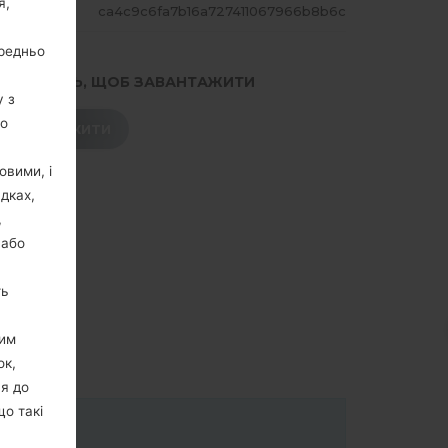
я,
ЕШ
ca4c9c6fa7b16a727411067966b8b6c
ередньо
.НАТИСНІТЬ, ЩОБ ЗАВАНТАЖИТИ
у з
го
ЗАВАНТАЖИТИ
овими, і
дках,
,
 або
ть
цим
ок,
ня до
що такі