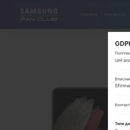
Головна
Телефони
GDP
Політик
Цей дод
Власник
Sfirm
Контак
Типи д