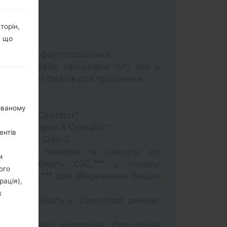
торін,
, що
К:
Odin 3
.
розпакуйте файл прошивки.
брати 1 файл прошивки тут) або 5
шивки тут) файлів для прошивки:
ery"
"
нованому
 Region & Operator"
ntry & Region & Operator"
ентів
програму Odin 3.
прошити телефон та скинути до
и
увань оберіть CSC_***, у іншому
ого
OME_CSC_*** для збереження Ваших
рація),
х
трій і увійдіть у "Download" режим.
бити:
муйти клавіші: живлення, збільшення