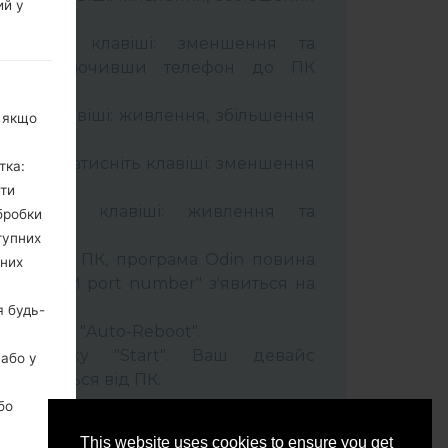
ий у
тримуйте клавіші: зменшення та
сті. Підключивши телефон до ПК
 кабель.
муйти клавіші: живлення, збільшення
, якщо
ель та натисніть клавіші: зменшення
тка:
ити
тримуйти клавіші: живлення та
бробки
тупних
лефон до ПК, програма Odin повина
ьних
 та "COM port number" з'явиться на
я будь-
t" час та "Auto-Reboot".
ть кнопку "Start". Ваш девайс
 або у
ідєднається від ПК.
бо
This website uses cookies to ensure you get