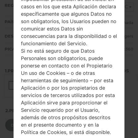
REGIÓN
casos en los que esta Aplicación declara
RWC
específicamente que algunos Datos no
son obligatorios, los Usuarios pueden no
PAÍS (UN/EL PAÍS)
Canada
comunicar estos Datos sin
consecuencias para la disponibilidad o el
DESCRIPCIÓN
Rogers
funcionamiento del Servicio.
PICADILLO
ec83ce65d5649a5da59eb5277808c360
Si no está seguro de que Datos
Personales son obligatorios, puede
ponerse en contacto con el Propietario
1.PRESIONE EL BOTÓN PARA CARGAR LOS ARCHIVOS
Un uso de Cookies – o de otras
herramientas de seguimiento – por esta
Aplicación o por los propietarios de
servicios de terceros utilizados por esta
Aplicación sirve para proporcionar el
Servicio requerido por el Usuario,
2.PRESIONE PARA DESCARGAR
además de otros propósitos descritos
en el presente documento y en la
DESCARGAR
Política de Cookies, si está disponible.