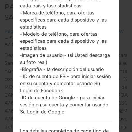
PARA SM-A715W -
cada país y las estadísticas
Marca de teléfono, para ofertas
-
SAMSUNGGALAXY A71
especificas para cada dispositivo y las
estadísticas
Página principal
→
Galaxy A71
→
SamsungSM-A715W
Modelo de teléfono, para ofertas
-
→
SM-
especificas para cada dispositivo y las
A715W_2_20220418194600_je2mwk8azh_fac.zip
estadísticas
Imagen de usuario - (si Usted descarga
Descargue la última actualización de firmware para
-
su foto real)
Samsung Galaxy A71, pero no olvide verificar si el
Biografía - la descripción del usuario
-
número de modelo de su teléfono inteligente
ID de cuenta de FB - para iniciar sesión
-
corresponde al número de modelo indicado %
en su cuenta y comentar usando Su
MODEL%. El código del firmware es RWC de
Login de Facebook
CANADA. El producto viene con la versión PDA
ID de cuenta de Google - para iniciar
-
A715WVLU4DVD1 y la versión CSC
sesión en su cuenta y comentar usando
A715WOYV4DVD1,Versión de MODEM
Su Login de Google
A715WVLU4DVD1. La versión del sistema operativo
del firmware dado es Android S 12. Tutorial
Los detalles completos de cada tipo de