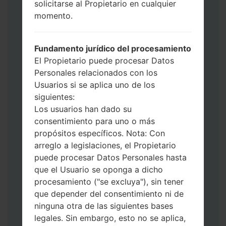
solicitarse al Propietario en cualquier
Ahora apague su teléfono y entre al Modo
momento.
de Descarga. Cómo hacer todos los
métodos:
Presione y mantenga presionados la
Fundamento jurídico del procesamiento
tecla de Encendido, el botón de Subir
El Propietario puede procesar Datos
volumen y la tecla de Bixby.
Personales relacionados con los
Presione y mantenga presionadas las
Usuarios si se aplica uno de los
teclas de Subir y de Bajar volumen y
siguientes:
luego conecte un cable USB.
Los usuarios han dado su
Presione y mantenga presionados la
consentimiento para uno o más
tecla de Encendido, el botón de Bajar
propósitos específicos. Nota: Con
volumen y la tecla de Inicio.
arreglo a legislaciones, el Propietario
Conecte un cable USB, luego
puede procesar Datos Personales hasta
mantenga presionados el botón de Bixby
que el Usuario se oponga a dicho
y la tecla de Bajar volumen.
procesamiento ("se excluya"), sin tener
Presione y mantenga presionados la
que depender del consentimiento ni de
tecla de Encendido y el botón de Subir
ninguna otra de las siguientes bases
volumen.
legales. Sin embargo, esto no se aplica,
Luego, conecte su dispositivo a PC, Odin