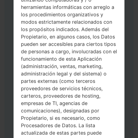
herramientas informáticas con arreglo a
los procedimientos organizativos y
modos estrictamente relacionados con
los propósitos indicados. Además del
Descargue a su PC: la última versión de
Propietario, en algunos casos, los Datos
Odin 3
.
pueden ser accesibles para ciertos tipos
A continuación, extraiga el archivo de
de personas a cargo, involucradas con el
firmware.
funcionamiento de esta Aplicación
Debe obtener 1 (si es archivo 1, elíjalo aquí)
(administración, ventas, marketing,
o 5 (si es archivo 5, selecciónelo aquí):
administración legal y del sistema) o
AP: "Sistema y Recuperación"
partes externas (como terceros
CP: "Módem y Radio"
proveedores de servicios técnicos,
CSC _ ***: "País y región y operador"
carteros, proveedores de hosting,
HOME_CSC _ ***: "País y regióny
empresas de TI, agencias de
operador"
comunicaciones), designadas por
Agregue todos los archivos a Odin 3.
Propietario, si es necesario, como
Si desea hacer clean flash, use CSC _ *** o
Procesadores de Datos. La lista
use HOME_CSC _ *** para mantener sus
actualizada de estas partes puede
datos y aplicaciones.