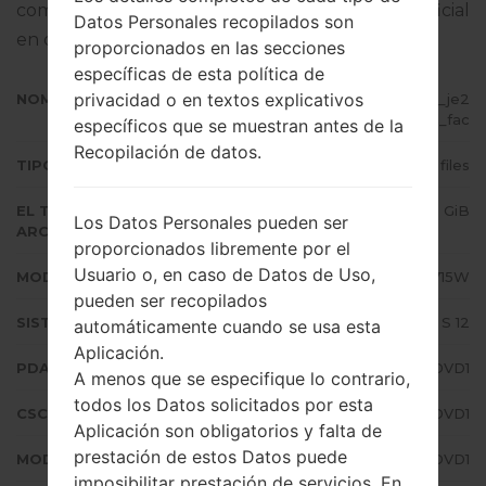
completo sobre cómo actualizar el firmware oficial
Datos Personales recopilados son
en dispositivos Samsung
aquí
proporcionados en las secciones
específicas de esta política de
privacidad o en textos explicativos
NOMBRE DE ARCHIVO
SM-A715W_2_20220418194600_je2
mwk8azh_fac
específicos que se muestran antes de la
Recopilación de datos.
TIPO DE FIRMWARE
4 files
EL TAMAÑO DEL
5.28 GiB
Los Datos Personales pueden ser
ARCHIVO
proporcionados libremente por el
Usuario o, en caso de Datos de Uso,
MODELO
Samsung SM-A715W
pueden ser recopilados
SISTEMA OPERATIVO
Android S 12
automáticamente cuando se usa esta
Aplicación.
PDA/AP VERSIÓN
A715WVLU4DVD1
A menos que se especifique lo contrario,
todos los Datos solicitados por esta
CSC VERSIÓN
A715WOYV4DVD1
Aplicación son obligatorios y falta de
prestación de estos Datos puede
MODEM/CP VERSIÓN
A715WVLU4DVD1
imposibilitar prestación de servicios. En