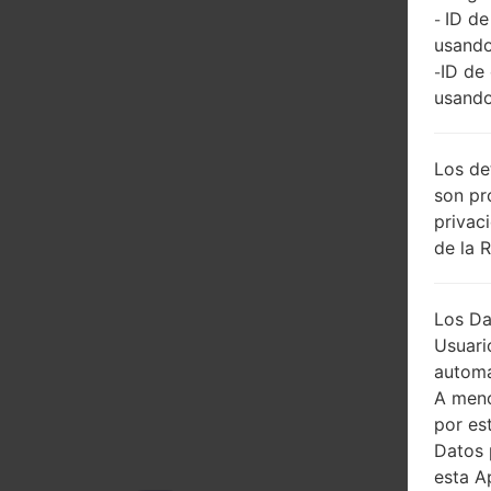
ID de
-
usando
ID de
-
usando
Los de
son pr
privac
de la 
Los Da
Usuari
automá
A meno
por es
Datos 
esta A