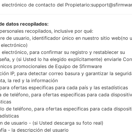
1.2Ghz Qualcomm
 electrónico de contacto del Propietario:support@sfirmwa
Android
Snapdragon 410
Marshmall
MSM8916
1GB
de datos recopilados:
personales recopilados, inclusive por qué:
e de usuario, identificador único en nuestro sitio web(no 
 electrónico)
Buy accessories on Amazon
 electrónico, para confirmar su registro y restablecer su
seña, y (si Usted lo ha elegido explícitamente) enviarle Cor
ónicos promocionales de Equipo de Sfirmware
ción IP, para detectar correo basura y garantizar la seguri
ágina principal
→
Serie
→
Galaxy A3 LTE
→
SamsungSM-A300
ta, la red y la información
 para ofertas especificas para cada país y las estadísticas
 de teléfono, para ofertas especificas para cada dispositiv
sticas
o de teléfono, para ofertas especificas para cada disposit
enSamsung SM-A300YGala
adísticas
 de usuario - (si Usted descarga su foto real)
fía - la descripción del usuario