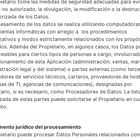
pietario toma las medidas de seguridad adecuadas para evit
 no autorizado, la divulgación, la modificación o la destru
orizada de los Datos.
cesamiento de los datos se realiza utilizando computadoras
ientas informáticas con arreglo a los procedimientos
zativos y modos estrictamente relacionados con los propó
dos. Además del Propietario, en algunos casos, los Datos 
caciónSamsung SM-A300YG
cesibles para ciertos tipos de personas a cargo, involucrad
cionamiento de esta Aplicación (administración, ventas, mar
Modelo y sus características
stración legal y del sistema) o partes externas (como terc
SamsungSM-A300Y
dores de servicios técnicos, carteros, proveedores de host
Galaxy A3 LTE
as de TI, agencias de comunicaciones), designadas por
Enero, 2015
tario, si es necesario, como Procesadores de Datos. La list
6.9 milímetros (0.27 pulgadas
izada de estas partes puede solicitarse al Propietario en cu
130.1 x 65.5 milímetros (5.12 x
to.
110.3 gramosramos (3.88onzas
Android Marshmallow 6.0.1
Hardware
ento jurídico del procesamiento
1.2Ghz Qualcomm Snapdrag
pietario puede procesar Datos Personales relacionados con
cuatro núcleos