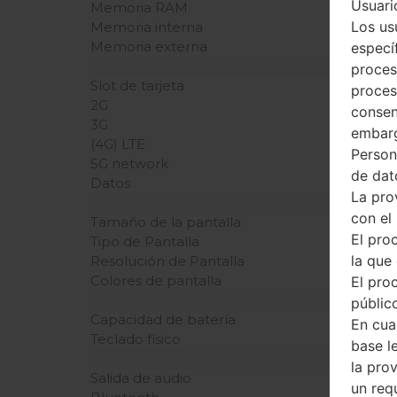
Usuario
Memoria RAM
Los us
Memoria interna
Memoria externa
especí
proces
Slot de tarjeta
proces
2G
consen
3G
embarg
(4G) LTE
Person
5G network
de dat
Datos
La pro
con el
Tamaño de la pantalla
El pro
Tipo de Pantalla
la que 
Resolución de Pantalla
Colores de pantalla
El pro
público
Capacidad de batería
En cua
Teclado físico
base l
la pro
Salida de audio
un req