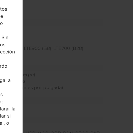
tos
de
ho
 Sin
Hz
tos
TE850 (B5), LTE900 (B8), LTE700 (B28)
tección
erdo
pantalla-cuerpo)
gal a
 capacitiva
idad de píxeles por pulgada)
és
o;
arar la
ar si
al, o