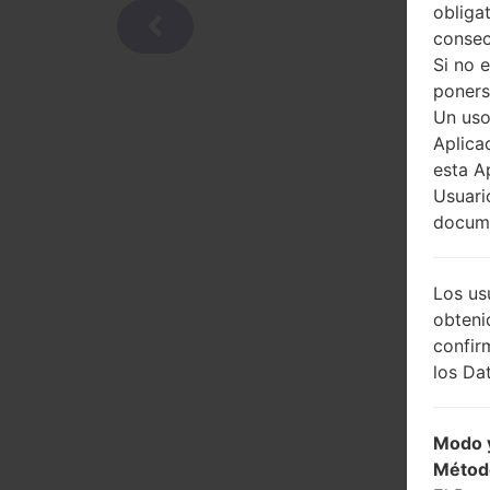
obliga
consec
Si no 
poners
Un uso
Aplica
esta A
Usuari
docume
Los us
obteni
confir
los Dat
Modo y
Métod