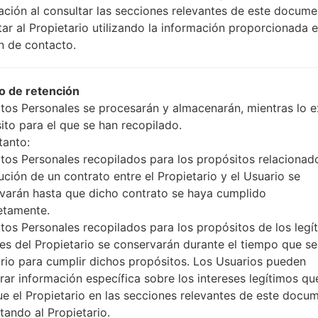
OS
Firmw
ación al consultar las secciones relevantes de este docume
230740_i6bk6zx45o.zip
Android Marshmallow
A300Y
tar al Propietario utilizando la información proporcionada e
6.0.1
n de contacto.
Android Marshmallow
A300Y
42_eb1b0ic6v5_fac.zip
6.0.1
182200_vnhaozso4e.zip
Android Marshmallow
 de retención
A300Y
6.0.1
tos Personales se procesarán y almacenarán, mientras lo ex
ito para el que se han recopilado.
Android Marshmallow
tanto:
152_3ydve8xnup_fac.zip
A300Y
6.0.1
tos Personales recopilados para los propósitos relacionad
ución de un contrato entre el Propietario y el Usuario se
Android Marshmallow
varán hasta que dicho contrato se haya cumplido
81528_l1x46mbxyr.zip
A300Y
6.0.1
etamente.
tos Personales recopilados para los propósitos de los legí
ses del Propietario se conservarán durante el tiempo que s
Android Marshmallow
15_bt1vrkemc3_fac.zip
A300Y
rio para cumplir dichos propósitos. Los Usuarios pueden
6.0.1
rar información específica sobre los intereses legítimos qu
Android Marshmallow
ue el Propietario en las secciones relevantes de este docu
A300Y
4652_w3ks3vtphh.zip
6.0.1
tando al Propietario.