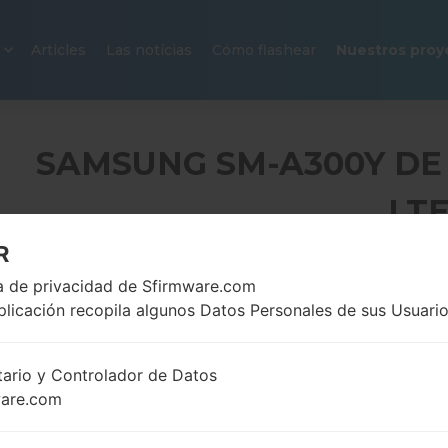
Articles
Las notícias
Cómo flashear
Nuestros proy
SAMSUNG SM-A300Y DE 
LT
R
4.5 pulgadas (~66%
ca de privacidad de Sfirmware.com
110.3 gr
relación pantalla-
(3.88onza
plicación recopila algunos Datos Personales de sus Usuario
cuerpo)
540 x 960 píxeles (~244
densidad de píxeles por
tario y Controlador de Datos
pulgada)
ware.com