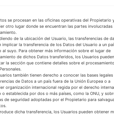
v.4.0, A2DP, AVRCP, DI, HFP
-
Sí, con A-GPS, GLONASS
Sí
tos se procesan en las oficinas operativas del Propietario 
Sí
ier otro lugar donde se encuentran las partes involucradas 
micro-USB 2.0
amiento.
Wi-Fi 802.11 a/b/g/n
iendo de la ubicación del Usuario, las transferencias de d
 implicar la transferencia de los Datos del Usuario a un pa
to al suyo. Para obtener más información sobre el lugar de
amiento de dichos Datos transferidos, los Usuarios puede
reSamsung SM-A300YGal
tar la sección que contiene detalles sobre el procesamient
Personales.
Samsung Phone
uarios también tienen derecho a conocer las bases legales 
erencias de Datos a un país fuera de la Unión Europea o a
ier organización internacional regida por el derecho interna
o o establecida por dos o más países, como la ONU, y sobr
s de seguridad adoptadas por el Propietario para salvagu
OS
Firmw
tos.
produce dicha transferencia, los Usuarios pueden obtener 