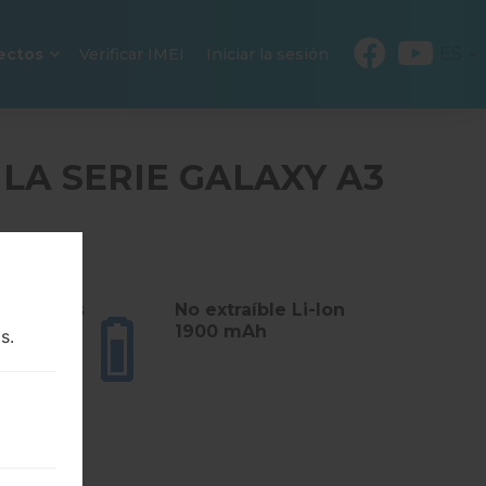
ES
ectos
Verificar IMEI
Iniciar la sesión
LA SERIE GALAXY A3
E
amosramos
No extraíble Li-Ion
s)
1900 mAh
s.