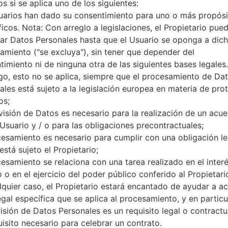
s si se aplica uno de los siguientes:
1GB
uarios han dado su consentimiento para uno o más propósi
16GB
microSD, hasta 64Gb
ficos. Nota: Con arreglo a legislaciones, el Propietario pue
Red y Datos
ar Datos Personales hasta que el Usuario se oponga a dic
Nano-SIM
amiento ("se excluya"), sin tener que depender del
GSM 850/900/1800/1900MHz
timiento ni de ninguna otra de las siguientes bases legales.
HSDPA 850/900/1900/2100M
o, esto no se aplica, siempre que el procesamiento de Da
LTE2100 (B1), LTE1800 (B3), L
ales está sujeto a la legislación europea en materia de pro
-
os;
GPRS/EDGE
visión de Datos es necesario para la realización de un acu
Pantalla
 Usuario y / o para las obligaciones precontractuales;
4.5 pulgadas (~66% relación 
cesamiento es necesario para cumplir con una obligación le
Super AMOLED pantalla tactil
está sujeto el Propietario;
540 x 960 píxeles (~244 dens
16M colores
cesamiento se relaciona con una tarea realizado en el inter
Batería y Teclado
 o en el ejercicio del poder público conferido al Propietari
No extraíble Li-Ion 1900 mAh
lquier caso, el Propietario estará encantado de ayudar a acl
-
egal específica que se aplica al procesamiento, y en particul
Interfaces
visión de Datos Personales es un requisito legal o contractu
3.5mm jack
uisito necesario para celebrar un contrato.