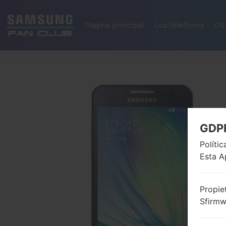
Página principal
Los telefonos
OS
GDP
Políti
Esta A
Propie
Sfirm