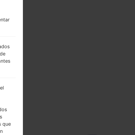
entar
lados
 de
antes
el
dos
s
s que
on