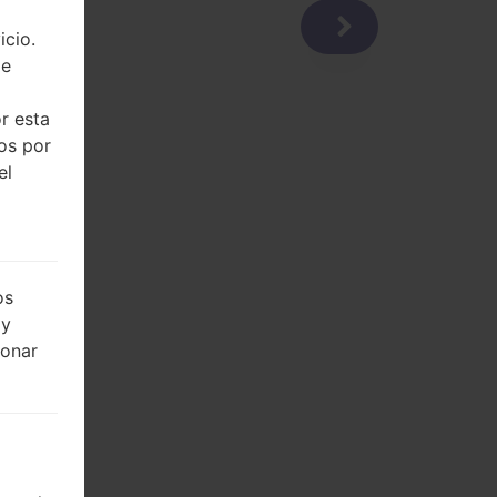
icio.
de
r esta
dos por
el
os
 y
ionar