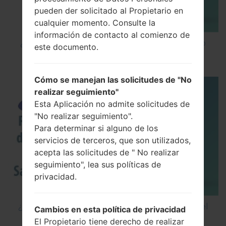
pueden der solicitado al Propietario en
cualquier momento. Consulte la
información de contacto al comienzo de
¿Cómo instalar Firmware Oficial en el teléfono
este documento.
inteligente de Samsung mediante Odin?
Cómo se manejan las solicitudes de "No
realizar seguimiento"
Esta Aplicación no admite solicitudes de
"No realizar seguimiento".
Para determinar si alguno de los
servicios de terceros, que son utilizados,
acepta las solicitudes de " No realizar
seguimiento", lea sus políticas de
privacidad.
¿Cómo restablecer datos de fábrica a través del
Cambios en esta política de privacidad
menú en Samsung Galaxy J2 SM-J200H?
El Propietario tiene derecho de realizar