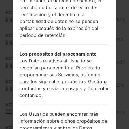
Por lo tanto, el derecho de acceso, el
derecho de borrado, el derecho de
ECT
SM-
rectificación y el derecho a la
J200H_1_20180518180704_s0amcg76
Nigeria
portabilidad de datos no se pueden
aplicar después de la expiración del
SM-
período de retención.
ECT
J200H_1_20180529093014_a6ambj735
Nigeria
Los propósitos del procesamiento
SM-
ECT
Los Datos relativos al Usuario se
J200H_1_20181207095040_6qgsd9kx
Nigeria
recopilan para permitir al Propietario
proporcionar sus Servicios, así como
para los siguientes propósitos: Gestionar
ECT
SM-J200H_1_20180911191101_0o21da4
contactos y enviar mensajes y Comentar
Nigeria
contenido.
EGY
SM-
J200H_1_20180518180704_s0amcg76
Egypt
Los Usuarios pueden encontrar más
información sobre dichos propósitos de
SM-
EGY
procesamiento y sobre los Datos