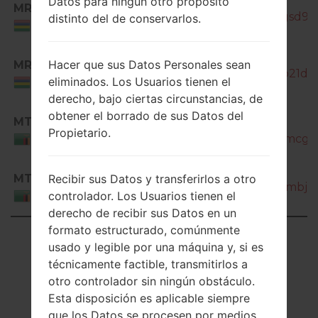
Datos para ningún otro propósito
MRU
J200H_1_20181207095040_6qgsd9kx
distinto del de conservarlos.
Mauritius
Hacer que sus Datos Personales sean
MRU
SM-J200H_1_20180911191101_0o21da4
eliminados. Los Usuarios tienen el
Mauritius
derecho, bajo ciertas circunstancias, de
obtener el borrado de sus Datos del
MTZ
SM-
Propietario.
J200H_1_20180518180704_s0amcg76
Zambia
SM-
MTZ
Recibir sus Datos y transferirlos a otro
J200H_1_20180529093014_a6ambj735
controlador. Los Usuarios tienen el
Zambia
derecho de recibir sus Datos en un
formato estructurado, comúnmente
Showing 1 to 50 of 100 entries
usado y legible por una máquina y, si es
técnicamente factible, transmitirlos a
Previous
1
2
Next
otro controlador sin ningún obstáculo.
Esta disposición es aplicable siempre
que los Datos se procesen por medios