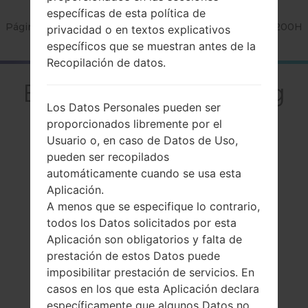
específicas de esta política de
Página principal
→
Serie
→
Galaxy J2
→
SamsungSM-J200H
privacidad o en textos explicativos
específicos que se muestran antes de la
Recopilación de datos.
El resumenSamsung
Los Datos Personales pueden ser
SM-J200HGalaxy J2
proporcionados libremente por el
Usuario o, en caso de Datos de Uso,
pueden ser recopilados
automáticamente cuando se usa esta
Aplicación.
A menos que se especifique lo contrario,
Comparar
todos los Datos solicitados por esta
Aplicación son obligatorios y falta de
prestación de estos Datos puede
imposibilitar prestación de servicios. En
casos en los que esta Aplicación declara
específicamente que algunos Datos no