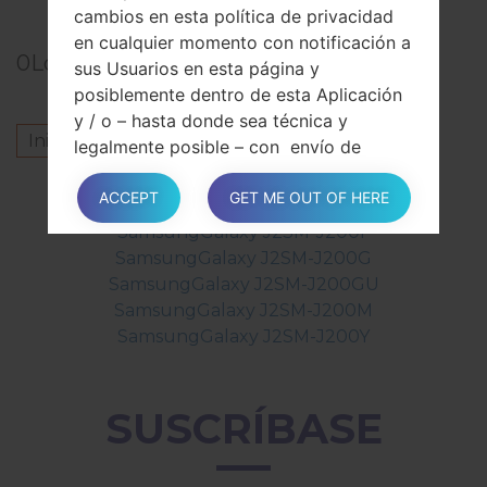
cambios en esta política de privacidad
en cualquier momento con notificación a
0
Los comentarios
sus Usuarios en esta página y
posiblemente dentro de esta Aplicación
y / o – hasta donde sea técnica y
Inicie la sesión
para dejar su comentario.
legalmente posible – con envío de
notificación a los Usuarios a través de
Otros modelos de esta serie
ACCEPT
GET ME OUT OF HERE
información de contacto disponible para
el Propietario.
SamsungGalaxy J2SM-J200F
Se recomienda encarecidamente
SamsungGalaxy J2SM-J200G
consultar esta página con frecuencia,
SamsungGalaxy J2SM-J200GU
refiriéndose a la fecha de la última
SamsungGalaxy J2SM-J200M
modificación que se indica en la parte
SamsungGalaxy J2SM-J200Y
inferior.
SUSCRÍBASE
Si los cambios afectan las actividades
de procesamiento realizadas sobre la
base del consentimiento del Usuario, el