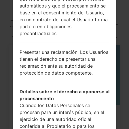
automáticos y que el procesamiento se
Articles LGSM-
base en el consentimiento del Usuario,
en un contrato del cual el Usuario forma
J200H(Samsung SM-
parte o en obligaciones
J200H) akaGalaxy J2
precontractuales.
Presentar una reclamación. Los Usuarios
07
tienen el derecho de presentar una
MAY
reclamación ante su autoridad de
protección de datos competente.
Detalles sobre el derecho a oponerse al
procesamiento
Cuando los Datos Personales se
procesan para un interés público, en el
Cómo hacer Reinicio Completo en
ejercicio de una autoridad oficial
Samsung Galaxy Note,...
conferida al Propietario o para los