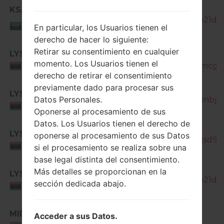
KSA
SM-J200H_1_20180911191101_0o21da4
Saudi
En particular, los Usuarios tienen el
Arabia
derecho de hacer lo siguiente:
Retirar su consentimiento en cualquier
LYS
SM-
momento. Los Usuarios tienen el
J200H_1_20180518180704_s0amcg76
Libya
derecho de retirar el consentimiento
previamente dado para procesar sus
SM-
LYS
Datos Personales.
J200H_1_20180529093014_a6ambj735
Libya
Oponerse al procesamiento de sus
Datos. Los Usuarios tienen el derecho de
SM-
LYS
oponerse al procesamiento de sus Datos
J200H_1_20181207095040_6qgsd9kx
Libya
si el procesamiento se realiza sobre una
base legal distinta del consentimiento.
Más detalles se proporcionan en la
LYS
SM-J200H_1_20180911191101_0o21da4
sección dedicada abajo.
Libya
MID
SM-
Acceder a sus Datos.