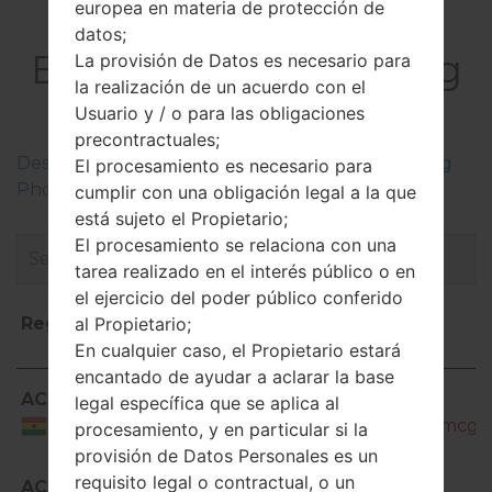
europea en materia de protección de
datos;
El FirmwareSamsung
La provisión de Datos es necesario para
la realización de un acuerdo con el
SM-J200HGalaxy J2
Usuario y / o para las obligaciones
precontractuales;
Descripciones de regiones firmwares de Samsung
El procesamiento es necesario para
Phone
cumplir con una obligación legal a la que
está sujeto el Propietario;
El procesamiento se relaciona con una
tarea realizado en el interés público o en
el ejercicio del poder público conferido
Región
Nombre de archivo
al Propietario;
En cualquier caso, el Propietario estará
encantado de ayudar a aclarar la base
Región
Nombre de archivo
ACR
SM-
legal específica que se aplica al
J200H_1_20180518180704_s0amcg76
Ghana
procesamiento, y en particular si la
provisión de Datos Personales es un
SM-
requisito legal o contractual, o un
ACR