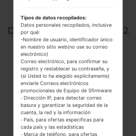
SAMSUNG SM-J200H
Tipos de datos recopilados:
Datos personales recopilados, inclusive
DE LA SERIE GALAXY J2
por qué:
-Nombre de usuario, identificador único
en nuestro sitio web(no use su correo
electrónico)
Correo electrónico, para confirmar su
registro y restablecer su contraseña, y
4.7 pulgadas
1300MHz ARM
(si Usted lo ha elegido explícitamente)
(~64% relación
Cortex -A7
enviarle Correos electrónicos
pantalla-cuerpo)
1GB
promocionales de Equipo de Sfirmware
540 x 960 píxeles
(~235 densidad de
Dirección IP, para detectar correo
-
píxeles por
basura y garantizar la seguridad de la
pulgada)
cuenta, la red y la información
País, para ofertas especificas para
-
cada país y las estadísticas
Marca de teléfono, para ofertas
-