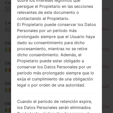
sobre los intereses legítimos que
CAC
SM-
persigue el Propietario en las secciones
J200H_1_20170610092340_k8xrdmex
Unknown
relevantes de este documento o
contactando al Propietario.
CAC
SM-
El Propietario puede conservar los Datos
J200H_1_20170616134514_rl188l5c4g_
Unknown
Personales por un período más
prolongado siempre que el Usuario haya
dado su consentimiento para dicho
DKR
SM-
procesamiento, mientras no se retire
J200H_1_20180518180704_s0amcg76
Senegal
dicho consentimiento. Además, el
SM-
Propietario puede estar obligado a
DKR
J200H_1_20180529093014_a6ambj735
conservar los Datos Personales por un
Senegal
período más prolongado siempre que lo
exija el cumplimiento de una obligación
SM-
DKR
legal o por orden de una autoridad.
J200H_1_20181207095040_6qgsd9kx
Senegal
Cuando el período de retención expire,
DKR
SM-J200H_1_20180911191101_0o21da4
los Datos Personales serán eliminados.
Senegal