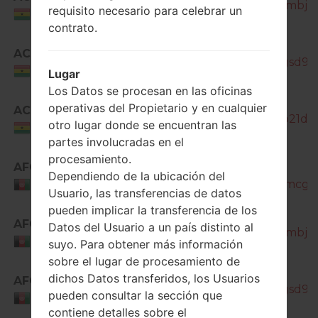
J200H_1_20180529093014_a6ambj735
requisito necesario para celebrar un
Ghana
contrato.
SM-
ACR
J200H_1_20181207095040_6qgsd9kx
Ghana
Lugar
Los Datos se procesan en las oficinas
operativas del Propietario y en cualquier
ACR
SM-J200H_1_20180911191101_0o21da4
otro lugar donde se encuentran las
Ghana
partes involucradas en el
procesamiento.
AFG
SM-
Dependiendo de la ubicación del
J200H_1_20180518180704_s0amcg76
Afghanistan
Usuario, las transferencias de datos
pueden implicar la transferencia de los
SM-
AFG
Datos del Usuario a un país distinto al
J200H_1_20180529093014_a6ambj735
Afghanistan
suyo. Para obtener más información
sobre el lugar de procesamiento de
SM-
dichos Datos transferidos, los Usuarios
AFG
J200H_1_20181207095040_6qgsd9kx
pueden consultar la sección que
Afghanistan
contiene detalles sobre el