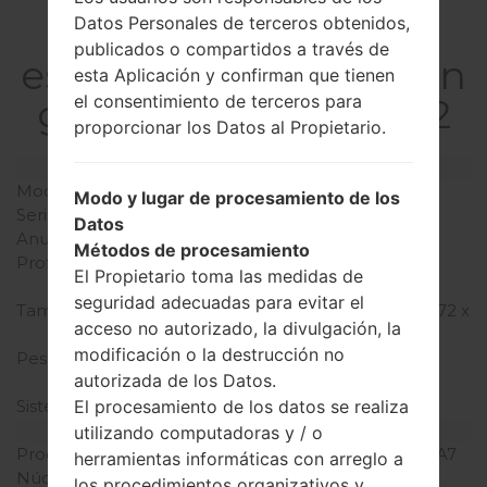
La
Datos Personales de terceros obtenidos,
publicados o compartidos a través de
especificaciónSamsun
esta Aplicación y confirman que tienen
g SM-J200HGalaxy J2
el consentimiento de terceros para
proporcionar los Datos al Propietario.
Modelo y sus características
Modelo
SamsungSM-J200H
Modo y lugar de procesamiento de los
Serie
Galaxy J2
Datos
Anunciado
Septiembre, 2015
Métodos de procesamiento
Profundidad
8.4 milímetros (0.33
El Propietario toma las medidas de
pulgadas)
seguridad adecuadas para evitar el
Tamaño (dimensiones)
69 x 136.5 milímetros (2.72 x
acceso no autorizado, la divulgación, la
5.37 pulgadas)
modificación o la destrucción no
Peso
130 gramosramos (4.59
autorizada de los Datos.
onzas)
Sistema de operación
Android Lollipop 5.1.1
El procesamiento de los datos se realiza
Hardware
utilizando computadoras y / o
Procesador
1300MHz ARM Cortex -A7
herramientas informáticas con arreglo a
Núcleos de UCP
cuatro núcleos
los procedimientos organizativos y