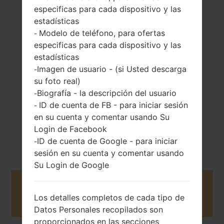
especificas para cada dispositivo y las
estadísticas
130 gramosramos
Modelo de teléfono, para ofertas
-
Retirable Li-Ion
(4.59 onzas)
2000 mAh
especificas para cada dispositivo y las
estadísticas
Imagen de usuario - (si Usted descarga
-
su foto real)
Biografía - la descripción del usuario
-
ID de cuenta de FB - para iniciar sesión
-
en su cuenta y comentar usando Su
Septiembre, 2015
Android Lollipop
Login de Facebook
5.1.1
ID de cuenta de Google - para iniciar
-
sesión en su cuenta y comentar usando
Su Login de Google
Buy accessories on Amazon
Los detalles completos de cada tipo de
Datos Personales recopilados son
proporcionados en las secciones