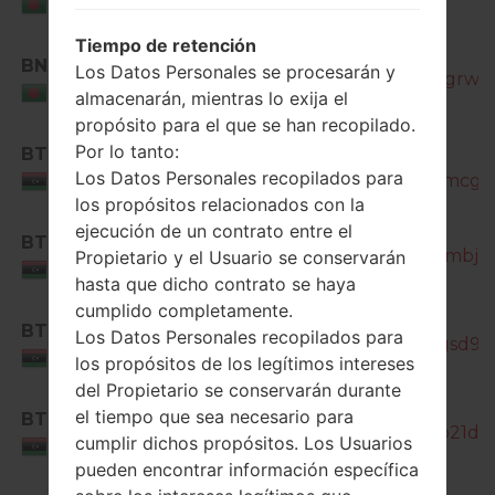
Bangladesh
Tiempo de retención
SM-
BNG
Los Datos Personales se procesarán y
J200H_1_20171127125014_38eqgrwp0
Bangladesh
almacenarán, mientras lo exija el
propósito para el que se han recopilado.
Por lo tanto:
BTC
SM-
Los Datos Personales recopilados para
J200H_1_20180518180704_s0amcg76
Libya
los propósitos relacionados con la
SM-
ejecución de un contrato entre el
BTC
J200H_1_20180529093014_a6ambj735
Propietario y el Usuario se conservarán
Libya
hasta que dicho contrato se haya
cumplido completamente.
SM-
BTC
Los Datos Personales recopilados para
J200H_1_20181207095040_6qgsd9kx
Libya
los propósitos de los legítimos intereses
del Propietario se conservarán durante
el tiempo que sea necesario para
BTC
SM-J200H_1_20180911191101_0o21da4
cumplir dichos propósitos. Los Usuarios
Libya
pueden encontrar información específica