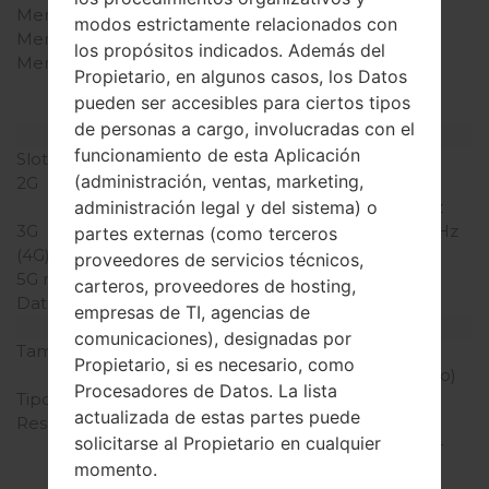
Memoria RAM
1GB
modos estrictamente relacionados con
Memoria interna
8GB
los propósitos indicados. Además del
Memoria externa
microSD, microSDHC,
Propietario, en algunos casos, los Datos
TransFlash, microSDXC
pueden ser accesibles para ciertos tipos
hasta 128 GB
de personas a cargo, involucradas con el
Red y Datos
funcionamiento de esta Aplicación
Slot de tarjeta
Micro-SIM
(administración, ventas, marketing,
2G
GSM
850/900/1800/1900MHz
administración legal y del sistema) o
3G
UMTS 850/1900/2100MHz
partes externas (como terceros
(4G) LTE
No
proveedores de servicios técnicos,
5G network
-
carteros, proveedores de hosting,
Datos
GPRS/EDGE
empresas de TI, agencias de
Pantalla
comunicaciones), designadas por
Tamaño de la pantalla
4.7 pulgadas (~64%
Propietario, si es necesario, como
relación pantalla-cuerpo)
Procesadores de Datos. La lista
Tipo de Pantalla
Super AMOLED
actualizada de estas partes puede
Resolución de Pantalla
540 x 960 píxeles (~235
solicitarse al Propietario en cualquier
densidad de píxeles por
momento.
pulgada)