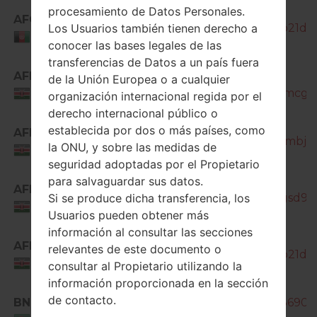
procesamiento de Datos Personales.
AFG
SM-J200H_1_20180911191101_0o21da4
Los Usuarios también tienen derecho a
Afghanistan
conocer las bases legales de las
transferencias de Datos a un país fuera
AFR
SM-
de la Unión Europea o a cualquier
J200H_1_20180518180704_s0amcg76
Kenya
organización internacional regida por el
derecho internacional público o
SM-
establecida por dos o más países, como
AFR
J200H_1_20180529093014_a6ambj735
la ONU, y sobre las medidas de
Kenya
seguridad adoptadas por el Propietario
SM-
para salvaguardar sus datos.
AFR
J200H_1_20181207095040_6qgsd9kx
Si se produce dicha transferencia, los
Kenya
Usuarios pueden obtener más
información al consultar las secciones
AFR
relevantes de este documento o
SM-J200H_1_20180911191101_0o21da4
Kenya
consultar al Propietario utilizando la
información proporcionada en la sección
de contacto.
BNG
SM-J200H_1_20171115153914_03690o