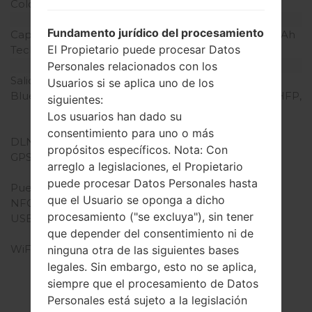
Colores de pantalla
16M colores
Batería y Teclado
Fundamento jurídico del procesamiento
Capacidad de batería
Retirable Li-Ion 2000 mAh
El Propietario puede procesar Datos
Teclado físico
-
Interfaces
Personales relacionados con los
Salida de audio
3.5mm jack
Usuarios si se aplica uno de los
Bluetooth
v.4.1, A2DP, AVRCP, DI, HFP,
siguientes:
HID, HOGP, MAP, OPP,
Los usuarios han dado su
PAN, PBAP, SAP
consentimiento para uno o más
DLNA
-
propósitos específicos. Nota: Con
GPS
Sí, A-GPS, GLONASS,
arreglo a legislaciones, el Propietario
Geotagging
puede procesar Datos Personales hasta
Puerto infrarrojo
-
que el Usuario se oponga a dicho
NFC
-
procesamiento ("se excluya"), sin tener
USB
microUSB 2.0, USB
que depender del consentimiento ni de
charging, USB OTG
WiFi
Wi-Fi 802.11 b/g/n, Wi-Fi
ninguna otra de las siguientes bases
Direct, Wi-Fi punto de
legales. Sin embargo, esto no se aplica,
acceso
siempre que el procesamiento de Datos
Personales está sujeto a la legislación