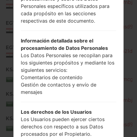
J200H_1_20180529093014_a6ambj735
Personales específicos utilizados para
Egypt
cada propósito en las secciones
SM-
respectivas de este documento.
EGY
J200H_1_20181207095040_6qgsd9kx
Egypt
Información detallada sobre el
EGY
procesamiento de Datos Personales
SM-J200H_1_20180911191101_0o21da4
Los Datos Personales se recopilan para
Egypt
los siguientes propósitos y mediante los
KSA
siguientes servicios:
SM-
Saudi
Comentarios de contenido
J200H_1_20180518180704_s0amcg76
Arabia
Gestión de contactos y envío de
mensajes
SM-
KSA
J200H_1_20180529093014_a6ambj735
Saudi
Arabia
Los derechos de los Usuarios
SM-
KSA
Los Usuarios pueden ejercer ciertos
J200H_1_20181207095040_6qgsd9kx
Saudi
derechos con respecto a sus Datos
Arabia
procesados por el Propietario.