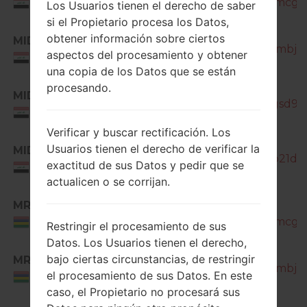
J200H_1_20180518180704_s0amcg76
IRAQ
Los Usuarios tienen el derecho de saber
si el Propietario procesa los Datos,
SM-
obtener información sobre ciertos
MID
J200H_1_20180529093014_a6ambj735
aspectos del procesamiento y obtener
IRAQ
una copia de los Datos que se están
SM-
procesando.
MID
J200H_1_20181207095040_6qgsd9kx
IRAQ
Verificar y buscar rectificación. Los
Usuarios tienen el derecho de verificar la
MID
SM-J200H_1_20180911191101_0o21da4
exactitud de sus Datos y pedir que se
IRAQ
actualicen o se corrijan.
MRU
SM-
J200H_1_20180518180704_s0amcg76
Mauritius
Restringir el procesamiento de sus
Datos. Los Usuarios tienen el derecho,
SM-
bajo ciertas circunstancias, de restringir
MRU
J200H_1_20180529093014_a6ambj735
el procesamiento de sus Datos. En este
Mauritius
caso, el Propietario no procesará sus
SM-