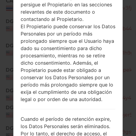
CAM
SM-
persigue el Propietario en las secciones
J330G_1_20210421084908_icpv3fjvib
Thailand
relevantes de este documento o
contactando al Propietario.
DGI
SM-
El Propietario puede conservar los Datos
J330G_1_20180911152653_bnl5b440b
Malaysia
Personales por un período más
prolongado siempre que el Usuario haya
DGI
SM-
dado su consentimiento para dicho
J330G_1_20190312144101_ue9l1h9gc
Malaysia
procesamiento, mientras no se retire
dicho consentimiento. Además, el
Propietario puede estar obligado a
DGI
SM-J330G_1_20190618144714_jpek1ba
conservar los Datos Personales por un
Malaysia
período más prolongado siempre que lo
DGI
SM-
exija el cumplimiento de una obligación
J330G_1_20190726133827_kgl4y4zrl
Malaysia
legal o por orden de una autoridad.
DGI
SM-
J330G_1_20191204173254_wswjer53x
Malaysia
Cuando el período de retención expire,
SM-
los Datos Personales serán eliminados.
DGI
J330G_1_20200518182829_mt9gsy1w
Por lo tanto, el derecho de acceso, el
Malaysia