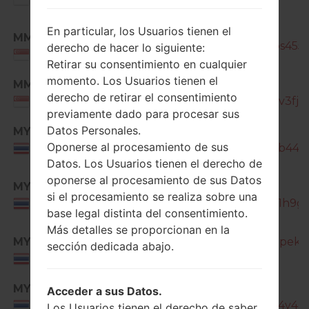
SM-
En particular, los Usuarios tienen el
MM1
J330G_1_20201022153734_65bs455m
derecho de hacer lo siguiente:
SINGAPORE
Retirar su consentimiento en cualquier
momento. Los Usuarios tienen el
MM1
SM-
derecho de retirar el consentimiento
J330G_1_20210421084908_icpv3fjvib
SINGAPORE
previamente dado para procesar sus
Datos Personales.
MYM
SM-
Oponerse al procesamiento de sus
J330G_1_20180911152653_bnl5b440b
Thailand
Datos. Los Usuarios tienen el derecho de
oponerse al procesamiento de sus Datos
MYM
SM-
si el procesamiento se realiza sobre una
J330G_1_20190312144101_ue9l1h9gc
Thailand
base legal distinta del consentimiento.
Más detalles se proporcionan en la
MYM
SM-J330G_1_20190618144714_jpek1ba
sección dedicada abajo.
Thailand
MYM
SM-
Acceder a sus Datos.
J330G_1_20190726133827_kgl4y4zrl
Thailand
Los Usuarios tienen el derecho de saber