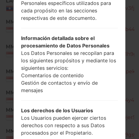
LAO
SM-
Personales específicos utilizados para
J330G_1_20210421084908_icpv3fjvib
Laos
cada propósito en las secciones
respectivas de este documento.
MM1
SM-
J330G_1_20180911152653_bnl5b440b
SINGAPORE
Información detallada sobre el
procesamiento de Datos Personales
MM1
SM-
Los Datos Personales se recopilan para
J330G_1_20190312144101_ue9l1h9gc
SINGAPORE
los siguientes propósitos y mediante los
siguientes servicios:
MM1
SM-J330G_1_20190618144714_jpek1ba
Comentarios de contenido
SINGAPORE
Gestión de contactos y envío de
mensajes
MM1
SM-
J330G_1_20190726133827_kgl4y4zrl
SINGAPORE
MM1
SM-
Los derechos de los Usuarios
J330G_1_20191204173254_wswjer53x
Los Usuarios pueden ejercer ciertos
SINGAPORE
derechos con respecto a sus Datos
SM-
MM1
procesados por el Propietario.
J330G_1_20200518182829_mt9gsy1w
SINGAPORE