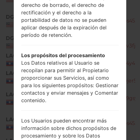
derecho de borrado, el derecho de
rectificación y el derecho a la
SM-
DGI
portabilidad de datos no se pueden
J330G_1_20201022153734_65bs455m
Malaysia
aplicar después de la expiración del
período de retención.
DGI
SM-
J330G_1_20210421084908_icpv3fjvib
Malaysia
Los propósitos del procesamiento
LAO
SM-
Los Datos relativos al Usuario se
J330G_1_20190726133827_kgl4y4zrl
Laos
recopilan para permitir al Propietario
LAO
SM-
proporcionar sus Servicios, así como
J330G_1_20191204173254_wswjer53x
Laos
para los siguientes propósitos: Gestionar
SM-
contactos y enviar mensajes y Comentar
LAO
J330G_1_20200518182829_mt9gsy1w
contenido.
Laos
SM-
LAO
Los Usuarios pueden encontrar más
J330G_1_20201022153734_65bs455m
Laos
información sobre dichos propósitos de
procesamiento y sobre los Datos