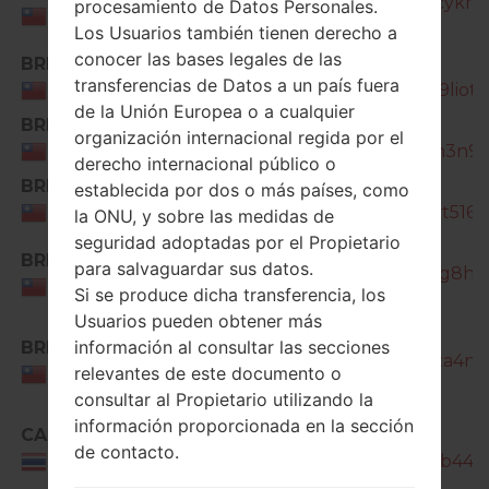
J330G_1_20190618110840_qklcykmg
procesamiento de Datos Personales.
Taiwan
Los Usuarios también tienen derecho a
conocer las bases legales de las
BRI
SM-
transferencias de Datos a un país fuera
J330G_1_20190725160953_cqr9liot00
Taiwan
de la Unión Europea o a cualquier
BRI
SM-
organización internacional regida por el
J330G_1_20191204170641_bpfn3n9lg
Taiwan
derecho internacional público o
BRI
SM-
establecida por dos o más países, como
J330G_1_20200518184229_t9yt5167tl
Taiwan
la ONU, y sobre las medidas de
seguridad adoptadas por el Propietario
SM-
BRI
para salvaguardar sus datos.
J330G_1_20201105134304_zv2g8hlof
Taiwan
Si se produce dicha transferencia, los
Usuarios pueden obtener más
SM-
información al consultar las secciones
BRI
J330G_1_20210421110938_2cfza4nu2
relevantes de este documento o
Taiwan
consultar al Propietario utilizando la
información proporcionada en la sección
CAM
SM-
de contacto.
J330G_1_20180911152653_bnl5b440b
Thailand