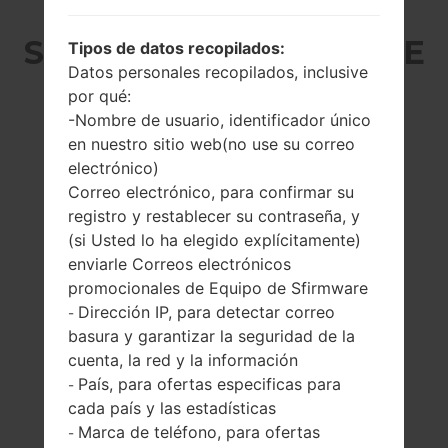
SAMSUNG SM-J330G DE
Tipos de datos recopilados:
Datos personales recopilados, inclusive
LA SERIE GALAXY J3
por qué:
-Nombre de usuario, identificador único
PRO
en nuestro sitio web(no use su correo
electrónico)
Correo electrónico, para confirmar su
registro y restablecer su contraseña, y
(si Usted lo ha elegido explícitamente)
enviarle Correos electrónicos
5.0 pulgadas
1400MHz ARM
promocionales de Equipo de Sfirmware
(~68% relación
Cortex -A53
Dirección IP, para detectar correo
-
pantalla-cuerpo)
2GB
basura y garantizar la seguridad de la
720 x 1280 píxeles
cuenta, la red y la información
(~294 densidad de
País, para ofertas especificas para
-
píxeles por
pulgada)
cada país y las estadísticas
Marca de teléfono, para ofertas
-