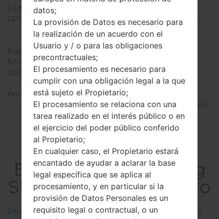
DLNA
-
datos;
GPS
Sí, con A-GPS, GLONASS,
La provisión de Datos es necesario para
Geotagging, BeiDou, S-
la realización de un acuerdo con el
GPS, QuickGPS
Usuario y / o para las obligaciones
Puerto infrarrojo
-
precontractuales;
NFC
-
El procesamiento es necesario para
USB
microUSB 2.0, USB
cumplir con una obligación legal a la que
charging
está sujeto el Propietario;
WiFi
Wi-Fi 802.11 b/g/n, Wi-Fi
El procesamiento se relaciona con una
Direct, Wi-Fi Tethering, Wi-
tarea realizado en el interés público o en
Fi punto de acceso
el ejercicio del poder público conferido
al Propietario;
En cualquier caso, el Propietario estará
encantado de ayudar a aclarar la base
El FirmwareSamsung
legal específica que se aplica al
SM-J330GGalaxy J3 Pro
procesamiento, y en particular si la
provisión de Datos Personales es un
requisito legal o contractual, o un
Descripciones de regiones firmwares de Samsung