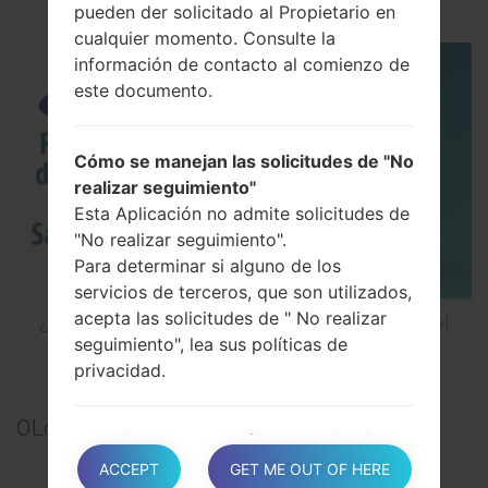
pueden der solicitado al Propietario en
cualquier momento. Consulte la
información de contacto al comienzo de
este documento.
Cómo se manejan las solicitudes de "No
realizar seguimiento"
Esta Aplicación no admite solicitudes de
"No realizar seguimiento".
Para determinar si alguno de los
servicios de terceros, que son utilizados,
acepta las solicitudes de " No realizar
¿Cómo restablecer datos de fábrica a través del
seguimiento", lea sus políticas de
menú en Samsung Galaxy J3 SM-J330F?
privacidad.
0
Los comentarios
Cambios en esta política de privacidad
El Propietario tiene derecho de realizar
ACCEPT
GET ME OUT OF HERE