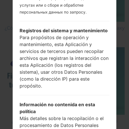
услугах или о сборе и обработке
персональных данных по запросу.
¿Cómo hacer Reinicio Completo en Samsung Galaxy
Registros del sistema y mantenimiento
J3 SM-J330F?
Para propósitos de operación y
mantenimiento, esta Aplicación y
servicios de terceros pueden recopilar
archivos que registran la interacción con
esta Aplicación (los registros del
sistema), usar otros Datos Personales
(como la dirección IP) para este
propósito.
Información no contenida en esta
política
Más detalles sobre la recopilación o el
¿Cómo instalar Firmware Oficial en el teléfono
procesamiento de Datos Personales
inteligente de Samsung mediante Odin?