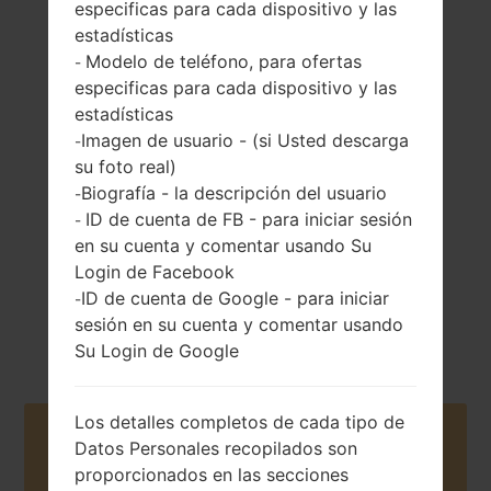
especificas para cada dispositivo y las
estadísticas
Modelo de teléfono, para ofertas
-
especificas para cada dispositivo y las
estadísticas
142 gramosramos
No extraíble Li-Ion
Imagen de usuario - (si Usted descarga
(5.01 onzas)
-
2400 mAh
su foto real)
Biografía - la descripción del usuario
-
ID de cuenta de FB - para iniciar sesión
-
en su cuenta y comentar usando Su
Login de Facebook
ID de cuenta de Google - para iniciar
-
Agosto, 2017
sesión en su cuenta y comentar usando
Android Pie 9
Su Login de Google
Los detalles completos de cada tipo de
Buy accessories on Amazon
Datos Personales recopilados son
proporcionados en las secciones