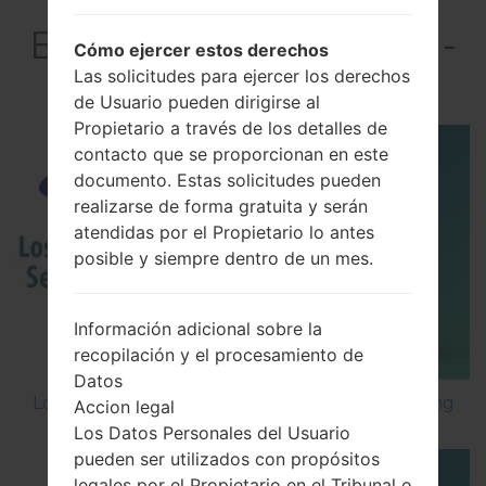
El vídeoSamsung SM-
Cómo ejercer estos derechos
J330GGalaxy J3 Pro
Las solicitudes para ejercer los derechos
de Usuario pueden dirigirse al
Propietario a través de los detalles de
contacto que se proporcionan en este
documento. Estas solicitudes pueden
realizarse de forma gratuita y serán
atendidas por el Propietario lo antes
posible y siempre dentro de un mes.
Información adicional sobre la
recopilación y el procesamiento de
Datos
Los 5 principales Códigos Secretos para Samsung
Accion legal
Los Datos Personales del Usuario
pueden ser utilizados con propósitos
legales por el Propietario en el Tribunal o