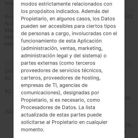
Sistema de operación
Android Oreo 8.0.0
modos estrictamente relacionados con
Hardware
los propósitos indicados. Además del
Procesador
1400MHz ARM Cortex -A53
Propietario, en algunos casos, los Datos
Núcleos de UCP
cuatro núcleos
pueden ser accesibles para ciertos tipos
Memoria RAM
2GB
de personas a cargo, involucradas con el
Memoria interna
16GB
funcionamiento de esta Aplicación
Memoria externa
microSD, microSDHC,
(administración, ventas, marketing,
TransFlash, microSDXC
administración legal y del sistema) o
hasta 256 GB
partes externas (como terceros
Red y Datos
proveedores de servicios técnicos,
Slot de tarjeta
Nano-SIM
carteros, proveedores de hosting,
2G
GSM
850/900/1800/1900MHz
empresas de TI, agencias de
3G
UMTS
comunicaciones), designadas por
850/900/1700/1900/2100M
Propietario, si es necesario, como
Hz
Procesadores de Datos. La lista
(4G) LTE
LTE 700 (B28), LTE 700
actualizada de estas partes puede
(B17), LTE 800 (B20), LTE
solicitarse al Propietario en cualquier
850 (B5), LTE 900 (B8), LTE
momento.
1700/2100 (B4), LTE 1800