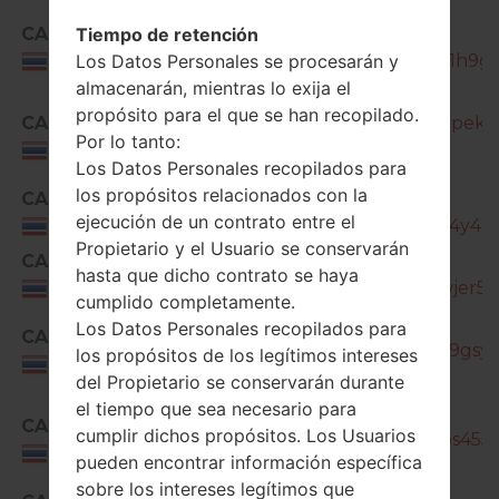
Tiempo de retención
CAM
SM-
Los Datos Personales se procesarán y
J330G_1_20190312144101_ue9l1h9gc
Thailand
almacenarán, mientras lo exija el
propósito para el que se han recopilado.
CAM
SM-J330G_1_20190618144714_jpek1ba
Por lo tanto:
Thailand
Los Datos Personales recopilados para
los propósitos relacionados con la
CAM
SM-
ejecución de un contrato entre el
J330G_1_20190726133827_kgl4y4zrl
Thailand
Propietario y el Usuario se conservarán
CAM
SM-
hasta que dicho contrato se haya
J330G_1_20191204173254_wswjer53x
Thailand
cumplido completamente.
SM-
Los Datos Personales recopilados para
CAM
J330G_1_20200518182829_mt9gsy1w
los propósitos de los legítimos intereses
Thailand
del Propietario se conservarán durante
el tiempo que sea necesario para
SM-
CAM
cumplir dichos propósitos. Los Usuarios
J330G_1_20201022153734_65bs455m
Thailand
pueden encontrar información específica
sobre los intereses legítimos que