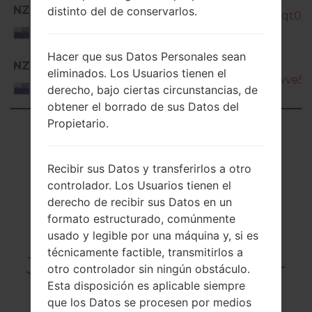
NZC
distinto del de conservarlos.
SM-J330G_1_20190621141214_cqt0es4
New
Zealand
Hacer que sus Datos Personales sean
SM-
NZC
eliminados. Los Usuarios tienen el
J330G_1_20190723153653_bhwve5m
New
derecho, bajo ciertas circunstancias, de
Zealand
obtener el borrado de sus Datos del
Propietario.
Showing 1 to 50 of 165 entries
Previous
1
2
3
4
Next
Recibir sus Datos y transferirlos a otro
controlador. Los Usuarios tienen el
derecho de recibir sus Datos en un
formato estructurado, comúnmente
Articles LGSM-
usado y legible por una máquina y, si es
técnicamente factible, transmitirlos a
J330G(Samsung SM-
otro controlador sin ningún obstáculo.
J330G) akaGalaxy J3
Esta disposición es aplicable siempre
que los Datos se procesen por medios