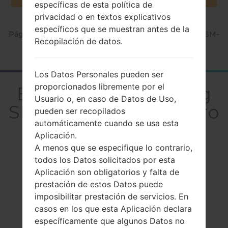
específicas de esta política de
privacidad o en textos explicativos
específicos que se muestran antes de la
Página principal
→
Serie
→
Galaxy J3 Pro
→
SamsungSM-
Recopilación de datos.
J330G
Los Datos Personales pueden ser
proporcionados libremente por el
El resumenSamsung
Usuario o, en caso de Datos de Uso,
SM-J330GGalaxy J3 Pro
pueden ser recopilados
automáticamente cuando se usa esta
Aplicación.
A menos que se especifique lo contrario,
todos los Datos solicitados por esta
Aplicación son obligatorios y falta de
Comparar
prestación de estos Datos puede
imposibilitar prestación de servicios. En
casos en los que esta Aplicación declara
específicamente que algunos Datos no