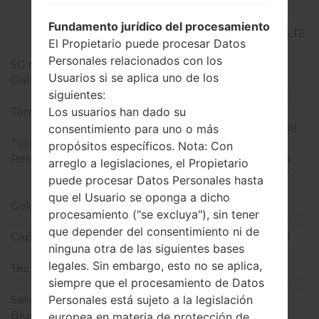
(B3), LTE 1900 (B2), LTE
2100 (B1), LTE 2600 (B7),
Fundamento jurídico del procesamiento
TD-LTE 2300 (B40), TD-LTE
El Propietario puede procesar Datos
2600 (B38)
Personales relacionados con los
5G network
-
Usuarios si se aplica uno de los
Datos
GPRS/EDGE
siguientes:
Pantalla
Los usuarios han dado su
Tamaño de la pantalla
5.0 pulgadas (~68%
relación pantalla-cuerpo)
consentimiento para uno o más
Tipo de Pantalla
PLS TFT LCD
propósitos específicos. Nota: Con
Resolución de Pantalla
720 x 1280 píxeles (~294
arreglo a legislaciones, el Propietario
densidad de píxeles por
puede procesar Datos Personales hasta
pulgada)
que el Usuario se oponga a dicho
Colores de pantalla
16M colores
procesamiento ("se excluya"), sin tener
Batería y Teclado
que depender del consentimiento ni de
Capacidad de batería
No extraíble Li-Ion 2400
ninguna otra de las siguientes bases
mAh
legales. Sin embargo, esto no se aplica,
Teclado físico
-
siempre que el procesamiento de Datos
Interfaces
Personales está sujeto a la legislación
Salida de audio
3.5mm jack
Bluetooth
v.4.2, A2DP, LE
europea en materia de protección de