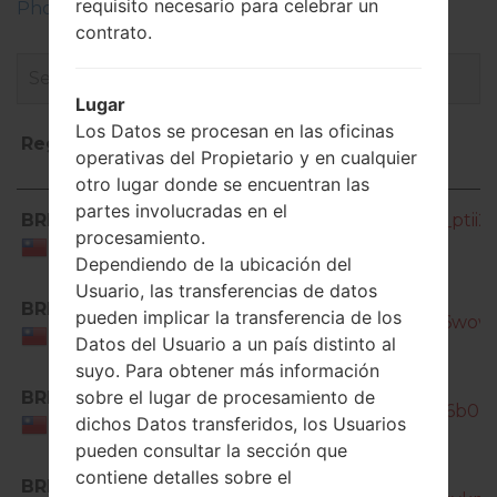
requisito necesario para celebrar un
Phone
contrato.
Lugar
Los Datos se procesan en las oficinas
Región
Nombre de archivo
operativas del Propietario y en cualquier
otro lugar donde se encuentran las
Región
Nombre de archivo
partes involucradas en el
BRI
SM-J330G_1_20180808163414_ptii2qv
procesamiento.
Taiwan
Dependiendo de la ubicación del
Usuario, las transferencias de datos
SM-
BRI
pueden implicar la transferencia de los
J330G_1_20180912094740_r9i6wowz
Taiwan
Datos del Usuario a un país distinto al
suyo. Para obtener más información
SM-
sobre el lugar de procesamiento de
BRI
J330G_1_20190312144527_qyy6b0rm
dichos Datos transferidos, los Usuarios
Taiwan
pueden consultar la sección que
SM-
contiene detalles sobre el
BRI