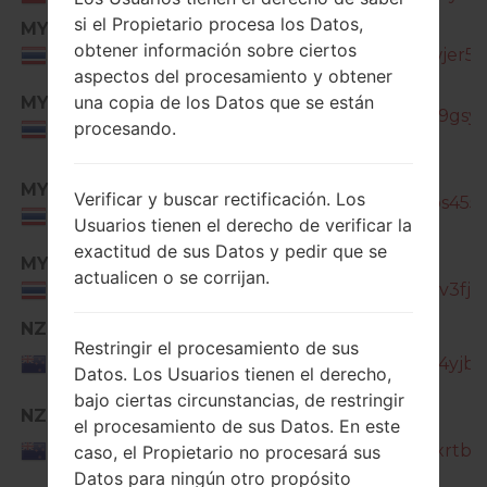
si el Propietario procesa los Datos,
MYM
SM-
obtener información sobre ciertos
J330G_1_20191204173254_wswjer53x
Thailand
aspectos del procesamiento y obtener
SM-
una copia de los Datos que se están
MYM
J330G_1_20200518182829_mt9gsy1w
procesando.
Thailand
SM-
MYM
Verificar y buscar rectificación. Los
J330G_1_20201022153734_65bs455m
Thailand
Usuarios tienen el derecho de verificar la
exactitud de sus Datos y pedir que se
MYM
SM-
actualicen o se corrijan.
J330G_1_20210421084908_icpv3fjvib
Thailand
NZC
SM-
Restringir el procesamiento de sus
New
J330G_1_20180912101340_6u24yjb78
Datos. Los Usuarios tienen el derecho,
Zealand
bajo ciertas circunstancias, de restringir
NZC
SM-
el procesamiento de sus Datos. En este
New
J330G_1_20190325172453_sdtxrtbqv
caso, el Propietario no procesará sus
Zealand
Datos para ningún otro propósito