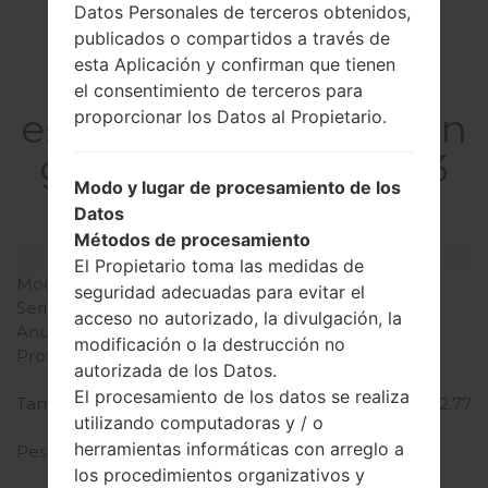
Datos Personales de terceros obtenidos,
publicados o compartidos a través de
esta Aplicación y confirman que tienen
La
el consentimiento de terceros para
especificaciónSamsun
proporcionar los Datos al Propietario.
g SM-J330GGalaxy J3
Modo y lugar de procesamiento de los
Pro
Datos
Métodos de procesamiento
Modelo y sus características
El Propietario toma las medidas de
Modelo
SamsungSM-J330G
seguridad adecuadas para evitar el
Serie
Galaxy J3 Pro
acceso no autorizado, la divulgación, la
Anunciado
Agosto, 2017
modificación o la destrucción no
Profundidad
8.2 milímetros (0.32
autorizada de los Datos.
pulgadas)
El procesamiento de los datos se realiza
Tamaño (dimensiones)
70.3 x 143.2 milímetros (2.77
utilizando computadoras y / o
x 5.64 pulgadas)
herramientas informáticas con arreglo a
Peso
142 gramosramos (5.01
los procedimientos organizativos y
onzas)