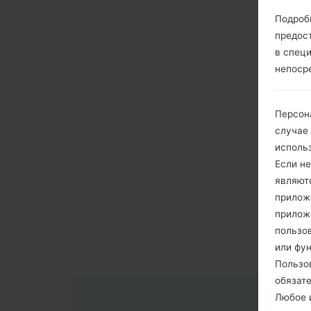
Подроб
предос
в спец
непоср
Персон
случае
исполь
Если не
являют
приложе
прилож
пользов
или фу
Пользо
обязат
Любое и