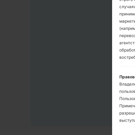
случая
приним
маркет
(напри
перево
агентс
обрабо
востре
Правов
Владел
пользо
Пользов
Примеч
разреш
выступа
согласи
примен