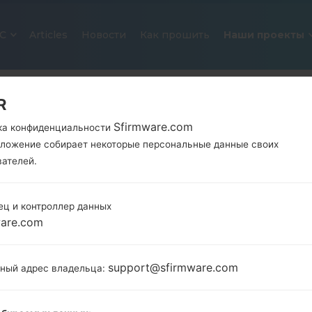
С
Articles
Новости
Как прошить
Наши проекты
R
Sfirmware.com
ка конфиденциальности
иложение собирает некоторые персональные данные своих
вателей.
ец и контроллер данных
ОФИЦИАЛЬНАЯ ПРОШИВКА #135
ware.com
SAMSUNGGALAXY S2 PLUS
support@sfirmware.com
тный адрес владельца:
Главная
→
Galaxy S2 Plus
→
SamsungGT-I9105
→
GT
I9105_WTL_1_20130703165717_4m52vdz1nn.zip