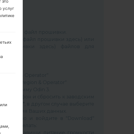
 это
ю услуг
олитике
:
Odin 3
.
аспакуйте файл прошивки.
Выбрать 1 файл прошивки здесь) или
ретьих
йл прошивки здесь) файлов для
на
ery"
"
& Region & Operator"
ountry & Region & Operator"
в программу Odin 3.
ить телефон и сбросить к заводским
 CSC _ ***, в другом случае выберите
 или
сохранения Ваших данных.
стройство и войдите в "Download"
к это сделать:
дами,
вайте клавиши: питание, громкости
х