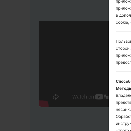
прилож
прилож
в допол
cookie,
Пользо
сторон,
приложе
предос
Способ
Методы
Владел
предот
несанк
Обрабо
инстру
строго