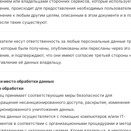
Инструкции
ением или владельцами сторонних сервисов, которые использует
ение, происходит для предоставления необходимых пользовател
нение к любым другим целям, описанным в этом документе и в п
 если такие существуют.
Скачайте на свой ПК
Далее загрузите и р
Вам необходимо 1 (
ватели несут ответственность за любые персональные данные т
5 (Выбрать 5 фа
 которые были получены, опубликованы или пересланы через это
прошивки:
ние, и подтверждают, что они имеют согласие третьей стороны 
AP: "System & Recov
тавление её данных владельцу.
CP: "Modem & Radio
CSC _ ***: "Country 
HOME_CSC _ ***: "C
 и место обработки данных
Добавьте все файлы 
 обработки
Если вы хотите прош
ец принимает соответствующие меры безопасности для
настройкам выберите
вращения несанкционированного доступа, раскрытия, изменения
HOME_CSC _ *** для 
ционированного уничтожения данных.
Теперь выключите у
тка данных осуществляется с помощью компьютеров и/или IT-
режим. Все методы ка
ментов в соответствии с организационными процедурами и мето
Нажмите и удержи
 связанными с указанными целями. Кроме владельца, в некоторы