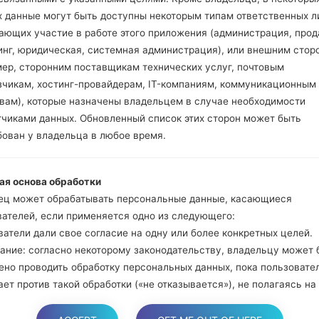
и Bixbi.
х данные могут быть доступны некоторым типам ответственных л
Нажмите и удер
ающих участие в работе этого приложения (администрация, прод
громкости. Подклю
инг, юридическая, системная администрация), или внешним стор
кабель.
мер, сторонним поставщикам технических услуг, почтовым
Нажмите и удержи
зчикам, хостинг-провайдерам, IT-компаниям, коммуникационным
и домой.
твам), которые назначены владельцем в случае необходимости
Подключите US
тчиками данных. Обновленный список этих сторон может быть
уменьшение звука и B
бован у владельца в любое время.
Нажмите и уде
увеличения громкос
ая основа обработки
Далее подключите
ец может обрабатывать персональные данные, касающиеся
должна определить
вателей, если применяется одно из следующего:
появится на экране.
атели дали свое согласие на одну или более конкретных целей.
Укажите только "F.Re
ание: согласно некоторому законодательству, владельцу может 
В конце нажмите к
ено проводить обработку персональных данных, пока пользовате
перезагрузится и от
ет против такой обработки («не отказывается»), не полагаясь на
е или любое другое из следующих правовых оснований. Это, одна
яется, когда обработка персональных данных является предмето