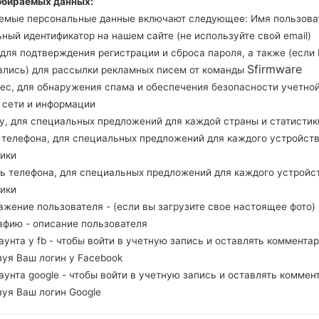
обираемых данных:
Загрузите последнее обновление прошивки для 
емые персональные данные включают следующее: Имя пользова
проверить, соответствует ли номер модели ваш
ный идентификатор на нашем сайте (не используйте свой email)
прошивки WTL для ALGERIA. Продукт постав
, для подтверждения регистрации и сброса пароля, а также (если
версия CSC I9105OJVAMD1, MODEM версия I910
Sfirmware
ались) для рассылки рекламных писем от команды
данной прошивки Android Jelly Bean 4.1.2. Под
рес, для обнаружения спама и обеспечения безопасности учетно
прошивку на устройства Samsung
здесь
, сети и информации
ну, для специальных предложений для каждой страны и статистик
д телефона, для специальных предложений для каждого устройств
НАЗВАНИЕ ФАЙЛА
GT-I9105_WTL_1_20130703165
Т
тики
717_4m52vdz1nn
ль телефона, для специальных предложений для каждого устройс
РАЗМЕР ФАЙЛА
725.64 MiB
М
тики
ажение пользователя - (если вы загрузите свое настоящее фото)
ОПЕРАЦИОННАЯ
Android Jelly Bean 4.1.2
PD
афию - описание пользователя
СИСТЕМА
каунта у fb - чтобы войти в учетную запись и оставлять комментар
зуя Ваш логин у Facebook
PDA/AP ВЕРСИЯ
I9105OJVAMD1
PD
каунта google - чтобы войти в учетную запись и оставлять коммен
РЕГИОН
С
WTL
зуя Ваш логин Google