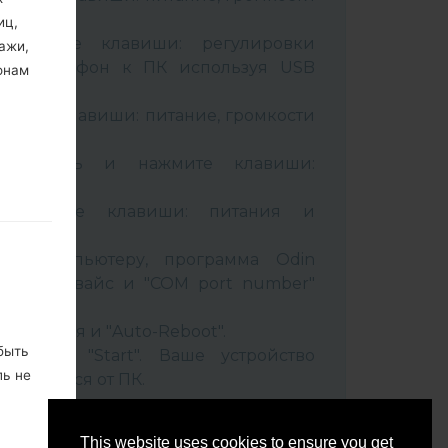
иц,
живайте клавиши: регулировки
ажи,
чив телефон к ПК используя USB
онам
вайте клавиши: питание, громкости
B кабель и нажмите клавиши:
ixbi.
рживайте клавиши: питания и
ти
 к компьютеру, программа Odin
 Ваш девайс и "COM port number"
set" время и "Auto-Reboot".
быть
нопку "Start". Ваше устройство
ль не
соединится от ПК.
ко, не
This website uses cookies to ensure you get
м