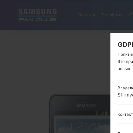
Главная
Телефоны
О
GDP
Полити
Это пр
пользо
Владел
Sfirm
Контак