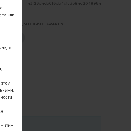
ЕШ
143f23d4cb0f6db4c1cde84d2048964
х
сти или
.НАЖМИТЕ, ЧТОБЫ СКАЧАТЬ
СКАЧАТЬ
ли, в
,
 этом
льными,
пности
ся
 − этим