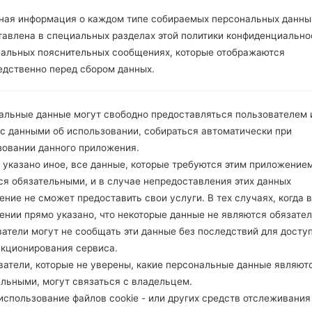
ОПИСАНИЕ
Mobilis, Djezzy, Nedjma
Х
ная информация о каждом типе собираемых персональных данны
тавлена в специальных разделах этой политики конфиденциально
иальных пояснительных сообщениях, которые отображаются
1.ПРОВЕРИТЬ НАЛИЧИЕ RECAPTCHA
2
едственно перед сбором данных.
альные данные могут свободно предоставляться пользователем и
 с данными об использовании, собираться автоматически при
зовании данного приложения.
 указано иное, все данные, которые требуются этим приложением
ся обязательными, и в случае непредоставления этих данных
ние не сможет предоставить свои услуги. В тех случаях, когда в
ении прямо указано, что некоторые данные не являются обязате
атели могут не сообщать эти данные без последствий для досту
нкционирования сервиса.
ватели, которые не уверены, какие персональные данные являют
ельными, могут связаться с владельцем.
спользование файлов cookie - или других средств отслеживания