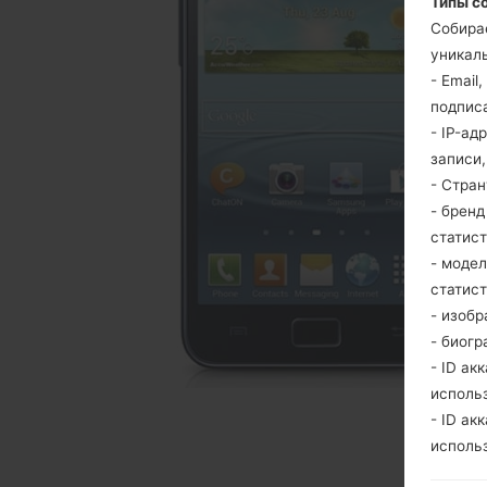
Типы с
Собира
уникаль
- Email
подпис
- IP-ад
записи
- Стра
- брен
статис
- моде
статис
- изобр
- биогр
- ID ак
исполь
- ID ак
исполь