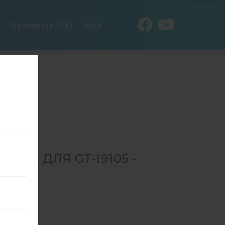
RU
Проверить IMEI
Вход
682 ДЛЯ GT-I9105 -
-