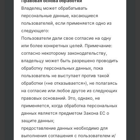
Правовая основа обработки
выберите HOME_CSC _ *** для
Владелец может обрабатывать
сохранения Ваших данных.
персональные данные, касающиеся
Теперь выключите устройство и
пользователей, если применяется одно из
войдите в "Download" режим. Все
следующего:
методы как это сделать:
Пользователи дали свое согласие на одну
Нажмите и удерживайте клавиши:
или более конкретных целей. Примечание:
питание, громкости и Bixbi.
согласно некоторому законодательству,
Нажмите и удерживайте клавиши:
владельцу может быть разрешено проводить
регулировки громкости. Подключив
обработку персональных данных, пока
телефон к ПК используя USB кабель.
пользователь не выступает против такой
Нажмите и удерживайте клавиши:
обработки («не отказывается»), не полагаясь
питание, громкости и домой.
на согласие или любое другое из следующих
Подключите USB кабель и нажмите
правовых оснований. Это, однако, не
клавиши: уменьшение звука и Bixbi.
применяется, когда обработка персональных
Нажмите и удерживайте клавиши:
данных является предметом Закона ЕС о
питания и увеличения громкости
защите данных;
Далее подключите к компьютеру,
предоставление данных необходимо для
программа Odin должна определить
выполнения соглашения с пользователем и/
Ваш девайс и "COM port number"