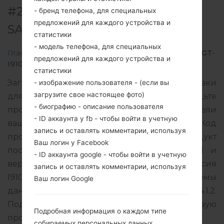
#2212 ДЛЯ GT-I9105 -
- бренд телефона, для специальных
предложений для каждого устройства и
SAMSUNGGALAXY S2 PLUS
статистики
- модель телефона, для специальных
Главная
→
Galaxy S2 Plus
→
SamsungGT-I9105
→
GT-
предложений для каждого устройства и
I9105_EGY_1_20130625175551_vdv64bhgr8.zip
статистики
Загрузите последнее обновление прошивки
- изображение пользователя - (если вы
загрузите свое настоящее фото)
для Samsung Galaxy S2 Plus, но не забудьте
- биографию - описание пользователя
проверить, соответствует ли номер модели
- ID аккаунта у fb - чтобы войти в учетную
вашего смартфона указанному GT-I9105. Код
запись и оставлять комментарии, используя
прошивки EGY для EGYPT. Продукт
Ваш логин у Facebook
поставляется с версией PDA I9105XXAMD1 и
- ID аккаунта google - чтобы войти в учетную
версия CSC I9105OJVAMD1, MODEM версия
запись и оставлять комментарии, используя
I9105XXAMC1. Версия операционной системы
Ваш логин Google
данной прошивки Android Jelly Bean 4.1.2.
Подробная инструкция, как прошить стоковую
Подробная информация о каждом типе
прошивку на устройства Samsung
здесь
собираемых персональных данных