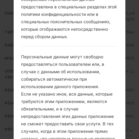
предоставлена в специальных разделах этой
НАЗВАНИЕ ФАЙЛА
GT-I9105_EGY_1_20130625175551_vd
политики конфиденциальности или в
v64bhgr8
специальных пояснительных сообщениях,
которые отображаются непосредственно
ТИП ПРОШИВКИ
4 files
перед сбором данных.
РАЗМЕР ФАЙЛА
725.64 MiB
Персональные данные могут свободно
МОДЕЛЬ
Samsung GT-I9105
предоставляться пользователем или, в
ОПЕРАЦИОННАЯ
Android Jelly Bean 4.1.2
случае с данными об использовании,
СИСТЕМА
собираться автоматически при
использовании данного приложения.
PDA/AP ВЕРСИЯ
I9105XXAMD1
Если не указано иное, все данные, которые
требуются этим приложением, являются
PDA/AP ВЕРСИЯ
I9105OJVAMD1
обязательными, и в случае
PDA/AP ВЕРСИЯ
I9105XXAMC1
непредоставления этих данных приложение
не сможет предоставить свои услуги. В тех
РЕГИОН
EGY
случаях, когда в этом приложении прямо
указано, что некоторые данные не являются