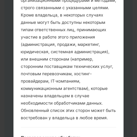
организационными процедурами и методами,
строго связанными с указанными целями.
Кроме владельца, в некоторых случаях
Скачайте на свой ПК:
Odin 3
.
данные могут быть доступны некоторым
Далее загрузите и распакуйте файл
типам ответственных лиц, принимающих
прошивки.
участие в работе этого приложения
Вам необходимо 1 (Выбрать 1 файл
(администрация, продажи, маркетинг,
прошивки здесь) или 5 (Выбрать 5
юридическая, системная администрация),
файл прошивки здесь) файлов для
или внешним сторонам (например,
прошивки:
сторонним поставщикам технических услуг,
AP: "System & Recovery"
почтовым перевозчикам, хостинг-
CP: "Modem & Radio"
провайдерам, IT-компаниям,
CSC _ ***: "Country & Region & Operator"
коммуникационным агентствам), которые
HOME_CSC _ ***: "Country & Region &
назначены владельцем в случае
Operator"
необходимости обработчиками данных.
Добавьте все файлы в программу Odin
Обновленный список этих сторон может быть
3.
востребован у владельца в любое время.
Если вы хотите прошить телефон и
сбросить к заводским настройкам
выберите CSC _ ***, в другом случае