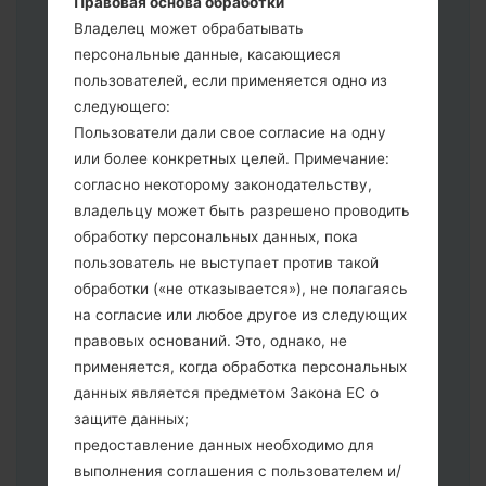
Правовая основа обработки
выберите HOME_CSC _ *** для
Владелец может обрабатывать
сохранения Ваших данных.
персональные данные, касающиеся
Теперь выключите устройство и
пользователей, если применяется одно из
войдите в "Download" режим. Все
следующего:
методы как это сделать:
Пользователи дали свое согласие на одну
Нажмите и удерживайте клавиши:
или более конкретных целей. Примечание:
питание, громкости и Bixbi.
согласно некоторому законодательству,
Нажмите и удерживайте клавиши:
владельцу может быть разрешено проводить
регулировки громкости. Подключив
обработку персональных данных, пока
телефон к ПК используя USB кабель.
пользователь не выступает против такой
Нажмите и удерживайте клавиши:
обработки («не отказывается»), не полагаясь
питание, громкости и домой.
на согласие или любое другое из следующих
Подключите USB кабель и нажмите
правовых оснований. Это, однако, не
клавиши: уменьшение звука и Bixbi.
применяется, когда обработка персональных
Нажмите и удерживайте клавиши:
данных является предметом Закона ЕС о
питания и увеличения громкости
защите данных;
Далее подключите к компьютеру,
предоставление данных необходимо для
программа Odin должна определить
выполнения соглашения с пользователем и/
Ваш девайс и "COM port number"