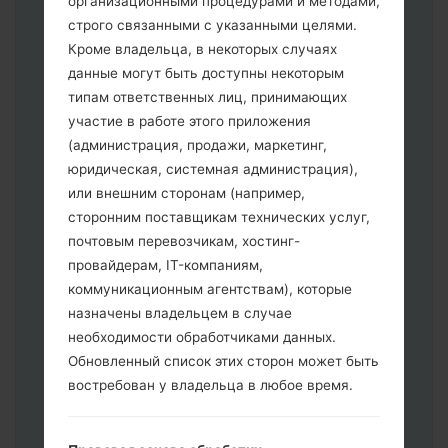
организационными процедурами и методами,
строго связанными с указанными целями.
Кроме владельца, в некоторых случаях
Скачайте на свой ПК:
Odin 3
.
данные могут быть доступны некоторым
Далее загрузите и распакуйте файл
типам ответственных лиц, принимающих
прошивки.
участие в работе этого приложения
Вам необходимо 1 (Выбрать 1 файл
(администрация, продажи, маркетинг,
прошивки здесь) или 5 (Выбрать 5
юридическая, системная администрация),
файл прошивки здесь) файлов для
или внешним сторонам (например,
прошивки:
сторонним поставщикам технических услуг,
AP: "System & Recovery"
почтовым перевозчикам, хостинг-
CP: "Modem & Radio"
провайдерам, IT-компаниям,
CSC _ ***: "Country & Region & Operator"
коммуникационным агентствам), которые
HOME_CSC _ ***: "Country & Region &
назначены владельцем в случае
Operator"
необходимости обработчиками данных.
Добавьте все файлы в программу Odin
Обновленный список этих сторон может быть
3.
востребован у владельца в любое время.
Если вы хотите прошить телефон и
сбросить к заводским настройкам
выберите CSC _ ***, в другом случае