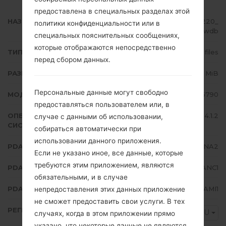
предоставлена в специальных разделах этой
НАЗВАНИЕ ФАЙЛА
GT-S6790_XFU_1_20140411220220_
политики конфиденциальности или в
hnxua9awdb
специальных пояснительных сообщениях,
которые отображаются непосредственно
ТИП ПРОШИВКИ
4 files
перед сбором данных.
РАЗМЕР ФАЙЛА
622.14 MiB
Персональные данные могут свободно
МОДЕЛЬ
Samsung GT-S6790
предоставляться пользователем или, в
ОПЕРАЦИОННАЯ
Android Jelly Bean 4.1.2
случае с данными об использовании,
СИСТЕМА
собираться автоматически при
использовании данного приложения.
PDA/AP ВЕРСИЯ
S6790XXANA2
Если не указано иное, все данные, которые
требуются этим приложением, являются
PDA/AP ВЕРСИЯ
S6790OJVANC1
обязательными, и в случае
PDA/AP ВЕРСИЯ
S6790XXAMI1
непредоставления этих данных приложение
не сможет предоставить свои услуги. В тех
РЕГИОН
XFU
случаях, когда в этом приложении прямо
указано, что некоторые данные не являются