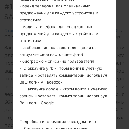
#135986 ДЛЯ GT-S6790 -
- бренд телефона, для специальных
предложений для каждого устройства и
SAMSUNGGALAXY FAME LITE
статистики
- модель телефона, для специальных
Главная
→
Galaxy Fame Lite
→
SamsungGT-S6790
→
предложений для каждого устройства и
GT-S6790_XFU_1_20140411220220_hnxua9awdb.zip
статистики
Загрузите последнее обновление прошивки
- изображение пользователя - (если вы
загрузите свое настоящее фото)
для Samsung Galaxy Fame Lite, но не забудьте
- биографию - описание пользователя
проверить, соответствует ли номер модели
- ID аккаунта у fb - чтобы войти в учетную
вашего смартфона указанному GT-S6790. Код
запись и оставлять комментарии, используя
прошивки XFU для ANGOLA. Продукт
Ваш логин у Facebook
поставляется с версией PDA S6790XXANA2 и
- ID аккаунта google - чтобы войти в учетную
версия CSC S6790OJVANC1, MODEM версия
запись и оставлять комментарии, используя
S6790XXAMI1. Версия операционной системы
Ваш логин Google
данной прошивки Android Jelly Bean 4.1.2.
Подробная инструкция, как прошить стоковую
Подробная информация о каждом типе
прошивку на устройства Samsung
здесь
собираемых персональных данных