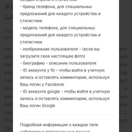
#135981 ДЛЯ GT-S6790 -
- бренд телефона, для специальных
предложений для каждого устройства и
SAMSUNGGALAXY FAME LITE
статистики
- модель телефона, для специальных
Главная
→
Galaxy Fame Lite
→
SamsungGT-S6790
→
предложений для каждого устройства и
GT-S6790_1_20150925141439_j04rkfyd4u_fac.zip
статистики
Загрузите последнее обновление прошивки
- изображение пользователя - (если вы
загрузите свое настоящее фото)
для Samsung Galaxy Fame Lite, но не забудьте
- биографию - описание пользователя
проверить, соответствует ли номер модели
- ID аккаунта у fb - чтобы войти в учетную
вашего смартфона указанному GT-S6790. Код
запись и оставлять комментарии, используя
прошивки ECT для NIGERIA. Продукт
Ваш логин у Facebook
поставляется с версией PDA S6790XXANA2 и
- ID аккаунта google - чтобы войти в учетную
версия CSC S6790OJVANA1, MODEM версия
запись и оставлять комментарии, используя
S6790XXAMI1. Версия операционной системы
Ваш логин Google
данной прошивки Android Jelly Bean 4.1.2.
Подробная инструкция, как прошить стоковую
Подробная информация о каждом типе
прошивку на устройства Samsung
здесь
собираемых персональных данных