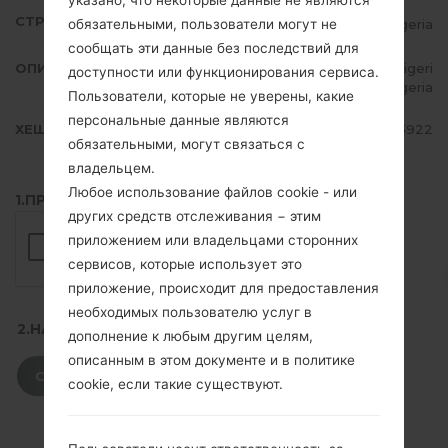
указано, что некоторые данные не являются
СТРАНА
Nigeria
обязательными, пользователи могут не
сообщать эти данные без последствий для
ОПИСАНИЕ
MTN Nigeria, Glo Mobile, Zain Nigeri
доступности или функционирования сервиса.
a, Etisalat Nigeria
Пользователи, которые не уверены, какие
персональные данные являются
ХЕШ
05cf538f6888d636899f0c555a083922
обязательными, могут связаться с
владельцем.
Любое использование файлов cookie - или
1.ПРОВЕРИТЬ НАЛИЧИЕ RECAPTCHA
других средств отслеживания − этим
приложением или владельцами сторонних
сервисов, которые использует это
приложение, происходит для предоставления
необходимых пользователю услуг в
2.НАЖМИТЕ, ЧТОБЫ СКАЧАТЬ
дополнение к любым другим целям,
описанным в этом документе и в политике
СКАЧАТЬ
cookie, если такие существуют.