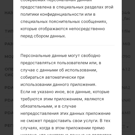
предоставлена в специальных разделах этой
НАЗВАНИЕ ФАЙЛА
GT-S6790_1_20150925141439_j04rk
политики конфиденциальности или в
fyd4u_fac
специальных пояснительных сообщениях,
которые отображаются непосредственно
ТИП ПРОШИВКИ
1 file
перед сбором данных.
РАЗМЕР ФАЙЛА
604.36 MiB
Персональные данные могут свободно
МОДЕЛЬ
Samsung GT-S6790
предоставляться пользователем или, в
ОПЕРАЦИОННАЯ
Android Jelly Bean 4.1.2
случае с данными об использовании,
СИСТЕМА
собираться автоматически при
использовании данного приложения.
PDA/AP ВЕРСИЯ
S6790XXANA2
Если не указано иное, все данные, которые
требуются этим приложением, являются
PDA/AP ВЕРСИЯ
S6790OJVANA1
обязательными, и в случае
PDA/AP ВЕРСИЯ
S6790XXAMI1
непредоставления этих данных приложение
не сможет предоставить свои услуги. В тех
РЕГИОН
ECT
случаях, когда в этом приложении прямо