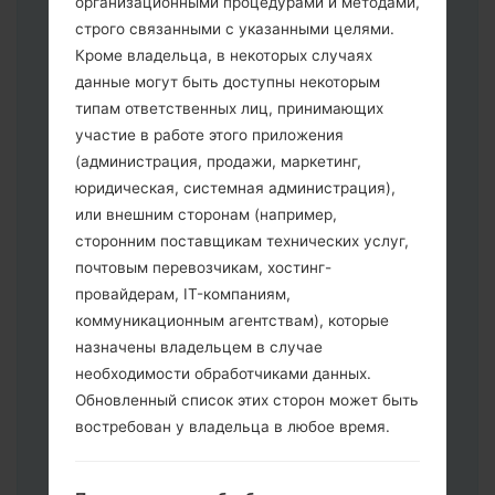
организационными процедурами и методами,
строго связанными с указанными целями.
Кроме владельца, в некоторых случаях
Скачайте на свой ПК:
Odin 3
.
данные могут быть доступны некоторым
Далее загрузите и распакуйте файл
типам ответственных лиц, принимающих
прошивки.
участие в работе этого приложения
Вам необходимо 1 (Выбрать 1 файл
(администрация, продажи, маркетинг,
прошивки здесь) или 5 (Выбрать 5
юридическая, системная администрация),
файл прошивки здесь) файлов для
или внешним сторонам (например,
прошивки:
сторонним поставщикам технических услуг,
AP: "System & Recovery"
почтовым перевозчикам, хостинг-
CP: "Modem & Radio"
провайдерам, IT-компаниям,
CSC _ ***: "Country & Region & Operator"
коммуникационным агентствам), которые
HOME_CSC _ ***: "Country & Region &
назначены владельцем в случае
Operator"
необходимости обработчиками данных.
Добавьте все файлы в программу Odin
Обновленный список этих сторон может быть
3.
востребован у владельца в любое время.
Если вы хотите прошить телефон и
сбросить к заводским настройкам