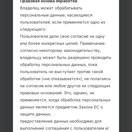
Правовая основа обработки
выберите CSC _ ***, в другом случае
Владелец может обрабатывать
выберите HOME_CSC _ *** для
персональные данные, касающиеся
сохранения Ваших данных.
пользователей, если применяется одно из
Теперь выключите устройство и
следующего:
войдите в "Download" режим. Все
Пользователи дали свое согласие на одну
методы как это сделать:
или более конкретных целей. Примечание:
Нажмите и удерживайте клавиши:
согласно некоторому законодательству,
питание, громкости и Bixbi.
владельцу может быть разрешено проводить
Нажмите и удерживайте клавиши:
обработку персональных данных, пока
регулировки громкости. Подключив
пользователь не выступает против такой
телефон к ПК используя USB кабель.
обработки («не отказывается»), не полагаясь
Нажмите и удерживайте клавиши:
на согласие или любое другое из следующих
питание, громкости и домой.
правовых оснований. Это, однако, не
Подключите USB кабель и нажмите
применяется, когда обработка персональных
клавиши: уменьшение звука и Bixbi.
данных является предметом Закона ЕС о
Нажмите и удерживайте клавиши:
защите данных;
питания и увеличения громкости
предоставление данных необходимо для
Далее подключите к компьютеру,
выполнения соглашения с пользователем и/
программа Odin должна определить