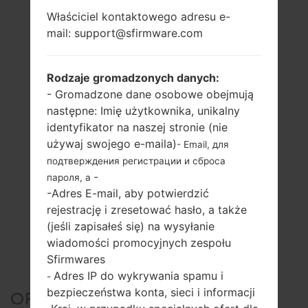
Właściciel kontaktowego adresu e-
mail: support@sfirmware.com
Rodzaje gromadzonych danych:
- Gromadzone dane osobowe obejmują
następne: Imię użytkownika, unikalny
identyfikator na naszej stronie (nie
używaj swojego e-maila)
- Email, для
подтверждения регистрации и сброса
-
пароля, а
-Adres E-mail, aby potwierdzić
rejestrację i zresetować hasło, a także
(jeśli zapisałeś się) na wysyłanie
wiadomości promocyjnych zespołu
Sfirmwares
Adres IP do wykrywania spamu i
-
bezpieczeństwa konta, sieci i informacji
OFICJALNE