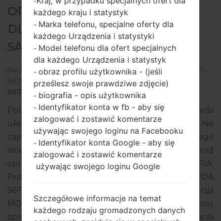
Kraj, w przypadku specjalnych ofert dla
-
OPROGRAMOWANIE #135981
każdego kraju i statystyk
Marka telefonu, specjalne oferty dla
-
DLA: GT-S6790 -
każdego Urządzenia i statystyki
SAMSUNGGALAXY FAME LITE
Model telefonu dla ofert specjalnych
-
dla każdego Urządzenia i statystyk
Strona startowa
→
Galaxy Fame Lite
→
SamsungGT-
obraz profilu użytkownika - (jeśli
-
S6790
→
GT-
prześlesz swoje prawdziwe zdjęcie)
S6790_1_20150925141439_j04rkfyd4u_fac.zip
biografia - opis użytkownika
-
Identyfikator konta w fb - aby się
-
Pobierz najnowszą aktualizację oprogramowania
zalogować i zostawić komentarze
układowego dla Samsung Galaxy Fame Lite, ale nie
używając swojego loginu na Facebooku
zapomnij sprawdzić, czy numer modelu Twojego
Identyfikator konta Google - aby się
-
smartfona odpowiada wskazanemu GT-S6790. Kod
zalogować i zostawić komentarze
oprogramowania układowego to ECT z NIGERIA.
używając swojego loginu Google
Produkt jest dostarczany z wersją PDA
S6790XXANA2, wersja CSC S6790OJVANA1, wersja
Szczegółowe informacje na temat
MODEM S6790XXAMI1. Wersja systemu
każdego rodzaju gromadzonych danych
operacyjnego danego oprogramowania