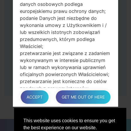
zmniejszania głośności.
danych osobowych podlega
Naciśnij i przytrzymaj klawisz zasilania i
europejskiemu prawu ochrony danych;
przycisk zwiększania głośności.
podanie Danych jest niezbędne do
Następnie podłącz urządzenie do
wykonania umowy z Użytkownikiem i /
komputera, Odin powinien wykryć
lub wszelkich istotnych zobowiązań
telefon, a na ekranie pojawi się numer
przedumownych, którym podlega
portu COM.
Właściciel;
Podaj tylko czas przywracania ustawień
przetwarzanie jest związane z zadaniem
fabrycznych i automatycznego
wykonywanym w interesie publicznym
ponownego uruchamiania.
lub w ramach wykonywania uprawnień
Na koniec naciśnij klawisz Start. Twój
oficjalnych powierzonych Właścicielowi;
telefon uruchomi się ponownie i odłączy
przetwarzanie jest konieczne do celów
się od komputera.
zgodnych z prawem interesów
prowadzonej przez właściciela lub
ACCEPT
GET ME OUT OF HERE
osobę trzecią.
W każdym przypadku Właściciel z
przyjemnością pomoże wyjaśnić
This website uses cookies to ensure you get
konkretną podstawę prawną, która ma
DLA BLOGERÓW
AKTUALNOŚCI
PORÓWNAJ
the best experience on our website.
zastosowanie do przetwarzania, a w