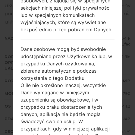
osobowych, znajdują się w specjalnych
układowego to Android Jelly Bean 4.1.2. Pełny
sekcjach niniejszej polityki prywatności
poradnik na temat flashowania oprogramowania
lub w specjalnych komunikatach
układowego na urządzeniach Samsung
tutaj
wyjaśniających, które są wyświetlane
bezpośrednio przed pobraniem Danych.
NAZWA PLIKU
GT-S6790_1_20150925141439_j04rk
fyd4u_fac
Dane osobowe mogą być swobodnie
udostępniane przez Użytkownika lub, w
RODZAJ
1 file
OPROGRAMOWANIA
przypadku Danych użytkowania,
UKŁADOWEGO
zbierane automatycznie podczas
korzystania z tego Dodatku.
ROZMIAR PLIKU
604.36 MiB
O ile nie określono inaczej, wszystkie
Dane wymagane w niniejszym
MODEL
Samsung GT-S6790
uzupełnieniu są obowiązkowe, i w
OS
Android Jelly Bean 4.1.2
przypadku braku dostarczenia tych
danych, aplikacja nie będzie mogła
PDA/AP WERSJA
S6790XXANA2
świadczyć swoich usług. W
przypadkach, gdy w niniejszej aplikacji
CSC WERSJA
S6790OJVANA1