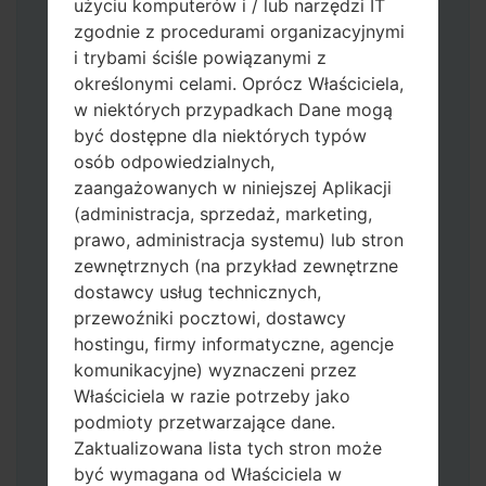
użyciu komputerów i / lub narzędzi IT
zgodnie z procedurami organizacyjnymi
i trybami ściśle powiązanymi z
określonymi celami. Oprócz Właściciela,
w niektórych przypadkach Dane mogą
być dostępne dla niektórych typów
osób odpowiedzialnych,
zaangażowanych w niniejszej Aplikacji
Pobierz na swój komputer najnowszą
(administracja, sprzedaż, marketing,
wersję
Odin 3
.
prawo, administracja systemu) lub stron
Następnie wyodrębnij plik
zewnętrznych (na przykład zewnętrzne
oprogramowania układowego.
dostawcy usług technicznych,
Powinieneś otrzymać 1 plik (jeśli 1 plik
przewoźniki pocztowi, dostawcy
wybierz tutaj) lub 5 plików (jeśli 5 plików
hostingu, firmy informatyczne, agencje
wybierz tutaj):
komunikacyjne) wyznaczeni przez
AP: "System & Recovery"
Właściciela w razie potrzeby jako
CP: "Modem & Radio"
podmioty przetwarzające dane.
CSC_***: "Country & Region & Operator"
Zaktualizowana lista tych stron może
HOME_CSC_***: "Country & Region &
być wymagana od Właściciela w
Operator"