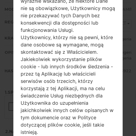
wyraźnie wskazano, że niektóre Dane
nie są obowiązkowe, Użytkownicy mogą
MODEM/CP WERSJA
S6790XXAMI1
nie przekazywać tych Danych bez
REGION
konsekwencji dla dostępności lub
ECT
funkcjonowania Usługi.
Użytkownicy, którzy nie są pewni, które
KRAJ
Nigeria
dane osobowe są wymagane, mogą
skontaktować się z Właścicielem.
OPIS
MTN Nigeria, Glo Mobile, Zain Nigeri
a, Etisalat Nigeria
Jakiekolwiek wykorzystanie plików
cookie - lub innych środków śledzenia -
HASH
05cf538f6888d636899f0c555a083922
przez tą Aplikację lub właścicieli
serwisów osób trzecich, którzy
korzystają z tej Aplikacji, ma na celu
1.SPRAWDŹ RECAPTCHA
świadczenie Usług niezbędnych dla
Użytkownika do uzupełnienia
jakichkolwiek innych celów opisanych w
tym dokumencie oraz w Polityce
dotyczącej plików cookie, jeśli takie
2.NACIŚNIJ, ABY POBRAĆ
istnieją.