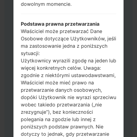
dowolnym momencie.
Dodaj wszystkie pliki w Odin 3.
Jeśli chcesz wyczyścić pamięć flash użyj
CSC_*** albo użyj HOME_CSC_ ***, aby
Podstawa prawna przetwarzania
zachować wszystkie swoje dane i aplikacje.
Właściciel może przetwarzać Dane
Teraz wyłącz swój telefon i przejdź do
Osobowe dotyczące Użytkowników, jeśli
trybu pobierania. Jak wykonać wszystkie
ma zastosowanie jedna z poniższych
metody:
sytuacji:
Naciśnij i przytrzymaj klawisz zasilania,
Użytkownicy wyrazili zgodę na jeden lub
przycisk zwiększania głośności i klawisz
więcej konkretnych celów. Uwaga:
Bixby.
zgodnie z niektórymi ustawodawstwami,
Naciśnij i przytrzymaj klawisze
Właściciel może mieć prawo na
zwiększania i zmniejszania głośności,
przetwarzanie danych osobowych,
następnie podłącz kabel USB.
dopóki Użytkownik nie wyrazi sprzeciwu
Naciśnij i przytrzymaj klawisz zasilania,
wobec takiedo przetwarzania („nie
przycisk zmniejszania głośności i klawisz
zrezygnuje”), bez konieczności
strony domowej.
polegania na zgodzie lub innej z
Podłącz kabel USB, a następnie naciśnij i
poniższych podstaw prawnych. Nie
przytrzymaj przycisk Bixby i klawisz
dotyczy to jednak, gdy przetwarzanie