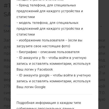
#16970 ДЛЯ SM-J710MN -
- бренд телефона, для специальных
предложений для каждого устройства и
SAMSUNGGALAXY J7 2016
статистики
- модель телефона, для специальных
Главная
→
Galaxy J7 2016
→
SamsungSM-J710MN
→
предложений для каждого устройства и
SM-J710MN_1_20180706211927_lbtzns77y0.zip
статистики
Загрузите последнее обновление прошивки
- изображение пользователя - (если вы
загрузите свое настоящее фото)
для Samsung Galaxy J7 2016, но не забудьте
- биографию - описание пользователя
проверить, соответствует ли номер модели
- ID аккаунта у fb - чтобы войти в учетную
вашего смартфона указанному SM-J710MN. Код
запись и оставлять комментарии, используя
прошивки CTU для URUGUAY. Продукт
Ваш логин у Facebook
поставляется с версией PDA J710MNUBU4BRG1 и
- ID аккаунта google - чтобы войти в учетную
версия CSC J710MNUWA4BRF1, MODEM версия
запись и оставлять комментарии, используя
J710MNUBU4BRF2. Версия операционной
Ваш логин Google
системы данной прошивки Android Nougat 7.0.
Подробная инструкция, как прошить стоковую
Подробная информация о каждом типе
прошивку на устройства Samsung
здесь
собираемых персональных данных