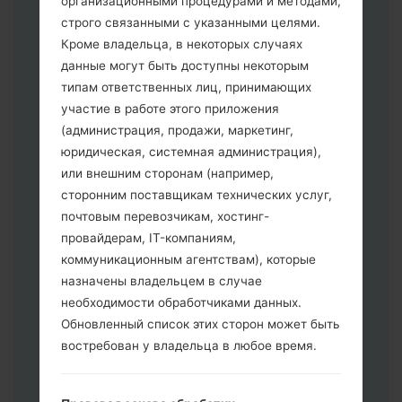
организационными процедурами и методами,
строго связанными с указанными целями.
Кроме владельца, в некоторых случаях
Скачайте на свой ПК:
Odin 3
.
данные могут быть доступны некоторым
Далее загрузите и распакуйте файл
типам ответственных лиц, принимающих
прошивки.
участие в работе этого приложения
Вам необходимо 1 (Выбрать 1 файл
(администрация, продажи, маркетинг,
прошивки здесь) или 5 (Выбрать 5
юридическая, системная администрация),
файл прошивки здесь) файлов для
или внешним сторонам (например,
прошивки:
сторонним поставщикам технических услуг,
AP: "System & Recovery"
почтовым перевозчикам, хостинг-
CP: "Modem & Radio"
провайдерам, IT-компаниям,
CSC _ ***: "Country & Region & Operator"
коммуникационным агентствам), которые
HOME_CSC _ ***: "Country & Region &
назначены владельцем в случае
Operator"
необходимости обработчиками данных.
Добавьте все файлы в программу Odin
Обновленный список этих сторон может быть
3.
востребован у владельца в любое время.
Если вы хотите прошить телефон и
сбросить к заводским настройкам
выберите CSC _ ***, в другом случае