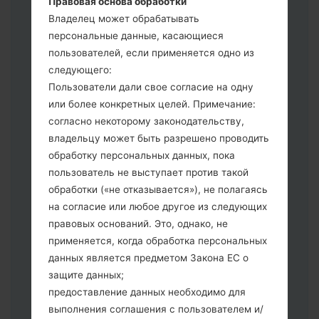
Правовая основа обработки
выберите HOME_CSC _ *** для
Владелец может обрабатывать
сохранения Ваших данных.
персональные данные, касающиеся
Теперь выключите устройство и
пользователей, если применяется одно из
войдите в "Download" режим. Все
следующего:
методы как это сделать:
Пользователи дали свое согласие на одну
Нажмите и удерживайте клавиши:
или более конкретных целей. Примечание:
питание, громкости и Bixbi.
согласно некоторому законодательству,
Нажмите и удерживайте клавиши:
владельцу может быть разрешено проводить
регулировки громкости. Подключив
обработку персональных данных, пока
телефон к ПК используя USB кабель.
пользователь не выступает против такой
Нажмите и удерживайте клавиши:
обработки («не отказывается»), не полагаясь
питание, громкости и домой.
на согласие или любое другое из следующих
Подключите USB кабель и нажмите
правовых оснований. Это, однако, не
клавиши: уменьшение звука и Bixbi.
применяется, когда обработка персональных
Нажмите и удерживайте клавиши:
данных является предметом Закона ЕС о
питания и увеличения громкости
защите данных;
Далее подключите к компьютеру,
предоставление данных необходимо для
программа Odin должна определить
выполнения соглашения с пользователем и/
Ваш девайс и "COM port number"