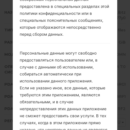
предоставлена в специальных разделах этой
НАЗВАНИЕ ФАЙЛА
SM-J710MN_1_20180706211927_lbtz
политики конфиденциальности или в
ns77y0
специальных пояснительных сообщениях,
которые отображаются непосредственно
ТИП ПРОШИВКИ
4 files
перед сбором данных.
РАЗМЕР ФАЙЛА
1.59 GiB
Персональные данные могут свободно
МОДЕЛЬ
Samsung SM-J710MN
предоставляться пользователем или, в
ОПЕРАЦИОННАЯ
Android Nougat 7.0
случае с данными об использовании,
СИСТЕМА
собираться автоматически при
использовании данного приложения.
PDA/AP ВЕРСИЯ
J710MNUBU4BRG1
Если не указано иное, все данные, которые
требуются этим приложением, являются
PDA/AP ВЕРСИЯ
J710MNUWA4BRF1
обязательными, и в случае
PDA/AP ВЕРСИЯ
J710MNUBU4BRF2
непредоставления этих данных приложение
не сможет предоставить свои услуги. В тех
РЕГИОН
CTU
случаях, когда в этом приложении прямо
указано, что некоторые данные не являются