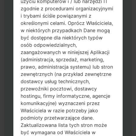
użyciu komputerów i / lub narzędzi IT
zgodnie z procedurami organizacyjnymi
i trybami ściśle powiązanymi z
określonymi celami. Oprócz Właściciela,
w niektórych przypadkach Dane mogą
być dostępne dla niektórych typów
osób odpowiedzialnych,
Pobierz na swój komputer najnowszą
zaangażowanych w niniejszej Aplikacji
wersję
Odin 3
.
(administracja, sprzedaż, marketing,
Następnie wyodrębnij plik
prawo, administracja systemu) lub stron
oprogramowania układowego.
zewnętrznych (na przykład zewnętrzne
Powinieneś otrzymać 1 plik (jeśli 1 plik
dostawcy usług technicznych,
wybierz tutaj) lub 5 plików (jeśli 5 plików
przewoźniki pocztowi, dostawcy
wybierz tutaj):
hostingu, firmy informatyczne, agencje
AP: "System & Recovery"
komunikacyjne) wyznaczeni przez
CP: "Modem & Radio"
Właściciela w razie potrzeby jako
CSC_***: "Country & Region & Operator"
podmioty przetwarzające dane.
HOME_CSC_***: "Country & Region &
Zaktualizowana lista tych stron może
Operator"
być wymagana od Właściciela w
Dodaj wszystkie pliki w Odin 3.