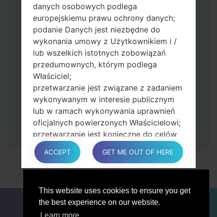
Naciśnij i przytrzymaj klawisz zasilania i
danych osobowych podlega
przycisk zwiększania głośności.
europejskiemu prawu ochrony danych;
Następnie podłącz urządzenie do
podanie Danych jest niezbędne do
komputera, Odin powinien wykryć
wykonania umowy z Użytkownikiem i /
telefon, a na ekranie pojawi się numer
lub wszelkich istotnych zobowiązań
portu COM.
przedumownych, którym podlega
Podaj tylko czas przywracania ustawień
Właściciel;
fabrycznych i automatycznego
przetwarzanie jest związane z zadaniem
ponownego uruchamiania.
wykonywanym w interesie publicznym
Na koniec naciśnij klawisz Start. Twój
lub w ramach wykonywania uprawnień
telefon uruchomi się ponownie i odłączy
oficjalnych powierzonych Właścicielowi;
się od komputera.
przetwarzanie jest konieczne do celów
zgodnych z prawem interesów
ACCEPT
GET ME OUT OF HERE
prowadzonej przez właściciela lub
osobę trzecią.
W każdym przypadku Właściciel z
This website uses cookies to ensure you get
przyjemnością pomoże wyjaśnić
DLA BLOGERÓW
AKTUALNOŚCI
PORÓWNAJ
the best experience on our website.
konkretną podstawę prawną, która ma
ŁĄCZNOŚĆ
PRYWATNOŚĆ
WARUNKI USŁUGI
zastosowanie do przetwarzania, a w
Learn more