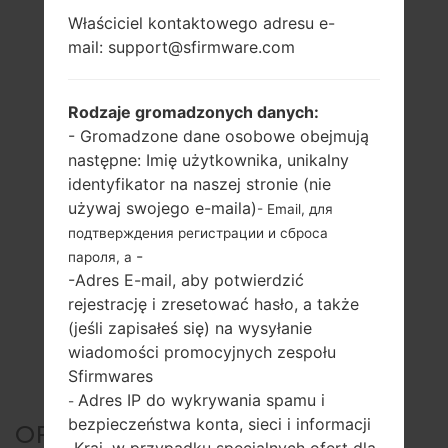
Właściciel kontaktowego adresu e-
mail: support@sfirmware.com
Rodzaje gromadzonych danych:
- Gromadzone dane osobowe obejmują
następne: Imię użytkownika, unikalny
identyfikator na naszej stronie (nie
używaj swojego e-maila)
- Email, для
подтверждения регистрации и сброса
-
пароля, а
-Adres E-mail, aby potwierdzić
rejestrację i zresetować hasło, a także
(jeśli zapisałeś się) na wysyłanie
wiadomości promocyjnych zespołu
Sfirmwares
Adres IP do wykrywania spamu i
-
bezpieczeństwa konta, sieci i informacji
OFICJALNE