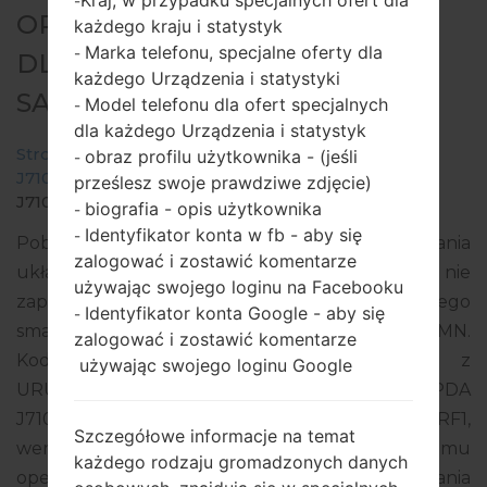
Kraj, w przypadku specjalnych ofert dla
-
OPROGRAMOWANIE #16970
każdego kraju i statystyk
Marka telefonu, specjalne oferty dla
-
DLA: SM-J710MN -
każdego Urządzenia i statystyki
SAMSUNGGALAXY J7 2016
Model telefonu dla ofert specjalnych
-
dla każdego Urządzenia i statystyk
Strona startowa
→
Galaxy J7 2016
→
SamsungSM-
obraz profilu użytkownika - (jeśli
-
J710MN
→
SM-
prześlesz swoje prawdziwe zdjęcie)
J710MN_1_20180706211927_lbtzns77y0.zip
biografia - opis użytkownika
-
Identyfikator konta w fb - aby się
-
Pobierz najnowszą aktualizację oprogramowania
zalogować i zostawić komentarze
układowego dla Samsung Galaxy J7 2016, ale nie
używając swojego loginu na Facebooku
zapomnij sprawdzić, czy numer modelu Twojego
Identyfikator konta Google - aby się
-
smartfona odpowiada wskazanemu SM-J710MN.
zalogować i zostawić komentarze
Kod oprogramowania układowego to CTU z
używając swojego loginu Google
URUGUAY. Produkt jest dostarczany z wersją PDA
J710MNUBU4BRG1, wersja CSC J710MNUWA4BRF1,
Szczegółowe informacje na temat
wersja MODEM J710MNUBU4BRF2. Wersja systemu
każdego rodzaju gromadzonych danych
operacyjnego danego oprogramowania