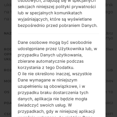
osobowych, znajdują się w specjalnych
układowego to Android Nougat 7.0. Pełny poradnik
sekcjach niniejszej polityki prywatności
na temat flashowania oprogramowania układowego
lub w specjalnych komunikatach
na urządzeniach Samsung
tutaj
wyjaśniających, które są wyświetlane
bezpośrednio przed pobraniem Danych.
NAZWA PLIKU
SM-J710MN_1_20180706211927_lbtz
ns77y0
Dane osobowe mogą być swobodnie
udostępniane przez Użytkownika lub, w
RODZAJ
4 files
OPROGRAMOWANIA
przypadku Danych użytkowania,
UKŁADOWEGO
zbierane automatycznie podczas
korzystania z tego Dodatku.
ROZMIAR PLIKU
1.59 GiB
O ile nie określono inaczej, wszystkie
Dane wymagane w niniejszym
MODEL
Samsung SM-J710MN
uzupełnieniu są obowiązkowe, i w
OS
Android Nougat 7.0
przypadku braku dostarczenia tych
danych, aplikacja nie będzie mogła
PDA/AP WERSJA
J710MNUBU4BRG1
świadczyć swoich usług. W
przypadkach, gdy w niniejszej aplikacji
CSC WERSJA
J710MNUWA4BRF1