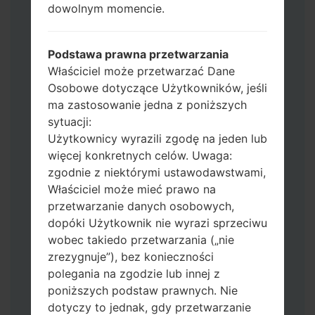
dowolnym momencie.
Jeśli chcesz wyczyścić pamięć flash użyj
CSC_*** albo użyj HOME_CSC_ ***, aby
zachować wszystkie swoje dane i aplikacje.
Podstawa prawna przetwarzania
Teraz wyłącz swój telefon i przejdź do
Właściciel może przetwarzać Dane
trybu pobierania. Jak wykonać wszystkie
Osobowe dotyczące Użytkowników, jeśli
metody:
ma zastosowanie jedna z poniższych
Naciśnij i przytrzymaj klawisz zasilania,
sytuacji:
przycisk zwiększania głośności i klawisz
Użytkownicy wyrazili zgodę na jeden lub
Bixby.
więcej konkretnych celów. Uwaga:
Naciśnij i przytrzymaj klawisze
zgodnie z niektórymi ustawodawstwami,
zwiększania i zmniejszania głośności,
Właściciel może mieć prawo na
następnie podłącz kabel USB.
przetwarzanie danych osobowych,
Naciśnij i przytrzymaj klawisz zasilania,
dopóki Użytkownik nie wyrazi sprzeciwu
przycisk zmniejszania głośności i klawisz
wobec takiedo przetwarzania („nie
strony domowej.
zrezygnuje”), bez konieczności
Podłącz kabel USB, a następnie naciśnij i
polegania na zgodzie lub innej z
przytrzymaj przycisk Bixby i klawisz
poniższych podstaw prawnych. Nie
zmniejszania głośności.
dotyczy to jednak, gdy przetwarzanie