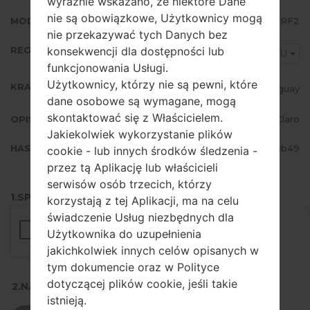
wyraźnie wskazano, że niektóre Dane
nie są obowiązkowe, Użytkownicy mogą
MODEM/CP WERSJA
J710MNUBU4BRF2
nie przekazywać tych Danych bez
REGION
konsekwencji dla dostępności lub
CTU
funkcjonowania Usługi.
Użytkownicy, którzy nie są pewni, które
KRAJ
Uruguay
dane osobowe są wymagane, mogą
skontaktować się z Właścicielem.
OPIS
Claro
Jakiekolwiek wykorzystanie plików
HASH
e1690534496d507a56a4f385a0b1cb49
cookie - lub innych środków śledzenia -
przez tą Aplikację lub właścicieli
serwisów osób trzecich, którzy
1.SPRAWDŹ RECAPTCHA
korzystają z tej Aplikacji, ma na celu
świadczenie Usług niezbędnych dla
Użytkownika do uzupełnienia
jakichkolwiek innych celów opisanych w
tym dokumencie oraz w Polityce
dotyczącej plików cookie, jeśli takie
2.NACIŚNIJ, ABY POBRAĆ
istnieją.