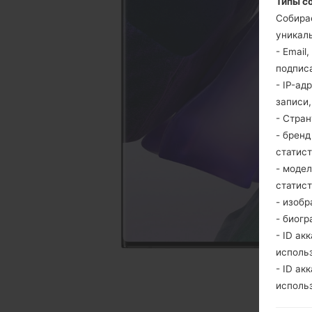
Типы с
Собира
уникаль
- Email
подпис
- IP-ад
записи
- Стра
- брен
статис
- моде
статис
- изобр
- биогр
- ID ак
исполь
- ID ак
исполь