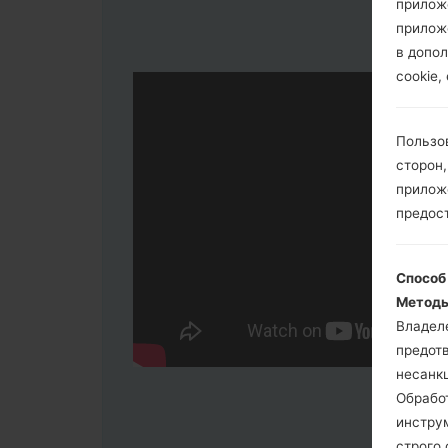
прилож
прилож
в допол
cookie,
Пользо
сторон,
приложе
предос
Способ
Методы
Владел
предот
несанк
Обрабо
инстру
строго