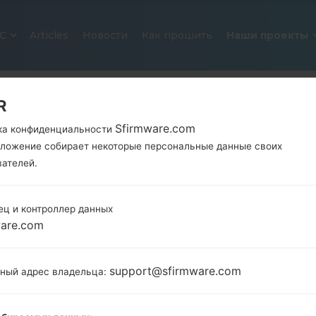
С
Articles
Новости
Как прошить
Наши проекты
R
Sfirmware.com
ка конфиденциальности
иложение собирает некоторые персональные данные своих
вателей.
ец и контроллер данных
ОФИЦИАЛЬНАЯ ПРОШИВКА #190
ware.com
SAMSUNGGALAXY NOTE 20 ULT
support@sfirmware.com
тный адрес владельца:
Главная
→
Galaxy Note 20 Ultra 5G
→
SamsungSM-N
N986B_1_20200910073016_kqqqzw9ddf_fac.zip