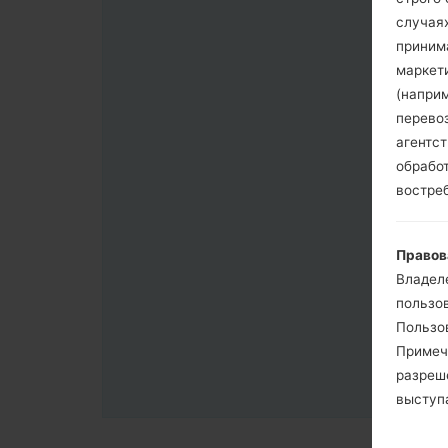
случая
приним
маркет
(напри
перево
агентс
обрабо
востре
Правов
Владел
пользо
Пользов
Примеч
разреш
выступа
согласи
примен