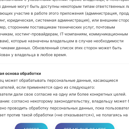
и Bixbi.
х данные могут быть доступны некоторым типам ответственных л
Нажмите и удер
ающих участие в работе этого приложения (администрация, прод
громкости. Подклю
инг, юридическая, системная администрация), или внешним стор
кабель.
мер, сторонним поставщикам технических услуг, почтовым
Нажмите и удержи
зчикам, хостинг-провайдерам, IT-компаниям, коммуникационным
и домой.
твам), которые назначены владельцем в случае необходимости
Подключите US
тчиками данных. Обновленный список этих сторон может быть
уменьшение звука и B
бован у владельца в любое время.
Нажмите и уде
увеличения громкос
ая основа обработки
Далее подключите
ец может обрабатывать персональные данные, касающиеся
должна определить
вателей, если применяется одно из следующего:
появится на экране.
атели дали свое согласие на одну или более конкретных целей.
Укажите только "F.Re
ание: согласно некоторому законодательству, владельцу может 
В конце нажмите к
ено проводить обработку персональных данных, пока пользовате
перезагрузится и от
ет против такой обработки («не отказывается»), не полагаясь на
е или любое другое из следующих правовых оснований. Это, одна
яется, когда обработка персональных данных является предмето