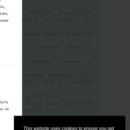
иц,
живайте клавиши: регулировки
ажи,
чив телефон к ПК используя USB
онам
вайте клавиши: питание, громкости
B кабель и нажмите клавиши:
ixbi.
рживайте клавиши: питания и
ти
 к компьютеру, программа Odin
 Ваш девайс и "COM port number"
set" время и "Auto-Reboot".
быть
нопку "Start". Ваше устройство
ль не
соединится от ПК.
ко, не
This website uses cookies to ensure you get
м