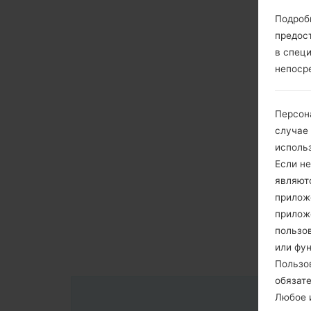
Подроб
предос
в спец
непоср
Персон
случае
исполь
Если не
являют
приложе
прилож
пользов
или фу
Пользо
обязат
Любое и