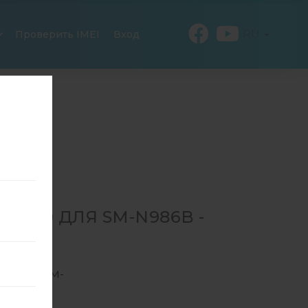
RU
Проверить IMEI
Вход
910 ДЛЯ SM-N986B -
RA 5G
986B
→
SM-