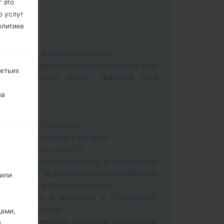
 это
ю услуг
олитике
:
Odin 3
.
аспакуйте файл прошивки.
Выбрать 1 файл прошивки здесь) или
ретьих
йл прошивки здесь) файлов для
на
ery"
"
& Region & Operator"
ountry & Region & Operator"
в программу Odin 3.
ить телефон и сбросить к заводским
 CSC _ ***, в другом случае выберите
 или
сохранения Ваших данных.
стройство и войдите в "Download"
к это сделать:
дами,
вайте клавиши: питание, громкости
х