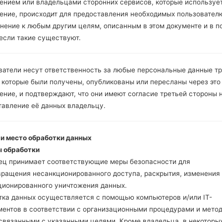
Инструкции
ением или владельцами сторонних сервисов, которые использует
ение, происходит для предоставления необходимых пользовател
нение к любым другим целям, описанным в этом документе и в п
 если такие существуют.
Скачайте на свой ПК
Далее загрузите и р
Вам необходимо 1 (
ватели несут ответственность за любые персональные данные т
5 (Выбрать 5 фа
 которые были получены, опубликованы или пересланы через это
прошивки:
ние, и подтверждают, что они имеют согласие третьей стороны 
AP: "System & Recov
тавление её данных владельцу.
CP: "Modem & Radio
CSC _ ***: "Country 
HOME_CSC _ ***: "C
 и место обработки данных
Добавьте все файлы 
 обработки
Если вы хотите прош
ец принимает соответствующие меры безопасности для
настройкам выберите
вращения несанкционированного доступа, раскрытия, изменения
HOME_CSC _ *** для 
ционированного уничтожения данных.
Теперь выключите у
тка данных осуществляется с помощью компьютеров и/или IT-
режим. Все методы ка
ментов в соответствии с организационными процедурами и мето
Нажмите и удержи
 связанными с указанными целями. Кроме владельца, в некоторы