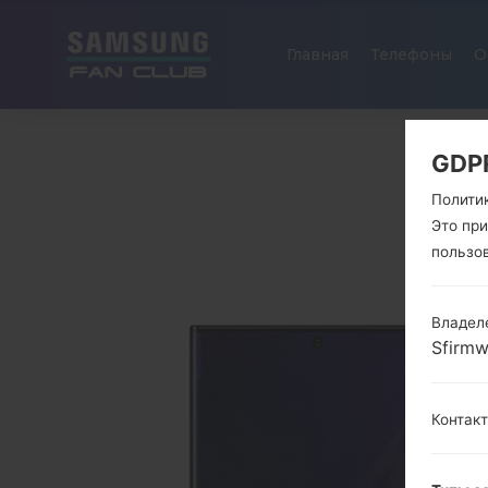
Главная
Телефоны
О
GDP
Полити
Это пр
пользо
Владел
Sfirm
Контак