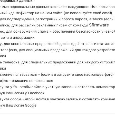
обираемых данных:
Загрузите последнее обновление прошивки для 
емые персональные данные включают следующее: Имя пользова
забудьте проверить, соответствует ли номер м
ный идентификатор на нашем сайте (не используйте свой email)
N986B. Код прошивки EVR для UNITED KINGDOM
, для подтверждения регистрации и сброса пароля, а также (если
N986BXXU1ATI2 и версия CSC N986BOXM1ATI2,
Sfirmware
ались) для рассылки рекламных писем от команды
операционной системы данной прошивки Andr
рес, для обнаружения спама и обеспечения безопасности учетно
прошить стоковую прошивку на устройства Sa
, сети и информации
ну, для специальных предложений для каждой страны и статистик
д телефона, для специальных предложений для каждого устройств
НАЗВАНИЕ ФАЙЛА
SM-N986B_1_20200910073016
Т
тики
_kqqqzw9ddf_fac
ль телефона, для специальных предложений для каждого устройс
РАЗМЕР ФАЙЛА
6.48 GiB
М
тики
ажение пользователя - (если вы загрузите свое настоящее фото)
ОПЕРАЦИОННАЯ
Android Q 10
PD
афию - описание пользователя
СИСТЕМА
каунта у fb - чтобы войти в учетную запись и оставлять комментар
зуя Ваш логин у Facebook
PDA/AP ВЕРСИЯ
N986BOXM1ATI2
PD
каунта google - чтобы войти в учетную запись и оставлять коммен
РЕГИОН
С
EVR
зуя Ваш логин Google