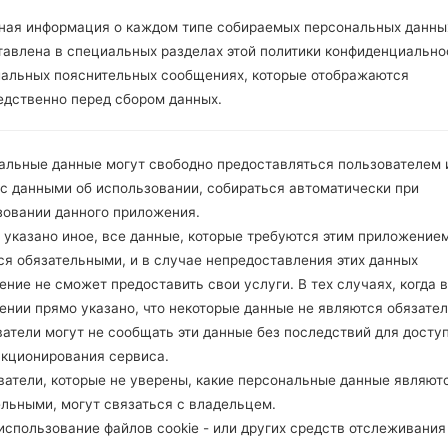
ОПИСАНИЕ
T-Mobile UK, Orange UK
Х
ная информация о каждом типе собираемых персональных данны
тавлена в специальных разделах этой политики конфиденциально
иальных пояснительных сообщениях, которые отображаются
1.ПРОВЕРИТЬ НАЛИЧИЕ RECAPTCHA
2
едственно перед сбором данных.
альные данные могут свободно предоставляться пользователем и
 с данными об использовании, собираться автоматически при
зовании данного приложения.
 указано иное, все данные, которые требуются этим приложением
ся обязательными, и в случае непредоставления этих данных
ние не сможет предоставить свои услуги. В тех случаях, когда в
ении прямо указано, что некоторые данные не являются обязате
атели могут не сообщать эти данные без последствий для досту
нкционирования сервиса.
ватели, которые не уверены, какие персональные данные являют
ельными, могут связаться с владельцем.
спользование файлов cookie - или других средств отслеживания