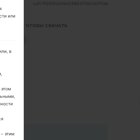
ЕШ
cafc7f26151a108d33863f1fa02670da
х
сти или
.НАЖМИТЕ, ЧТОБЫ СКАЧАТЬ
СКАЧАТЬ
ли, в
,
 этом
льными,
пности
ся
 − этим