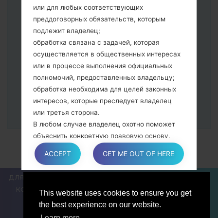
питания и увеличения громкости
или для любых соответствующих
Далее подключите к компьютеру,
преддоговорных обязательств, которым
программа Odin должна определить
подлежит владелец;
Ваш девайс и "COM port number"
обработка связана с задачей, которая
появится на экране.
осуществляется в общественных интересах
Укажите только "F.Reset" время и "Auto-
или в процессе выполнения официальных
Reboot".
полномочий, предоставленных владельцу;
В конце нажмите кнопку "Start". Ваше
обработка необходима для целей законных
устройство перезагрузится и
интересов, которые преследует владелец
отсоединится от ПК.
или третья сторона.
В любом случае владелец охотно поможет
объяснить конкретную правовую основу,
которая применяется к обработке, и в
ACCEPT
GET ME OUT OF HERE
частности, является ли предоставление
персональных данных обязательным или
ДЛЯ БЛОГЕРОВ И ПИСАТЕЛЕЙ
НОВОСТИ
СРАВНИТЬ
договорным условием, или же условием,
КОНТАКТЫ
ПОЛИТИКА КОНФИДЕНЦИАЛЬНОСТИ
This website uses cookies to ensure you get
необходимым для заключения договора.
УСЛОВИЯ ОБСЛУЖИВАНИЯ
the best experience on our website.
Learn more