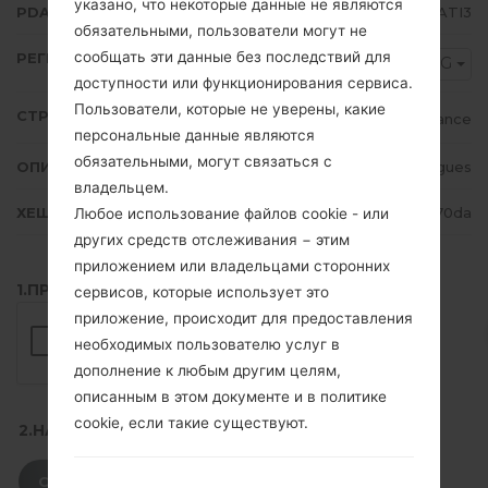
указано, что некоторые данные не являются
PDA/AP ВЕРСИЯ
N986BXXU1ATI3
обязательными, пользователи могут не
сообщать эти данные без последствий для
РЕГИОН
BOG
доступности или функционирования сервиса.
Пользователи, которые не уверены, какие
СТРАНА
France
персональные данные являются
обязательными, могут связаться с
ОПИСАНИЕ
Bouygues
владельцем.
ХЕШ
cafc7f26151a108d33863f1fa02670da
Любое использование файлов cookie - или
других средств отслеживания − этим
приложением или владельцами сторонних
1.ПРОВЕРИТЬ НАЛИЧИЕ RECAPTCHA
сервисов, которые использует это
приложение, происходит для предоставления
необходимых пользователю услуг в
дополнение к любым другим целям,
описанным в этом документе и в политике
cookie, если такие существуют.
2.НАЖМИТЕ, ЧТОБЫ СКАЧАТЬ
СКАЧАТЬ