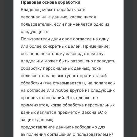
3.
Правовая основа обработки
Если вы хотите прошить телефон и
Владелец может обрабатывать
сбросить к заводским настройкам
персональные данные, касающиеся
выберите CSC _ ***, в другом случае
пользователей, если применяется одно из
выберите HOME_CSC _ *** для
следующего:
сохранения Ваших данных.
Пользователи дали свое согласие на одну
Теперь выключите устройство и
или более конкретных целей. Примечание:
войдите в "Download" режим. Все
согласно некоторому законодательству,
методы как это сделать:
владельцу может быть разрешено проводить
Нажмите и удерживайте клавиши:
обработку персональных данных, пока
питание, громкости и Bixbi.
пользователь не выступает против такой
Нажмите и удерживайте клавиши:
обработки («не отказывается»), не полагаясь
регулировки громкости. Подключив
на согласие или любое другое из следующих
телефон к ПК используя USB кабель.
правовых оснований. Это, однако, не
Нажмите и удерживайте клавиши:
применяется, когда обработка персональных
питание, громкости и домой.
данных является предметом Закона ЕС о
Подключите USB кабель и нажмите
защите данных;
клавиши: уменьшение звука и Bixbi.
предоставление данных необходимо для
Нажмите и удерживайте клавиши:
выполнения соглашения с пользователем и/