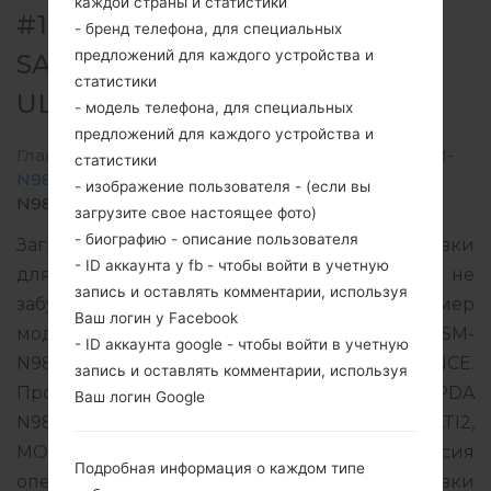
каждой страны и статистики
#190930 ДЛЯ SM-N986B -
- бренд телефона, для специальных
предложений для каждого устройства и
SAMSUNGGALAXY NOTE 20
статистики
ULTRA 5G
- модель телефона, для специальных
предложений для каждого устройства и
Главная
→
Galaxy Note 20 Ultra 5G
→
SamsungSM-
статистики
N986B
→
SM-
- изображение пользователя - (если вы
N986B_1_20200910073016_kqqqzw9ddf_fac.zip
загрузите свое настоящее фото)
- биографию - описание пользователя
Загрузите последнее обновление прошивки
- ID аккаунта у fb - чтобы войти в учетную
для Samsung Galaxy Note 20 Ultra 5G, но не
запись и оставлять комментарии, используя
забудьте проверить, соответствует ли номер
Ваш логин у Facebook
модели вашего смартфона указанному SM-
- ID аккаунта google - чтобы войти в учетную
N986B. Код прошивки BOG для FRANCE.
запись и оставлять комментарии, используя
Продукт поставляется с версией PDA
Ваш логин Google
N986BXXU1ATI2 и версия CSC N986BOXM1ATI2,
MODEM версия N986BXXU1ATI3. Версия
Подробная информация о каждом типе
операционной системы данной прошивки