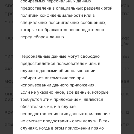
собираемых персональных данных
Android Q 10. Подробная инструкция, как
предоставлена в специальных разделах этой
прошить стоковую прошивку на устройства
политики конфиденциальности или в
Samsung
здесь
специальных пояснительных сообщениях,
которые отображаются непосредственно
перед сбором данных.
НАЗВАНИЕ ФАЙЛА
SM-N986B_1_20200910073016_kqq
qzw9ddf_fac
Персональные данные могут свободно
ТИП ПРОШИВКИ
4 files
предоставляться пользователем или, в
РАЗМЕР ФАЙЛА
6.48 GiB
случае с данными об использовании,
собираться автоматически при
МОДЕЛЬ
Samsung SM-N986B
использовании данного приложения.
Если не указано иное, все данные, которые
ОПЕРАЦИОННАЯ
Android Q 10
требуются этим приложением, являются
СИСТЕМА
обязательными, и в случае
PDA/AP ВЕРСИЯ
N986BXXU1ATI2
непредоставления этих данных приложение
не сможет предоставить свои услуги. В тех
PDA/AP ВЕРСИЯ
N986BOXM1ATI2
случаях, когда в этом приложении прямо