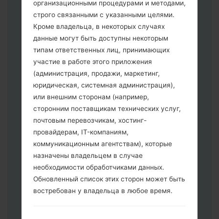
организационными процедурами и методами,
строго связанными с указанными целями.
Кроме владельца, в некоторых случаях
данные могут быть доступны некоторым
типам ответственных лиц, принимающих
участие в работе этого приложения
Скачайте на свой ПК:
Odin 3
.
(администрация, продажи, маркетинг,
Далее загрузите и распакуйте файл
юридическая, системная администрация),
прошивки.
или внешним сторонам (например,
Вам необходимо 1 (Выбрать 1 файл
сторонним поставщикам технических услуг,
прошивки здесь) или 5 (Выбрать 5
почтовым перевозчикам, хостинг-
файл прошивки здесь) файлов для
провайдерам, IT-компаниям,
прошивки:
коммуникационным агентствам), которые
AP: "System & Recovery"
назначены владельцем в случае
CP: "Modem & Radio"
необходимости обработчиками данных.
CSC _ ***: "Country & Region & Operator"
Обновленный список этих сторон может быть
HOME_CSC _ ***: "Country & Region &
востребован у владельца в любое время.
Operator"
Добавьте все файлы в программу Odin