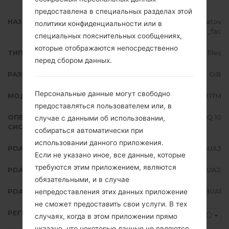
предоставлена в специальных разделах этой
НАЗВАНИЕ ФАЙЛА
SM-A217M_1_20210216174935_2atov
политики конфиденциальности или в
k6j4l_fac
специальных пояснительных сообщениях,
которые отображаются непосредственно
ТИП ПРОШИВКИ
4 files
перед сбором данных.
РАЗМЕР ФАЙЛА
3.31 GiB
Персональные данные могут свободно
МОДЕЛЬ
Samsung SM-A217M
предоставляться пользователем или, в
ОПЕРАЦИОННАЯ
Android Q 10
случае с данными об использовании,
СИСТЕМА
собираться автоматически при
использовании данного приложения.
PDA/AP ВЕРСИЯ
A217MUBU5BUA3
Если не указано иное, все данные, которые
требуются этим приложением, являются
PDA/AP ВЕРСИЯ
A217MOWO5BUA2
обязательными, и в случае
PDA/AP ВЕРСИЯ
A217MUBU5BUA1
непредоставления этих данных приложение
не сможет предоставить свои услуги. В тех
РЕГИОН
MXO
случаях, когда в этом приложении прямо
указано, что некоторые данные не являются