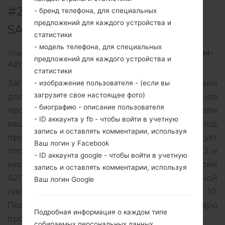
#216089 ДЛЯ SM-A217M -
- бренд телефона, для специальных
предложений для каждого устройства и
SAMSUNGGALAXY A21S
статистики
- модель телефона, для специальных
Главная
→
Galaxy A21s
→
SamsungSM-A217M
→
SM-
предложений для каждого устройства и
A217M_1_20210216174935_2atovk6j4l_fac.zip
статистики
Загрузите последнее обновление прошивки
- изображение пользователя - (если вы
загрузите свое настоящее фото)
для Samsung Galaxy A21s, но не забудьте
- биографию - описание пользователя
проверить, соответствует ли номер модели
- ID аккаунта у fb - чтобы войти в учетную
вашего смартфона указанному SM-A217M. Код
запись и оставлять комментарии, используя
прошивки MXO для MEXICO. Продукт
Ваш логин у Facebook
поставляется с версией PDA A217MUBU5BUA3 и
- ID аккаунта google - чтобы войти в учетную
версия CSC A217MOWO5BUA2, MODEM версия
запись и оставлять комментарии, используя
A217MUBU5BUA1. Версия операционной
Ваш логин Google
системы данной прошивки Android Q 10.
Подробная инструкция, как прошить стоковую
Подробная информация о каждом типе
прошивку на устройства Samsung
здесь
собираемых персональных данных