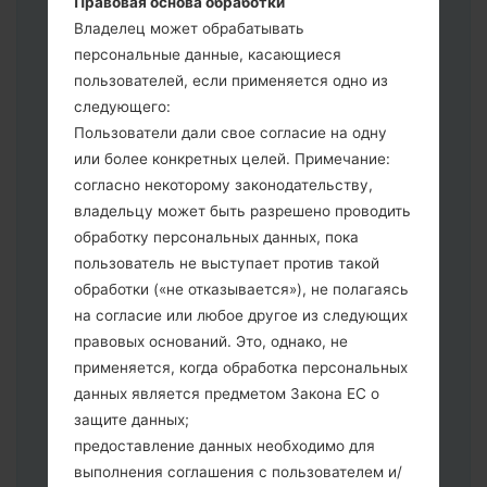
Правовая основа обработки
выберите HOME_CSC _ *** для
Владелец может обрабатывать
сохранения Ваших данных.
персональные данные, касающиеся
Теперь выключите устройство и
пользователей, если применяется одно из
войдите в "Download" режим. Все
следующего:
методы как это сделать:
Пользователи дали свое согласие на одну
Нажмите и удерживайте клавиши:
или более конкретных целей. Примечание:
питание, громкости и Bixbi.
согласно некоторому законодательству,
Нажмите и удерживайте клавиши:
владельцу может быть разрешено проводить
регулировки громкости. Подключив
обработку персональных данных, пока
телефон к ПК используя USB кабель.
пользователь не выступает против такой
Нажмите и удерживайте клавиши:
обработки («не отказывается»), не полагаясь
питание, громкости и домой.
на согласие или любое другое из следующих
Подключите USB кабель и нажмите
правовых оснований. Это, однако, не
клавиши: уменьшение звука и Bixbi.
применяется, когда обработка персональных
Нажмите и удерживайте клавиши:
данных является предметом Закона ЕС о
питания и увеличения громкости
защите данных;
Далее подключите к компьютеру,
предоставление данных необходимо для
программа Odin должна определить
выполнения соглашения с пользователем и/
Ваш девайс и "COM port number"