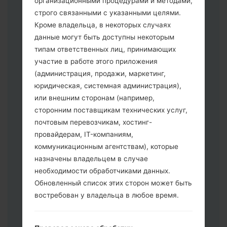
организационными процедурами и методами,
строго связанными с указанными целями.
Кроме владельца, в некоторых случаях
Скачайте на свой ПК:
Odin 3
.
данные могут быть доступны некоторым
Далее загрузите и распакуйте файл
типам ответственных лиц, принимающих
прошивки.
участие в работе этого приложения
Вам необходимо 1 (Выбрать 1 файл
(администрация, продажи, маркетинг,
прошивки здесь) или 5 (Выбрать 5
юридическая, системная администрация),
файл прошивки здесь) файлов для
или внешним сторонам (например,
прошивки:
сторонним поставщикам технических услуг,
AP: "System & Recovery"
почтовым перевозчикам, хостинг-
CP: "Modem & Radio"
провайдерам, IT-компаниям,
CSC _ ***: "Country & Region & Operator"
коммуникационным агентствам), которые
HOME_CSC _ ***: "Country & Region &
назначены владельцем в случае
Operator"
необходимости обработчиками данных.
Добавьте все файлы в программу Odin
Обновленный список этих сторон может быть
3.
востребован у владельца в любое время.
Если вы хотите прошить телефон и
сбросить к заводским настройкам
выберите CSC _ ***, в другом случае