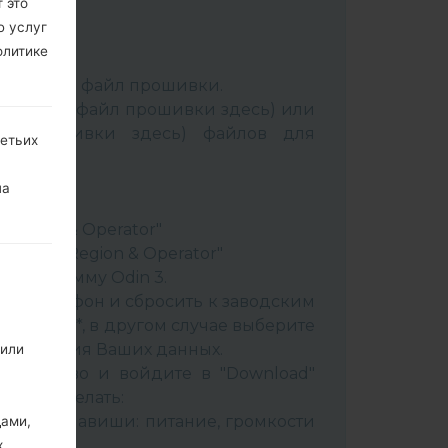
 это
ю услуг
олитике
:
Odin 3
.
аспакуйте файл прошивки.
Выбрать 1 файл прошивки здесь) или
йл прошивки здесь) файлов для
ретьих
ery"
на
"
& Region & Operator"
ountry & Region & Operator"
в программу Odin 3.
ить телефон и сбросить к заводским
 CSC _ ***, в другом случае выберите
сохранения Ваших данных.
 или
стройство и войдите в "Download"
к это сделать:
вайте клавиши: питание, громкости
дами,
х