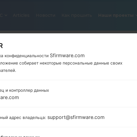
С
Articles
Новости
Как прошить
Наши проекты
R
Sfirmware.com
ка конфиденциальности
иложение собирает некоторые персональные данные своих
вателей.
ец и контроллер данных
ОФИЦИАЛЬНАЯ ПРОШИВКА #217
ware.com
SAMSUNGGALAXY A21S
support@sfirmware.com
тный адрес владельца:
Главная
→
Galaxy A21s
→
SamsungSM-A217M
→
SM-A
Загрузите последнее обновление прошивки для