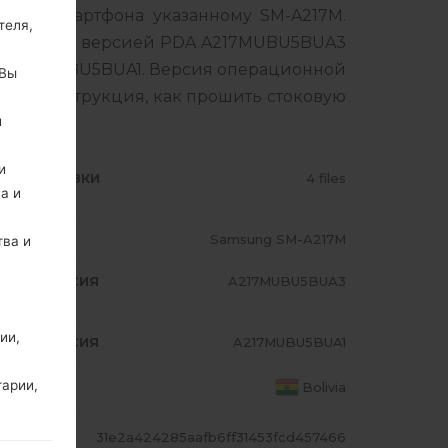
ашего смартфона указанному SM-A217M.
теля,
авляется с версией PDA A217MUBU5BUA3
 A217MUBU5BUA1. Версия операционной
 Вы
бная инструкция, как прошить стоковую
й
и
ИП ПРОШИВКИ
4 files
а и
ОДЕЛЬ
Samsung SM-A217M
тва и
A/AP ВЕРСИЯ
A217MUBU5BUA3
ии,
A/AP ВЕРСИЯ
A217MUBU5BUA1
ТРАНА
тарии,
Bolivia
ЕШ
31e2a424285aafb6ff31453fcd457466