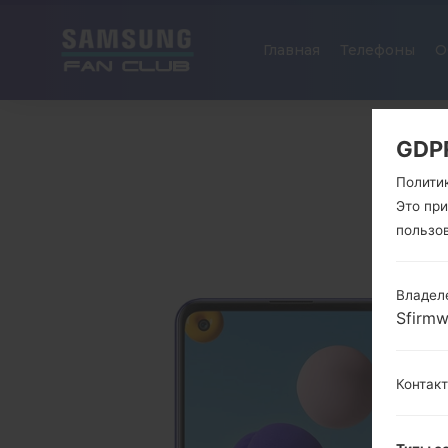
Главная
Телефоны
О
GDP
Полити
Это пр
пользо
Владел
Sfirm
Контак