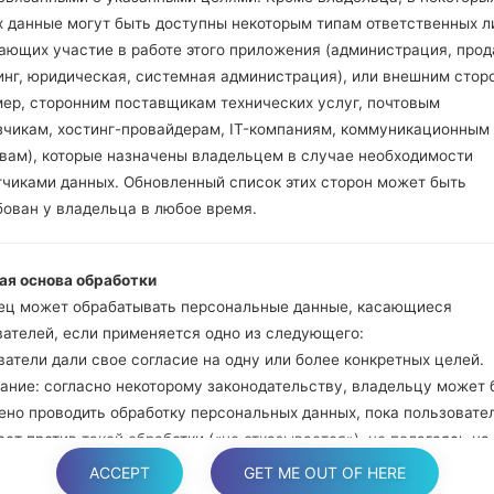
Нажмите и удер
х данные могут быть доступны некоторым типам ответственных л
громкости. Подклю
ающих участие в работе этого приложения (администрация, прод
кабель.
инг, юридическая, системная администрация), или внешним стор
Нажмите и удержи
мер, сторонним поставщикам технических услуг, почтовым
и домой.
зчикам, хостинг-провайдерам, IT-компаниям, коммуникационным
Подключите US
твам), которые назначены владельцем в случае необходимости
уменьшение звука и B
тчиками данных. Обновленный список этих сторон может быть
Нажмите и уде
бован у владельца в любое время.
увеличения громкос
Далее подключите
ая основа обработки
должна определить
ец может обрабатывать персональные данные, касающиеся
появится на экране.
вателей, если применяется одно из следующего:
Укажите только "F.Re
атели дали свое согласие на одну или более конкретных целей.
В конце нажмите к
ание: согласно некоторому законодательству, владельцу может 
перезагрузится и от
ено проводить обработку персональных данных, пока пользовате
ет против такой обработки («не отказывается»), не полагаясь на
е или любое другое из следующих правовых оснований. Это, одна
ACCEPT
GET ME OUT OF HERE
яется, когда обработка персональных данных является предмето