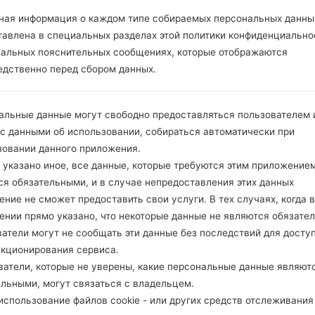
ная информация о каждом типе собираемых персональных данны
тавлена в специальных разделах этой политики конфиденциально
1.ПРОВЕРИТЬ НАЛИЧИЕ RECAPTCHA
2
иальных пояснительных сообщениях, которые отображаются
едственно перед сбором данных.
альные данные могут свободно предоставляться пользователем и
 с данными об использовании, собираться автоматически при
зовании данного приложения.
 указано иное, все данные, которые требуются этим приложением
ся обязательными, и в случае непредоставления этих данных
ние не сможет предоставить свои услуги. В тех случаях, когда в
ении прямо указано, что некоторые данные не являются обязате
атели могут не сообщать эти данные без последствий для досту
нкционирования сервиса.
ватели, которые не уверены, какие персональные данные являют
ельными, могут связаться с владельцем.
Инструкции
спользование файлов cookie - или других средств отслеживания