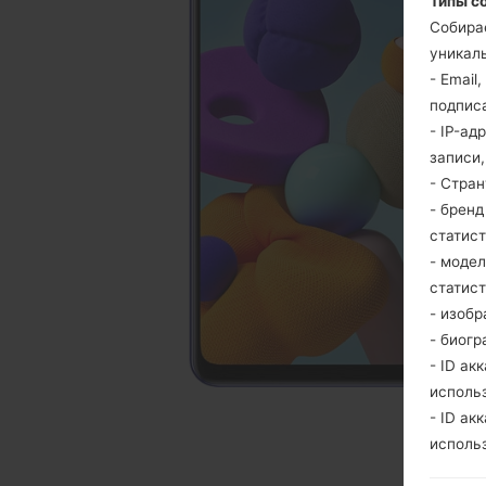
Типы с
Собира
уникаль
- Email
подпис
- IP-ад
записи
- Стра
- брен
статис
- моде
статис
- изобр
- биогр
- ID ак
исполь
- ID ак
исполь