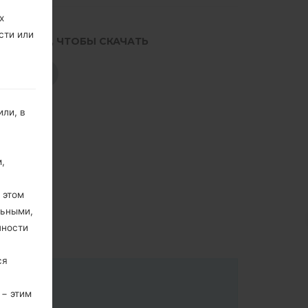
х
сти или
.НАЖМИТЕ, ЧТОБЫ СКАЧАТЬ
СКАЧАТЬ
ли, в
,
 этом
льными,
пности
ся
 − этим