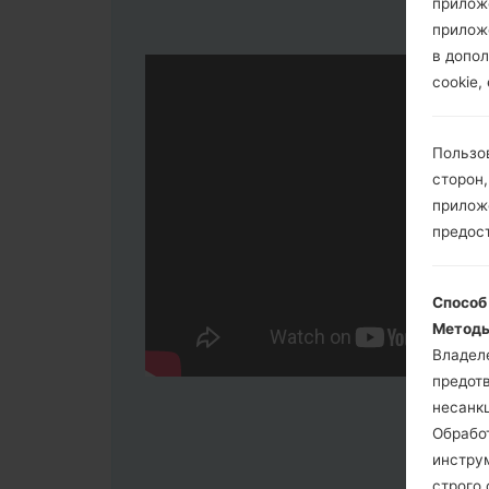
прилож
прилож
в допол
cookie,
Пользо
сторон,
приложе
предос
Способ
Методы
Владел
предот
несанк
Обрабо
инстру
строго