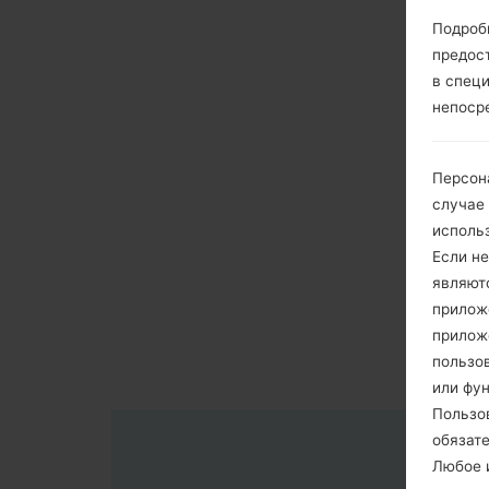
Подроб
предос
в спец
непоср
Персон
случае
исполь
Если не
являют
приложе
прилож
пользов
или фу
Пользо
обязат
Любое и