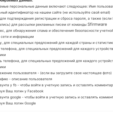
обираемых данных:
проверить, соответствует ли номер модели в
емые персональные данные включают следующее: Имя пользова
Код прошивки BVT для BOLIVIA. Продукт пост
ный идентификатор на нашем сайте (не используйте свой email)
и версия CSC A217MOWO5BUA2, MODEM версия
, для подтверждения регистрации и сброса пароля, а также (если
Sfirmware
системы данной прошивки Android Q 10. Подро
ались) для рассылки рекламных писем от команды
рес, для обнаружения спама и обеспечения безопасности учетно
прошивку на устройства Samsung
здесь
, сети и информации
ну, для специальных предложений для каждой страны и статистик
НАЗВАНИЕ ФАЙЛА
SM-A217M_1_20210216174935_2
Т
д телефона, для специальных предложений для каждого устройств
atovk6j4l_fac
тики
РАЗМЕР ФАЙЛА
3.31 GiB
М
ль телефона, для специальных предложений для каждого устройс
тики
ОПЕРАЦИОННАЯ
Android Q 10
PD
ажение пользователя - (если вы загрузите свое настоящее фото)
СИСТЕМА
афию - описание пользователя
каунта у fb - чтобы войти в учетную запись и оставлять комментар
PDA/AP ВЕРСИЯ
A217MOWO5BUA2
PD
зуя Ваш логин у Facebook
РЕГИОН
С
каунта google - чтобы войти в учетную запись и оставлять коммен
BVT
зуя Ваш логин Google
ОПИСАНИЕ
Unknown
Х