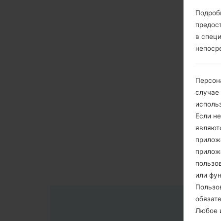
Подроб
предос
в спец
непоср
Персон
случае
исполь
Если не
являют
приложе
прилож
пользов
или фу
Пользо
обязат
Любое и