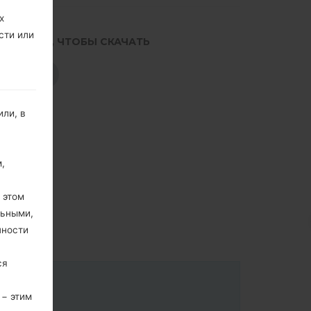
х
сти или
.НАЖМИТЕ, ЧТОБЫ СКАЧАТЬ
СКАЧАТЬ
ли, в
,
 этом
льными,
пности
ся
 − этим