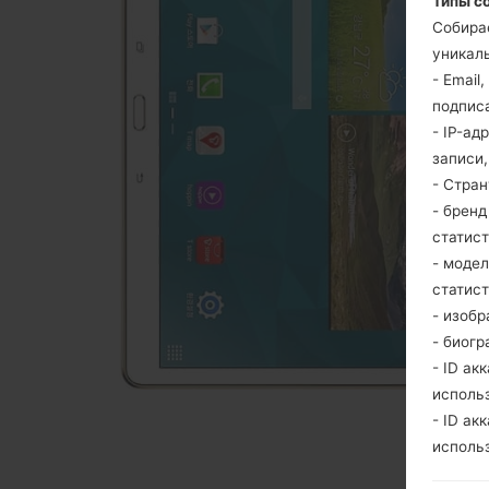
Типы с
Собира
уникаль
- Email
подпис
- IP-ад
записи
- Стра
- брен
статис
- моде
статис
- изобр
- биогр
- ID ак
исполь
- ID ак
исполь