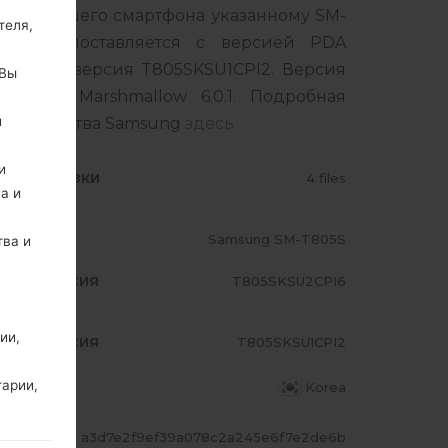
одели вашего смартфона указанному SM-
теля,
одукт поставляется с версией PDA
 MODEM версия T805SKSU1CPI2. Версия
 Вы
droid Marshmallow 6.0.1. Подробная
й
а устройства Samsung
здесь
и
ИП ПРОШИВКИ
4 files
а и
ОДЕЛЬ
Samsung SM-T805S
тва и
A/AP ВЕРСИЯ
T805SKSU2CPI6
ии,
A/AP ВЕРСИЯ
T805SKSU1CPI2
ТРАНА
тарии,
Korea
ЕШ
a3d7e2f9ef39a078c2a245e6f7e2de6b