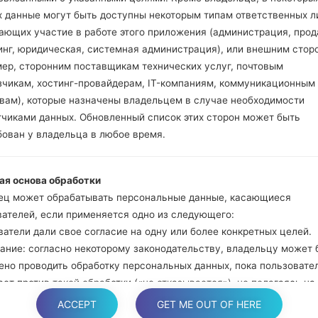
Нажмите и удер
х данные могут быть доступны некоторым типам ответственных л
громкости. Подклю
ающих участие в работе этого приложения (администрация, прод
кабель.
инг, юридическая, системная администрация), или внешним стор
Нажмите и удержи
мер, сторонним поставщикам технических услуг, почтовым
и домой.
зчикам, хостинг-провайдерам, IT-компаниям, коммуникационным
Подключите US
твам), которые назначены владельцем в случае необходимости
уменьшение звука и B
тчиками данных. Обновленный список этих сторон может быть
Нажмите и уде
бован у владельца в любое время.
увеличения громкос
Далее подключите
ая основа обработки
должна определить
ец может обрабатывать персональные данные, касающиеся
появится на экране.
вателей, если применяется одно из следующего:
Укажите только "F.Re
атели дали свое согласие на одну или более конкретных целей.
В конце нажмите к
ание: согласно некоторому законодательству, владельцу может 
перезагрузится и от
ено проводить обработку персональных данных, пока пользовате
ет против такой обработки («не отказывается»), не полагаясь на
е или любое другое из следующих правовых оснований. Это, одна
ACCEPT
GET ME OUT OF HERE
яется, когда обработка персональных данных является предмето