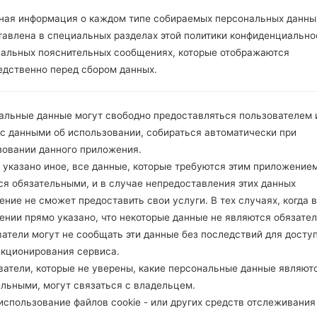
ная информация о каждом типе собираемых персональных данны
тавлена в специальных разделах этой политики конфиденциально
1.ПРОВЕРИТЬ НАЛИЧИЕ RECAPTCHA
2
иальных пояснительных сообщениях, которые отображаются
едственно перед сбором данных.
альные данные могут свободно предоставляться пользователем и
 с данными об использовании, собираться автоматически при
зовании данного приложения.
 указано иное, все данные, которые требуются этим приложением
ся обязательными, и в случае непредоставления этих данных
ние не сможет предоставить свои услуги. В тех случаях, когда в
ении прямо указано, что некоторые данные не являются обязате
атели могут не сообщать эти данные без последствий для досту
нкционирования сервиса.
ватели, которые не уверены, какие персональные данные являют
ельными, могут связаться с владельцем.
Инструкции
спользование файлов cookie - или других средств отслеживания