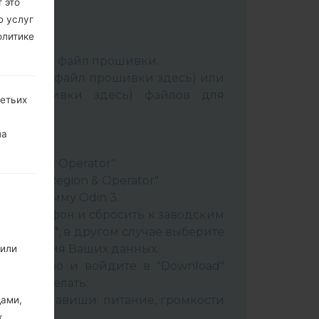
 это
ю услуг
олитике
:
Odin 3
.
аспакуйте файл прошивки.
Выбрать 1 файл прошивки здесь) или
йл прошивки здесь) файлов для
ретьих
ery"
на
"
& Region & Operator"
ountry & Region & Operator"
в программу Odin 3.
ить телефон и сбросить к заводским
 CSC _ ***, в другом случае выберите
сохранения Ваших данных.
 или
стройство и войдите в "Download"
к это сделать:
вайте клавиши: питание, громкости
дами,
х