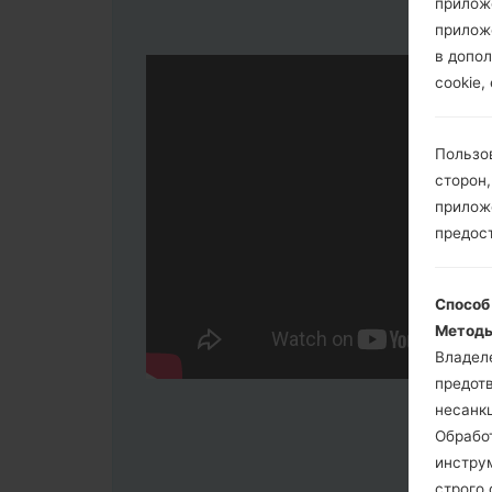
прилож
прилож
в допол
cookie,
Пользо
сторон,
приложе
предос
Способ
Методы
Владел
предот
несанк
Обрабо
инстру
строго