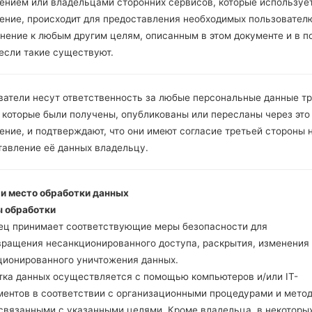
ением или владельцами сторонних сервисов, которые использует
ение, происходит для предоставления необходимых пользовател
нение к любым другим целям, описанным в этом документе и в п
Скачайте на свой ПК
 если такие существуют.
Далее загрузите и р
Вам необходимо 1 (
5 (Выбрать 5 фа
ватели несут ответственность за любые персональные данные т
прошивки:
 которые были получены, опубликованы или пересланы через это
AP: "System & Recov
ние, и подтверждают, что они имеют согласие третьей стороны 
CP: "Modem & Radio
тавление её данных владельцу.
CSC _ ***: "Country 
HOME_CSC _ ***: "C
Добавьте все файлы 
 и место обработки данных
Если вы хотите прош
 обработки
настройкам выберите
ец принимает соответствующие меры безопасности для
HOME_CSC _ *** для 
вращения несанкционированного доступа, раскрытия, изменения
Теперь выключите у
ционированного уничтожения данных.
режим. Все методы ка
тка данных осуществляется с помощью компьютеров и/или IT-
Нажмите и удержи
ментов в соответствии с организационными процедурами и мето
и Bixbi.
 связанными с указанными целями. Кроме владельца, в некоторы