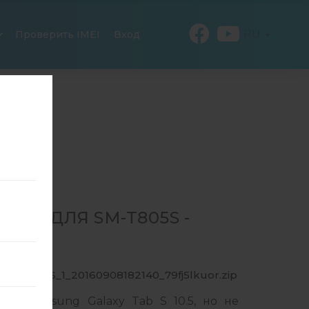
RU
Проверить IMEI
Вход
48 ДЛЯ SM-T805S -
→
SM-T805S_1_20160908182140_79fj5lkuor.zip
ля Samsung Galaxy Tab S 10.5, но не