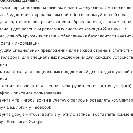
обираемых данных:
забудьте проверить, соответствует ли номер м
емые персональные данные включают следующее: Имя пользова
T805S. Код прошивки SKC для KOREA. Пр
ный идентификатор на нашем сайте (не используйте свой email)
T805SKSU2CPI6 и версия CSC T805SSKC2CPI6,
, для подтверждения регистрации и сброса пароля, а также (если
Sfirmware
операционной системы данной прошивки An
ались) для рассылки рекламных писем от команды
рес, для обнаружения спама и обеспечения безопасности учетно
инструкция, как прошить стоковую прошивку н
, сети и информации
ну, для специальных предложений для каждой страны и статистик
НАЗВАНИЕ ФАЙЛА
SM-T805S_1_20160908182140_
Т
д телефона, для специальных предложений для каждого устройств
79fj5lkuor
тики
РАЗМЕР ФАЙЛА
1.84 GiB
М
ль телефона, для специальных предложений для каждого устройс
тики
ОПЕРАЦИОННАЯ
Android Marshmallow 6.0.1
PD
ажение пользователя - (если вы загрузите свое настоящее фото)
СИСТЕМА
афию - описание пользователя
каунта у fb - чтобы войти в учетную запись и оставлять комментар
PDA/AP ВЕРСИЯ
T805SSKC2CPI6
PD
зуя Ваш логин у Facebook
РЕГИОН
С
каунта google - чтобы войти в учетную запись и оставлять коммен
SKC
зуя Ваш логин Google
ОПИСАНИЕ
SK Telecom
Х