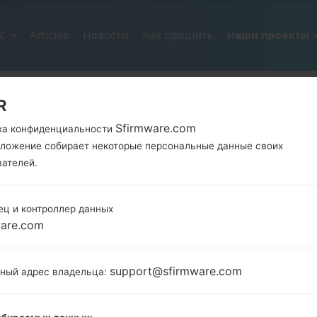
С
Articles
Новости
Как прошить
Наши проекты
R
Sfirmware.com
ка конфиденциальности
иложение собирает некоторые персональные данные своих
вателей.
ец и контроллер данных
ОФИЦИАЛЬНАЯ ПРОШИВКА #216
ware.com
SAMSUNGGALAXY TAB S 10.5
support@sfirmware.com
тный адрес владельца:
Главная
→
Galaxy Tab S 10.5
→
SamsungSM-T805S
Загрузите последнее обновление прошивки д