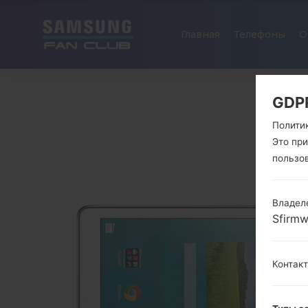
Главная
Телефоны
О
GDP
Полити
Это пр
пользо
Владел
Sfirm
Контак