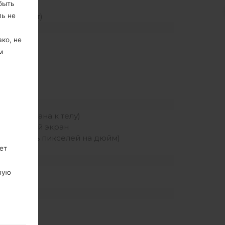
быть
ль не
нный слот)
ко, не
м
Hz
(800)
шение экрана к телу)
сенсорный экран
8 плотность пикселей на дюйм)
ет
h
вую