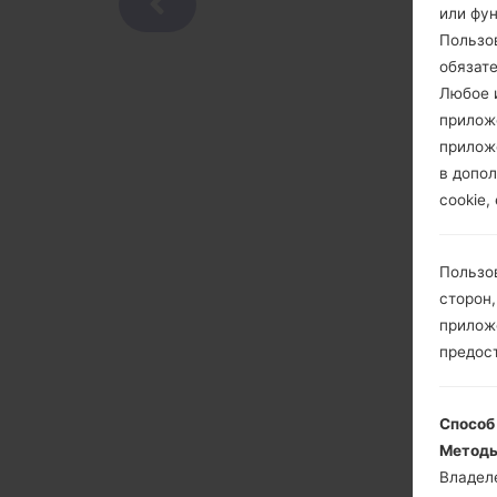
или фу
Пользо
обязат
Любое и
прилож
прилож
в допол
cookie,
Пользо
сторон,
приложе
предос
Способ
Методы
Владел