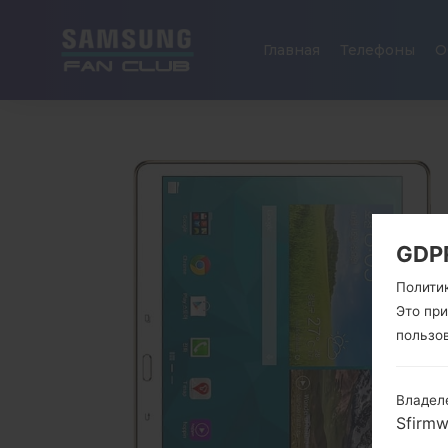
Главная
Телефоны
О
GDP
Полити
Это пр
пользо
Владел
Sfirm