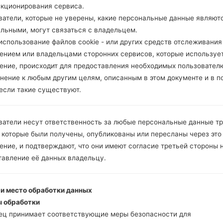
нкционирования сервиса.
ватели, которые не уверены, какие персональные данные являют
ельными, могут связаться с владельцем.
спользование файлов cookie - или других средств отслеживания
ением или владельцами сторонних сервисов, которые использует
ение, происходит для предоставления необходимых пользовател
нение к любым другим целям, описанным в этом документе и в п
 если такие существуют.
ватели несут ответственность за любые персональные данные т
 которые были получены, опубликованы или пересланы через это
ние, и подтверждают, что они имеют согласие третьей стороны 
тавление её данных владельцу.
 и место обработки данных
 обработки
ец принимает соответствующие меры безопасности для