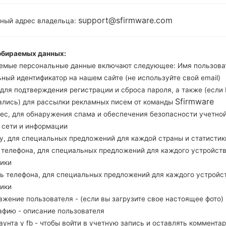
1.9GHz Cortex -A15,
Android
1.3GHz Cortex -A7
support@sfirmware.com
тный адрес владельца:
Marshmall
3GB
обираемых данных:
емые персональные данные включают следующее: Имя пользова
Buy accessories on
ный идентификатор на нашем сайте (не используйте свой email)
, для подтверждения регистрации и сброса пароля, а также (если
Sfirmware
ались) для рассылки рекламных писем от команды
рес, для обнаружения спама и обеспечения безопасности учетно
Главная
→
Серия
→
Galaxy Tab S 10.5
→
SamsungSM-T805S
, сети и информации
ну, для специальных предложений для каждой страны и статистик
д телефона, для специальных предложений для каждого устройств
тики
ль телефона, для специальных предложений для каждого устройс
sung SM-T805SGalaxy T
тики
ажение пользователя - (если вы загрузите свое настоящее фото)
афию - описание пользователя
каунта у fb - чтобы войти в учетную запись и оставлять комментар