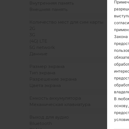
Примеч
Внутренняя память
разреш
Внешняя память
выступа
Количество мест для сим карты
согласи
2G
примен
3G
Закона 
(4G) LTE
предос
5G network
пользо
Данные
обязат
обрабо
Размер экрана
интере
Тип экрана
предос
Разрешение экрана
обрабо
Цвета экрана
владеле
Емкость аккумулятора
В любо
Механическая клавиатура
основу,
предос
Выход для аудио
услови
Bluetooth