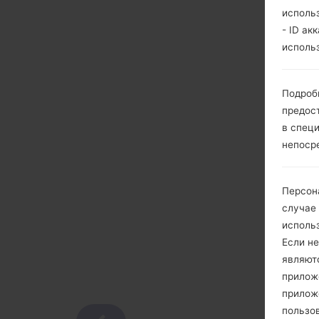
исполь
- ID ак
исполь
Подроб
предос
в спец
непоср
Персон
случае
исполь
Если не
являют
приложе
прилож
пользов