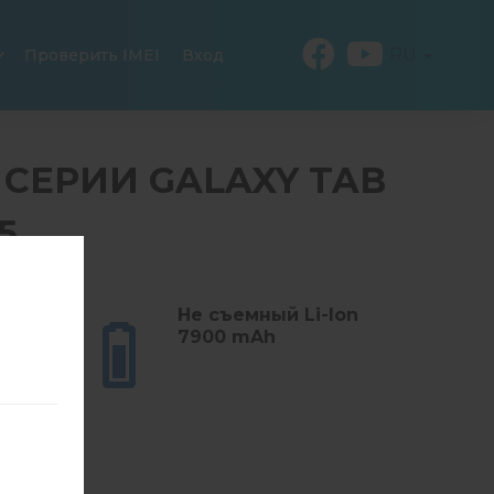
RU
Проверить IMEI
Вход
 СЕРИИ GALAXY TAB
.5
м (16.47
Не съемный Li-Ion
7900 mAh