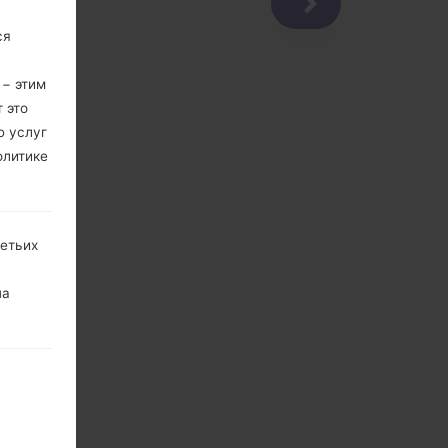
ся
 − этим
 это
ю услуг
олитике
ретьих
на