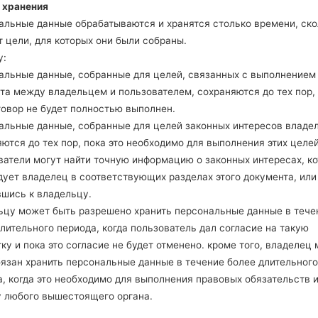
 хранения
Android Marshmallow
альные данные обрабатываются и хранятся столько времени, ско
T805SKS
b5lu_fac.zip
6.0.1
 цели, для которых они были собраны.
у:
альные данные, собранные для целей, связанных с выполнением
та между владельцем и пользователем, сохраняются до тех пор,
говор не будет полностью выполнен.
альные данные, собранные для целей законных интересов владе
5S(Samsung SM-T805S) ak
ются до тех пор, пока это необходимо для выполнения этих целей
ватели могут найти точную информацию о законных интересах, к
дует владелец в соответствующих разделах этого документа, или
вшись к владельцу.
ьцу может быть разрешено хранить персональные данные в тече
лительного периода, когда пользователь дал согласие на такую
ку и пока это согласие не будет отменено. кроме того, владелец
бязан хранить персональные данные в течение более длительного
, когда это необходимо для выполнения правовых обязательств 
у любого вышестоящего органа.