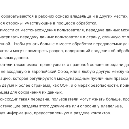
-
A-GPS, GLONASS, BDS
Есть
обрабатываются в рабочих офисах владельца и в других местах,
-
тся стороны, участвующие в процессе обработки.
microUSB 2.0 (MHL 2.1), USB
симости от местонахождения пользователя, передача данных мо
Wi-Fi 802.11 a/b/g/n/ac, dual-
атривать передачу данных пользователя в страну, отличную от э
енной. Чтобы узнать больше о месте обработки передаваемых да
ватели могут посмотреть раздел, содержащий сведения об обраб
альных данных.
amsung SM-T805SGalaxy 
ватели также имеют право узнать о правовой основе передачи д
, не входящую в Европейский Союз, или в любую другую междун
ов Samsung
зацию, которая регулируется международным публичным правом
 двумя и более странами, как ООН, и о мерах безопасности, при
ьцем для сохранения их данных.
оисходит такая передача, пользователи могут узнать больше, пр
тствующие разделы этого документа или спросив у владельца,
ОС
Прошив
зуя информацию, предоставленную в разделе контактов.
ОС
Прошив
Android Marshmallow
fj5lkuor.zip
T805SKS
6.0.1