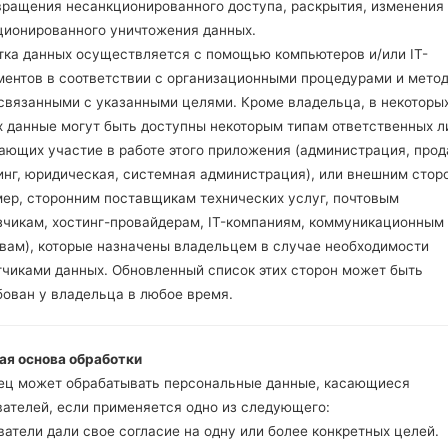
вращения несанкционированного доступа, раскрытия, изменения
ционированного уничтожения данных.
тка данных осуществляется с помощью компьютеров и/или IT-
ментов в соответствии с организационными процедурами и мето
 связанными с указанными целями. Кроме владельца, в некоторы
х данные могут быть доступны некоторым типам ответственных л
яSamsung SM-T805SGalax
ающих участие в работе этого приложения (администрация, прод
инг, юридическая, системная администрация), или внешним стор
Модель и ее характеристики
мер, сторонним поставщикам технических услуг, почтовым
SamsungSM-T805S
зчикам, хостинг-провайдерам, IT-компаниям, коммуникационным
Galaxy Tab S 10.5
твам), которые назначены владельцем в случае необходимости
Октябрь, 2014
тчиками данных. Обновленный список этих сторон может быть
6.6 миллиметров (0.26 дюйм
бован у владельца в любое время.
247.3 x 177.3 миллиметров (9
467 грамм (16.47 унции)
Android Marshmallow 6.0.1
ая основа обработки
Аппаратное обеспечение
ец может обрабатывать персональные данные, касающиеся
1.9GHz Cortex -A15, 1.3GHz Co
вателей, если применяется одно из следующего:
Восьмиядерный
атели дали свое согласие на одну или более конкретных целей.
3GB