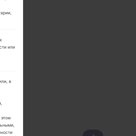
тарии,
х
сти или
ли, в
,
 этом
льными,
пности