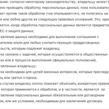
ание: согласно некоторому законодательству, владельцу может 
32GB
ено проводить обработку персональных данных, пока пользовате
microSD, до 256 GB (выделе
Сеть и данные
ет против такой обработки («не отказывается»), не полагаясь на
Микро SIM
е или любое другое из следующих правовых оснований. Это, одна
GSM 850/900/1800/1900MHz
яется, когда обработка персональных данных является предмето
HSDPA 850/900/1900/2100M
ЕС о защите данных;
LTE band 3(1800), 7(2600), 20
тавление данных необходимо для выполнения соглашения с
-
вателем и/или для любых соответствующих преддоговорных
GPRS/EDGE
ельств, которым подлежит владелец;
Дисплей
тка связана с задачей, которая осуществляется в общественных
10.5 дюйма, (~72.9% соотно
сах или в процессе выполнения официальных полномочий,
Super AMOLED емкостный 
тавленных владельцу;
2560 x 1600 пикселей, (~28
тка необходима для целей законных интересов, которые преследу
16M цветов
Аккумулятор и клавиатура
ц или третья сторона.
Не съемный Li-Ion 7900 mA
м случае владелец охотно поможет объяснить конкретную право
-
 которая применяется к обработке, и в частности, является ли
Интерфейсы
тавление персональных данных обязательным или договорным
3.5mm jack
ем, или же условием, необходимым для заключения договора.
версия 4.0, A2DP, LE