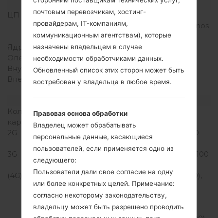
Аппаратное обеспечение
почтовым перевозчикам, хостинг-
ЦП (процессор)
4x1.9GHz Cortex-A15 &
провайдерам, IT-компаниям,
4x1.3GHz Cortex-A7 Exynos
коммуникационным агентствам), которые
5420 Octa (28 nm)
Ядра процессора
Восьмиядерный
назначены владельцем в случае
Оперативная память
3GB
необходимости обработчиками данных.
Внутренняя память
32GB
Обновленный список этих сторон может быть
Внешняя память
microSD, до 128 GB
востребован у владельца в любое время.
(выделенный слот)
Сеть и данные
Количество мест для сим
Микро SIM
Правовая основа обработки
карты
Владелец может обрабатывать
2G
GSM 850/900/1800/1900
персональные данные, касающиеся
MHz
пользователей, если применяется одно из
3G
HSDPA 850/900/1900/2100
следующего:
MHz
Пользователи дали свое согласие на одну
(4G) LTE
LTE band 1(2100), 2(1900),
или более конкретных целей. Примечание:
3(1800), 4(1700/2100),
согласно некоторому законодательству,
5(850), 7(2600), 8(900),
владельцу может быть разрешено проводить
12(700), 13(700), 17(700),