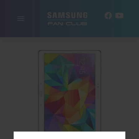
Включить
RU
навигацию