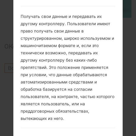
Получать свои данные и передавать их
другому контроллеру. Пользователи имеют
TOP 5 SECRET CODES for Samsung
право получать свои данные в
структурированном, широко используемом и
0
Комментарии
машиночитаемом формате и, если это
технически возможно, передавать их
другому контроллеру без каких-либо
препятствий. Это положение применяется
Войдите
чтобы оставить комментарий.
при условии, что данные обрабатываются
Другие модели из этой серии
автоматизированными средствами и
обработка базируется на согласии
SamsungGalaxy Tab S 10.5SCT21
пользователя, на контракте, частью которого
SamsungGalaxy Tab S 10.5SM-T800
является пользователь, или на
SamsungGalaxy Tab S 10.5SM-T805L
преддоговорных обязательствах,
SamsungGalaxy Tab S 10.5SM-T805S
вытекающих из него.
SamsungGalaxy Tab S 10.5SM-T805W
SamsungGalaxy Tab S 10.5SM-T805Y