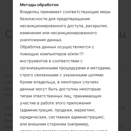
Методы обработки
Владелец принимает соответствующие меры
безопасности для предотвращения
несанкционированного доступа, раскрытия,
СпецификацияSamsu
изменения или несанкционированного
уничтожения данных.
ng SM-T805KGalaxy
Обработка данных осуществляется с
Tab S 10.5
помощью компьютеров и/или IT-
инструментов в соответствии с
организационными процедурами и методами,
Модель и ее характеристики
строго связанными с указанными целями.
Модель
SamsungSM-T805K
Серия
Galaxy Tab S 10.5
Кроме владельца, в некоторых случаях
Дата выпуска
Ноябрь, 2014
данные могут быть доступны некоторым
Глубина
6.6 миллиметров (0.26
типам ответственных лиц, принимающих
дюйма)
участие в работе этого приложения
Размеры (ширина /
247.3 x 177.3 миллиметров
(администрация, продажи, маркетинг,
высота)
(9.74 x 6.98 дюйма)
юридическая, системная администрация),
Вес
465 грамм (1.03 lb)
или внешним сторонам (например,
Операционная система
Android Marshmallow 6.0.1
сторонним поставщикам технических услуг,