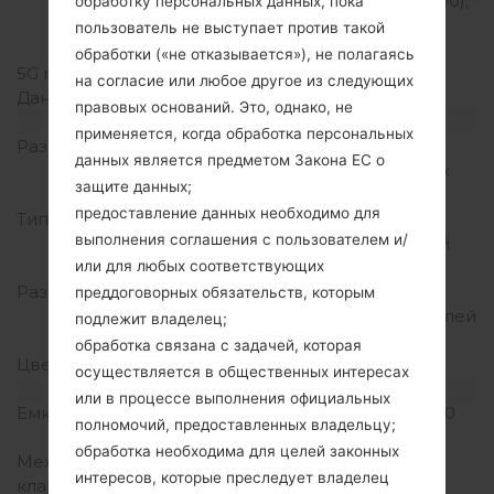
20(800), 28(700), 38(2600),
обработку персональных данных, пока
40(2300), 41(2500),
пользователь не выступает против такой
66(1700/2100)
обработки («не отказывается»), не полагаясь
5G network
-
на согласие или любое другое из следующих
Данные
GPRS/EDGE
правовых оснований. Это, однако, не
Дисплей
применяется, когда обработка персональных
Размер экрана
10.5 дюйма (~72.9%
данных является предметом Закона ЕС о
соотношение экрана к
защите данных;
телу)
предоставление данных необходимо для
Тип экрана
Super AMOLED
выполнения соглашения с пользователем и/
емкостный сенсорный
или для любых соответствующих
экран
Разрешение экрана
2560 x 1600 пикселей
преддоговорных обязательств, которым
(~288 плотность пикселей
подлежит владелец;
на дюйм)
обработка связана с задачей, которая
Цвета экрана
16M цветов
осуществляется в общественных интересах
Аккумулятор и клавиатура
или в процессе выполнения официальных
Емкость аккумулятора
Не съемный Li-Ion 7900
полномочий, предоставленных владельцу;
mAh
обработка необходима для целей законных
Механическая
-
интересов, которые преследует владелец
клавиатура