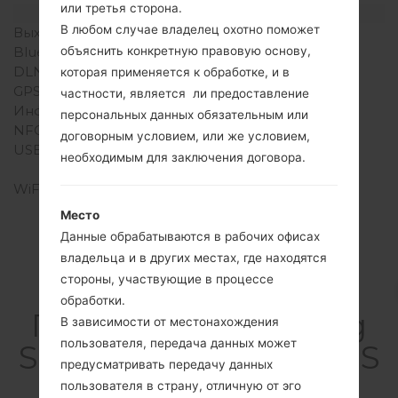
или третья сторона.
Интерфейсы
В любом случае владелец охотно поможет
Выход для аудио
3.5mm jack
объяснить конкретную правовую основу,
Bluetooth
версия 4.0, A2DP, LE
DLNA
-
которая применяется к обработке, и в
GPS
GLONASS, BDS
частности, является ли предоставление
Инфракрасный порт
Есть
персональных данных обязательным или
NFC
Нет
договорным условием, или же условием,
USB
microUSB 2.0 (MHL 2.1),
необходимым для заключения договора.
USB Host
WiFi
Wi-Fi 802.11 a/b/g/n/ac,
dual-band, Wi-Fi Direct,
Место
hotspot
Данные обрабатываются в рабочих офисах
владельца и в других местах, где находятся
стороны, участвующие в процессе
обработки.
ПрошивкиSamsung
В зависимости от местонахождения
пользователя, передача данных может
SM-T805KGalaxy Tab S
предусматривать передачу данных
10.5
пользователя в страну, отличную от эго