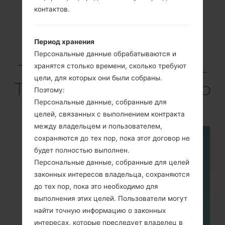
контактов.
Период хранения
Articles LGSM-
Персональные данные обрабатываются и
T805K(Samsung SM-
хранятся столько времени, сколько требуют
цели, для которых они были собраны.
T805K) akaGalaxy Tab
Поэтому:
S 10.5
Персональные данные, собранные для
целей, связанных с выполнением контракта
между владельцем и пользователем,
сохраняются до тех пор, пока этот договор не
07
будет полностью выполнен.
МАЯ
Персональные данные, собранные для целей
законных интересов владельца, сохраняются
до тех пор, пока это необходимо для
выполнения этих целей. Пользователи могут
найти точную информацию о законных
интересах, которые преследует владелец в