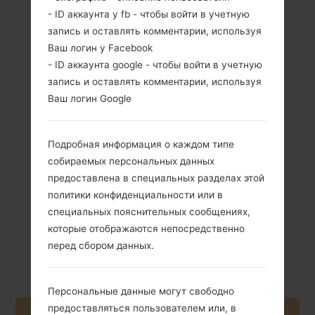
- ID аккаунта у fb - чтобы войти в учетную
запись и оставлять комментарии, используя
Ваш логин у Facebook
- ID аккаунта google - чтобы войти в учетную
запись и оставлять комментарии, используя
Ваш логин Google
465 грамм (1.03
Не съемный Li-
lb)
Ion 7900 mAh
Подробная информация о каждом типе
собираемых персональных данных
предоставлена в специальных разделах этой
политики конфиденциальности или в
специальных пояснительных сообщениях,
Ноябрь, 2014
которые отображаются непосредственно
Android
перед сбором данных.
Marshmallow 6.0.1
Персональные данные могут свободно
предоставляться пользователем или, в