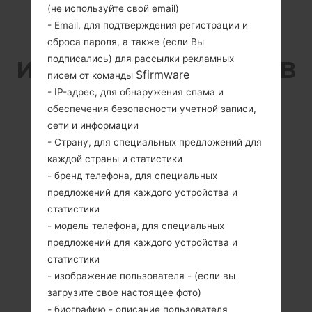
(не используйте свой email)
- Email, для подтверждения регистрации и
SAMSUNG SM-T805K
сброса пароля, а также (если Вы
подписались) для рассылки рекламных
ИЗ СЕРИИ GALAXY TAB
Sfirmware
писем от команды
- IP-адрес, для обнаружения спама и
S 10.5
обеспечения безопасности учетной записи,
сети и информации
- Страну, для специальных предложений для
каждой страны и статистики
- бренд телефона, для специальных
предложений для каждого устройства и
10.5 дюйма
4x1.9GHz Cortex-
статистики
(~72.9%
A15 & 4x1.3GHz
соотношение
Cortex-A7 Exynos
- модель телефона, для специальных
экрана к телу)
5420 Octa (28 nm)
предложений для каждого устройства и
2560 x 1600
3GB
статистики
пикселей (~288
- изображение пользователя - (если вы
плотность
загрузите свое настоящее фото)
пикселей на
- биографию - описание пользователя
дюйм)