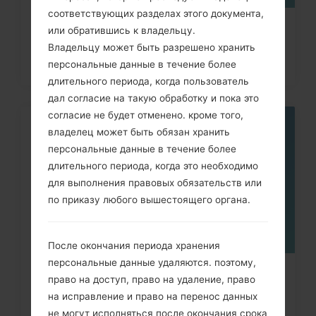
соответствующих разделах этого документа,
Как сделать Аппаратный сброс на
или обратившись к владельцу.
Владельцу может быть разрешено хранить
Samsung Galaxy Tab,...
персональные данные в течение более
длительного периода, когда пользователь
дал согласие на такую обработку и пока это
согласие не будет отменено. кроме того,
владелец может быть обязан хранить
08
МАЯ
персональные данные в течение более
длительного периода, когда это необходимо
для выполнения правовых обязательств или
по приказу любого вышестоящего органа.
После окончания периода хранения
персональные данные удаляются. поэтому,
Как удалить все данные с
право на доступ, право на удаление, право
на исправление и право на перенос данных
телефона через меню на
не могут исполняться после окончания срока