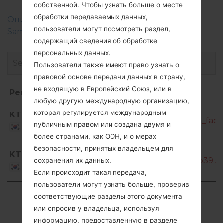
собственной. Чтобы узнать больше о месте
обработки передаваемых данных,
Описание регионов прошивок телефонов
пользователи могут посмотреть раздел,
Samsung
содержащий сведения об обработке
персональных данных.
Пользователи также имеют право узнать о
правовой основе передачи данных в страну,
не входящую в Европейский Союз, или в
Регион
Название файла
любую другую международную организацию,
Регион
Название файла
SM-
которая регулируется международным
KTC
T805K_1_20170511150140_0b52nxdsei_fac.z
публичным правом или создана двумя и
Korea
более странами, как ООН, и о мерах
SM-
безопасности, принятых владельцем для
KTC
T805K_1_20170410094739_gnb4hlup39.zi
сохранения их данных.
Korea
Если происходит такая передача,
пользователи могут узнать больше, проверив
Showing 1 to 2 of 2 entries
соответствующие разделы этого документа
или спросив у владельца, используя
Previous
1
Next
информацию, предоставленную в разделе