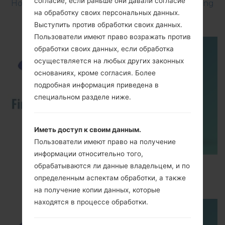
согласие, если раньше они давали согласие
How to Factory Reset through menu on Samsung
на обработку своих персональных данных.
Galaxy G6 SM-G920P?
Выступить против обработки своих данных.
Пользователи имеют право возражать против
обработки своих данных, если обработка
осуществляется на любых других законных
основаниях, кроме согласия. Более
подробная информация приведена в
специальном разделе ниже.
Иметь доступ к своим данным.
Пользователи имеют право на получение
информации относительно того,
How to Flash Stock Firmware on Samsung
обрабатываются ли данные владельцем, и по
Smartphone using Odin?
определенным аспектам обработки, а также
на получение копии данных, которые
находятся в процессе обработки.