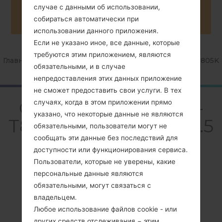
Buy accessories on Amazon
случае с данными об использовании,
собираться автоматически при
использовании данного приложения.
Если не указано иное, все данные, которые
требуются этим приложением, являются
Главная
→
Серия
→
Galaxy Tab S 10.5
→
SamsungSM-T805K
обязательными, и в случае
непредоставления этих данных приложение
не сможет предоставить свои услуги. В тех
ОбзорSamsung SM-
случаях, когда в этом приложении прямо
указано, что некоторые данные не являются
T805KGalaxy Tab S 10.5
обязательными, пользователи могут не
сообщать эти данные без последствий для
доступности или функционирования сервиса.
Пользователи, которые не уверены, какие
персональные данные являются
обязательными, могут связаться с
Сравнить
владельцем.
Любое использование файлов cookie - или
других средств отслеживания − этим