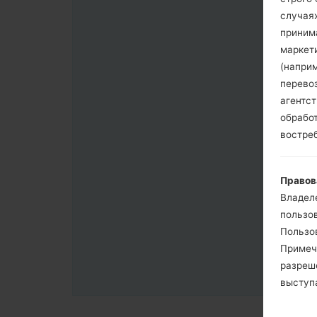
случая
приним
маркет
(напри
перево
агентс
обрабо
востре
Правов
Владел
пользо
Пользов
Примеч
разреш
выступа
согласи
примен