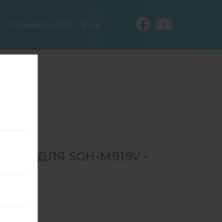
RU
Проверить IMEI
Вход
650 ДЛЯ SGH-M919V -