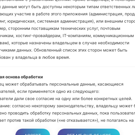
и Bixbi.
х данные могут быть доступны некоторым типам ответственных л
Нажмите и удер
ающих участие в работе этого приложения (администрация, прод
громкости. Подклю
инг, юридическая, системная администрация), или внешним стор
кабель.
мер, сторонним поставщикам технических услуг, почтовым
Нажмите и удержи
зчикам, хостинг-провайдерам, IT-компаниям, коммуникационным
и домой.
твам), которые назначены владельцем в случае необходимости
Подключите US
тчиками данных. Обновленный список этих сторон может быть
уменьшение звука и B
бован у владельца в любое время.
Нажмите и уде
увеличения громкос
ая основа обработки
Далее подключите
ец может обрабатывать персональные данные, касающиеся
должна определить
вателей, если применяется одно из следующего:
появится на экране.
атели дали свое согласие на одну или более конкретных целей.
Укажите только "F.Re
ание: согласно некоторому законодательству, владельцу может 
В конце нажмите к
ено проводить обработку персональных данных, пока пользовате
перезагрузится и от
ет против такой обработки («не отказывается»), не полагаясь на
е или любое другое из следующих правовых оснований. Это, одна
яется, когда обработка персональных данных является предмето