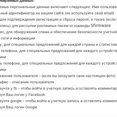
обираемых данных:
Загрузите последнее обновление прошивки д
емые персональные данные включают следующее: Имя пользова
проверить, соответствует ли номер модели ва
ный идентификатор на нашем сайте (не используйте свой email)
Код прошивки VTR для CANADA. Продукт поста
, для подтверждения регистрации и сброса пароля, а также (если
версия CSC M919VYVLGOH1, MODEM версия 
Sfirmware
ались) для рассылки рекламных писем от команды
системы данной прошивки Android Lollipop 5.0
рес, для обнаружения спама и обеспечения безопасности учетно
стоковую прошивку на устройства Samsung
зде
, сети и информации
ну, для специальных предложений для каждой страны и статистик
д телефона, для специальных предложений для каждого устройств
НАЗВАНИЕ ФАЙЛА
SGH-M919V_1_20150907201840
Т
тики
_ctgobam3wq_fac
ль телефона, для специальных предложений для каждого устройс
РАЗМЕР ФАЙЛА
1.44 GiB
М
тики
ажение пользователя - (если вы загрузите свое настоящее фото)
ОПЕРАЦИОННАЯ
Android Lollipop 5.0.1
PD
афию - описание пользователя
СИСТЕМА
каунта у fb - чтобы войти в учетную запись и оставлять комментар
зуя Ваш логин у Facebook
PDA/AP ВЕРСИЯ
M919VYVLGOH1
PD
каунта google - чтобы войти в учетную запись и оставлять коммен
РЕГИОН
С
VTR
зуя Ваш логин Google