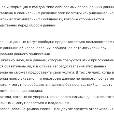
ОПИСАНИЕ
Video Tron
Х
ная информация о каждом типе собираемых персональных данны
тавлена в специальных разделах этой политики конфиденциально
иальных пояснительных сообщениях, которые отображаются
1.ПРОВЕРИТЬ НАЛИЧИЕ RECAPTCHA
2
едственно перед сбором данных.
альные данные могут свободно предоставляться пользователем и
 с данными об использовании, собираться автоматически при
зовании данного приложения.
 указано иное, все данные, которые требуются этим приложением
ся обязательными, и в случае непредоставления этих данных
ние не сможет предоставить свои услуги. В тех случаях, когда в
ении прямо указано, что некоторые данные не являются обязате
атели могут не сообщать эти данные без последствий для досту
нкционирования сервиса.
ватели, которые не уверены, какие персональные данные являют
ельными, могут связаться с владельцем.
спользование файлов cookie - или других средств отслеживания