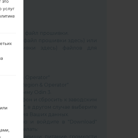
 это
ю услуг
олитике
:
Odin 3
.
аспакуйте файл прошивки.
Выбрать 1 файл прошивки здесь) или
ретьих
йл прошивки здесь) файлов для
на
ery"
"
& Region & Operator"
ountry & Region & Operator"
в программу Odin 3.
ить телефон и сбросить к заводским
 CSC _ ***, в другом случае выберите
 или
сохранения Ваших данных.
стройство и войдите в "Download"
к это сделать:
дами,
вайте клавиши: питание, громкости
х