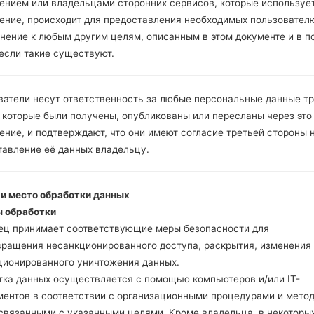
Инструкции
ением или владельцами сторонних сервисов, которые использует
ение, происходит для предоставления необходимых пользовател
нение к любым другим целям, описанным в этом документе и в п
 если такие существуют.
Скачайте на свой ПК
Далее загрузите и р
Вам необходимо 1 (
ватели несут ответственность за любые персональные данные т
5 (Выбрать 5 фа
 которые были получены, опубликованы или пересланы через это
прошивки:
ние, и подтверждают, что они имеют согласие третьей стороны 
AP: "System & Recov
тавление её данных владельцу.
CP: "Modem & Radio
CSC _ ***: "Country 
HOME_CSC _ ***: "C
 и место обработки данных
Добавьте все файлы 
 обработки
Если вы хотите прош
ец принимает соответствующие меры безопасности для
настройкам выберите
вращения несанкционированного доступа, раскрытия, изменения
HOME_CSC _ *** для 
ционированного уничтожения данных.
Теперь выключите у
тка данных осуществляется с помощью компьютеров и/или IT-
режим. Все методы ка
ментов в соответствии с организационными процедурами и мето
Нажмите и удержи
 связанными с указанными целями. Кроме владельца, в некоторы