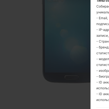
Типы с
Собира
уникаль
- Email
подпис
- IP-ад
записи
- Стра
- брен
статис
- моде
статис
- изобр
- биогр
- ID ак
исполь
- ID ак
исполь