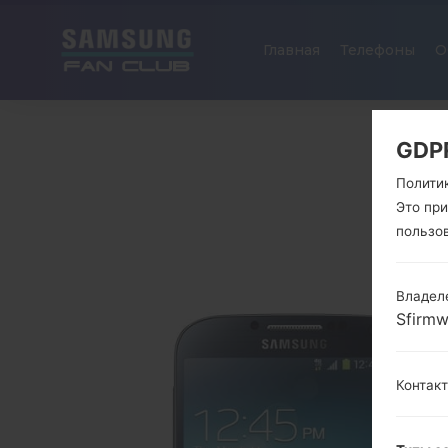
Главная
Телефоны
О
GDP
Полити
Это пр
пользо
Владел
Sfirm
Контак