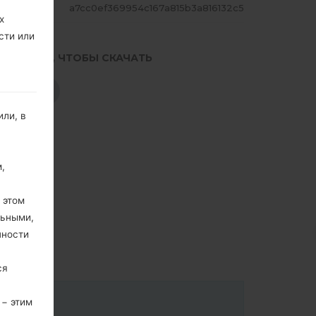
ЕШ
a7cc0ef369954c167a815b3a816132c5
х
сти или
.НАЖМИТЕ, ЧТОБЫ СКАЧАТЬ
СКАЧАТЬ
ли, в
,
 этом
льными,
пности
ся
 − этим