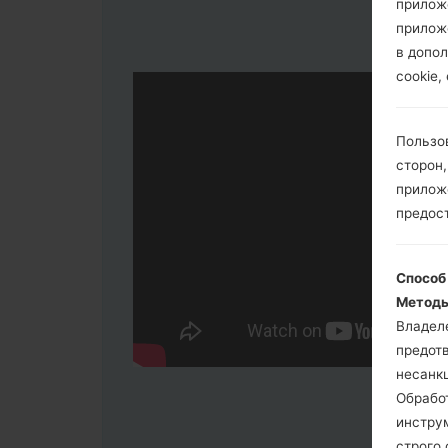
прилож
прилож
в допол
cookie,
Пользо
сторон,
приложе
предос
Способ
Методы
Владел
предот
несанк
Обрабо
инстру
строго