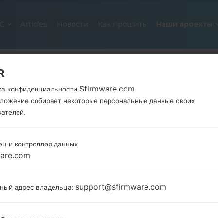
С
Articles
Новости
Как прошить
Наши проекты
R
Sfirmware.com
ка конфиденциальности
иложение собирает некоторые персональные данные своих
вателей.
ец и контроллер данных
ОФИЦИАЛЬНАЯ ПРОШИВКА #25
ware.com
SAMSUNGGALAXY S4
support@sfirmware.com
тный адрес владельца:
Главная
→
Galaxy S4
→
SamsungSGH-M919V
→
SGH-
M919V_1_20150907201840_ctgobam3wq_fac.zip