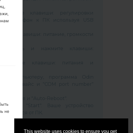
иц,
живайте клавиши: регулировки
ажи,
чив телефон к ПК используя USB
онам
вайте клавиши: питание, громкости
B кабель и нажмите клавиши:
ixbi.
рживайте клавиши: питания и
ти
 к компьютеру, программа Odin
 Ваш девайс и "COM port number"
set" время и "Auto-Reboot".
быть
нопку "Start". Ваше устройство
ль не
соединится от ПК.
ко, не
This website uses cookies to ensure you get
м