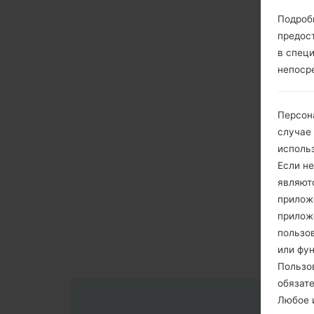
Подроб
предос
в спец
непоср
Персон
случае
исполь
Если не
являют
приложе
прилож
пользов
или фу
Пользо
обязат
Любое и