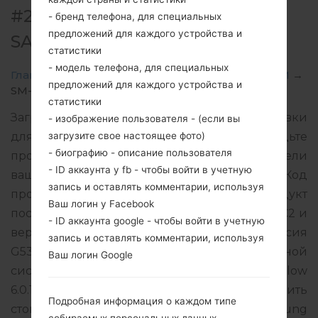
#29825 ДЛЯ SM-G532M -
- бренд телефона, для специальных
предложений для каждого устройства и
SAMSUNGGALAXY J2 PRIME
статистики
- модель телефона, для специальных
Главная
→
Galaxy J2 Prime
→
SamsungSM-G532M
→
предложений для каждого устройства и
SM-G532M_1_20180307172527_1182ulf4cl_fac.zip
статистики
Загрузите последнее обновление прошивки
- изображение пользователя - (если вы
загрузите свое настоящее фото)
для Samsung Galaxy J2 Prime, но не забудьте
- биографию - описание пользователя
проверить, соответствует ли номер модели
- ID аккаунта у fb - чтобы войти в учетную
вашего смартфона указанному SM-G532M. Код
запись и оставлять комментарии, используя
прошивки CTP для PARAGUAY. Продукт
Ваш логин у Facebook
поставляется с версией PDA G532MUMU1ARC2 и
- ID аккаунта google - чтобы войти в учетную
версия CSC G532MUWA1ARC2, MODEM версия
запись и оставлять комментарии, используя
G532MUBU1ARC1. Версия операционной
Ваш логин Google
системы данной прошивки Android Marshmallow
6.0.1. Подробная инструкция, как прошить
Подробная информация о каждом типе
стоковую прошивку на устройства Samsung
собираемых персональных данных