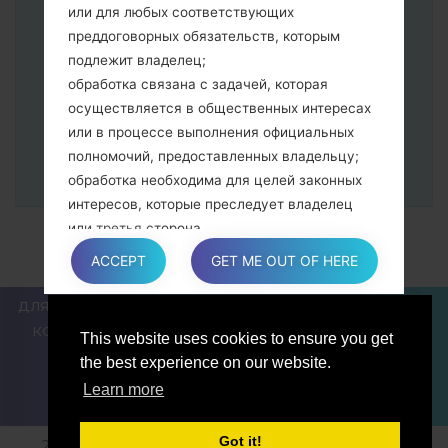
программа Odin должна определить
или для любых соответствующих
Ваш девайс и "COM port number"
преддоговорных обязательств, которым
появится на экране.
подлежит владелец;
Укажите только "F.Reset" время и "Auto-
обработка связана с задачей, которая
Reboot".
осуществляется в общественных интересах
В конце нажмите кнопку "Start". Ваше
или в процессе выполнения официальных
устройство перезагрузится и
полномочий, предоставленных владельцу;
отсоединится от ПК.
обработка необходима для целей законных
интересов, которые преследует владелец
или третья сторона.
В любом случае владелец охотно поможет
ACCEPT
GET ME OUT OF HERE
объяснить конкретную правовую основу,
которая применяется к обработке, и в
ДЛЯ БЛОГЕРОВ И ПИСАТЕЛЕЙ
НОВОСТИ
СРАВНИТЬ
частности, является ли предоставление
КОНТАКТЫ
ПОЛИТИКА КОНФИДЕНЦИАЛЬНОСТИ
This website uses cookies to ensure you get
персональных данных обязательным или
УСЛОВИЯ ОБСЛУЖИВАНИЯ
the best experience on our website.
договорным условием, или же условием,
Learn more
необходимым для заключения договора.
Got it!
2018-2026 © sfirmware.com |Все права защищены.