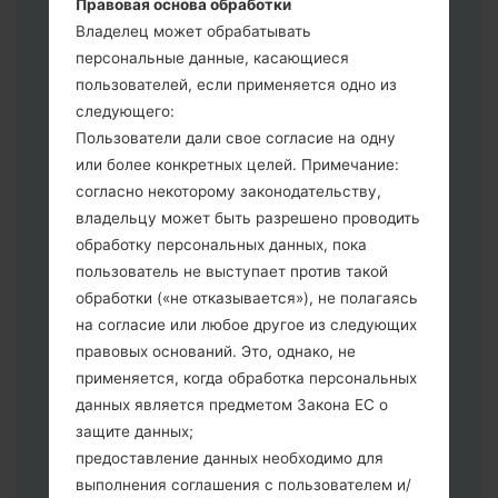
Правовая основа обработки
выберите CSC _ ***, в другом случае
Владелец может обрабатывать
выберите HOME_CSC _ *** для
персональные данные, касающиеся
сохранения Ваших данных.
пользователей, если применяется одно из
Теперь выключите устройство и
следующего:
войдите в "Download" режим. Все
Пользователи дали свое согласие на одну
методы как это сделать:
или более конкретных целей. Примечание:
Нажмите и удерживайте клавиши:
согласно некоторому законодательству,
питание, громкости и Bixbi.
владельцу может быть разрешено проводить
Нажмите и удерживайте клавиши:
обработку персональных данных, пока
регулировки громкости. Подключив
пользователь не выступает против такой
телефон к ПК используя USB кабель.
обработки («не отказывается»), не полагаясь
Нажмите и удерживайте клавиши:
на согласие или любое другое из следующих
питание, громкости и домой.
правовых оснований. Это, однако, не
Подключите USB кабель и нажмите
применяется, когда обработка персональных
клавиши: уменьшение звука и Bixbi.
данных является предметом Закона ЕС о
Нажмите и удерживайте клавиши:
защите данных;
питания и увеличения громкости
предоставление данных необходимо для
Далее подключите к компьютеру,
выполнения соглашения с пользователем и/