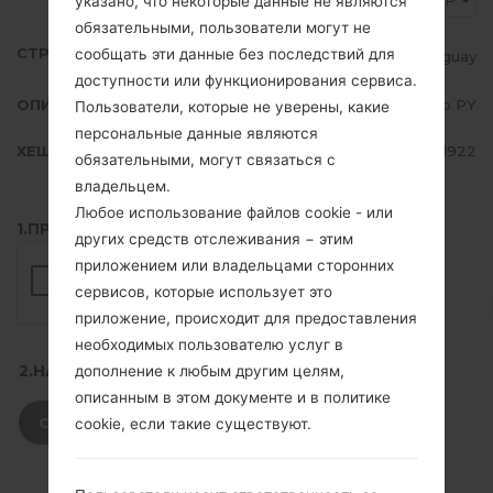
CTP
указано, что некоторые данные не являются
обязательными, пользователи могут не
СТРАНА
сообщать эти данные без последствий для
Paraguay
доступности или функционирования сервиса.
ОПИСАНИЕ
Claro PY
Пользователи, которые не уверены, какие
персональные данные являются
ХЕШ
a40249767f1730d20db2512a9efd922
обязательными, могут связаться с
владельцем.
Любое использование файлов cookie - или
1.ПРОВЕРИТЬ НАЛИЧИЕ RECAPTCHA
других средств отслеживания − этим
приложением или владельцами сторонних
сервисов, которые использует это
приложение, происходит для предоставления
необходимых пользователю услуг в
2.НАЖМИТЕ, ЧТОБЫ СКАЧАТЬ
дополнение к любым другим целям,
описанным в этом документе и в политике
СКАЧАТЬ
cookie, если такие существуют.