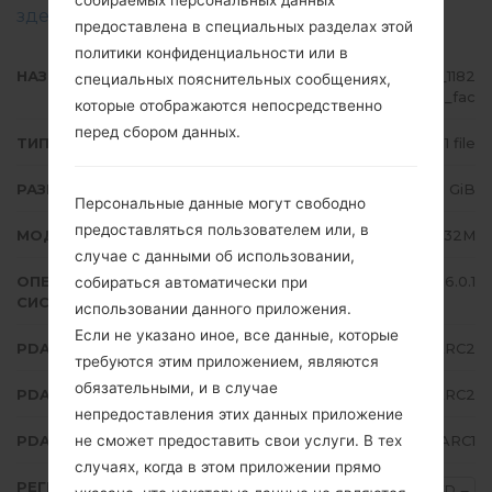
здесь
предоставлена в специальных разделах этой
политики конфиденциальности или в
НАЗВАНИЕ ФАЙЛА
SM-G532M_1_20180307172527_1182
специальных пояснительных сообщениях,
ulf4cl_fac
которые отображаются непосредственно
перед сбором данных.
ТИП ПРОШИВКИ
1 file
РАЗМЕР ФАЙЛА
1.71 GiB
Персональные данные могут свободно
предоставляться пользователем или, в
МОДЕЛЬ
Samsung SM-G532M
случае с данными об использовании,
ОПЕРАЦИОННАЯ
Android Marshmallow 6.0.1
собираться автоматически при
СИСТЕМА
использовании данного приложения.
Если не указано иное, все данные, которые
PDA/AP ВЕРСИЯ
G532MUMU1ARC2
требуются этим приложением, являются
обязательными, и в случае
PDA/AP ВЕРСИЯ
G532MUWA1ARC2
непредоставления этих данных приложение
не сможет предоставить свои услуги. В тех
PDA/AP ВЕРСИЯ
G532MUBU1ARC1
случаях, когда в этом приложении прямо
РЕГИОН