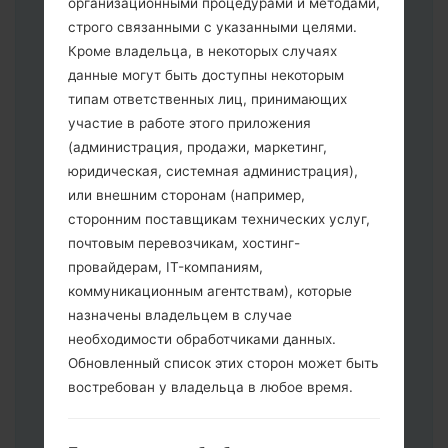
организационными процедурами и методами,
строго связанными с указанными целями.
Кроме владельца, в некоторых случаях
данные могут быть доступны некоторым
Скачайте на свой ПК:
Odin 3
.
типам ответственных лиц, принимающих
Далее загрузите и распакуйте файл
участие в работе этого приложения
прошивки.
(администрация, продажи, маркетинг,
Вам необходимо 1 (Выбрать 1 файл
юридическая, системная администрация),
прошивки здесь) или 5 (Выбрать 5
или внешним сторонам (например,
файл прошивки здесь) файлов для
сторонним поставщикам технических услуг,
прошивки:
почтовым перевозчикам, хостинг-
AP: "System & Recovery"
провайдерам, IT-компаниям,
CP: "Modem & Radio"
коммуникационным агентствам), которые
CSC _ ***: "Country & Region & Operator"
назначены владельцем в случае
HOME_CSC _ ***: "Country & Region &
необходимости обработчиками данных.
Operator"
Обновленный список этих сторон может быть
Добавьте все файлы в программу Odin
востребован у владельца в любое время.
3.
Если вы хотите прошить телефон и
сбросить к заводским настройкам