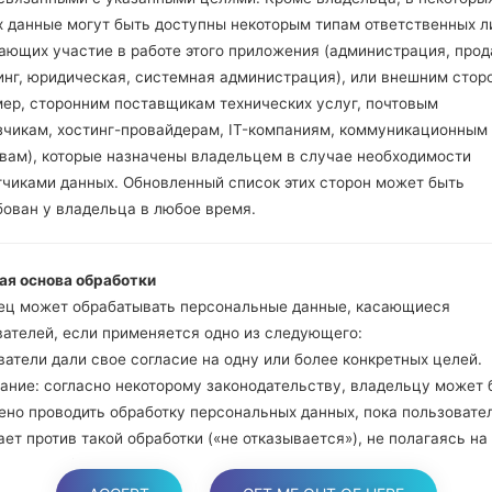
и Bixbi.
х данные могут быть доступны некоторым типам ответственных л
Нажмите и удер
ающих участие в работе этого приложения (администрация, прод
громкости. Подклю
инг, юридическая, системная администрация), или внешним стор
кабель.
мер, сторонним поставщикам технических услуг, почтовым
Нажмите и удержи
зчикам, хостинг-провайдерам, IT-компаниям, коммуникационным
и домой.
твам), которые назначены владельцем в случае необходимости
Подключите US
тчиками данных. Обновленный список этих сторон может быть
уменьшение звука и B
бован у владельца в любое время.
Нажмите и уде
увеличения громкос
ая основа обработки
Далее подключите
ец может обрабатывать персональные данные, касающиеся
должна определить
вателей, если применяется одно из следующего:
появится на экране.
атели дали свое согласие на одну или более конкретных целей.
Укажите только "F.Re
ание: согласно некоторому законодательству, владельцу может 
В конце нажмите к
ено проводить обработку персональных данных, пока пользовате
перезагрузится и от
ет против такой обработки («не отказывается»), не полагаясь на
е или любое другое из следующих правовых оснований. Это, одна
яется, когда обработка персональных данных является предмето