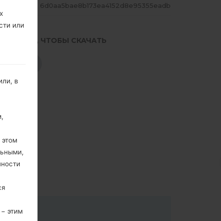
ЕШ
6d0aa5bae8b173ea4152d8e95355eadb
х
сти или
.НАЖМИТЕ, ЧТОБЫ СКАЧАТЬ
СКАЧАТЬ
ли, в
,
 этом
льными,
пности
ся
 − этим