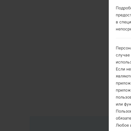
Подроб
предос
в спец
непоср
Персон
случае
исполь
Если не
являют
приложе
прилож
пользов
или фу
Пользо
обязат
Любое и