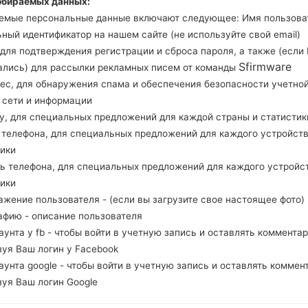
обираемых данных:
Загрузите последнее обновление прошивки 
емые персональные данные включают следующее: Имя пользова
забудьте проверить, соответствует ли номер м
ный идентификатор на нашем сайте (не используйте свой email)
G532M. Код прошивки UFU для URUGUAY. П
, для подтверждения регистрации и сброса пароля, а также (если
G532MUMU1ARC2 и версия CSC G532MUWT1A
Sfirmware
ались) для рассылки рекламных писем от команды
Версия операционной системы данной прошивки
рес, для обнаружения спама и обеспечения безопасности учетно
инструкция, как прошить стоковую прошивку н
, сети и информации
ну, для специальных предложений для каждой страны и статистик
д телефона, для специальных предложений для каждого устройств
НАЗВАНИЕ ФАЙЛА
SM-G532M_1_20180404160140_
Т
тики
yelc1qpmbk_fac
ль телефона, для специальных предложений для каждого устройс
РАЗМЕР ФАЙЛА
1.64 GiB
М
тики
ажение пользователя - (если вы загрузите свое настоящее фото)
ОПЕРАЦИОННАЯ
Android Marshmallow 6.0.1
PD
афию - описание пользователя
СИСТЕМА
каунта у fb - чтобы войти в учетную запись и оставлять комментар
зуя Ваш логин у Facebook
PDA/AP ВЕРСИЯ
G532MUWT1ARC3
PD
каунта google - чтобы войти в учетную запись и оставлять коммен
РЕГИОН
С
UFU
зуя Ваш логин Google