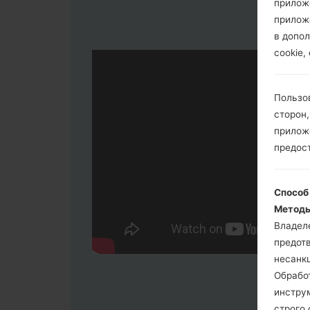
прилож
прилож
в допол
cookie,
Пользо
сторон,
приложе
предос
Способ
Методы
Владел
предот
несанк
Обрабо
инстру
строго