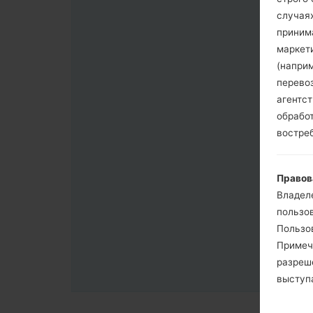
случая
приним
маркет
(напри
перево
агентс
обрабо
востре
Правов
Владел
пользо
Пользов
Примеч
разреш
выступа
согласи
примен