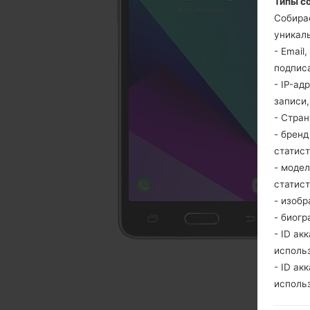
Типы с
Собира
уникаль
- Email
подпис
- IP-ад
записи
- Стра
- брен
статис
- моде
статис
- изобр
- биогр
- ID ак
исполь
- ID ак
исполь