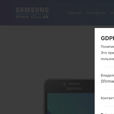
Главная
Телефоны
О
GDP
Полити
Это пр
пользо
Владел
Sfirm
Контак