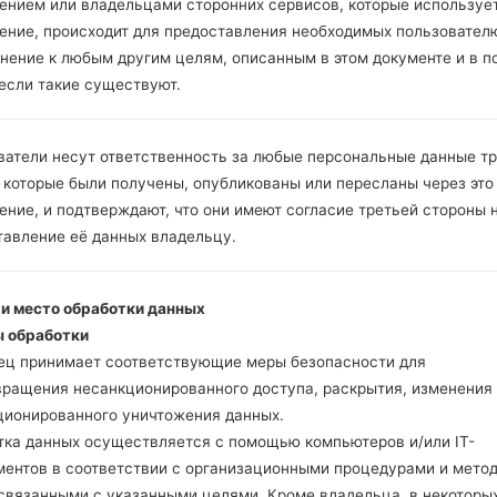
Инструкции
ением или владельцами сторонних сервисов, которые использует
ение, происходит для предоставления необходимых пользовател
нение к любым другим целям, описанным в этом документе и в п
 если такие существуют.
Скачайте на свой ПК
Далее загрузите и р
Вам необходимо 1 (
ватели несут ответственность за любые персональные данные т
5 (Выбрать 5 фа
 которые были получены, опубликованы или пересланы через это
прошивки:
ние, и подтверждают, что они имеют согласие третьей стороны 
AP: "System & Recov
тавление её данных владельцу.
CP: "Modem & Radio
CSC _ ***: "Country 
HOME_CSC _ ***: "C
 и место обработки данных
Добавьте все файлы 
 обработки
Если вы хотите прош
ец принимает соответствующие меры безопасности для
настройкам выберите
вращения несанкционированного доступа, раскрытия, изменения
HOME_CSC _ *** для 
ционированного уничтожения данных.
Теперь выключите у
тка данных осуществляется с помощью компьютеров и/или IT-
режим. Все методы ка
ментов в соответствии с организационными процедурами и мето
Нажмите и удержи
 связанными с указанными целями. Кроме владельца, в некоторы