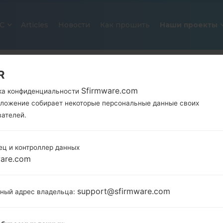
С
Articles
Новости
Как прошить
Наши проекты
R
Sfirmware.com
ка конфиденциальности
иложение собирает некоторые персональные данные своих
вателей.
ец и контроллер данных
ОФИЦИАЛЬНАЯ ПРОШИВКА #118
ware.com
SAMSUNGGALAXY J2 PRIME
support@sfirmware.com
тный адрес владельца:
Главная
→
Galaxy J2 Prime
→
SamsungSM-G532M
G532M_1_20180404160140_yelc1qpmbk_fac.zip