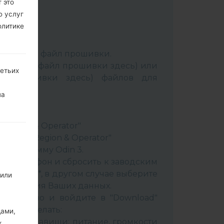
 это
ю услуг
олитике
:
Odin 3
.
аспакуйте файл прошивки.
Выбрать 1 файл прошивки здесь) или
ретьих
йл прошивки здесь) файлов для
на
ery"
"
& Region & Operator"
ountry & Region & Operator"
в программу Odin 3.
ить телефон и сбросить к заводским
 CSC _ ***, в другом случае выберите
 или
сохранения Ваших данных.
стройство и войдите в "Download"
к это сделать:
дами,
вайте клавиши: питание, громкости
х