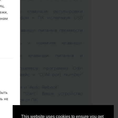
иц,
живайте клавиши: регулировки
ажи,
чив телефон к ПК используя USB
онам
вайте клавиши: питание, громкости
B кабель и нажмите клавиши:
ixbi.
рживайте клавиши: питания и
ти
 к компьютеру, программа Odin
 Ваш девайс и "COM port number"
set" время и "Auto-Reboot".
быть
нопку "Start". Ваше устройство
ль не
соединится от ПК.
ко, не
This website uses cookies to ensure you get
м