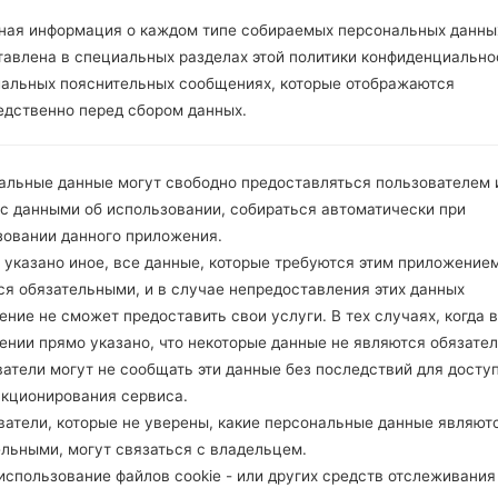
ОПИСАНИЕ
Movistar
Х
ная информация о каждом типе собираемых персональных данны
тавлена в специальных разделах этой политики конфиденциально
иальных пояснительных сообщениях, которые отображаются
1.ПРОВЕРИТЬ НАЛИЧИЕ RECAPTCHA
2
едственно перед сбором данных.
альные данные могут свободно предоставляться пользователем и
 с данными об использовании, собираться автоматически при
зовании данного приложения.
 указано иное, все данные, которые требуются этим приложением
ся обязательными, и в случае непредоставления этих данных
ние не сможет предоставить свои услуги. В тех случаях, когда в
ении прямо указано, что некоторые данные не являются обязате
атели могут не сообщать эти данные без последствий для досту
нкционирования сервиса.
ватели, которые не уверены, какие персональные данные являют
ельными, могут связаться с владельцем.
спользование файлов cookie - или других средств отслеживания