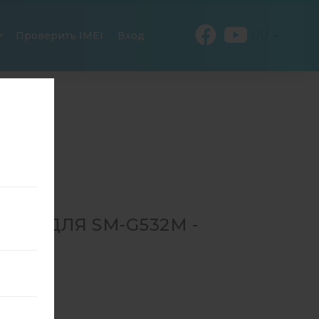
RU
Проверить IMEI
Вход
27 ДЛЯ SM-G532M -
→
SM-