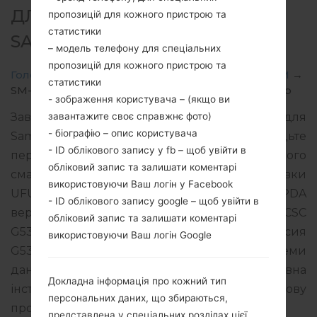
ДЛЯ SM-G532M -
пропозицій для кожного пристрою та
статистики
SAMSUNGGALAXY J2 PRIME
– модель телефону для спеціальних
пропозицій для кожного пристрою та
Головна
→
Galaxy J2 Prime
→
SamsungSM-G532M
→
статистики
SM-G532M_1_20180404160140_yelc1qpmbk_fac.zip
- зображення користувача – (якщо ви
завантажите своє справжнє фото)
Завантажте останнє оновлення прошивки для
- біографію – опис користувача
Samsung Galaxy J2 Prime, але не забудьте
- ID облікового запису у fb – щоб увійти в
перевірити, чи відповідає номер моделі вашого
обліковий запис та залишати коментарі
смартфона вказаному SM-G532M. Код прошивки
використовуючи Ваш логін у Facebook
UFU для URUGUAY. Продукт поставляється з PDA
- ID облікового запису google – щоб увійти в
версією G532MUMU1ARC2 версія CSC
обліковий запис та залишати коментарі
G532MUWT1ARC3, MODEM версия
використовуючи Ваш логін Google
G532MUBU1ARC1. Версія операційної системи
даної прошивки Android Marshmallow 6.0.1. Повна
Докладна інформація про кожний тип
інструкція про те, як прошивати стокову
персональних даних, що збираються,
прошивку на пристроях Samsung
тут
представлена у спеціальних розділах цієї