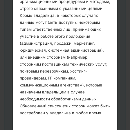
организационными процедурами и методами,
строго связанными с указанными целями.
Кроме владельца, в некоторых случаях
данные могут быть доступны некоторым
типам ответственных лиц, принимающих
участие в работе этого приложения
Скачайте на свой ПК:
Odin 3
.
(администрация, продажи, маркетинг,
Далее загрузите и распакуйте файл
юридическая, системная администрация),
прошивки.
или внешним сторонам (например,
Вам необходимо 1 (Выбрать 1 файл
сторонним поставщикам технических услуг,
прошивки здесь) или 5 (Выбрать 5
почтовым перевозчикам, хостинг-
файл прошивки здесь) файлов для
провайдерам, IT-компаниям,
прошивки:
коммуникационным агентствам), которые
AP: "System & Recovery"
назначены владельцем в случае
CP: "Modem & Radio"
необходимости обработчиками данных.
CSC _ ***: "Country & Region & Operator"
Обновленный список этих сторон может быть
HOME_CSC _ ***: "Country & Region &
востребован у владельца в любое время.
Operator"
Добавьте все файлы в программу Odin
3.