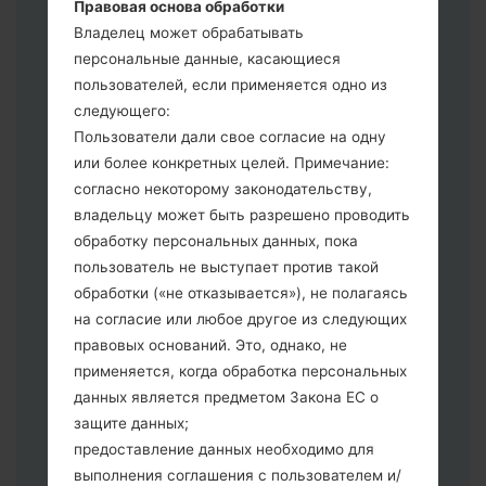
Правовая основа обработки
Если вы хотите прошить телефон и
Владелец может обрабатывать
сбросить к заводским настройкам
персональные данные, касающиеся
выберите CSC _ ***, в другом случае
пользователей, если применяется одно из
выберите HOME_CSC _ *** для
следующего:
сохранения Ваших данных.
Пользователи дали свое согласие на одну
Теперь выключите устройство и
или более конкретных целей. Примечание:
войдите в "Download" режим. Все
согласно некоторому законодательству,
методы как это сделать:
владельцу может быть разрешено проводить
Нажмите и удерживайте клавиши:
обработку персональных данных, пока
питание, громкости и Bixbi.
пользователь не выступает против такой
Нажмите и удерживайте клавиши:
обработки («не отказывается»), не полагаясь
регулировки громкости. Подключив
на согласие или любое другое из следующих
телефон к ПК используя USB кабель.
правовых оснований. Это, однако, не
Нажмите и удерживайте клавиши:
применяется, когда обработка персональных
питание, громкости и домой.
данных является предметом Закона ЕС о
Подключите USB кабель и нажмите
защите данных;
клавиши: уменьшение звука и Bixbi.
предоставление данных необходимо для
Нажмите и удерживайте клавиши:
выполнения соглашения с пользователем и/