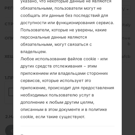
указано, что некоторые данные не являются
РЕГИОН
обязательными, пользователи могут не
ITV
сообщать эти данные без последствий для
доступности или функционирования сервиса.
СТРАНА
Italy
Пользователи, которые не уверены, какие
персональные данные являются
ОПИСАНИЕ
TIM, Vodafone, WIND, H3G, Fastwe
b
обязательными, могут связаться с
владельцем.
ХЕШ
e0ffb79a52d75946bcc2212a06a1afcb
Любое использование файлов cookie - или
других средств отслеживания − этим
приложением или владельцами сторонних
1.ПРОВЕРИТЬ НАЛИЧИЕ RECAPTCHA
сервисов, которые использует это
приложение, происходит для предоставления
необходимых пользователю услуг в
дополнение к любым другим целям,
описанным в этом документе и в политике
2.НАЖМИТЕ, ЧТОБЫ СКАЧАТЬ
cookie, если такие существуют.
СКАЧАТЬ