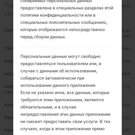
собираемых персональных данных
Подробная инструкция, как прошить стоковую
предоставлена в специальных разделах этой
прошивку на устройства Samsung
здесь
политики конфиденциальности или в
специальных пояснительных сообщениях,
которые отображаются непосредственно
НАЗВАНИЕ ФАЙЛА
SM-N986B_3_20220526143431_gx
697iqc4c_fac
перед сбором данных.
ТИП ПРОШИВКИ
4 files
Персональные данные могут свободно
РАЗМЕР ФАЙЛА
7.6 GiB
предоставляться пользователем или, в
случае с данными об использовании,
МОДЕЛЬ
Samsung SM-N986B
собираться автоматически при
использовании данного приложения.
ОПЕРАЦИОННАЯ
Android S 12
СИСТЕМА
Если не указано иное, все данные, которые
требуются этим приложением, являются
PDA/AP ВЕРСИЯ
N986BXXS4FVEA
обязательными, и в случае
непредоставления этих данных приложение
PDA/AP ВЕРСИЯ
N986BOXM4FVE7
не сможет предоставить свои услуги. В тех
случаях, когда в этом приложении прямо
PDA/AP ВЕРСИЯ
N986BXXU4FVE7