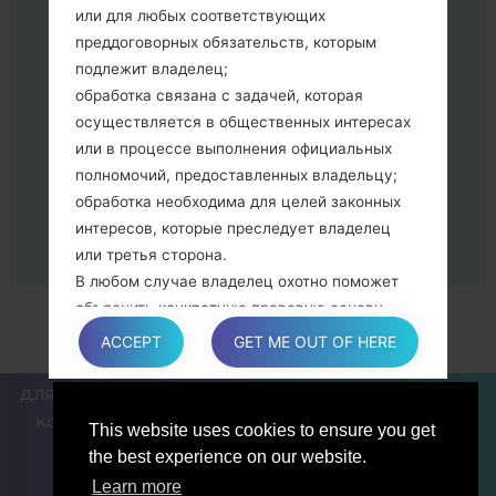
питания и увеличения громкости
или для любых соответствующих
Далее подключите к компьютеру,
преддоговорных обязательств, которым
программа Odin должна определить
подлежит владелец;
Ваш девайс и "COM port number"
обработка связана с задачей, которая
появится на экране.
осуществляется в общественных интересах
Укажите только "F.Reset" время и "Auto-
или в процессе выполнения официальных
Reboot".
полномочий, предоставленных владельцу;
В конце нажмите кнопку "Start". Ваше
обработка необходима для целей законных
устройство перезагрузится и
интересов, которые преследует владелец
отсоединится от ПК.
или третья сторона.
В любом случае владелец охотно поможет
объяснить конкретную правовую основу,
которая применяется к обработке, и в
ACCEPT
GET ME OUT OF HERE
частности, является ли предоставление
персональных данных обязательным или
ДЛЯ БЛОГЕРОВ И ПИСАТЕЛЕЙ
НОВОСТИ
СРАВНИТЬ
договорным условием, или же условием,
КОНТАКТЫ
ПОЛИТИКА КОНФИДЕНЦИАЛЬНОСТИ
This website uses cookies to ensure you get
необходимым для заключения договора.
УСЛОВИЯ ОБСЛУЖИВАНИЯ
the best experience on our website.
Learn more