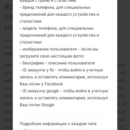
каждой страны и статистики
#313814 ДЛЯ SM-N986B -
- бренд телефона, для специальных
предложений для каждого устройства и
SAMSUNGGALAXY NOTE 20
статистики
ULTRA 5G
- модель телефона, для специальных
предложений для каждого устройства и
Главная
→
Galaxy Note 20 Ultra 5G
→
SamsungSM-
статистики
N986B
→
SM-
- изображение пользователя - (если вы
N986B_3_20220526143431_gx697iqc4c_fac.zip
загрузите свое настоящее фото)
- биографию - описание пользователя
Загрузите последнее обновление прошивки
- ID аккаунта у fb - чтобы войти в учетную
для Samsung Galaxy Note 20 Ultra 5G, но не
запись и оставлять комментарии, используя
забудьте проверить, соответствует ли номер
Ваш логин у Facebook
модели вашего смартфона указанному SM-
- ID аккаунта google - чтобы войти в учетную
N986B. Код прошивки ITV для ITALY. Продукт
запись и оставлять комментарии, используя
поставляется с версией PDA N986BXXS4FVEA и
Ваш логин Google
версия CSC N986BOXM4FVE7, MODEM версия
N986BXXU4FVE7. Версия операционной
Подробная информация о каждом типе
системы данной прошивки Android S 12.