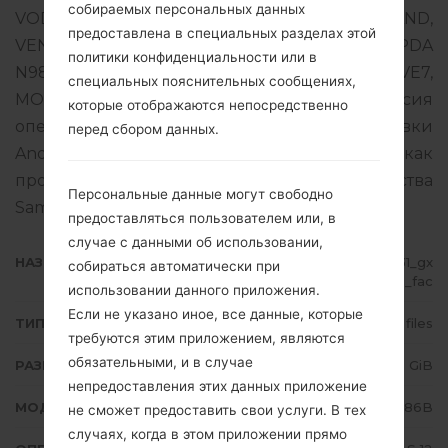
собираемых персональных данных
VODAFONE ICELAND, SIMINN, TELE REENLAND,
предоставлена в специальных разделах этой
VENTELO). Продукт поставляется с версией PDA
политики конфиденциальности или в
N986BXXS4FVEA и версия CSC N986BOXM4FVE7,
специальных пояснительных сообщениях,
MODEM версия N986BXXU4FVE7. Версия
которые отображаются непосредственно
операционной системы данной прошивки
перед сбором данных.
Android S 12. Подробная инструкция, как
прошить стоковую прошивку на устройства
Персональные данные могут свободно
Samsung
здесь
предоставляться пользователем или, в
случае с данными об использовании,
НАЗВАНИЕ ФАЙЛА
SM-N986B_3_20220526143431_gx
собираться автоматически при
697iqc4c_fac
использовании данного приложения.
Если не указано иное, все данные, которые
ТИП ПРОШИВКИ
4 files
требуются этим приложением, являются
обязательными, и в случае
РАЗМЕР ФАЙЛА
7.6 GiB
непредоставления этих данных приложение
МОДЕЛЬ
Samsung SM-N986B
не сможет предоставить свои услуги. В тех
случаях, когда в этом приложении прямо