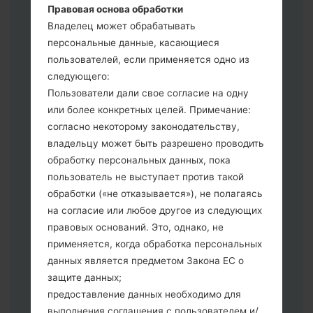
Правовая основа обработки
CP: "Modem & Radio"
Владелец может обрабатывать
CSC _ ***: "Country & Region & Operator"
персональные данные, касающиеся
HOME_CSC _ ***: "Country & Region &
пользователей, если применяется одно из
Operator"
следующего:
Добавьте все файлы в программу Odin
Пользователи дали свое согласие на одну
3.
или более конкретных целей. Примечание:
Если вы хотите прошить телефон и
согласно некоторому законодательству,
сбросить к заводским настройкам
владельцу может быть разрешено проводить
выберите CSC _ ***, в другом случае
обработку персональных данных, пока
выберите HOME_CSC _ *** для
пользователь не выступает против такой
сохранения Ваших данных.
обработки («не отказывается»), не полагаясь
Теперь выключите устройство и
на согласие или любое другое из следующих
войдите в "Download" режим. Все
правовых оснований. Это, однако, не
методы как это сделать:
применяется, когда обработка персональных
Нажмите и удерживайте клавиши:
данных является предметом Закона ЕС о
питание, громкости и Bixbi.
защите данных;
Нажмите и удерживайте клавиши:
предоставление данных необходимо для
регулировки громкости. Подключив
выполнения соглашения с пользователем и/