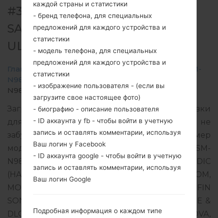
каждой страны и статистики
#313819 ДЛЯ SM-N986B -
- бренд телефона, для специальных
SAMSUNGGALAXY NOTE 20
предложений для каждого устройства и
статистики
ULTRA 5G
- модель телефона, для специальных
предложений для каждого устройства и
Главная
→
Galaxy Note 20 Ultra 5G
→
SamsungSM-
статистики
N986B
→
SM-
- изображение пользователя - (если вы
N986B_3_20220526143431_gx697iqc4c_fac.zip
загрузите свое настоящее фото)
Загрузите последнее обновление прошивки
- биографию - описание пользователя
- ID аккаунта у fb - чтобы войти в учетную
для Samsung Galaxy Note 20 Ultra 5G, но не
запись и оставлять комментарии, используя
забудьте проверить, соответствует ли номер
Ваш логин у Facebook
модели вашего смартфона указанному SM-
- ID аккаунта google - чтобы войти в учетную
N986B. Код прошивки NEE для NORDIC
запись и оставлять комментарии, используя
(HALEBOP, AINA, SPRING, TELENOR, NETCOM,
Ваш логин Google
MOBILE NORWAY, TELE2 NO, DNA, ELISA, FIN
SONERA, SAUNALAHTI, TELIA, DK TDC, CALL ME &
Подробная информация о каждом типе
DLG, TELENOR, TELMORE, TELE2COMVIQ, 3, NOVA,