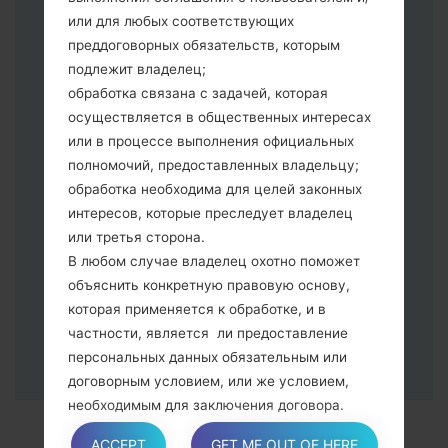
телефон к ПК используя USB кабель.
или для любых соответствующих
Нажмите и удерживайте клавиши:
преддоговорных обязательств, которым
питание, громкости и домой.
подлежит владелец;
Подключите USB кабель и нажмите
обработка связана с задачей, которая
клавиши: уменьшение звука и Bixbi.
осуществляется в общественных интересах
Нажмите и удерживайте клавиши:
или в процессе выполнения официальных
питания и увеличения громкости
полномочий, предоставленных владельцу;
Далее подключите к компьютеру,
обработка необходима для целей законных
программа Odin должна определить
интересов, которые преследует владелец
Ваш девайс и "COM port number"
или третья сторона.
появится на экране.
В любом случае владелец охотно поможет
Укажите только "F.Reset" время и "Auto-
объяснить конкретную правовую основу,
Reboot".
которая применяется к обработке, и в
В конце нажмите кнопку "Start". Ваше
частности, является ли предоставление
устройство перезагрузится и
персональных данных обязательным или
отсоединится от ПК.
договорным условием, или же условием,
необходимым для заключения договора.
ACCEPT
GET ME OUT OF HERE