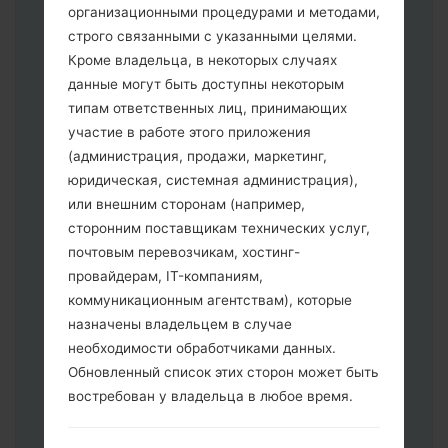
организационными процедурами и методами,
строго связанными с указанными целями.
Кроме владельца, в некоторых случаях
данные могут быть доступны некоторым
типам ответственных лиц, принимающих
участие в работе этого приложения
(администрация, продажи, маркетинг,
юридическая, системная администрация),
или внешним сторонам (например,
сторонним поставщикам технических услуг,
почтовым перевозчикам, хостинг-
Скачайте на свой ПК:
Odin 3
.
провайдерам, IT-компаниям,
Далее загрузите и распакуйте файл
коммуникационным агентствам), которые
прошивки.
назначены владельцем в случае
Вам необходимо 1 (Выбрать 1 файл
необходимости обработчиками данных.
прошивки здесь) или 5 (Выбрать 5
Обновленный список этих сторон может быть
файл прошивки здесь) файлов для
востребован у владельца в любое время.
прошивки:
AP: "System & Recovery"