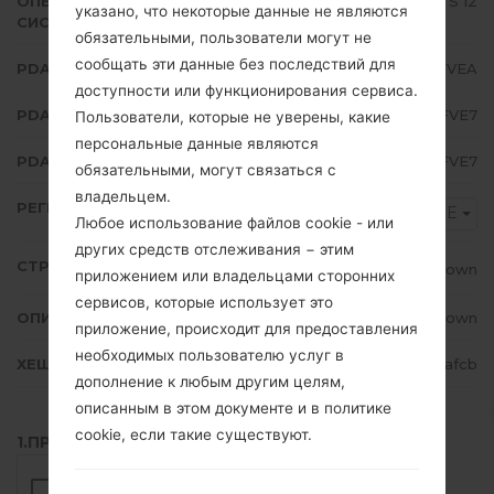
ОПЕРАЦИОННАЯ
Android S 12
указано, что некоторые данные не являются
СИСТЕМА
обязательными, пользователи могут не
сообщать эти данные без последствий для
PDA/AP ВЕРСИЯ
N986BXXS4FVEA
доступности или функционирования сервиса.
PDA/AP ВЕРСИЯ
N986BOXM4FVE7
Пользователи, которые не уверены, какие
персональные данные являются
PDA/AP ВЕРСИЯ
N986BXXU4FVE7
обязательными, могут связаться с
владельцем.
РЕГИОН
NEE
Любое использование файлов cookie - или
других средств отслеживания − этим
СТРАНА
Unknown
приложением или владельцами сторонних
сервисов, которые использует это
ОПИСАНИЕ
Unknown
приложение, происходит для предоставления
необходимых пользователю услуг в
ХЕШ
e0ffb79a52d75946bcc2212a06a1afcb
дополнение к любым другим целям,
описанным в этом документе и в политике
cookie, если такие существуют.
1.ПРОВЕРИТЬ НАЛИЧИЕ RECAPTCHA