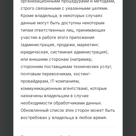
организационными процедурами и методами,
строго связанными с указанными целями.
Кроме владельца, в некоторых случаях
данные могут быть доступны некоторым
Скачайте на свой ПК:
Odin 3
.
типам ответственных лиц, принимающих
Далее загрузите и распакуйте файл
участие в работе этого приложения
прошивки.
(администрация, продажи, маркетинг,
Вам необходимо 1 (Выбрать 1 файл
юридическая, системная администрация),
прошивки здесь) или 5 (Выбрать 5
или внешним сторонам (например,
файл прошивки здесь) файлов для
сторонним поставщикам технических услуг,
прошивки:
почтовым перевозчикам, хостинг-
AP: "System & Recovery"
провайдерам, IT-компаниям,
CP: "Modem & Radio"
коммуникационным агентствам), которые
CSC _ ***: "Country & Region & Operator"
назначены владельцем в случае
HOME_CSC _ ***: "Country & Region &
необходимости обработчиками данных.
Operator"
Обновленный список этих сторон может быть
Добавьте все файлы в программу Odin
востребован у владельца в любое время.
3.
Если вы хотите прошить телефон и
сбросить к заводским настройкам