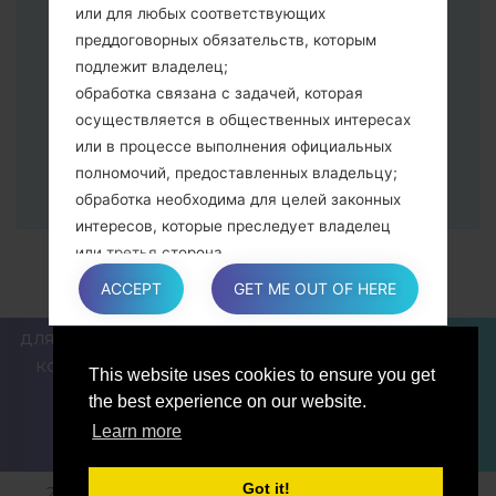
программа Odin должна определить
или для любых соответствующих
Ваш девайс и "COM port number"
преддоговорных обязательств, которым
появится на экране.
подлежит владелец;
Укажите только "F.Reset" время и "Auto-
обработка связана с задачей, которая
Reboot".
осуществляется в общественных интересах
В конце нажмите кнопку "Start". Ваше
или в процессе выполнения официальных
устройство перезагрузится и
полномочий, предоставленных владельцу;
отсоединится от ПК.
обработка необходима для целей законных
интересов, которые преследует владелец
или третья сторона.
В любом случае владелец охотно поможет
ACCEPT
GET ME OUT OF HERE
объяснить конкретную правовую основу,
которая применяется к обработке, и в
ДЛЯ БЛОГЕРОВ И ПИСАТЕЛЕЙ
НОВОСТИ
СРАВНИТЬ
частности, является ли предоставление
КОНТАКТЫ
ПОЛИТИКА КОНФИДЕНЦИАЛЬНОСТИ
This website uses cookies to ensure you get
персональных данных обязательным или
УСЛОВИЯ ОБСЛУЖИВАНИЯ
the best experience on our website.
договорным условием, или же условием,
Learn more
необходимым для заключения договора.
Got it!
2018-2026 © sfirmware.com |Все права защищены.