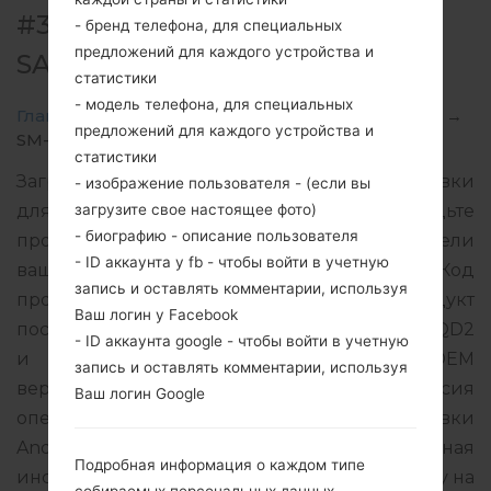
#35330 ДЛЯ SM-J710MN -
- бренд телефона, для специальных
предложений для каждого устройства и
SAMSUNGGALAXY J7 2016
статистики
- модель телефона, для специальных
Главная
→
Galaxy J7 2016
→
SamsungSM-J710MN
→
предложений для каждого устройства и
SM-J710MN_1_20170511140839_6zyulgbyt2_fac.zip
статистики
Загрузите последнее обновление прошивки
- изображение пользователя - (если вы
загрузите свое настоящее фото)
для Samsung Galaxy J7 2016, но не забудьте
- биографию - описание пользователя
проверить, соответствует ли номер модели
- ID аккаунта у fb - чтобы войти в учетную
вашего смартфона указанному SM-J710MN. Код
запись и оставлять комментарии, используя
прошивки PGU для GUATEMALA. Продукт
Ваш логин у Facebook
поставляется с версией PDA J710MNUBU3AQD2
- ID аккаунта google - чтобы войти в учетную
и версия CSC J710MNUWA3AQD2, MODEM
запись и оставлять комментарии, используя
версия J710MNUBU3AQD2. Версия
Ваш логин Google
операционной системы данной прошивки
Android Marshmallow 6.0.1. Подробная
Подробная информация о каждом типе
инструкция, как прошить стоковую прошивку на
собираемых персональных данных