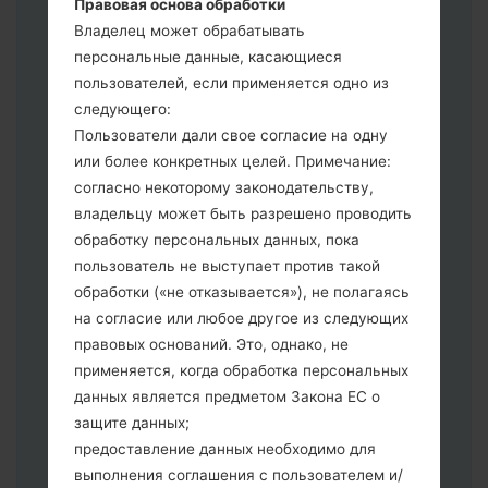
Правовая основа обработки
выберите CSC _ ***, в другом случае
Владелец может обрабатывать
выберите HOME_CSC _ *** для
персональные данные, касающиеся
сохранения Ваших данных.
пользователей, если применяется одно из
Теперь выключите устройство и
следующего:
войдите в "Download" режим. Все
Пользователи дали свое согласие на одну
методы как это сделать:
или более конкретных целей. Примечание:
Нажмите и удерживайте клавиши:
согласно некоторому законодательству,
питание, громкости и Bixbi.
владельцу может быть разрешено проводить
Нажмите и удерживайте клавиши:
обработку персональных данных, пока
регулировки громкости. Подключив
пользователь не выступает против такой
телефон к ПК используя USB кабель.
обработки («не отказывается»), не полагаясь
Нажмите и удерживайте клавиши:
на согласие или любое другое из следующих
питание, громкости и домой.
правовых оснований. Это, однако, не
Подключите USB кабель и нажмите
применяется, когда обработка персональных
клавиши: уменьшение звука и Bixbi.
данных является предметом Закона ЕС о
Нажмите и удерживайте клавиши:
защите данных;
питания и увеличения громкости
предоставление данных необходимо для
Далее подключите к компьютеру,
выполнения соглашения с пользователем и/