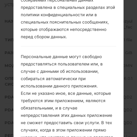
устройства Samsung
здесь
предоставлена в специальных разделах этой
политики конфиденциальности или в
НАЗВАНИЕ ФАЙЛА
SM-J710MN_1_20170511140839_6zyul
специальных пояснительных сообщениях,
gbyt2_fac
которые отображаются непосредственно
перед сбором данных.
ТИП ПРОШИВКИ
1 file
РАЗМЕР ФАЙЛА
1.71 GiB
Персональные данные могут свободно
предоставляться пользователем или, в
МОДЕЛЬ
Samsung SM-J710MN
случае с данными об использовании,
ОПЕРАЦИОННАЯ
Android Marshmallow 6.0.1
собираться автоматически при
СИСТЕМА
использовании данного приложения.
Если не указано иное, все данные, которые
PDA/AP ВЕРСИЯ
J710MNUBU3AQD2
требуются этим приложением, являются
обязательными, и в случае
PDA/AP ВЕРСИЯ
J710MNUWA3AQD2
непредоставления этих данных приложение
не сможет предоставить свои услуги. В тех
PDA/AP ВЕРСИЯ
J710MNUBU3AQD2
случаях, когда в этом приложении прямо
РЕГИОН