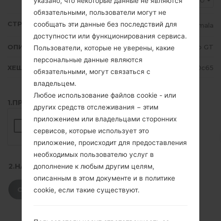
PGU
указано, что некоторые данные не являются
обязательными, пользователи могут не
СТРАНА
сообщать эти данные без последствий для
Guatemala
доступности или функционирования сервиса.
ОПИСАНИЕ
Claro GT
Пользователи, которые не уверены, какие
персональные данные являются
ХЕШ
6cb15297a5d9d7a9c04801cf08cd0c65
обязательными, могут связаться с
владельцем.
Любое использование файлов cookie - или
1.ПРОВЕРИТЬ НАЛИЧИЕ RECAPTCHA
других средств отслеживания − этим
приложением или владельцами сторонних
сервисов, которые использует это
приложение, происходит для предоставления
необходимых пользователю услуг в
2.НАЖМИТЕ, ЧТОБЫ СКАЧАТЬ
дополнение к любым другим целям,
описанным в этом документе и в политике
СКАЧАТЬ
cookie, если такие существуют.