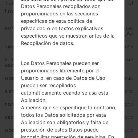
Tutorial completo sobre cómo actualizar el
Datos Personales recopilados son
firmware oficial en dispositivos Samsung
aquí
proporcionados en las secciones
específicas de esta política de
privacidad o en textos explicativos
NOMBRE DE ARCHIVO
SM-J710MN_1_20170511140839_6zyul
gbyt2_fac
específicos que se muestran antes de la
Recopilación de datos.
TIPO DE FIRMWARE
1 file
EL TAMAÑO DEL
1.71 GiB
Los Datos Personales pueden ser
ARCHIVO
proporcionados libremente por el
Usuario o, en caso de Datos de Uso,
MODELO
Samsung SM-J710MN
pueden ser recopilados
SISTEMA OPERATIVO
Android Marshmallow 6.0.1
automáticamente cuando se usa esta
Aplicación.
PDA/AP VERSIÓN
J710MNUBU3AQD2
A menos que se especifique lo contrario,
todos los Datos solicitados por esta
CSC VERSIÓN
J710MNUWA3AQD2
Aplicación son obligatorios y falta de
prestación de estos Datos puede
MODEM/CP VERSIÓN
J710MNUBU3AQD2
imposibilitar prestación de servicios. En