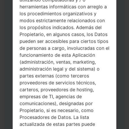
herramientas informáticas con arreglo a
los procedimientos organizativos y
modos estrictamente relacionados con
los propósitos indicados. Además del
Descargue a su PC: la última versión de
Propietario, en algunos casos, los Datos
Odin 3
.
pueden ser accesibles para ciertos tipos
A continuación, extraiga el archivo de
de personas a cargo, involucradas con el
firmware.
funcionamiento de esta Aplicación
Debe obtener 1 (si es archivo 1, elíjalo aquí)
(administración, ventas, marketing,
o 5 (si es archivo 5, selecciónelo aquí):
administración legal y del sistema) o
AP: "Sistema y Recuperación"
partes externas (como terceros
CP: "Módem y Radio"
proveedores de servicios técnicos,
CSC _ ***: "País y región y operador"
carteros, proveedores de hosting,
HOME_CSC _ ***: "País y regióny
empresas de TI, agencias de
operador"
comunicaciones), designadas por
Agregue todos los archivos a Odin 3.
Propietario, si es necesario, como
Si desea hacer clean flash, use CSC _ *** o
Procesadores de Datos. La lista
use HOME_CSC _ *** para mantener sus
actualizada de estas partes puede
datos y aplicaciones.