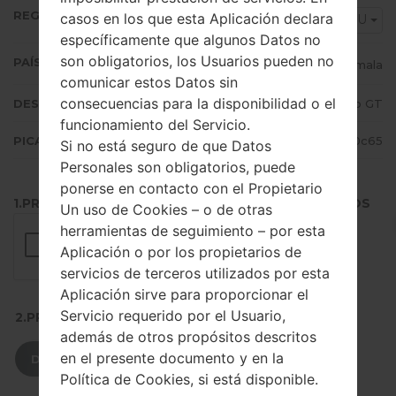
REGIÓN
casos en los que esta Aplicación declara
PGU
específicamente que algunos Datos no
son obligatorios, los Usuarios pueden no
PAÍS (UN/EL PAÍS)
Guatemala
comunicar estos Datos sin
consecuencias para la disponibilidad o el
DESCRIPCIÓN
Claro GT
funcionamiento del Servicio.
PICADILLO
6cb15297a5d9d7a9c04801cf08cd0c65
Si no está seguro de que Datos
Personales son obligatorios, puede
ponerse en contacto con el Propietario
1.PRESIONE EL BOTÓN PARA CARGAR LOS ARCHIVOS
Un uso de Cookies – o de otras
herramientas de seguimiento – por esta
Aplicación o por los propietarios de
servicios de terceros utilizados por esta
Aplicación sirve para proporcionar el
Servicio requerido por el Usuario,
2.PRESIONE PARA DESCARGAR
además de otros propósitos descritos
en el presente documento y en la
DESCARGAR
Política de Cookies, si está disponible.