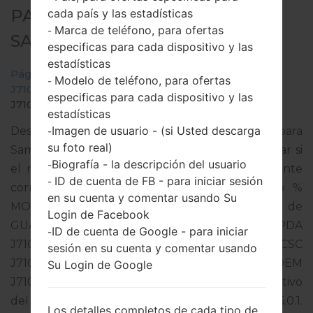
PARA SM-J710MN -
cada país y las estadísticas
Marca de teléfono, para ofertas
-
SAMSUNGGALAXY J7 2016
especificas para cada dispositivo y las
estadísticas
Página principal
→
Galaxy J7 2016
→
SamsungSM-
Modelo de teléfono, para ofertas
-
J710MN
→
SM-
especificas para cada dispositivo y las
J710MN_1_20170511140839_6zyulgbyt2_fac.zip
estadísticas
Imagen de usuario - (si Usted descarga
Descargue la última actualización de firmware para
-
su foto real)
Samsung Galaxy J7 2016, pero no olvide verificar si
Biografía - la descripción del usuario
-
el número de modelo de su teléfono inteligente
ID de cuenta de FB - para iniciar sesión
-
corresponde al número de modelo indicado %
en su cuenta y comentar usando Su
MODEL%. El código del firmware es PGU de
Login de Facebook
GUATEMALA. El producto viene con la versión PDA
ID de cuenta de Google - para iniciar
-
J710MNUBU3AQD2 y la versión CSC
sesión en su cuenta y comentar usando
J710MNUWA3AQD2,Versión de MODEM
Su Login de Google
J710MNUBU3AQD2. La versión del sistema operativo
del firmware dado es Android Marshmallow 6.0.1.
Los detalles completos de cada tipo de