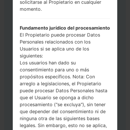
solicitarse al Propietario en cualquier
Ahora apague su teléfono y entre al Modo
momento.
de Descarga. Cómo hacer todos los
métodos:
Presione y mantenga presionados la
Fundamento jurídico del procesamiento
tecla de Encendido, el botón de Subir
El Propietario puede procesar Datos
volumen y la tecla de Bixby.
Personales relacionados con los
Presione y mantenga presionadas las
Usuarios si se aplica uno de los
teclas de Subir y de Bajar volumen y
siguientes:
luego conecte un cable USB.
Los usuarios han dado su
Presione y mantenga presionados la
consentimiento para uno o más
tecla de Encendido, el botón de Bajar
propósitos específicos. Nota: Con
volumen y la tecla de Inicio.
arreglo a legislaciones, el Propietario
Conecte un cable USB, luego
puede procesar Datos Personales hasta
mantenga presionados el botón de Bixby
que el Usuario se oponga a dicho
y la tecla de Bajar volumen.
procesamiento ("se excluya"), sin tener
Presione y mantenga presionados la
que depender del consentimiento ni de
tecla de Encendido y el botón de Subir
ninguna otra de las siguientes bases
volumen.
legales. Sin embargo, esto no se aplica,
Luego, conecte su dispositivo a PC, Odin