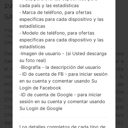
PARA SM-J710MN -
cada país y las estadísticas
Marca de teléfono, para ofertas
-
SAMSUNGGALAXY J7 2016
especificas para cada dispositivo y las
estadísticas
Página principal
→
Galaxy J7 2016
→
SamsungSM-
Modelo de teléfono, para ofertas
-
J710MN
→
SM-
especificas para cada dispositivo y las
J710MN_1_20170714170126_yankuon840.zip
estadísticas
Imagen de usuario - (si Usted descarga
Descargue la última actualización de firmware para
-
su foto real)
Samsung Galaxy J7 2016, pero no olvide verificar si
Biografía - la descripción del usuario
-
el número de modelo de su teléfono inteligente
ID de cuenta de FB - para iniciar sesión
-
corresponde al número de modelo indicado %
en su cuenta y comentar usando Su
MODEL%. El código del firmware es ANC de
Login de Facebook
URUGUAY. El producto viene con la versión PDA
ID de cuenta de Google - para iniciar
-
J710MNUBU3AQD2 y la versión CSC
sesión en su cuenta y comentar usando
J710MNUWE3AQF1,Versión de MODEM
Su Login de Google
J710MNUBU3AQD2. La versión del sistema operativo
del firmware dado es Android Marshmallow 6.0.1.
Los detalles completos de cada tipo de