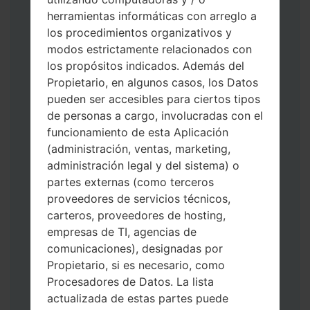
herramientas informáticas con arreglo a
los procedimientos organizativos y
modos estrictamente relacionados con
los propósitos indicados. Además del
Descargue a su PC: la última versión de
Propietario, en algunos casos, los Datos
Odin 3
.
pueden ser accesibles para ciertos tipos
A continuación, extraiga el archivo de
de personas a cargo, involucradas con el
firmware.
funcionamiento de esta Aplicación
Debe obtener 1 (si es archivo 1, elíjalo aquí)
(administración, ventas, marketing,
o 5 (si es archivo 5, selecciónelo aquí):
administración legal y del sistema) o
AP: "Sistema y Recuperación"
partes externas (como terceros
CP: "Módem y Radio"
proveedores de servicios técnicos,
CSC _ ***: "País y región y operador"
carteros, proveedores de hosting,
HOME_CSC _ ***: "País y regióny
empresas de TI, agencias de
operador"
comunicaciones), designadas por
Agregue todos los archivos a Odin 3.
Propietario, si es necesario, como
Si desea hacer clean flash, use CSC _ *** o
Procesadores de Datos. La lista
use HOME_CSC _ *** para mantener sus
actualizada de estas partes puede
datos y aplicaciones.