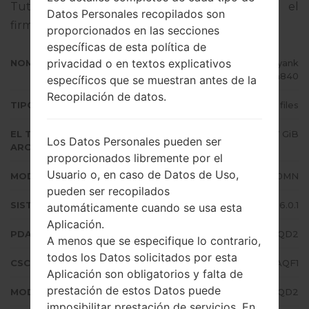
Tutorial completo sobre cómo actualizar el
Datos Personales recopilados son
firmware oficial en dispositivos Samsung
aquí
proporcionados en las secciones
específicas de esta política de
privacidad o en textos explicativos
NOMBRE DE ARCHIVO
SM-J710MN_1_20170714170126_yank
uon840
específicos que se muestran antes de la
Recopilación de datos.
TIPO DE FIRMWARE
4 files
EL TAMAÑO DEL
1.37 GiB
Los Datos Personales pueden ser
ARCHIVO
proporcionados libremente por el
Usuario o, en caso de Datos de Uso,
MODELO
Samsung SM-J710MN
pueden ser recopilados
SISTEMA OPERATIVO
Android Marshmallow 6.0.1
automáticamente cuando se usa esta
Aplicación.
PDA/AP VERSIÓN
J710MNUBU3AQD2
A menos que se especifique lo contrario,
todos los Datos solicitados por esta
CSC VERSIÓN
J710MNUWE3AQF1
Aplicación son obligatorios y falta de
prestación de estos Datos puede
MODEM/CP VERSIÓN
J710MNUBU3AQD2
imposibilitar prestación de servicios. En