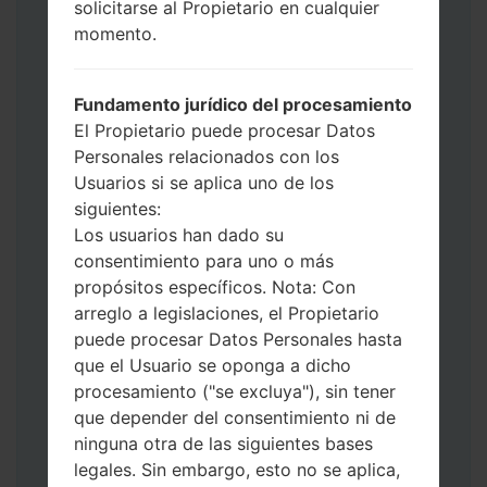
solicitarse al Propietario en cualquier
Ahora apague su teléfono y entre al Modo
momento.
de Descarga. Cómo hacer todos los
métodos:
Presione y mantenga presionados la
Fundamento jurídico del procesamiento
tecla de Encendido, el botón de Subir
El Propietario puede procesar Datos
volumen y la tecla de Bixby.
Personales relacionados con los
Presione y mantenga presionadas las
Usuarios si se aplica uno de los
teclas de Subir y de Bajar volumen y
siguientes:
luego conecte un cable USB.
Los usuarios han dado su
Presione y mantenga presionados la
consentimiento para uno o más
tecla de Encendido, el botón de Bajar
propósitos específicos. Nota: Con
volumen y la tecla de Inicio.
arreglo a legislaciones, el Propietario
Conecte un cable USB, luego
puede procesar Datos Personales hasta
mantenga presionados el botón de Bixby
que el Usuario se oponga a dicho
y la tecla de Bajar volumen.
procesamiento ("se excluya"), sin tener
Presione y mantenga presionados la
que depender del consentimiento ni de
tecla de Encendido y el botón de Subir
ninguna otra de las siguientes bases
volumen.
legales. Sin embargo, esto no se aplica,
Luego, conecte su dispositivo a PC, Odin