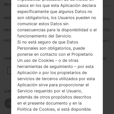
REGIÓN
casos en los que esta Aplicación declara
ANC
específicamente que algunos Datos no
son obligatorios, los Usuarios pueden no
PAÍS (UN/EL PAÍS)
Uruguay
comunicar estos Datos sin
consecuencias para la disponibilidad o el
DESCRIPCIÓN
ANTEL
funcionamiento del Servicio.
PICADILLO
816a68ea95579112545452029d59ac2
Si no está seguro de que Datos
Personales son obligatorios, puede
ponerse en contacto con el Propietario
1.PRESIONE EL BOTÓN PARA CARGAR LOS ARCHIVOS
Un uso de Cookies – o de otras
herramientas de seguimiento – por esta
Aplicación o por los propietarios de
servicios de terceros utilizados por esta
Aplicación sirve para proporcionar el
Servicio requerido por el Usuario,
2.PRESIONE PARA DESCARGAR
además de otros propósitos descritos
en el presente documento y en la
DESCARGAR
Política de Cookies, si está disponible.