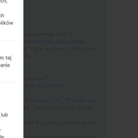
ich,
ch
plików
uter najnowszą wersję
Odin 3
.
 plik oprogramowania układowego.
plik (jeśli 1 plik wybierz tutaj) lub 5
ybierz tutaj):
m tej
ery"
zanie
"
 Region & Operator"
ntry & Region & Operator"
 Odin 3.
ć pamięć flash użyj CSC_*** albo użyj
 zachować wszystkie swoje dane i
 lub
efon i przejdź do trybu pobierania. Jak
b
tody:
le
j klawisz zasilania, przycisk zwiększania