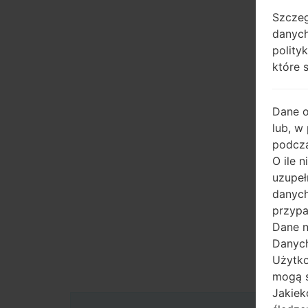
Szczeg
danych
polity
które 
Dane 
lub, w
podcza
O ile 
uzupeł
danych
przypa
Dane n
Danych
Użytko
mogą s
Jakiek