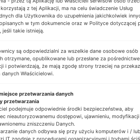
nia - przez tą Aplikację lub właścicieli serwisów osób trzec
Instrukcje
 korzystają z tej Aplikacji, ma na celu świadczenie Usług
dnych dla Użytkownika do uzupełnienia jakichkolwiek inny
opisanych w tym dokumencie oraz w Polityce dotyczącej 
 jeśli takie istnieją.
Pobierz na swój komp
Następnie wyodrębnij
Powinieneś otrzymać 1 
wnicy są odpowiedzialni za wszelkie dane osobowe osób
plików (jeśli 5 plików w
ch otrzymane, opublikowane lub przesłane za pośrednictwe
AP: "System & Recov
cji i potwierdzają, że mają zgodę strony trzeciej na przeka
CP: "Modem & Radio
 danych Właścicielowi.
CSC_***: "Country &
HOME_CSC_***: "Cou
 miejsce przetwarzania danych
Dodaj wszystkie pliki w
y przetwarzania
Jeśli chcesz wyczyści
ciel podejmuje odpowiednie środki bezpieczeństwa, aby
HOME_CSC_ ***, aby
ec nieautoryzowanemu dostępowi, ujawnieniu, modyfikacji
aplikacje.
awnionemu zniszczeniu Danych.
Teraz wyłącz swój tel
arzanie danych odbywa się przy użyciu komputerów i / lu
wykonać wszystkie me
zi IT zgodnie z procedurami organizacyjnymi i trybami ściś
Naciśnij i przytrzyma