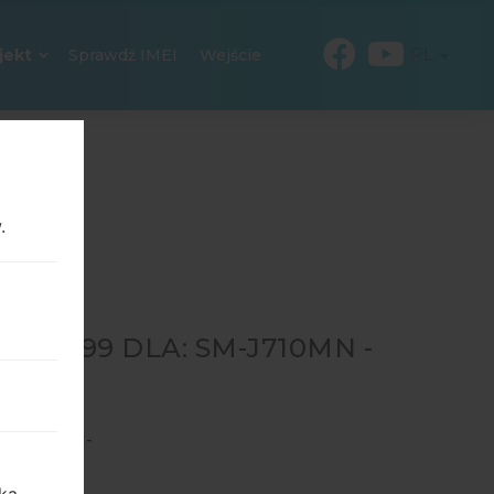
PL
jekt
Sprawdź IMEI
Wejście
.
16999 DLA: SM-J710MN -
10MN
→
SM-