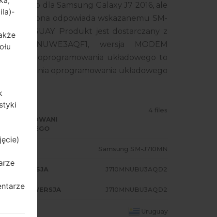
ka,
kładowego dla Samsung Galaxy J7 2016, ale
ila)
-
ego smartfona odpowiada wskazanemu SM-
 z URUGUAY. Produkt jest dostarczany z
także
SC J710MNUWE3AQF1, wersja MODEM
ołu
 danego oprogramowania układowego to
mat flashowania oprogramowania układowego
k
styki
ODZAJ
4 files
PROGRAMOWANI
 UKŁADOWEGO
jęcie)
ODEL
Samsung SM-J710MN
arze
A/AP WERSJA
J710MNUBU3AQD2
entarze
ODEM/CP WERSJA
J710MNUBU3AQD2
AJ
Uruguay