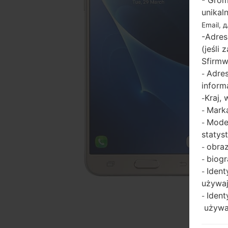
- Grom
unikal
Email, 
-Adres
(jeśli
Sfirmw
Adres
-
inform
Kraj,
-
Marka
-
Model
-
statys
obraz
-
biogr
-
Ident
-
używaj
Ident
-
używaj