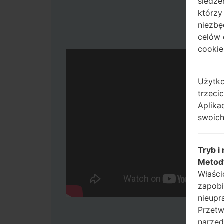
śledze
którzy
niezbę
celów 
cookie,
Użytko
trzeci
Aplika
swoich
Tryb i
Metod
Właści
zapobi
nieupr
Przetw
narzęd