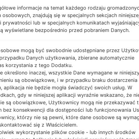
ółowe informacje na temat każdego rodzaju gromadzony
OPIS
ANTEL
H
 osobowych, znajdują się w specjalnych sekcjach niniejsze
ki prywatności lub w specjalnych komunikatach wyjaśniając
są wyświetlane bezpośrednio przed pobraniem Danych.
1.SPRAWDŹ RECAPTCHA
2.
osobowe mogą być swobodnie udostępniane przez Użytko
 przypadku Danych użytkowania, zbierane automatycznie
s korzystania z tego Dodatku.
nie określono inaczej, wszystkie Dane wymagane w niniejs
nieniu są obowiązkowe, i w przypadku braku dostarczenia
, aplikacja nie będzie mogła świadczyć swoich usług. W
dkach, gdy w niniejszej aplikacji wyraźnie wskazano, że ni
ie są obowiązkowe, Użytkownicy mogą nie przekazywać 
 bez konsekwencji dla dostępności lub funkcjonowania Usł
wnicy, którzy nie są pewni, które dane osobowe są wyma
kontaktować się z Właścicielem.
olwiek wykorzystanie plików cookie - lub innych środków