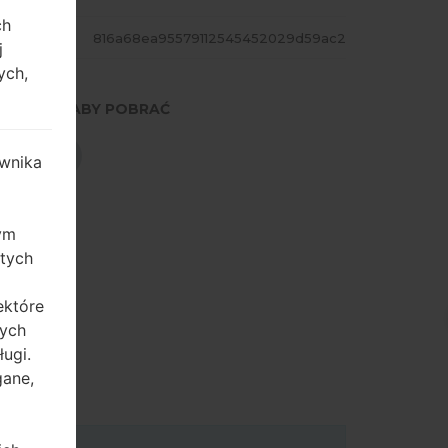
ch
ASH
816a68ea95579112545452029d59ac2
j
ych,
NACIŚNIJ, ABY POBRAĆ
POBIERZ
wnika
zym
 tych
ektóre
tych
ugi.
gane,