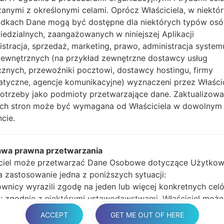
anymi z określonymi celami. Oprócz Właściciela, w niektó
głośności i klawisz Bixb
dkach Dane mogą być dostępne dla niektórych typów os
Naciśnij i przytrzy
edzialnych, zaangażowanych w niniejszej Aplikacji
głośności, następnie 
istracja, sprzedaż, marketing, prawo, administracja system
Naciśnij i przytrzyma
zewnętrznych (na przykład zewnętrzne dostawcy usług
głośności i klawisz st
cznych, przewoźniki pocztowi, dostawcy hostingu, firmy
Podłącz kabel USB,
atyczne, agencje komunikacyjne) wyznaczeni przez Właści
przycisk Bixby i klawis
potrzeby jako podmioty przetwarzające dane. Zaktualizow
Naciśnij i przytrzyma
tych stron może być wymagana od Właściciela w dowolnym
głośności.
cie.
Następnie podłącz ur
wykryć telefon, a na 
Podaj tylko czas p
awa prawna przetwarzania
automatycznego pono
ciel może przetwarzać Dane Osobowe dotyczące Użytkow
Na koniec naciśnij kl
ma zastosowanie jedna z poniższych sytuacji:
ponownie i odłączy si
wnicy wyrazili zgodę na jeden lub więcej konkretnych cel
 zgodnie z niektórymi ustawodawstwami, Właściciel może
na przetwarzanie danych osobowych, dopóki Użytkownik 
ACCEPT
GET ME OUT OF HERE
 sprzeciwu wobec takiedo przetwarzania („nie zrezygnuje”)