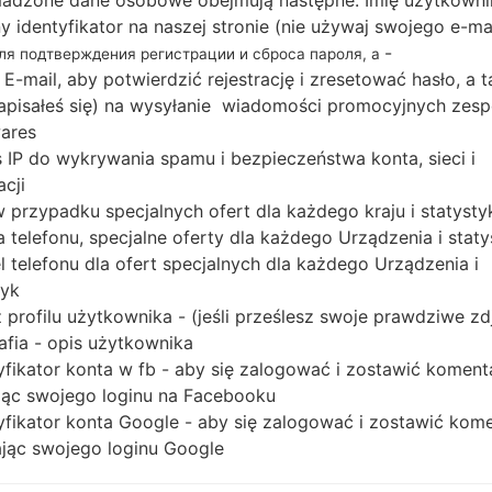
adzone dane osobowe obejmują następne: Imię użytkowni
Pobierz najnowszą aktualizację oprogramowania u
ny identyfikator na naszej stronie (nie używaj swojego e-ma
nie zapomnij sprawdzić, czy numer modelu Twoj
-
для подтверждения регистрации и сброса пароля, а
J710MN. Kod oprogramowania układowego to ANC
 E-mail, aby potwierdzić rejestrację i zresetować hasło, a 
wersją PDA J710MNUBU3AQD2, wersja C
 zapisałeś się) na wysyłanie wiadomości promocyjnych zesp
J710MNUBU3AQD2. Wersja systemu operacyjnego
ares
 IP do wykrywania spamu i bezpieczeństwa konta, sieci i
Android Marshmallow 6.0.1. Pełny poradnik na te
acji
na urządzeniach Samsung
tutaj
 w przypadku specjalnych ofert dla każdego kraju i statysty
 telefonu, specjalne oferty dla każdego Urządzenia i staty
NAZWA PLIKU
SM-J710MN_1_20170714170126_
R
 telefonu dla ofert specjalnych dla każdego Urządzenia i
yankuon840
O
tyk
A
 profilu użytkownika - (jeśli prześlesz swoje prawdziwe zd
ROZMIAR PLIKU
1.37 GiB
M
afia - opis użytkownika
yfikator konta w fb - aby się zalogować i zostawić koment
OS
Android Marshmallow 6.0.1
PD
ąc swojego loginu na Facebooku
yfikator konta Google - aby się zalogować i zostawić kom
CSC WERSJA
J710MNUWE3AQF1
M
ąc swojego loginu Google
REGION
KR
ANC