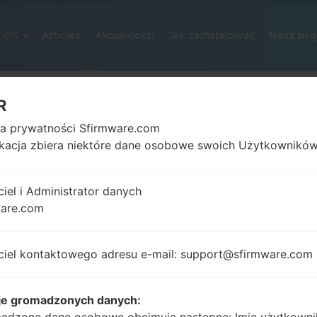
OS
Articles
Aktualności
Jak zainstalować
Nasz pro
R
ka prywatności Sfirmware.com
ikacja zbiera niektóre dane osobowe swoich Użytkowników
ciel i Administrator danych
ware.com
OFICJALNE OPROGRAMOWANIE #
SAMSUNGGALAXY J7 2016
ciel kontaktowego adresu e-mail: support@sfirmware.com
Strona startowa
→
Galaxy J7 2016
→
SamsungSM-J7
J710MN_1_20170714170126_yankuon840.zip
je gromadzonych danych: