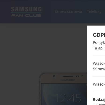
Strona startowa
Telefony
GDP
Polity
Ta apl
Właści
Sfirm
Właści
Rodza