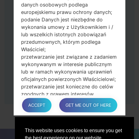
zmniejszania głośności.
danych osobowych podlega
Naciśnij i przytrzymaj klawisz zasilania i
europejskiemu prawu ochrony danych;
przycisk zwiększania głośności.
podanie Danych jest niezbędne do
Następnie podłącz urządzenie do
wykonania umowy z Użytkownikiem i /
komputera, Odin powinien wykryć
lub wszelkich istotnych zobowiązań
telefon, a na ekranie pojawi się numer
przedumownych, którym podlega
portu COM.
Właściciel;
Podaj tylko czas przywracania ustawień
przetwarzanie jest związane z zadaniem
fabrycznych i automatycznego
wykonywanym w interesie publicznym
ponownego uruchamiania.
lub w ramach wykonywania uprawnień
Na koniec naciśnij klawisz Start. Twój
oficjalnych powierzonych Właścicielowi;
telefon uruchomi się ponownie i odłączy
przetwarzanie jest konieczne do celów
się od komputera.
zgodnych z prawem interesów
prowadzonej przez właściciela lub
ACCEPT
GET ME OUT OF HERE
osobę trzecią.
W każdym przypadku Właściciel z
przyjemnością pomoże wyjaśnić
This website uses cookies to ensure you get
konkretną podstawę prawną, która ma
DLA BLOGERÓW
AKTUALNOŚCI
PORÓWNAJ
the best experience on our website.
zastosowanie do przetwarzania, a w