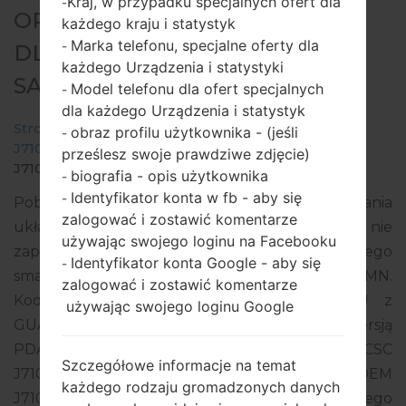
Kraj, w przypadku specjalnych ofert dla
-
OPROGRAMOWANIE #16998
każdego kraju i statystyk
Marka telefonu, specjalne oferty dla
-
DLA: SM-J710MN -
każdego Urządzenia i statystyki
SAMSUNGGALAXY J7 2016
Model telefonu dla ofert specjalnych
-
dla każdego Urządzenia i statystyk
Strona startowa
→
Galaxy J7 2016
→
SamsungSM-
obraz profilu użytkownika - (jeśli
-
J710MN
→
SM-
prześlesz swoje prawdziwe zdjęcie)
J710MN_1_20170421135800_xrx00athif.zip
biografia - opis użytkownika
-
Identyfikator konta w fb - aby się
-
Pobierz najnowszą aktualizację oprogramowania
zalogować i zostawić komentarze
układowego dla Samsung Galaxy J7 2016, ale nie
używając swojego loginu na Facebooku
zapomnij sprawdzić, czy numer modelu Twojego
Identyfikator konta Google - aby się
-
smartfona odpowiada wskazanemu SM-J710MN.
zalogować i zostawić komentarze
Kod oprogramowania układowego to PGU z
używając swojego loginu Google
GUATEMALA. Produkt jest dostarczany z wersją
PDA J710MNUBU3AQD2, wersja CSC
Szczegółowe informacje na temat
J710MNUWA3AQD2, wersja MODEM
każdego rodzaju gromadzonych danych
J710MNUBU3AQD2. Wersja systemu operacyjnego