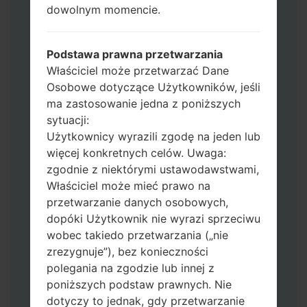
Operator"
dowolnym momencie.
Dodaj wszystkie pliki w Odin 3.
Jeśli chcesz wyczyścić pamięć flash użyj
CSC_*** albo użyj HOME_CSC_ ***, aby
Podstawa prawna przetwarzania
zachować wszystkie swoje dane i aplikacje.
Właściciel może przetwarzać Dane
Teraz wyłącz swój telefon i przejdź do
Osobowe dotyczące Użytkowników, jeśli
trybu pobierania. Jak wykonać wszystkie
ma zastosowanie jedna z poniższych
metody:
sytuacji:
Naciśnij i przytrzymaj klawisz zasilania,
Użytkownicy wyrazili zgodę na jeden lub
przycisk zwiększania głośności i klawisz
więcej konkretnych celów. Uwaga:
Bixby.
zgodnie z niektórymi ustawodawstwami,
Naciśnij i przytrzymaj klawisze
Właściciel może mieć prawo na
zwiększania i zmniejszania głośności,
przetwarzanie danych osobowych,
następnie podłącz kabel USB.
dopóki Użytkownik nie wyrazi sprzeciwu
Naciśnij i przytrzymaj klawisz zasilania,
wobec takiedo przetwarzania („nie
przycisk zmniejszania głośności i klawisz
zrezygnuje”), bez konieczności
strony domowej.
polegania na zgodzie lub innej z
Podłącz kabel USB, a następnie naciśnij i
poniższych podstaw prawnych. Nie
przytrzymaj przycisk Bixby i klawisz
dotyczy to jednak, gdy przetwarzanie