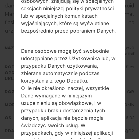
osobowych, znajdują się w specjalnych
danego oprogramowania układowego to Android
sekcjach niniejszej polityki prywatności
Marshmallow 6.0.1. Pełny poradnik na temat
lub w specjalnych komunikatach
flashowania oprogramowania układowego na
wyjaśniających, które są wyświetlane
bezpośrednio przed pobraniem Danych.
urządzeniach Samsung
tutaj
NAZWA PLIKU
SM-J710MN_1_20170421135800_xrx0
Dane osobowe mogą być swobodnie
0athif
udostępniane przez Użytkownika lub, w
przypadku Danych użytkowania,
RODZAJ
4 files
zbierane automatycznie podczas
OPROGRAMOWANIA
UKŁADOWEGO
korzystania z tego Dodatku.
O ile nie określono inaczej, wszystkie
ROZMIAR PLIKU
1.53 GiB
Dane wymagane w niniejszym
uzupełnieniu są obowiązkowe, i w
MODEL
Samsung SM-J710MN
przypadku braku dostarczenia tych
danych, aplikacja nie będzie mogła
OS
Android Marshmallow 6.0.1
świadczyć swoich usług. W
PDA/AP WERSJA
J710MNUBU3AQD2
przypadkach, gdy w niniejszej aplikacji