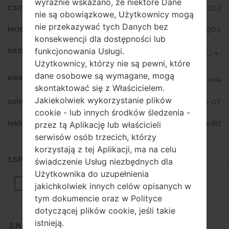
wyraźnie wskazano, że niektóre Dane
CSC WERSJA
J710MNUWA3AQD2
nie są obowiązkowe, Użytkownicy mogą
nie przekazywać tych Danych bez
MODEM/CP WERSJA
J710MNUBU3AQD2
konsekwencji dla dostępności lub
funkcjonowania Usługi.
REGION
PGU
Użytkownicy, którzy nie są pewni, które
dane osobowe są wymagane, mogą
KRAJ
Guatemala
skontaktować się z Właścicielem.
Jakiekolwiek wykorzystanie plików
OPIS
Claro GT
cookie - lub innych środków śledzenia -
HASH
8b70a73abdcbb1e75f942ea59077ed13
przez tą Aplikację lub właścicieli
serwisów osób trzecich, którzy
korzystają z tej Aplikacji, ma na celu
1.SPRAWDŹ RECAPTCHA
świadczenie Usług niezbędnych dla
Użytkownika do uzupełnienia
jakichkolwiek innych celów opisanych w
tym dokumencie oraz w Polityce
dotyczącej plików cookie, jeśli takie
istnieją.
2.NACIŚNIJ, ABY POBRAĆ