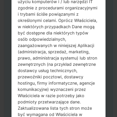
użyciu komputerów i / lub narzędzi IT
zgodnie z procedurami organizacyjnymi
i trybami ściśle powiązanymi z
określonymi celami. Oprócz Właściciela,
w niektórych przypadkach Dane mogą
być dostępne dla niektórych typów
osób odpowiedzialnych,
zaangażowanych w niniejszej Aplikacji
Pobierz na swój komputer najnowszą
(administracja, sprzedaż, marketing,
wersję
Odin 3
.
prawo, administracja systemu) lub stron
Następnie wyodrębnij plik
zewnętrznych (na przykład zewnętrzne
oprogramowania układowego.
dostawcy usług technicznych,
Powinieneś otrzymać 1 plik (jeśli 1 plik
przewoźniki pocztowi, dostawcy
wybierz tutaj) lub 5 plików (jeśli 5 plików
hostingu, firmy informatyczne, agencje
wybierz tutaj):
komunikacyjne) wyznaczeni przez
AP: "System & Recovery"
Właściciela w razie potrzeby jako
CP: "Modem & Radio"
podmioty przetwarzające dane.
CSC_***: "Country & Region & Operator"
Zaktualizowana lista tych stron może
HOME_CSC_***: "Country & Region &
być wymagana od Właściciela w