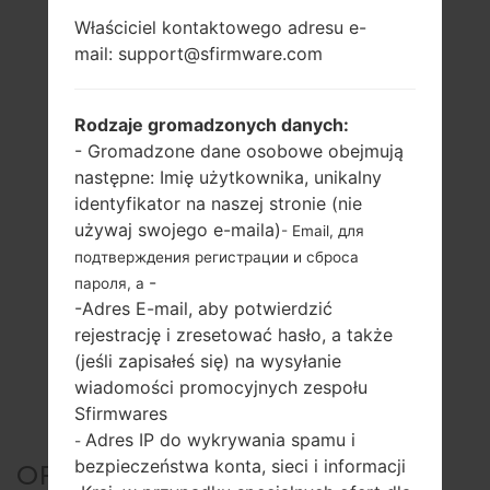
Właściciel kontaktowego adresu e-
mail: support@sfirmware.com
Rodzaje gromadzonych danych:
- Gromadzone dane osobowe obejmują
następne: Imię użytkownika, unikalny
identyfikator na naszej stronie (nie
używaj swojego e-maila)
- Email, для
подтверждения регистрации и сброса
-
пароля, а
-Adres E-mail, aby potwierdzić
rejestrację i zresetować hasło, a także
(jeśli zapisałeś się) na wysyłanie
wiadomości promocyjnych zespołu
Sfirmwares
Adres IP do wykrywania spamu i
-
bezpieczeństwa konta, sieci i informacji
OFICJALNE