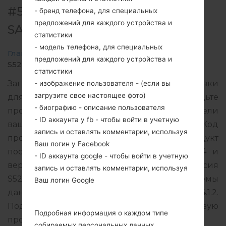
#5321 ДЛЯ GT-S5282 -
- бренд телефона, для специальных
предложений для каждого устройства и
SAMSUNGSTAR DUOS
статистики
- модель телефона, для специальных
Главная
→
Star Duos
→
SamsungGT-S5282
→
GT-
предложений для каждого устройства и
S5282_XTC_1_20140626141400_pcz63vq9kr.zip
статистики
Загрузите последнее обновление прошивки
- изображение пользователя - (если вы
загрузите свое настоящее фото)
для Samsung Star Duos, но не забудьте
- биографию - описание пользователя
проверить, соответствует ли номер модели
- ID аккаунта у fb - чтобы войти в учетную
вашего смартфона указанному GT-S5282. Код
запись и оставлять комментарии, используя
прошивки XTC для PHILIPPINES. Продукт
Ваш логин у Facebook
поставляется с версией PDA S5282XXANF4 и
- ID аккаунта google - чтобы войти в учетную
версия CSC S5282OLBANF1, MODEM версия
запись и оставлять комментарии, используя
S5282DXAMH2. Версия операционной системы
Ваш логин Google
данной прошивки Android Jelly Bean 4.1.2.
Подробная инструкция, как прошить стоковую
Подробная информация о каждом типе
прошивку на устройства Samsung
здесь
собираемых персональных данных