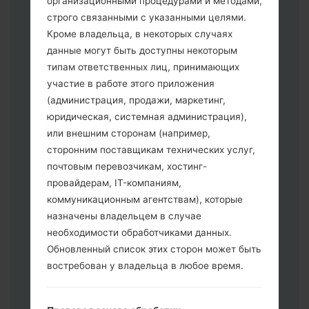
организационными процедурами и методами,
строго связанными с указанными целями.
Кроме владельца, в некоторых случаях
Скачайте на свой ПК:
Odin 3
.
данные могут быть доступны некоторым
Далее загрузите и распакуйте файл
типам ответственных лиц, принимающих
прошивки.
участие в работе этого приложения
Вам необходимо 1 (Выбрать 1 файл
(администрация, продажи, маркетинг,
прошивки здесь) или 5 (Выбрать 5
юридическая, системная администрация),
файл прошивки здесь) файлов для
или внешним сторонам (например,
прошивки:
сторонним поставщикам технических услуг,
AP: "System & Recovery"
почтовым перевозчикам, хостинг-
CP: "Modem & Radio"
провайдерам, IT-компаниям,
CSC _ ***: "Country & Region & Operator"
коммуникационным агентствам), которые
HOME_CSC _ ***: "Country & Region &
назначены владельцем в случае
Operator"
необходимости обработчиками данных.
Добавьте все файлы в программу Odin
Обновленный список этих сторон может быть
3.
востребован у владельца в любое время.
Если вы хотите прошить телефон и
сбросить к заводским настройкам
выберите CSC _ ***, в другом случае