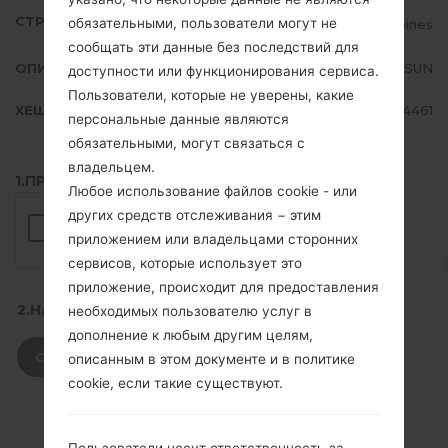
СТРАНА
обязательными, пользователи могут не
Philippines
сообщать эти данные без последствий для
ОПИСАНИЕ
Globe, ABS-CBN, Smart, SUN
доступности или функционирования сервиса.
Пользователи, которые не уверены, какие
ХЕШ
5cc6c9bdbca3eb6a4c2b5a8c60564461
персональные данные являются
обязательными, могут связаться с
владельцем.
1.ПРОВЕРИТЬ НАЛИЧИЕ RECAPTCHA
Любое использование файлов cookie - или
других средств отслеживания − этим
приложением или владельцами сторонних
сервисов, которые использует это
приложение, происходит для предоставления
2.НАЖМИТЕ, ЧТОБЫ СКАЧАТЬ
необходимых пользователю услуг в
дополнение к любым другим целям,
СКАЧАТЬ
описанным в этом документе и в политике
cookie, если такие существуют.