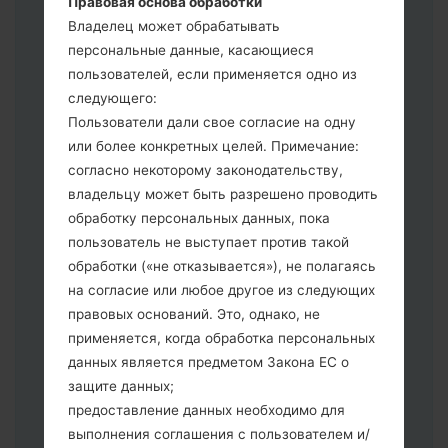
Правовая основа обработки
выберите HOME_CSC _ *** для
Владелец может обрабатывать
сохранения Ваших данных.
персональные данные, касающиеся
Теперь выключите устройство и
пользователей, если применяется одно из
войдите в "Download" режим. Все
следующего:
методы как это сделать:
Пользователи дали свое согласие на одну
Нажмите и удерживайте клавиши:
или более конкретных целей. Примечание:
питание, громкости и Bixbi.
согласно некоторому законодательству,
Нажмите и удерживайте клавиши:
владельцу может быть разрешено проводить
регулировки громкости. Подключив
обработку персональных данных, пока
телефон к ПК используя USB кабель.
пользователь не выступает против такой
Нажмите и удерживайте клавиши:
обработки («не отказывается»), не полагаясь
питание, громкости и домой.
на согласие или любое другое из следующих
Подключите USB кабель и нажмите
правовых оснований. Это, однако, не
клавиши: уменьшение звука и Bixbi.
применяется, когда обработка персональных
Нажмите и удерживайте клавиши:
данных является предметом Закона ЕС о
питания и увеличения громкости
защите данных;
Далее подключите к компьютеру,
предоставление данных необходимо для
программа Odin должна определить
выполнения соглашения с пользователем и/
Ваш девайс и "COM port number"