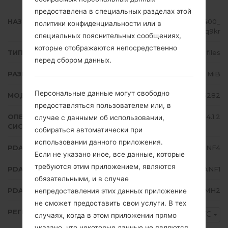
предоставлена в специальных разделах этой
НАЗВАНИЕ ФАЙЛА
GT-S5282_XTC_1_20140626141400_
политики конфиденциальности или в
pcz63vq9kr
специальных пояснительных сообщениях,
которые отображаются непосредственно
ТИП ПРОШИВКИ
4 files
перед сбором данных.
РАЗМЕР ФАЙЛА
517.87 MiB
Персональные данные могут свободно
МОДЕЛЬ
Samsung GT-S5282
предоставляться пользователем или, в
ОПЕРАЦИОННАЯ
Android Jelly Bean 4.1.2
случае с данными об использовании,
СИСТЕМА
собираться автоматически при
использовании данного приложения.
PDA/AP ВЕРСИЯ
S5282XXANF4
Если не указано иное, все данные, которые
требуются этим приложением, являются
PDA/AP ВЕРСИЯ
S5282OLBANF1
обязательными, и в случае
PDA/AP ВЕРСИЯ
S5282DXAMH2
непредоставления этих данных приложение
не сможет предоставить свои услуги. В тех
РЕГИОН
XTC
случаях, когда в этом приложении прямо
указано, что некоторые данные не являются