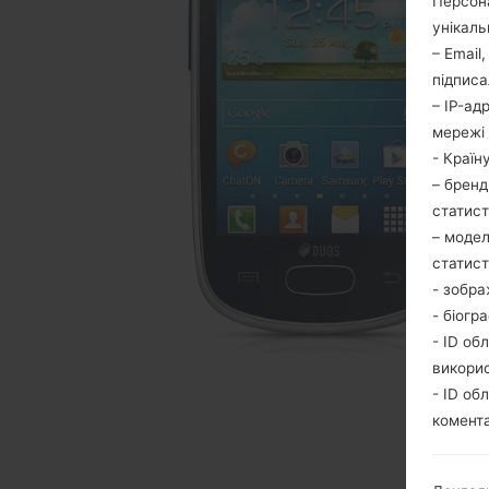
Персона
унікаль
– Email
підписа
– IP-ад
мережі 
- Країн
– бренд
статис
– модел
статис
- зобра
- біогр
- ID об
викори
- ID об
комента