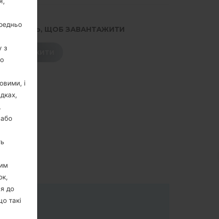
я,
ередньо
.НАТИСНІТЬ, ЩОБ ЗАВАНТАЖИТИ
у з
ЗАВАНТАЖИТИ
го
овими, і
дках,
,
 або
ть
цим
ок,
ня до
що такі