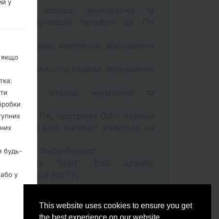
ий у
тримуйте клавіші: зменшення та
сті. Підключивши телефон до ПК
 кабель.
муйти клавіші: живлення, збільшення
, якщо
ель та натисніть клавіші: зменшення
тка:
тримуйти клавіші: живлення та
ити
бробки
лефон до ПК, програма Odin повина
тупних
 та "COM port number" з'явиться на
ьних
t" час та "Auto-Reboot".
я будь-
ть кнопку "Start". Ваш девайс
ідєднається від ПК.
 або у
бо
This website uses cookies to ensure you get
the best experience on our website.