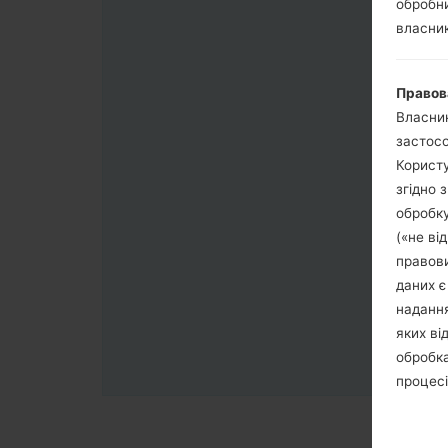
обробни
власник
Правов
Власник
застосо
Користу
згідно 
обробку
(«не ві
правови
даних є
надання
яких ві
обробка
процесі
обробка
третя с