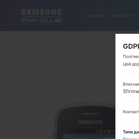
Головна
Телефони
GDP
Політик
Цей дод
Власник
Sfirm
Контак
Типи д