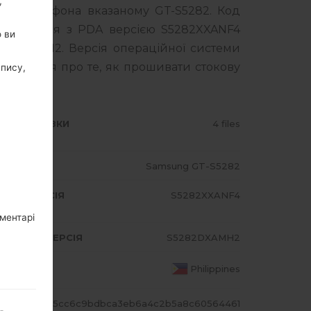
,
го смартфона вказаному GT-S5282. Код
тавляється з PDA версією S5282XXANF4
о ви
82DXAMH2. Версія операційної системи
 інструкція про те, як прошивати стокову
апису,
ИП ПРОШИВКИ
4 files
ОДЕЛЬ
Samsung GT-S5282
A/AP ВЕРСІЯ
S5282XXANF4
оментарі
DEM/CP ВЕРСІЯ
S5282DXAMH2
АЇНА
Philippines
ЕШ
5cc6c9bdbca3eb6a4c2b5a8c60564461