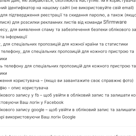
льні дані, які збираються, охоплюють наступне: Ім’я користувача
перевірити, чи відповідає номер моделі вашо
ний ідентифікатор на нашому сайті (не використовуйте свій email)
прошивки XTC для PHILIPPINES. Продукт пос
, для підтвердження реєстрації та скидання паролю, а також (якщ
версія CSC S5282OLBANF1, MODEM версия S52
Sfirmware
лися) для розсилки рекламних листів від команди
даної прошивки Android Jelly Bean 4.1.2. Повна
ресу, для виявлення спаму та забезпечення безпеки облікового з
та інформації
прошивку на пристроях Samsung
тут
у, для спеціальних пропозицій для кожної країни та статистики
 телефону, для спеціальних пропозицій для кожного пристрою та
НАЗВА ФАЙЛУ
GT-S5282_XTC_1_20140626141
Т
тики
400_pcz63vq9kr
ь телефону для спеціальних пропозицій для кожного пристрою та
РОЗМІР ФАЙЛУ
517.87 MiB
М
тики
ження користувача – (якщо ви завантажите своє справжнє фото)
ОПЕРАЦІЙНА
Android Jelly Bean 4.1.2
PD
афію – опис користувача
СИСТЕМА
лікового запису у fb – щоб увійти в обліковий запис та залишати к
стовуючи Ваш логін у Facebook
CSC ВЕРСІЯ
S5282OLBANF1
MO
лікового запису google – щоб увійти в обліковий запис та залишати
РЕГІОН
КР
рі використовуючи Ваш логін Google
XTC
ОПИС
Globe, ABS-CBN, Smart, SUN
Х