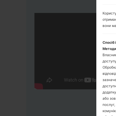
Користу
отриман
вони ма
Спосіб 
Методи
Власник
доступу
Обробка
відпові
зазначе
доступн
додатку
або зов
послуг,
комунік