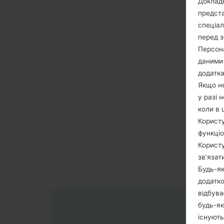
Докладн
предста
спеціа
перед з
Персона
даними 
додатка
Якщо не
у разі 
коли в 
Користу
функціо
Користу
зв’язат
Будь-як
додатко
відбува
будь-як
існують