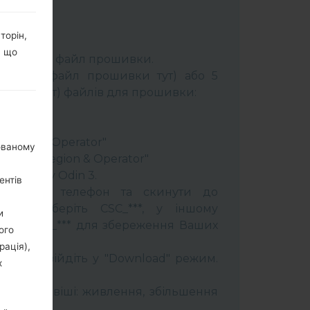
торін,
К:
Odin 3
.
, що
розпакуйте файл прошивки.
брати 1 файл прошивки тут) або 5
шивки тут) файлів для прошивки:
ery"
"
 Region & Operator"
нованому
ntry & Region & Operator"
програму Odin 3.
ентів
прошити телефон та скинути до
увань оберіть CSC_***, у іншому
и
OME_CSC_*** для збереження Ваших
ого
рація),
трій і увійдіть у "Download" режим.
х
бити:
муйти клавіші: живлення, збільшення