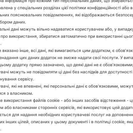
а інформація про кожний тип персональних даних, що збираютьс
влена у спеціальних розділах цієї політики конфіденційності або в
льних пояснювальних повідомленнях, які відображаються безпос
1.ПЕРЕВІРТИ НАЯВНІСТЬ RECAPTCHA
2
бором даних.
льні дані можуть вільно надаватися користувачем або, у випадк
про використання, збиратися автоматично при використанні цьо
.
 вказано інше, всі дані, які вимагаються цим додатком, є обов’язк
ненадання цих даних додаток не зможе надати свої послуги. У випа
цьому додатку прямо зазначено, що деякі дані не є обов’язковими
вачі можуть не повідомляти ці дані без наслідків для доступності
нування сервісу.
вачі, які не впевнені, які персональні дані є обов’язковими, можу
ися з власником.
е використання файлів cookie - або інших засобів відстеження - 
м або власниками сторонніх сервісів, які використовує цей додат
ється для надання необхідних користувачеві послуг на доповнен
их інших цілей, описаних у цьому документі і в політиці cookie, як
Інструкції
.