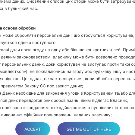
ками даних. Оновлений список цих сторін може бути затребуван
Натисніть та у
а в будь-який час.
збільшення гучно
використовуючи USB
Натисніть та утри
а основа обробки
гучності та додому.
 може обробляти персональні дані, що стосуються користувачів
Підключіть USB каб
вується одне з наступного:
звуку та Bixbi.
вачі дали свою згоду на одну або більше конкретних цілей. Примі
Натисніть та у
з деяким законодавством, власнику може бути дозволено провод
збільшення гучності.
 персональних даних, доки користувач не виступає проти такої о
Далі підключить те
дмовляється»), не покладаючись на згоду або будь-яку іншу з нас
виявити Ваш девайс
х підстав. Це, однак, не застосовується, коли обробка персонал
екрані.
 предметом Закону ЄС про захист даних;
Вказуйте лише "F.Rese
 Даних необхідне для виконання угоди з Користувачем та/або дл
В кінці натисні
дповідних переддоговірних зобов’язань, яким підлягає Власник;
перезагрузиться та в
 пов’язана з завданням, яке здійснюється в суспільних інтересах
 виконання офіційних повноважень, наданих власнику;
 необхідна для цілей законних інтересів, які переслідує власник а
ACCEPT
GET ME OUT OF HERE
торона.