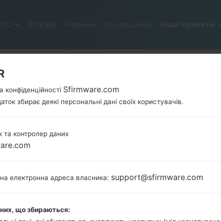
ОС
Articles
Новини
Як прошити
Наші проекти
R
Sfirmware.com
а конфіденційності
аток збирає деякі персональні дані своїх користувачів.
 та контролер даних
ware.com
ОФІЦІЙНА ПРОШИВКА #5321 ДЛ
SAMSUNGSTAR DUOS
support@sfirmware.com
тна електронна адреса власника:
Головна
→
Star Duos
→
SamsungGT-S5282
→
GT-S5
аних, що збираються:
Завантажте останнє оновлення прошивки для