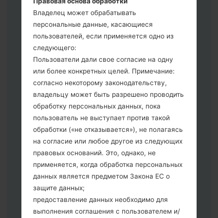
Правовая основа обработки
выберите HOME_CSC _ *** для
Владелец может обрабатывать
сохранения Ваших данных.
персональные данные, касающиеся
Теперь выключите устройство и
пользователей, если применяется одно из
войдите в "Download" режим. Все
следующего:
методы как это сделать:
Пользователи дали свое согласие на одну
Нажмите и удерживайте клавиши:
или более конкретных целей. Примечание:
питание, громкости и Bixbi.
согласно некоторому законодательству,
Нажмите и удерживайте клавиши:
владельцу может быть разрешено проводить
регулировки громкости. Подключив
обработку персональных данных, пока
телефон к ПК используя USB кабель.
пользователь не выступает против такой
Нажмите и удерживайте клавиши:
обработки («не отказывается»), не полагаясь
питание, громкости и домой.
на согласие или любое другое из следующих
Подключите USB кабель и нажмите
правовых оснований. Это, однако, не
клавиши: уменьшение звука и Bixbi.
применяется, когда обработка персональных
Нажмите и удерживайте клавиши:
данных является предметом Закона ЕС о
питания и увеличения громкости
защите данных;
Далее подключите к компьютеру,
предоставление данных необходимо для
программа Odin должна определить
выполнения соглашения с пользователем и/
Ваш девайс и "COM port number"