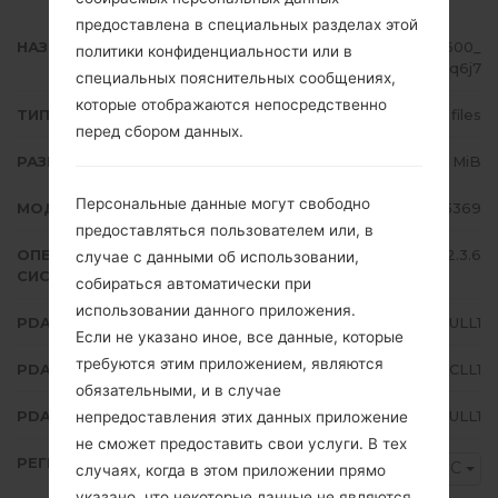
предоставлена в специальных разделах этой
НАЗВАНИЕ ФАЙЛА
GT-S5369_VDC_1_20121206121600_
политики конфиденциальности или в
6aq808q6j7
специальных пояснительных сообщениях,
которые отображаются непосредственно
ТИП ПРОШИВКИ
4 files
перед сбором данных.
РАЗМЕР ФАЙЛА
123.7 MiB
Персональные данные могут свободно
МОДЕЛЬ
Samsung GT-S5369
предоставляться пользователем или, в
ОПЕРАЦИОННАЯ
Android Gingerbread 2.3.6
случае с данными об использовании,
СИСТЕМА
собираться автоматически при
использовании данного приложения.
PDA/AP ВЕРСИЯ
S5369BULL1
Если не указано иное, все данные, которые
требуются этим приложением, являются
PDA/AP ВЕРСИЯ
S5369VDCLL1
обязательными, и в случае
PDA/AP ВЕРСИЯ
S5369BULL1
непредоставления этих данных приложение
не сможет предоставить свои услуги. В тех
РЕГИОН
VDC
случаях, когда в этом приложении прямо
указано, что некоторые данные не являются