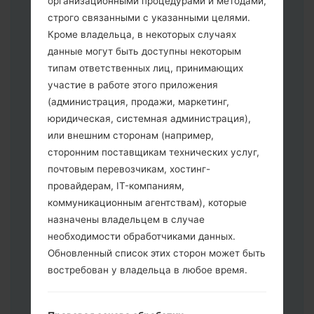
организационными процедурами и методами,
строго связанными с указанными целями.
Кроме владельца, в некоторых случаях
Скачайте на свой ПК:
Odin 3
.
данные могут быть доступны некоторым
Далее загрузите и распакуйте файл
типам ответственных лиц, принимающих
прошивки.
участие в работе этого приложения
Вам необходимо 1 (Выбрать 1 файл
(администрация, продажи, маркетинг,
прошивки здесь) или 5 (Выбрать 5
юридическая, системная администрация),
файл прошивки здесь) файлов для
или внешним сторонам (например,
прошивки:
сторонним поставщикам технических услуг,
AP: "System & Recovery"
почтовым перевозчикам, хостинг-
CP: "Modem & Radio"
провайдерам, IT-компаниям,
CSC _ ***: "Country & Region & Operator"
коммуникационным агентствам), которые
HOME_CSC _ ***: "Country & Region &
назначены владельцем в случае
Operator"
необходимости обработчиками данных.
Добавьте все файлы в программу Odin
Обновленный список этих сторон может быть
3.
востребован у владельца в любое время.
Если вы хотите прошить телефон и
сбросить к заводским настройкам
выберите CSC _ ***, в другом случае