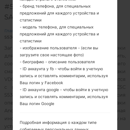
#5825 ДЛЯ GT-S5369 -
- бренд телефона, для специальных
предложений для каждого устройства и
SAMSUNGGALAXY Y
статистики
- модель телефона, для специальных
Главная
→
Galaxy Y
→
SamsungGT-S5369
→
GT-
предложений для каждого устройства и
S5369_VDC_1_20121206121600_6aq808q6j7.zip
статистики
Загрузите последнее обновление прошивки
- изображение пользователя - (если вы
загрузите свое настоящее фото)
для Samsung Galaxy Y, но не забудьте проверить,
- биографию - описание пользователя
соответствует ли номер модели вашего
- ID аккаунта у fb - чтобы войти в учетную
смартфона указанному GT-S5369. Код прошивки
запись и оставлять комментарии, используя
VDC для CZECH REPUBLIC. Продукт поставляется
Ваш логин у Facebook
с версией PDA S5369BULL1 и версия CSC
- ID аккаунта google - чтобы войти в учетную
S5369VDCLL1, MODEM версия S5369BULL1. Версия
запись и оставлять комментарии, используя
операционной системы данной прошивки
Ваш логин Google
Android Gingerbread 2.3.6. Подробная
инструкция, как прошить стоковую прошивку на
Подробная информация о каждом типе
устройства Samsung
здесь
собираемых персональных данных