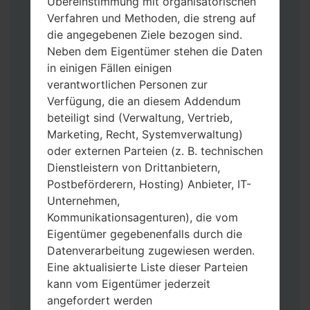
Übereinstimmung mit organisatorischen
Verfahren und Methoden, die streng auf
die angegebenen Ziele bezogen sind.
Neben dem Eigentümer stehen die Daten
Laden Sie auf Ihren PC:
Odin 3
neueste
in einigen Fällen einigen
Version herunter.
verantwortlichen Personen zur
Dann laden Sie die Firmware-Datei
Verfügung, die an diesem Addendum
herunter und entpacken Sie sie.
beteiligt sind (Verwaltung, Vertrieb,
Sie brauchen 1(wählen Sie hier 1 Firmware-
Marketing, Recht, Systemverwaltung)
Datei aus) oder 5 (wählen Sie 5 Firmware-
oder externen Parteien (z. B. technischen
Dateien aus) Firmware-Dateien:
Dienstleistern von Drittanbietern,
AP: „System & Recovery“
Postbeförderern, Hosting) Anbieter, IT-
CP: „Modem & Radio“
Unternehmen,
CSC_***: „Country & Region & Operator“
Kommunikationsagenturen), die vom
HOME_CSC_***: „Country & Region &
Eigentümer gegebenenfalls durch die
Operator“
Datenverarbeitung zugewiesen werden.
Fügen Sie dem Programm Odin 3 alle
Eine aktualisierte Liste dieser Parteien
Dateien hinzu.
kann vom Eigentümer jederzeit
Wenn Sie das Telefon flashen und auf die
angefordert werden
Werkseinstellungen zurücksetzen