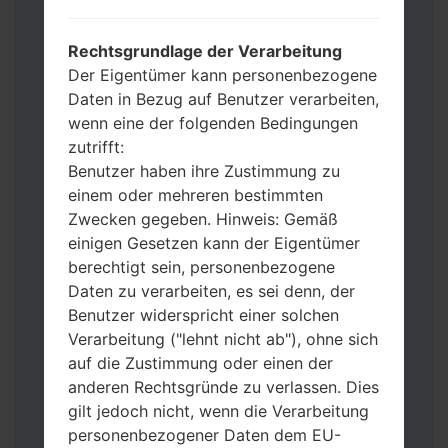
möchten, wählen Sie CSC_***, in einem
anderen Fall wählen Sie HOME_CSC_***
Rechtsgrundlage der Verarbeitung
um Ihre Daten zu speichern.
Der Eigentümer kann personenbezogene
Jetzt schalten Sie das Gerät aus und
Daten in Bezug auf Benutzer verarbeiten,
aktivieren Sie Download-Modus. Alle
wenn eine der folgenden Bedingungen
Methoden, wie es geht:
zutrifft:
Halten Sie die Power-, Lautstärke- und
Benutzer haben ihre Zustimmung zu
Bixbi- Tasten gedrückt.
einem oder mehreren bestimmten
Halten Sie Lauter- und Leiser-Tasten
Zwecken gegeben. Hinweis: Gemäß
gedrückt. Schließen Sie das Telefon mit
einigen Gesetzen kann der Eigentümer
einem USB-Kabel an den PC an.
berechtigt sein, personenbezogene
Halten Sie die Power-, Lauter- und
Daten zu verarbeiten, es sei denn, der
Home-Tasten gedrückt.
Benutzer widerspricht einer solchen
Schließen Sie das USB-Kabel an und
Verarbeitung ("lehnt nicht ab"), ohne sich
halten Sie die Leiser- und Bixbi-Tasten
auf die Zustimmung oder einen der
gedrückt.
anderen Rechtsgründe zu verlassen. Dies
Halten Sie die Power- und Lauter-
gilt jedoch nicht, wenn die Verarbeitung
Tasten gedrückt.
personenbezogener Daten dem EU-