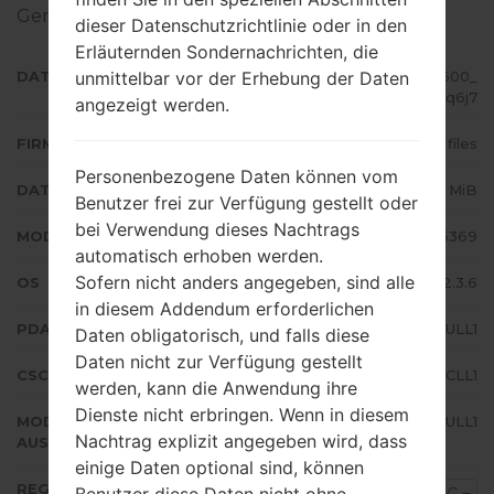
Geräten geflascht wird,
gibt es hier
dieser Datenschutzrichtlinie oder in den
Erläuternden Sondernachrichten, die
unmittelbar vor der Erhebung der Daten
DATEINAME
GT-S5369_VDC_1_20121206121600_
6aq808q6j7
angezeigt werden.
FIRMWARE TYP
4 files
Personenbezogene Daten können vom
DATEIGRÖSSE
123.7 MiB
Benutzer frei zur Verfügung gestellt oder
bei Verwendung dieses Nachtrags
MODELL
Samsung GT-S5369
automatisch erhoben werden.
Sofern nicht anders angegeben, sind alle
OS
Android Gingerbread 2.3.6
in diesem Addendum erforderlichen
PDA/AP AUSFÜHRUNG
S5369BULL1
Daten obligatorisch, und falls diese
Daten nicht zur Verfügung gestellt
CSC AUSFÜHRUNG
S5369VDCLL1
werden, kann die Anwendung ihre
Dienste nicht erbringen. Wenn in diesem
MODEM/CP
S5369BULL1
Nachtrag explizit angegeben wird, dass
AUSFÜHRUNG
einige Daten optional sind, können
REGION
Benutzer diese Daten nicht ohne