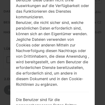
VDC
Auswirkungen auf die Verfügbarkeit oder
das Funktionieren des Dienstes
DAS LAND
Czech Republic
kommunizieren.
Benutzer, die nicht sicher sind, welche
BESCHREIBUNG
Vodafone CZ
persönlichen Daten erforderlich sind,
HASH
1e6cddfca2757721dcf527260a94ebd9
können sich an den Eigentümer wenden.
Jegliche Dateien verwenden von
Cookies oder anderen Mitteln zur
1.ÜBERPRÜFEN SIE AUF RECAPTCHA
Nachverfolgung diesen Nachtrags oder
von Drittinhabern, die diese Anwendung ,
wird bereitgestellt, um dem Benutzer die
erforderlichen Dienste bereitzustellen,
die erforderlich sind, um andere in
diesem Dokument und in den Cookie-
2.DRÜCKEN SIE ZUM HERUNTERLADEN
Richtlinien zu ergänzen.
HERUNTERLADEN
Die Benutzer sind für die