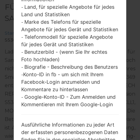
FÜR GT-S5369 -
Land, für spezielle Angebote für jedes
-
Land und Statistiken
SAMSUNGGALAXY Y
Marke des Telefons für spezielle
-
Angebote für jedes Gerät und Statistiken
Startseite
→
Galaxy Y
→
SamsungGT-S5369
→
GT-
Telefonmodell für spezielle Angebote
-
S5369_VDC_1_20121206121600_6aq808q6j7.zip
für jedes Gerät und Statistiken
Benutzerbild - (wenn Sie Ihr echtes
Laden Sie das neueste Firmware-Update für
-
Foto hochladen)
Samsung Galaxy Y herunter. Vergessen Sie jedoch
Biografie - Beschreibung des Benutzers
-
nicht zu überprüfen, ob die Modellnummer Ihres
Konto-ID in fb - um sich mit Ihrem
-
Smartphones dem angegebenen GT-S5369
Facebook-Login anzumelden und
entspricht. Der Firmware-Code VDC ist für CZECH
Kommentare zu hinterlassen
REPUBLIC. Das Produkt wird mit der PDA-Version
Google-Konto-ID - Zum Anmelden und
-
S5369BULL1 und CSC-Version S5369VDCLL1,
Kommentieren mit Ihrem Google-Login
MODEM-Version S5369BULL1 geliefert. Die
Betriebssystemversion der angegebenen Firmware
Ausführliche Informationen zu jeder Art
ist Android Gingerbread 2.3.6. Detalierte Anleitung,
der erfassten personenbezogenen Daten
wie man die Standart - Firmware auf Samsung-
finden Sie in den speziellen Abschnitten