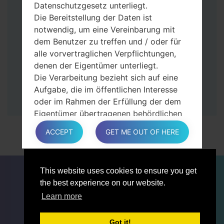
Dann schließen Sie das Telefon an den PC
Datenschutzgesetz unterliegt.
an, das Programm Odin erkennt Ihr Gerät
Die Bereitstellung der Daten ist
und „COM port number“ wird auf dem
notwendig, um eine Vereinbarung mit
Bildschirm angezeigt.
dem Benutzer zu treffen und / oder für
Geben Sie nur die „F. Reset”-Zeit und
alle vorvertraglichen Verpflichtungen,
„Auto-Rebot“ an.
denen der Eigentümer unterliegt.
Zum Schluss klicken Sie „Start“-Taste auf.
Die Verarbeitung bezieht sich auf eine
Ihr Gerät wird neu gestartet und von PC
Aufgabe, die im öffentlichen Interesse
getrennt.
oder im Rahmen der Erfüllung der dem
Eigentümer übertragenen behördlichen
Befugnisse ausgeführt wird.
ACCEPT
GET ME OUT OF HERE
Die Verarbeitung ist für berechtigte
Interessen des Eigentümers oder eines
Dritten erforderlich.
FÜR BLOGGER
NACHRICHTEN
VERGLEICHE
This website uses cookies to ensure you get
In jedem Fall hilft der Eigentümer gerne
KONTAKTE
VERTRAULICHKEIT
the best experience on our website.
bei der Erläuterung des für die
NUTZUNGSBEDINGUNGEN
Learn more
Verarbeitung geltenden rechtlichen
Rahmens und insbesondere, ob die
Bereitstellung personenbezogener Daten
Got it!