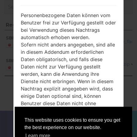
Personenbezogene Daten können vom
Benutzer frei zur Verfügung gestellt oder
Region
Dateiname
bei Verwendung dieses Nachtrags
Region
Dateiname
automatisch erhoben werden.
SBM
404SC_4_20170726105052_arc0blu0hw_fac.z
Sofern nicht anders angegeben, sind alle
Japan
in diesem Addendum erforderlichen
Daten obligatorisch, und falls diese
SBM
404SC_4_20170706200826_n2xsafl8c3.zip
Daten nicht zur Verfügung gestellt
Japan
werden, kann die Anwendung ihre
Dienste nicht erbringen. Wenn in diesem
Showing 1 to 2 of 2 entries
Nachtrag explizit angegeben wird, dass
einige Daten optional sind, können
Previous
1
Next
Benutzer diese Daten nicht ohne
Auswirkungen auf die Verfügbarkeit oder
FÜR BLOGGER
NACHRICHTEN
VERGLEICHE
das Funktionieren des Dienstes
This website uses cookies to ensure you get
KONTAKTE
VERTRAULICHKEIT
kommunizieren.
the best experience on our website.
ACCEPT
GET ME OUT OF HERE
NUTZUNGSBEDINGUNGEN
Benutzer, die nicht sicher sind, welche
Learn more