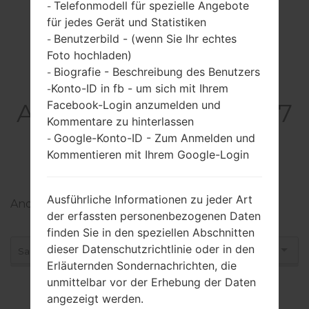
Telefonmodell für spezielle Angebote
-
für jedes Gerät und Statistiken
Benutzerbild - (wenn Sie Ihr echtes
-
Foto hochladen)
Biografie - Beschreibung des Benutzers
-
Konto-ID in fb - um sich mit Ihrem
-
Facebook-Login anzumelden und
Alle Android Nougat 7
Kommentare zu hinterlassen
Firmware für
Google-Konto-ID - Zum Anmelden und
-
Kommentieren mit Ihrem Google-Login
Samsung
Ausführliche Informationen zu jeder Art
Android Nougat 7 de
der erfassten personenbezogenen Daten
finden Sie in den speziellen Abschnitten
dieser Datenschutzrichtlinie oder in den
Samsung 404SC
Erläuternden Sondernachrichten, die
unmittelbar vor der Erhebung der Daten
angezeigt werden.