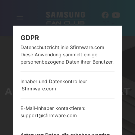
Navigation
DE
aktivieren
GDPR
Datenschutzrichtlinie Sfirmware.com
Diese Anwendung sammelt einige
personenbezogene Daten ihrer Benutzer.
Inhaber und Datenkontrolleur
ALLE ANDROID NOUGAT
Sfirmware.com
7 FIRMWARE FÜR
E-Mail-Inhaber kontaktieren:
support@sfirmware.com
SAMSUNG