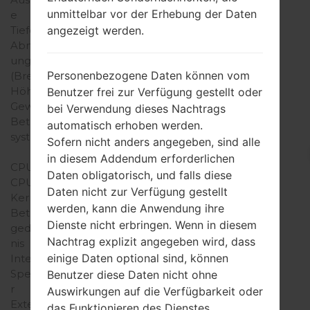
unmittelbar vor der Erhebung der Daten
e
angezeigt werden.
Tiefe
Abmess
ungen
Personenbezogene Daten können vom
(Breite /
Höhe)
Benutzer frei zur Verfügung gestellt oder
Gewicht
bei Verwendung dieses Nachtrags
Betriebs
automatisch erhoben werden.
system
Sofern nicht anders angegeben, sind alle
Ausrüstung
Ausrüstung
Ausrüstung
in diesem Addendum erforderlichen
CPU
Daten obligatorisch, und falls diese
CPU-
Daten nicht zur Verfügung gestellt
Kerne
werden, kann die Anwendung ihre
Betriebs
Dienste nicht erbringen. Wenn in diesem
gedächt
Nachtrag explizit angegeben wird, dass
nis
einige Daten optional sind, können
Interner
Speiche
Benutzer diese Daten nicht ohne
r
Auswirkungen auf die Verfügbarkeit oder
Externer
das Funktionieren des Dienstes