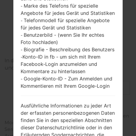
Marke des Telefons für spezielle
-
Vergleich der
Angebote für jedes Gerät und Statistiken
technischen
Telefonmodell für spezielle Angebote
-
für jedes Gerät und Statistiken
Merkmale von
Benutzerbild - (wenn Sie Ihr echtes
-
Samsung-Geräten
Foto hochladen)
Biografie - Beschreibung des Benutzers
-
Konto-ID in fb - um sich mit Ihrem
-
In dieser Zeile können Sie 3 Modelle auswählen
Facebook-Login anzumelden und
und vergleichen
Kommentare zu hinterlassen
Google-Konto-ID - Zum Anmelden und
-
Kommentieren mit Ihrem Google-Login
Modell und
Modell und
Modell und
Ausführliche Informationen zu jeder Art
seine
seine
seine
der erfassten personenbezogenen Daten
Eigenschaften
Eigenschaften
Eigenschaften
finden Sie in den speziellen Abschnitten
Modell
dieser Datenschutzrichtlinie oder in den
Serie
Erläuternden Sondernachrichten, die
Ausgab