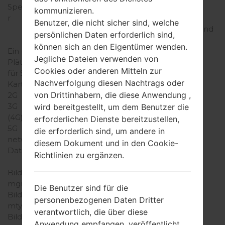
Speiche
kommunizieren.
r
Benutzer, die nicht sicher sind, welche
Netzwerk und
Netzwerk und
Netzwerk und
persönlichen Daten erforderlich sind,
Daten
Daten
Daten
können sich an den Eigentümer wenden.
Ein paar
Jegliche Dateien verwenden von
Plätze
Cookies oder anderen Mitteln zur
für SIM-
Nachverfolgung diesen Nachtrags oder
Karten
von Drittinhabern, die diese Anwendung ,
2G
3G
wird bereitgestellt, um dem Benutzer die
(4G) LTE
erforderlichen Dienste bereitzustellen,
5G
die erforderlich sind, um andere in
network
diesem Dokument und in den Cookie-
Daten
Richtlinien zu ergänzen.
Anzeige
Anzeige
Anzeige
Bildschir
mgröße
Die Benutzer sind für die
Bildschir
personenbezogenen Daten Dritter
mtyp
verantwortlich, die über diese
Bildschir
Anwendung empfangen, veröffentlicht