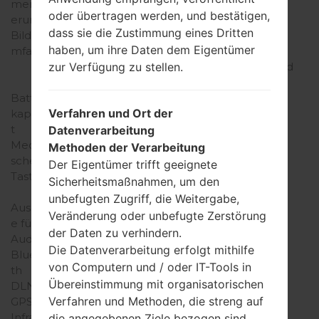
merweit
oder übertragen werden, und bestätigen,
erung
dass sie die Zustimmung eines Dritten
Bildschir
haben, um ihre Daten dem Eigentümer
mfarben
zur Verfügung zu stellen.
Batterie und
Batterie und
Batterie und
Tastatur
Tastatur
Tastatur
Batterie
Verfahren und Ort der
kapazitä
t
Datenverarbeitung
Mechani
Methoden der Verarbeitung
sche
Der Eigentümer trifft geeignete
Tastatur
Sicherheitsmaßnahmen, um den
Interfaces
Interfaces
Interfaces
unbefugten Zugriff, die Weitergabe,
Ausgab
Veränderung oder unbefugte Zerstörung
e für
der Daten zu verhindern.
Audio
Die Datenverarbeitung erfolgt mithilfe
Bluetoo
von Computern und / oder IT-Tools in
th
Übereinstimmung mit organisatorischen
DLNA
Verfahren und Methoden, die streng auf
GPS
Infrarota
die angegebenen Ziele bezogen sind.