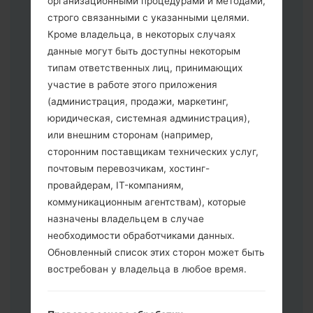
организационными процедурами и методами,
строго связанными с указанными целями.
Кроме владельца, в некоторых случаях
Скачайте на свой ПК:
Odin 3
.
данные могут быть доступны некоторым
Далее загрузите и распакуйте файл
типам ответственных лиц, принимающих
прошивки.
участие в работе этого приложения
Вам необходимо 1 (Выбрать 1 файл
(администрация, продажи, маркетинг,
прошивки здесь) или 5 (Выбрать 5
юридическая, системная администрация),
файл прошивки здесь) файлов для
или внешним сторонам (например,
прошивки:
сторонним поставщикам технических услуг,
AP: "System & Recovery"
почтовым перевозчикам, хостинг-
CP: "Modem & Radio"
провайдерам, IT-компаниям,
CSC _ ***: "Country & Region & Operator"
коммуникационным агентствам), которые
HOME_CSC _ ***: "Country & Region &
назначены владельцем в случае
Operator"
необходимости обработчиками данных.
Добавьте все файлы в программу Odin
Обновленный список этих сторон может быть
3.
востребован у владельца в любое время.
Если вы хотите прошить телефон и
сбросить к заводским настройкам
выберите CSC _ ***, в другом случае