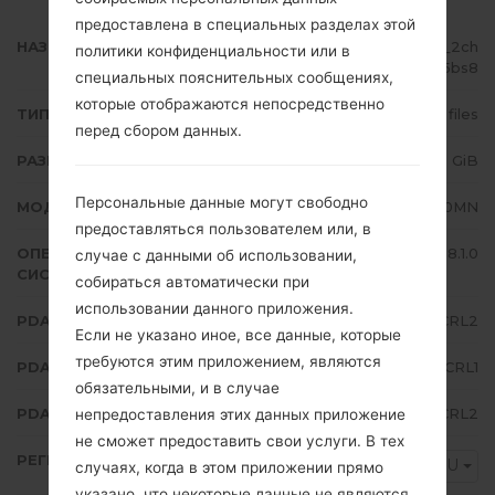
предоставлена в специальных разделах этой
НАЗВАНИЕ ФАЙЛА
SM-J710MN_1_20181228224001_2ch
политики конфиденциальности или в
re85bs8
специальных пояснительных сообщениях,
которые отображаются непосредственно
ТИП ПРОШИВКИ
4 files
перед сбором данных.
РАЗМЕР ФАЙЛА
1.66 GiB
Персональные данные могут свободно
МОДЕЛЬ
Samsung SM-J710MN
предоставляться пользователем или, в
ОПЕРАЦИОННАЯ
Android Oreo 8.1.0
случае с данными об использовании,
СИСТЕМА
собираться автоматически при
использовании данного приложения.
PDA/AP ВЕРСИЯ
J710MNUBU4CRL2
Если не указано иное, все данные, которые
требуются этим приложением, являются
PDA/AP ВЕРСИЯ
J710MNUWT4CRL1
обязательными, и в случае
PDA/AP ВЕРСИЯ
J710MNUBU4CRL2
непредоставления этих данных приложение
не сможет предоставить свои услуги. В тех
РЕГИОН
TGU
случаях, когда в этом приложении прямо
указано, что некоторые данные не являются