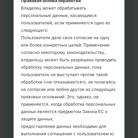
Правовая основа обработки
выберите HOME_CSC _ *** для
Владелец может обрабатывать
сохранения Ваших данных.
персональные данные, касающиеся
Теперь выключите устройство и
пользователей, если применяется одно из
войдите в "Download" режим. Все
следующего:
методы как это сделать:
Пользователи дали свое согласие на одну
Нажмите и удерживайте клавиши:
или более конкретных целей. Примечание:
питание, громкости и Bixbi.
согласно некоторому законодательству,
Нажмите и удерживайте клавиши:
владельцу может быть разрешено проводить
регулировки громкости. Подключив
обработку персональных данных, пока
телефон к ПК используя USB кабель.
пользователь не выступает против такой
Нажмите и удерживайте клавиши:
обработки («не отказывается»), не полагаясь
питание, громкости и домой.
на согласие или любое другое из следующих
Подключите USB кабель и нажмите
правовых оснований. Это, однако, не
клавиши: уменьшение звука и Bixbi.
применяется, когда обработка персональных
Нажмите и удерживайте клавиши:
данных является предметом Закона ЕС о
питания и увеличения громкости
защите данных;
Далее подключите к компьютеру,
предоставление данных необходимо для
программа Odin должна определить
выполнения соглашения с пользователем и/
Ваш девайс и "COM port number"