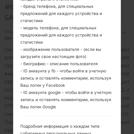
#67355 ДЛЯ SM-J710MN -
- бренд телефона, для специальных
предложений для каждого устройства и
SAMSUNGGALAXY J7 2016
статистики
- модель телефона, для специальных
Главная
→
Galaxy J7 2016
→
SamsungSM-J710MN
→
предложений для каждого устройства и
SM-J710MN_1_20181228224001_2chre85bs8.zip
статистики
Загрузите последнее обновление прошивки
- изображение пользователя - (если вы
загрузите свое настоящее фото)
для Samsung Galaxy J7 2016, но не забудьте
- биографию - описание пользователя
проверить, соответствует ли номер модели
- ID аккаунта у fb - чтобы войти в учетную
вашего смартфона указанному SM-J710MN. Код
запись и оставлять комментарии, используя
прошивки TGU для GUATEMALA. Продукт
Ваш логин у Facebook
поставляется с версией PDA J710MNUBU4CRL2 и
- ID аккаунта google - чтобы войти в учетную
версия CSC J710MNUWT4CRL1, MODEM версия
запись и оставлять комментарии, используя
J710MNUBU4CRL2. Версия операционной
Ваш логин Google
системы данной прошивки Android Oreo 8.1.0.
Подробная инструкция, как прошить стоковую
Подробная информация о каждом типе
прошивку на устройства Samsung
здесь
собираемых персональных данных