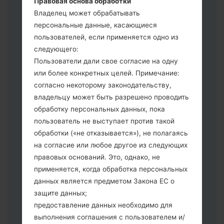
Правовая основа обработки
выберите HOME_CSC _ *** для
Владелец может обрабатывать
сохранения Ваших данных.
персональные данные, касающиеся
Теперь выключите устройство и
пользователей, если применяется одно из
войдите в "Download" режим. Все
следующего:
методы как это сделать:
Пользователи дали свое согласие на одну
Нажмите и удерживайте клавиши:
или более конкретных целей. Примечание:
питание, громкости и Bixbi.
согласно некоторому законодательству,
Нажмите и удерживайте клавиши:
владельцу может быть разрешено проводить
регулировки громкости. Подключив
обработку персональных данных, пока
телефон к ПК используя USB кабель.
пользователь не выступает против такой
Нажмите и удерживайте клавиши:
обработки («не отказывается»), не полагаясь
питание, громкости и домой.
на согласие или любое другое из следующих
Подключите USB кабель и нажмите
правовых оснований. Это, однако, не
клавиши: уменьшение звука и Bixbi.
применяется, когда обработка персональных
Нажмите и удерживайте клавиши:
данных является предметом Закона ЕС о
питания и увеличения громкости
защите данных;
Далее подключите к компьютеру,
предоставление данных необходимо для
программа Odin должна определить
выполнения соглашения с пользователем и/
Ваш девайс и "COM port number"