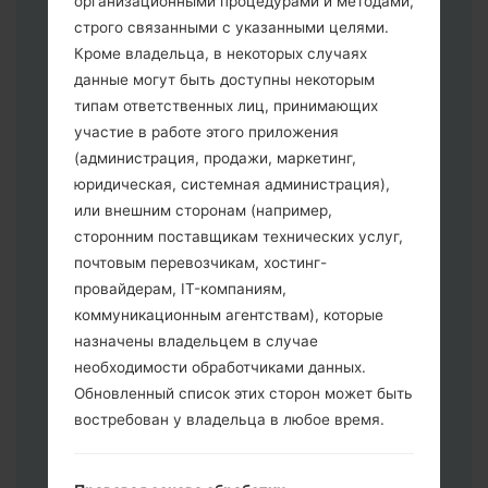
организационными процедурами и методами,
строго связанными с указанными целями.
Кроме владельца, в некоторых случаях
Скачайте на свой ПК:
Odin 3
.
данные могут быть доступны некоторым
Далее загрузите и распакуйте файл
типам ответственных лиц, принимающих
прошивки.
участие в работе этого приложения
Вам необходимо 1 (Выбрать 1 файл
(администрация, продажи, маркетинг,
прошивки здесь) или 5 (Выбрать 5
юридическая, системная администрация),
файл прошивки здесь) файлов для
или внешним сторонам (например,
прошивки:
сторонним поставщикам технических услуг,
AP: "System & Recovery"
почтовым перевозчикам, хостинг-
CP: "Modem & Radio"
провайдерам, IT-компаниям,
CSC _ ***: "Country & Region & Operator"
коммуникационным агентствам), которые
HOME_CSC _ ***: "Country & Region &
назначены владельцем в случае
Operator"
необходимости обработчиками данных.
Добавьте все файлы в программу Odin
Обновленный список этих сторон может быть
3.
востребован у владельца в любое время.
Если вы хотите прошить телефон и
сбросить к заводским настройкам
выберите CSC _ ***, в другом случае