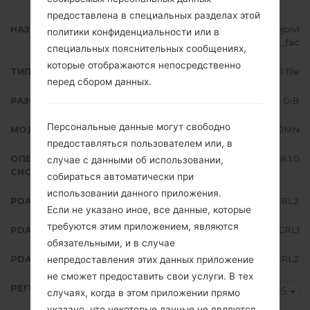
предоставлена в специальных разделах этой
НАЗВАНИЕ ФАЙЛА
SM-J710MN_1_20190313112114_kyjbiv1
политики конфиденциальности или в
t6t_fac
специальных пояснительных сообщениях,
которые отображаются непосредственно
ТИП ПРОШИВКИ
1 file
перед сбором данных.
РАЗМЕР ФАЙЛА
2.11 GiB
Персональные данные могут свободно
МОДЕЛЬ
Samsung SM-J710MN
предоставляться пользователем или, в
ОПЕРАЦИОННАЯ
Android Oreo 8.1.0
случае с данными об использовании,
СИСТЕМА
собираться автоматически при
использовании данного приложения.
PDA/AP ВЕРСИЯ
J710MNUBU4CRL2
Если не указано иное, все данные, которые
требуются этим приложением, являются
PDA/AP ВЕРСИЯ
J710MNUWT4CRL1
обязательными, и в случае
PDA/AP ВЕРСИЯ
J710MNUBU4CRL2
непредоставления этих данных приложение
не сможет предоставить свои услуги. В тех
РЕГИОН
NBS
случаях, когда в этом приложении прямо
указано, что некоторые данные не являются