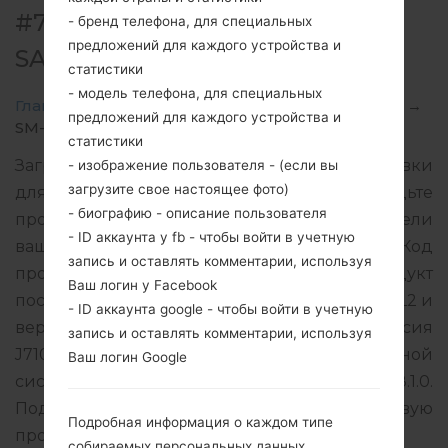
#72845 ДЛЯ SM-J710MN -
- бренд телефона, для специальных
предложений для каждого устройства и
SAMSUNGGALAXY J7 2016
статистики
- модель телефона, для специальных
Главная
→
Galaxy J7 2016
→
SamsungSM-J710MN
→
предложений для каждого устройства и
SM-J710MN_1_20190313112114_kyjbiv1t6t_fac.zip
статистики
Загрузите последнее обновление прошивки
- изображение пользователя - (если вы
загрузите свое настоящее фото)
для Samsung Galaxy J7 2016, но не забудьте
- биографию - описание пользователя
проверить, соответствует ли номер модели
- ID аккаунта у fb - чтобы войти в учетную
вашего смартфона указанному SM-J710MN. Код
запись и оставлять комментарии, используя
прошивки NBS для NICARAGUA. Продукт
Ваш логин у Facebook
поставляется с версией PDA J710MNUBU4CRL2 и
- ID аккаунта google - чтобы войти в учетную
версия CSC J710MNUWT4CRL1, MODEM версия
запись и оставлять комментарии, используя
J710MNUBU4CRL2. Версия операционной
Ваш логин Google
системы данной прошивки Android Oreo 8.1.0.
Подробная инструкция, как прошить стоковую
Подробная информация о каждом типе
прошивку на устройства Samsung
здесь
собираемых персональных данных