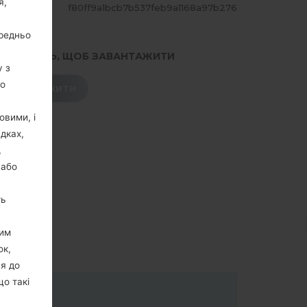
я,
ЕШ
f80ff9a1bcb7b537feb9a1168a97b276
ередньо
.НАТИСНІТЬ, ЩОБ ЗАВАНТАЖИТИ
у з
го
ЗАВАНТАЖИТИ
овими, і
дках,
,
 або
ть
цим
ок,
ня до
що такі