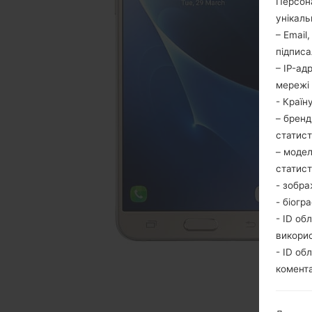
Персона
унікаль
– Email
підписа
– IP-ад
мережі 
- Країн
– бренд
статис
– модел
статис
- зобра
- біогр
- ID об
викори
- ID об
комента