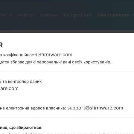
ОС
Articles
Новини
Як прошити
Наші проекти
R
Sfirmware.com
а конфіденційності
аток збирає деякі персональні дані своїх користувачів.
 та контролер даних
ware.com
ОФІЦІЙНА ПРОШИВКА #72845 
SAMSUNGGALAXY J7 2016
support@sfirmware.com
тна електронна адреса власника:
Головна
→
Galaxy J7 2016
→
SamsungSM-J710MN
→
J710MN_1_20190313112114_kyjbiv1t6t_fac.zip
аних, що збираються: