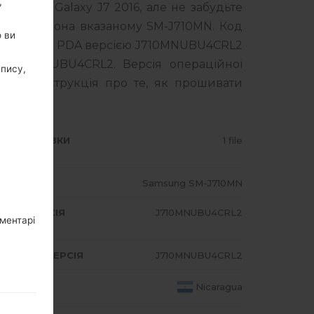
,
msung Galaxy J7 2016, але не забудьте
го смартфона вказаному SM-J710MN. Код
о ви
ляється з PDA версією J710MNUBU4CRL2
J710MNUBU4CRL2. Версія операційної
апису,
Повна інструкція про те, як прошивати
ИП ПРОШИВКИ
1 file
ОДЕЛЬ
Samsung SM-J710MN
A/AP ВЕРСІЯ
J710MNUBU4CRL2
оментарі
DEM/CP ВЕРСІЯ
J710MNUBU4CRL2
АЇНА
Nicaragua