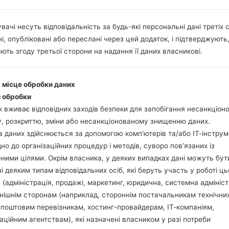
Інструкції
вачі несуть відповідальність за будь-які персональні дані третіх с
і, опубліковані або переслані через цей додаток, і підтверджують
Завантажте на свій П
ють згоду третьої сторони на надання її даних власникові.
Далі завантажте та 
Вам потрібно 1 (Ви
(Вибрати 5 файл про
і місце обробки даних
AP: "System & Recov
 обробки
CP: "Modem & Radio
 вживає відповідних заходів безпеки для запобігання несанкціо
CSC_***: "Country &
, розкриттю, зміни або несанкціонованому знищенню даних.
HOME_CSC_***: "Cou
 даних здійснюється за допомогою комп’ютерів та/або ІТ-інструм
Додайте усі файли у 
дно до організаційних процедур і методів, суворо пов’язаних із
Якщо ви хочете 
ними цілями. Окрім власника, у деяких випадках дані можуть бут
заводських налашт
і деяким типам відповідальних осіб, які беруть участь у роботі ць
випадку виберіть H
 (адміністрація, продажі, маркетинг, юридична, системна адмініст
даних.
нішнім сторонам (наприклад, стороннім постачальникам технічни
Тепер вимкніть прис
 поштовим перевізникам, хостинг-провайдерам, ІТ-компаніям,
Усі методи як це зро
аційним агентствам), які назначені власником у разі потреби
Натисніть та утри