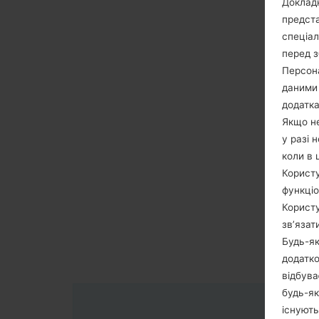
Докладн
предста
спеціа
перед з
Персона
даними 
додатка
Якщо не
у разі 
коли в 
Користу
функціо
Користу
зв’язат
Будь-як
додатко
відбува
будь-як
існують