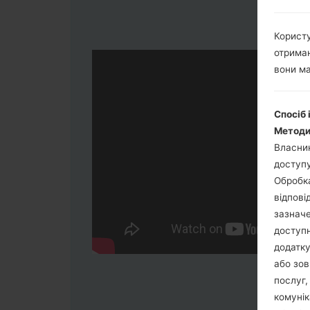
Користу
отриман
вони ма
Спосіб 
Методи
Власник
доступу
Обробка
відпові
зазначе
доступн
додатку
або зов
послуг,
комунік