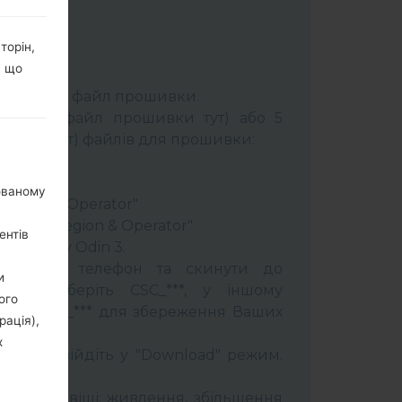
торін,
, що
К:
Odin 3
.
розпакуйте файл прошивки.
брати 1 файл прошивки тут) або 5
шивки тут) файлів для прошивки:
ery"
"
нованому
 Region & Operator"
ntry & Region & Operator"
ентів
програму Odin 3.
прошити телефон та скинути до
и
увань оберіть CSC_***, у іншому
ого
OME_CSC_*** для збереження Ваших
рація),
х
трій і увійдіть у "Download" режим.
бити:
муйти клавіші: живлення, збільшення