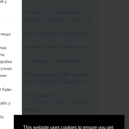
ий у
тримуйте клавіші: зменшення та
сті. Підключивши телефон до ПК
 кабель.
муйти клавіші: живлення, збільшення
, якщо
ель та натисніть клавіші: зменшення
тка:
ити
тримуйти клавіші: живлення та
бробки
тупних
лефон до ПК, програма Odin повина
ьних
 та "COM port number" з'явиться на
я будь-
t" час та "Auto-Reboot".
ть кнопку "Start". Ваш девайс
 або у
ідєднається від ПК.
бо
This website uses cookies to ensure you get