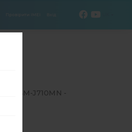
UK
Провірити IMEI
Вхід
ДЛЯ SM-J710MN -
SM-