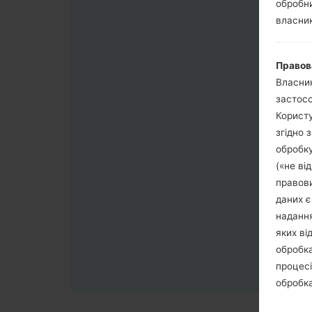
обробни
власник
Правов
Власник
застосо
Користу
згідно 
обробку
(«не ві
правови
даних є
надання
яких ві
обробка
процесі
обробка
третя с