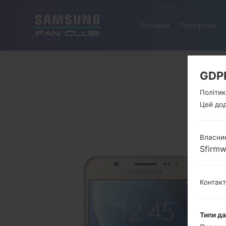
Головна
Телефони
GDP
Політик
Цей дод
Власник
Sfirm
Контак
Типи д