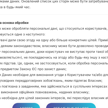
ками даних. Оновлений список цих сторін може бути затребуван
гучності та Bixbi.
а в будь-який час.
Натисніть та у
збільшення гучно
використовуючи USB
а основа обробки
Натисніть та утри
 може обробляти персональні дані, що стосуються користувачів
гучності та додому.
вується одне з наступного:
Підключіть USB каб
вачі дали свою згоду на одну або більше конкретних цілей. Примі
звуку та Bixbi.
з деяким законодавством, власнику може бути дозволено провод
Натисніть та у
 персональних даних, доки користувач не виступає проти такої о
збільшення гучності.
дмовляється»), не покладаючись на згоду або будь-яку іншу з нас
Далі підключить те
х підстав. Це, однак, не застосовується, коли обробка персонал
виявити Ваш девайс
 предметом Закону ЄС про захист даних;
екрані.
 Даних необхідне для виконання угоди з Користувачем та/або дл
Вказуйте лише "F.Rese
дповідних переддоговірних зобов’язань, яким підлягає Власник;
В кінці натисні
 пов’язана з завданням, яке здійснюється в суспільних інтересах
перезагрузиться та в
 виконання офіційних повноважень, наданих власнику;
 необхідна для цілей законних інтересів, які переслідує власник а
торона.