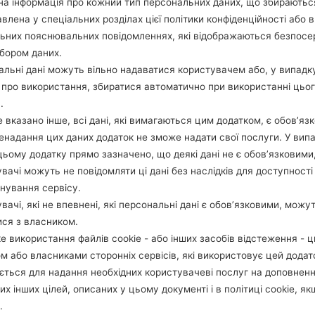
а інформація про кожний тип персональних даних, що збираютьс
ОПИС
Movistar
Х
влена у спеціальних розділах цієї політики конфіденційності або в
льних пояснювальних повідомленнях, які відображаються безпос
бором даних.
1.ПЕРЕВІРТИ НАЯВНІСТЬ RECAPTCHA
2
льні дані можуть вільно надаватися користувачем або, у випадк
про використання, збиратися автоматично при використанні цьо
.
 вказано інше, всі дані, які вимагаються цим додатком, є обов’язк
ненадання цих даних додаток не зможе надати свої послуги. У випа
цьому додатку прямо зазначено, що деякі дані не є обов’язковими
вачі можуть не повідомляти ці дані без наслідків для доступності
нування сервісу.
вачі, які не впевнені, які персональні дані є обов’язковими, можу
ися з власником.
е використання файлів cookie - або інших засобів відстеження - 
м або власниками сторонніх сервісів, які використовує цей додат
ється для надання необхідних користувачеві послуг на доповнен
их інших цілей, описаних у цьому документі і в політиці cookie, як
.