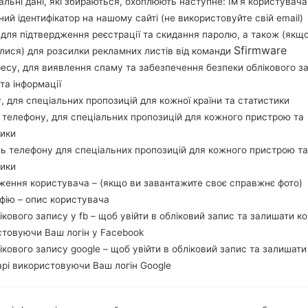
льні дані, які збираються, охоплюють наступне: Ім’я користувача
Завантажте останнє оновлення прошивки для Sa
ний ідентифікатор на нашому сайті (не використовуйте свій email)
перевірити, чи відповідає номер моделі вашо
, для підтвердження реєстрації та скидання паролю, а також (якщ
прошивки NBS для NICARAGUA. Продукт постав
Sfirmware
лися) для розсилки рекламних листів від команди
версія CSC J710MNUWT4CRL1, MODEM версия 
ресу, для виявлення спаму та забезпечення безпеки облікового з
системи даної прошивки Android Oreo 8.1.0. 
та інформації
стокову прошивку на пристроях Samsung
тут
у, для спеціальних пропозицій для кожної країни та статистики
 телефону, для спеціальних пропозицій для кожного пристрою та
тики
НАЗВА ФАЙЛУ
SM-J710MN_1_20190313112114_ky
Т
ь телефону для спеціальних пропозицій для кожного пристрою та
jbiv1t6t_fac
тики
РОЗМІР ФАЙЛУ
2.11 GiB
М
ження користувача – (якщо ви завантажите своє справжнє фото)
афію – опис користувача
ОПЕРАЦІЙНА
Android Oreo 8.1.0
PD
лікового запису у fb – щоб увійти в обліковий запис та залишати к
СИСТЕМА
стовуючи Ваш логін у Facebook
лікового запису google – щоб увійти в обліковий запис та залишати
CSC ВЕРСІЯ
J710MNUWT4CRL1
MO
рі використовуючи Ваш логін Google
РЕГІОН
КР
NBS