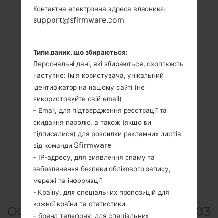
Контактна електронна адреса власника:
support@sfirmware.com
Типи даних, що збираються:
Персональні дані, які збираються, охоплюють
наступне: Ім’я користувача, унікальний
ідентифікатор на нашому сайті (не
використовуйте свій email)
– Email, для підтвердження реєстрації та
скидання паролю, а також (якщо ви
підписалися) для розсилки рекламних листів
Sfirmware
від команди
– IP-адресу, для виявлення спаму та
забезпечення безпеки облікового запису,
мережі та інформації
- Країну, для спеціальних пропозицій для
кожної країни та статистики
ОФІЦІЙНА ПРОШИВКА #135903
– бренд телефону, для спеціальних