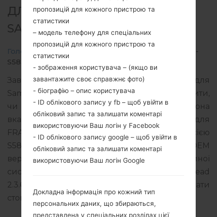
ДЛЯ GT-S5830 -
пропозицій для кожного пристрою та
статистики
SAMSUNGGALAXY ACE
– модель телефону для спеціальних
пропозицій для кожного пристрою та
Головна
→
Galaxy Ace
→
SamsungGT-S5830
→
GT-
статистики
S5830_SFR_1_20120821164553_a79c6lorrw.zip
- зображення користувача – (якщо ви
завантажите своє справжнє фото)
Завантажте останнє оновлення прошивки для
- біографію – опис користувача
Samsung Galaxy Ace, але не забудьте перевірити,
- ID облікового запису у fb – щоб увійти в
чи відповідає номер моделі вашого смартфона
обліковий запис та залишати коментарі
вказаному GT-S5830. Код прошивки SFR для
використовуючи Ваш логін у Facebook
FRANCE. Продукт поставляється з PDA версією
- ID облікового запису google – щоб увійти в
S5830BUKT2 версія CSC S5830SFRKT1, MODEM
обліковий запис та залишати коментарі
версия S5830XWKT8. Версія операційної
використовуючи Ваш логін Google
системи даної прошивки Android Gingerbread
2.3.6. Повна інструкція про те, як прошивати
Докладна інформація про кожний тип
стокову прошивку на пристроях Samsung
тут
персональних даних, що збираються,
представлена у спеціальних розділах цієї