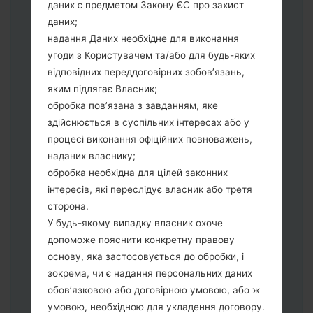
даних є предметом Закону ЄС про захист
"Download" режим. Усі методи як це
даних;
зробити:
надання Даних необхідне для виконання
Натисніть та утримуйти клавіші:
угоди з Користувачем та/або для будь-яких
живлення, збільшення гучності та Bixbi.
відповідних переддоговірних зобов’язань,
Натисніть та утримуйте клавіші:
яким підлягає Власник;
зменшення та збільшення гучності.
обробка пов’язана з завданням, яке
Підключивши телефон до ПК
здійснюється в суспільних інтересах або у
використовуючи USB кабель.
процесі виконання офіційних повноважень,
Натисніть та утримуйти клавіші:
наданих власнику;
живлення, збільшення гучності та
обробка необхідна для цілей законних
додому.
інтересів, які переслідує власник або третя
Підключіть USB кабель та натисніть
сторона.
клавіші: зменшення звуку та Bixbi.
У будь-якому випадку власник охоче
Натисніть та утримуйти клавіші:
допоможе пояснити конкретну правову
живлення та збільшення гучності.
основу, яка застосовується до обробки, і
Далі підключить телефон до ПК,
зокрема, чи є надання персональних даних
програма Odin повина виявити Ваш
обов’язковою або договірною умовою, або ж
девайс та "COM port number" з'явиться
умовою, необхідною для укладення договору.
на екрані.