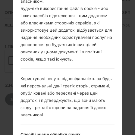
власником.
Будь-яке використання файлів cookie - або
ОПИС
SFR
інших засобів відстеження - цим додатком
або власниками сторонніх сервісів, які
ХЕШ
337943bf894daf96129060ac01d1c736
використовує цей додаток, відбувається для
надання необхідних користувачеві послуг на
доповнення до будь-яких інших цілей,
1.ПЕРЕВІРТИ НАЯВНІСТЬ RECAPTCHA
описаних у цьому документі і в політиці
cookie, якщо такі існують.
Користувачі несуть відповідальність за будь-
2.НАТИСНІТЬ, ЩОБ ЗАВАНТАЖИТИ
які персональні дані третіх сторін, отримані,
опубліковані або переслані через цей
ЗАВАНТАЖИТИ
додаток, і підтверджують, що вони мають
згоду третьої сторони на надання її даних
власникові.
Спосіб і місце обробки даних