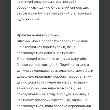
назначені власником у разі потреби
Завантажте на свій ПК:
Odin 3
.
обробниками даних. Оновлений список цих
Далі завантажте та розпакуйте файл
сторін може бути затребуваний у власника в
прошивки.
будь-який час.
Вам потрібно 1 (Вибрати 1 файл
прошивки тут) або 5 (Вибрати 5 файл
Правова основа обробки
прошивки тут) файлів для прошивки:
Власник може обробляти персональні дані,
AP: "System & Recovery"
що стосуються користувачів, якщо
CP: "Modem & Radio"
застосовується одне з наступного:
CSC_***: "Country & Region & Operator"
Користувачі дали свою згоду на одну або
HOME_CSC_***: "Country & Region &
більше конкретних цілей. Примітка: згідно з
Operator"
деяким законодавством, власнику може бути
Додайте усі файли у програму Odin 3.
дозволено проводити обробку персональних
Якщо ви хочете прошити телефон та
даних, доки користувач не виступає проти
скинути до заводських налаштувань
такої обробки («не відмовляється»), не
оберіть CSC_***, у іншому випадку
покладаючись на згоду або будь-яку іншу з
виберіть HOME_CSC_*** для
наступних правових підстав. Це, однак, не
збереження Ваших даних.
застосовується, коли обробка персональних
Тепер вимкніть пристрій і увійдіть у