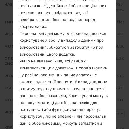
НАЗВА ФАЙЛУ
GT-S5830_SFR_1_20120821164553_
політики конфіденційності або в спеціальних
a79c6lorrw
пояснювальних повідомленнях, які
відображаються безпосередньо перед
ТИП ПРОШИВКИ
4 files
збором даних.
Персональні дані можуть вільно надаватися
РОЗМІР ФАЙЛУ
140.83 MiB
користувачем або, у випадку з даними про
МОДЕЛЬ
Samsung GT-S5830
використання, збиратися автоматично при
використанні цього додатка.
ОПЕРАЦІЙНА
Android Gingerbread 2.3.6
Якщо не вказано інше, всі дані, які
СИСТЕМА
вимагаються цим додатком, є обов’язковими,
і у разі ненадання цих даних додаток не
PDA/AP ВЕРСІЯ
S5830BUKT2
зможе надати свої послуги. У випадках, коли
CSC ВЕРСІЯ
S5830SFRKT1
в цьому додатку прямо зазначено, що деякі
дані не є обов’язковими, Користувачі можуть
MODEM/CP ВЕРСІЯ
S5830XWKT8
не повідомляти ці дані без наслідків для
доступності або функціонування сервісу.
РЕГІОН
SFR
Користувачі, які не впевнені, які персональні
дані є обов’язковими, можуть зв’язатися з
КРАЇНА
France