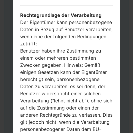
möchten, wählen Sie CSC_***, in einem
anderen Fall wählen Sie HOME_CSC_***
Rechtsgrundlage der Verarbeitung
um Ihre Daten zu speichern.
Der Eigentümer kann personenbezogene
Jetzt schalten Sie das Gerät aus und
Daten in Bezug auf Benutzer verarbeiten,
aktivieren Sie Download-Modus. Alle
wenn eine der folgenden Bedingungen
Methoden, wie es geht:
zutrifft:
Halten Sie die Power-, Lautstärke- und
Benutzer haben ihre Zustimmung zu
Bixbi- Tasten gedrückt.
einem oder mehreren bestimmten
Halten Sie Lauter- und Leiser-Tasten
Zwecken gegeben. Hinweis: Gemäß
gedrückt. Schließen Sie das Telefon mit
einigen Gesetzen kann der Eigentümer
einem USB-Kabel an den PC an.
berechtigt sein, personenbezogene
Halten Sie die Power-, Lauter- und
Daten zu verarbeiten, es sei denn, der
Home-Tasten gedrückt.
Benutzer widerspricht einer solchen
Schließen Sie das USB-Kabel an und
Verarbeitung ("lehnt nicht ab"), ohne sich
halten Sie die Leiser- und Bixbi-Tasten
auf die Zustimmung oder einen der
gedrückt.
anderen Rechtsgründe zu verlassen. Dies
Halten Sie die Power- und Lauter-
gilt jedoch nicht, wenn die Verarbeitung
Tasten gedrückt.
personenbezogener Daten dem EU-