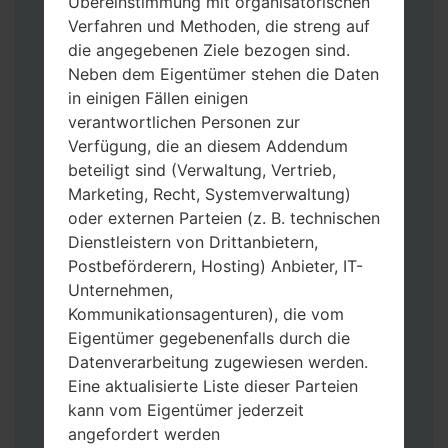
Übereinstimmung mit organisatorischen
Verfahren und Methoden, die streng auf
die angegebenen Ziele bezogen sind.
Neben dem Eigentümer stehen die Daten
Laden Sie auf Ihren PC:
Odin 3
neueste
in einigen Fällen einigen
Version herunter.
verantwortlichen Personen zur
Dann laden Sie die Firmware-Datei
Verfügung, die an diesem Addendum
herunter und entpacken Sie sie.
beteiligt sind (Verwaltung, Vertrieb,
Sie brauchen 1(wählen Sie hier 1 Firmware-
Marketing, Recht, Systemverwaltung)
Datei aus) oder 5 (wählen Sie 5 Firmware-
oder externen Parteien (z. B. technischen
Dateien aus) Firmware-Dateien:
Dienstleistern von Drittanbietern,
AP: „System & Recovery“
Postbeförderern, Hosting) Anbieter, IT-
CP: „Modem & Radio“
Unternehmen,
CSC_***: „Country & Region & Operator“
Kommunikationsagenturen), die vom
HOME_CSC_***: „Country & Region &
Eigentümer gegebenenfalls durch die
Operator“
Datenverarbeitung zugewiesen werden.
Fügen Sie dem Programm Odin 3 alle
Eine aktualisierte Liste dieser Parteien
Dateien hinzu.
kann vom Eigentümer jederzeit
Wenn Sie das Telefon flashen und auf die
angefordert werden
Werkseinstellungen zurücksetzen