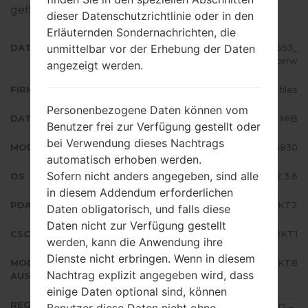
geflascht wird,
gibt es hier
dieser Datenschutzrichtlinie oder in den
Erläuternden Sondernachrichten, die
unmittelbar vor der Erhebung der Daten
DATEINAME
GT-S5830_SFR_1_20120821164553_
a79c6lorrw
angezeigt werden.
FIRMWARE TYP
4 files
Personenbezogene Daten können vom
DATEIGRÖSSE
140.83 MiB
Benutzer frei zur Verfügung gestellt oder
bei Verwendung dieses Nachtrags
MODELL
Samsung GT-S5830
automatisch erhoben werden.
Sofern nicht anders angegeben, sind alle
OS
Android Gingerbread 2.3.6
in diesem Addendum erforderlichen
PDA/AP AUSFÜHRUNG
S5830BUKT2
Daten obligatorisch, und falls diese
Daten nicht zur Verfügung gestellt
CSC AUSFÜHRUNG
S5830SFRKT1
werden, kann die Anwendung ihre
Dienste nicht erbringen. Wenn in diesem
MODEM/CP
S5830XWKT8
Nachtrag explizit angegeben wird, dass
AUSFÜHRUNG
einige Daten optional sind, können
REGION
Benutzer diese Daten nicht ohne