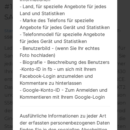
#135903 FÜR GT-S5830 -
Land, für spezielle Angebote für jedes
-
Land und Statistiken
SAMSUNGGALAXY ACE
Marke des Telefons für spezielle
-
Angebote für jedes Gerät und Statistiken
Startseite
→
Galaxy Ace
→
SamsungGT-S5830
→
GT-
Telefonmodell für spezielle Angebote
-
S5830_SFR_1_20120821164553_a79c6lorrw.zip
für jedes Gerät und Statistiken
Benutzerbild - (wenn Sie Ihr echtes
Laden Sie das neueste Firmware-Update für
-
Foto hochladen)
Samsung Galaxy Ace herunter. Vergessen Sie
Biografie - Beschreibung des Benutzers
-
jedoch nicht zu überprüfen, ob die Modellnummer
Konto-ID in fb - um sich mit Ihrem
-
Ihres Smartphones dem angegebenen GT-S5830
Facebook-Login anzumelden und
entspricht. Der Firmware-Code SFR ist für FRANCE.
Kommentare zu hinterlassen
Das Produkt wird mit der PDA-Version S5830BUKT2
Google-Konto-ID - Zum Anmelden und
-
und CSC-Version S5830SFRKT1, MODEM-Version
Kommentieren mit Ihrem Google-Login
S5830XWKT8 geliefert. Die Betriebssystemversion
der angegebenen Firmware ist Android
Ausführliche Informationen zu jeder Art
Gingerbread 2.3.6. Detalierte Anleitung, wie man die
der erfassten personenbezogenen Daten
Standart - Firmware auf Samsung-Geräten
finden Sie in den speziellen Abschnitten