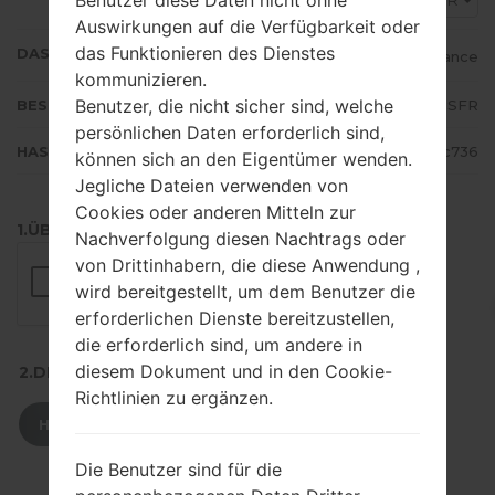
SFR
Auswirkungen auf die Verfügbarkeit oder
das Funktionieren des Dienstes
DAS LAND
France
kommunizieren.
Benutzer, die nicht sicher sind, welche
BESCHREIBUNG
SFR
persönlichen Daten erforderlich sind,
HASH
337943bf894daf96129060ac01d1c736
können sich an den Eigentümer wenden.
Jegliche Dateien verwenden von
Cookies oder anderen Mitteln zur
1.ÜBERPRÜFEN SIE AUF RECAPTCHA
Nachverfolgung diesen Nachtrags oder
von Drittinhabern, die diese Anwendung ,
wird bereitgestellt, um dem Benutzer die
erforderlichen Dienste bereitzustellen,
die erforderlich sind, um andere in
diesem Dokument und in den Cookie-
2.DRÜCKEN SIE ZUM HERUNTERLADEN
Richtlinien zu ergänzen.
HERUNTERLADEN
Die Benutzer sind für die