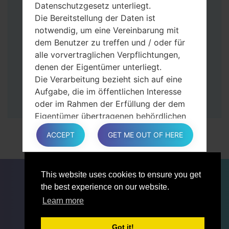
Dann schließen Sie das Telefon an den PC
Datenschutzgesetz unterliegt.
an, das Programm Odin erkennt Ihr Gerät
Die Bereitstellung der Daten ist
und „COM port number“ wird auf dem
notwendig, um eine Vereinbarung mit
Bildschirm angezeigt.
dem Benutzer zu treffen und / oder für
Geben Sie nur die „F. Reset”-Zeit und
alle vorvertraglichen Verpflichtungen,
„Auto-Rebot“ an.
denen der Eigentümer unterliegt.
Zum Schluss klicken Sie „Start“-Taste auf.
Die Verarbeitung bezieht sich auf eine
Ihr Gerät wird neu gestartet und von PC
Aufgabe, die im öffentlichen Interesse
getrennt.
oder im Rahmen der Erfüllung der dem
Eigentümer übertragenen behördlichen
Befugnisse ausgeführt wird.
ACCEPT
GET ME OUT OF HERE
Die Verarbeitung ist für berechtigte
Interessen des Eigentümers oder eines
Dritten erforderlich.
FÜR BLOGGER
NACHRICHTEN
VERGLEICHE
This website uses cookies to ensure you get
In jedem Fall hilft der Eigentümer gerne
KONTAKTE
VERTRAULICHKEIT
the best experience on our website.
bei der Erläuterung des für die
NUTZUNGSBEDINGUNGEN
Learn more
Verarbeitung geltenden rechtlichen
Rahmens und insbesondere, ob die
Bereitstellung personenbezogener Daten
Got it!