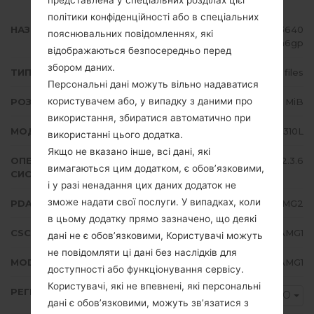
представлена у спеціальних розділах цієї
політики конфіденційності або в спеціальних
НАЗВА ФАЙЛУ
GT-S6310L_COO_1_20140814163640
пояснювальних повідомленнях, які
_pfww4fa6gp
відображаються безпосередньо перед
збором даних.
ТИП ПРОШИВКИ
4 files
Персональні дані можуть вільно надаватися
користувачем або, у випадку з даними про
РОЗМІР ФАЙЛУ
581.56 MiB
використання, збиратися автоматично при
МОДЕЛЬ
Samsung GT-S6310L
використанні цього додатка.
Якщо не вказано інше, всі дані, які
ОПЕРАЦІЙНА
Android Gingerbread 2.3.6
вимагаються цим додатком, є обов’язковими,
СИСТЕМА
і у разі ненадання цих даних додаток не
зможе надати свої послуги. У випадках, коли
PDA/AP ВЕРСІЯ
S6310LUBAMG2
в цьому додатку прямо зазначено, що деякі
CSC ВЕРСІЯ
S6310LUUBAMG1
дані не є обов’язковими, Користувачі можуть
не повідомляти ці дані без наслідків для
MODEM/CP ВЕРСІЯ
S6310LUBAMG1
доступності або функціонування сервісу.
Користувачі, які не впевнені, які персональні
РЕГІОН
COO
дані є обов’язковими, можуть зв’язатися з