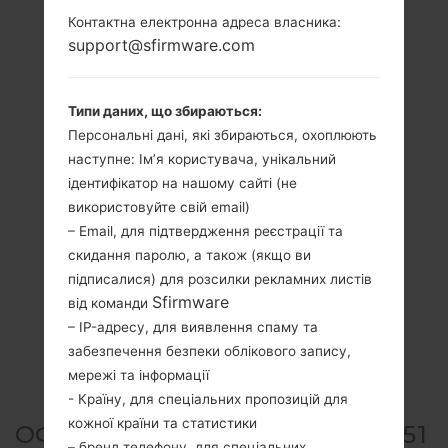
Контактна електронна адреса власника:
support@sfirmware.com
Типи даних, що збираються:
Персональні дані, які збираються, охоплюють
наступне: Ім’я користувача, унікальний
ідентифікатор на нашому сайті (не
використовуйте свій email)
– Email, для підтвердження реєстрації та
скидання паролю, а також (якщо ви
підписалися) для розсилки рекламних листів
Sfirmware
від команди
– IP-адресу, для виявлення спаму та
забезпечення безпеки облікового запису,
мережі та інформації
- Країну, для спеціальних пропозицій для
кожної країни та статистики
ОФІЦІЙНА ПРОШИВКА #135951
– бренд телефону, для спеціальних