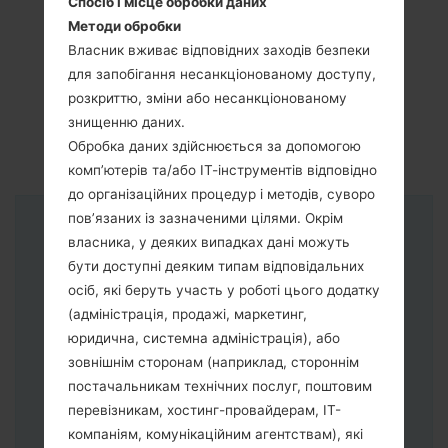
Спосіб і місце обробки даних
Методи обробки
Власник вживає відповідних заходів безпеки
для запобігання несанкціонованому доступу,
розкриттю, зміни або несанкціонованому
знищенню даних.
Обробка даних здійснюється за допомогою
комп’ютерів та/або ІТ-інструментів відповідно
до організаційних процедур і методів, суворо
пов’язаних із зазначеними цілями. Окрім
Інструкції
власника, у деяких випадках дані можуть
бути доступні деяким типам відповідальних
осіб, які беруть участь у роботі цього додатку
(адміністрація, продажі, маркетинг,
юридична, системна адміністрація), або
зовнішнім сторонам (наприклад, стороннім
постачальникам технічних послуг, поштовим
перевізникам, хостинг-провайдерам, ІТ-
компаніям, комунікаційним агентствам), які