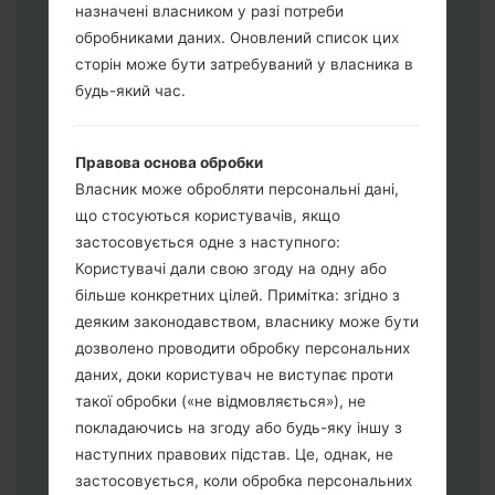
назначені власником у разі потреби
обробниками даних. Оновлений список цих
сторін може бути затребуваний у власника в
будь-який час.
Завантажте на свій ПК:
Odin 3
.
Далі завантажте та розпакуйте файл
Правова основа обробки
прошивки.
Власник може обробляти персональні дані,
Вам потрібно 1 (Вибрати 1 файл
що стосуються користувачів, якщо
прошивки тут) або 5 (Вибрати 5 файл
застосовується одне з наступного:
прошивки тут) файлів для прошивки:
Користувачі дали свою згоду на одну або
AP: "System & Recovery"
більше конкретних цілей. Примітка: згідно з
CP: "Modem & Radio"
деяким законодавством, власнику може бути
CSC_***: "Country & Region & Operator"
дозволено проводити обробку персональних
HOME_CSC_***: "Country & Region &
даних, доки користувач не виступає проти
Operator"
такої обробки («не відмовляється»), не
Додайте усі файли у програму Odin 3.
покладаючись на згоду або будь-яку іншу з
Якщо ви хочете прошити телефон та
наступних правових підстав. Це, однак, не
скинути до заводських налаштувань
застосовується, коли обробка персональних
оберіть CSC_***, у іншому випадку