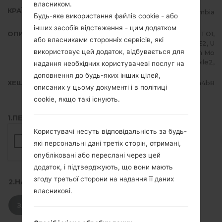
власником.
КРАЇНА
Colombia
Будь-яке використання файлів cookie - або
інших засобів відстеження - цим додатком
ОПИС
Claro, Movistar, TIGO, ETB, EXITO1,
або власниками сторонніх сервісів, які
EXITO2, UFF1, UFF2, U NE1, UNE2, U
використовує цей додаток, відбувається для
NE3, UNE4, Virgin Mobile1, Virgin Mo
bile2,
надання необхідних користувачеві послуг на
доповнення до будь-яких інших цілей,
ХЕШ
f187123cf2f0df7486605916748aa4b8
описаних у цьому документі і в політиці
cookie, якщо такі існують.
1.ПЕРЕВІРТИ НАЯВНІСТЬ RECAPTCHA
Користувачі несуть відповідальність за будь-
які персональні дані третіх сторін, отримані,
опубліковані або переслані через цей
додаток, і підтверджують, що вони мають
згоду третьої сторони на надання її даних
2.НАТИСНІТЬ, ЩОБ ЗАВАНТАЖИТИ
власникові.
ЗАВАНТАЖИТИ