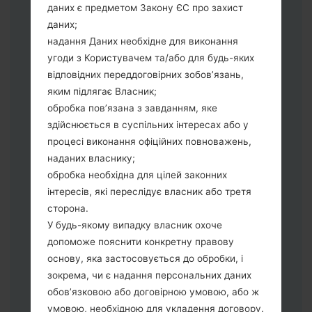
даних є предметом Закону ЄС про захист
виберіть HOME_CSC_*** для
даних;
збереження Ваших даних.
надання Даних необхідне для виконання
Тепер вимкніть пристрій і увійдіть у
угоди з Користувачем та/або для будь-яких
"Download" режим. Усі методи як це
відповідних переддоговірних зобов’язань,
зробити:
яким підлягає Власник;
Натисніть та утримуйти клавіші:
обробка пов’язана з завданням, яке
живлення, збільшення гучності та Bixbi.
здійснюється в суспільних інтересах або у
Натисніть та утримуйте клавіші:
процесі виконання офіційних повноважень,
зменшення та збільшення гучності.
наданих власнику;
Підключивши телефон до ПК
обробка необхідна для цілей законних
використовуючи USB кабель.
інтересів, які переслідує власник або третя
Натисніть та утримуйти клавіші:
сторона.
живлення, збільшення гучності та
У будь-якому випадку власник охоче
додому.
допоможе пояснити конкретну правову
Підключіть USB кабель та натисніть
основу, яка застосовується до обробки, і
клавіші: зменшення звуку та Bixbi.
зокрема, чи є надання персональних даних
Натисніть та утримуйти клавіші:
обов’язковою або договірною умовою, або ж
живлення та збільшення гучності.
умовою, необхідною для укладення договору.