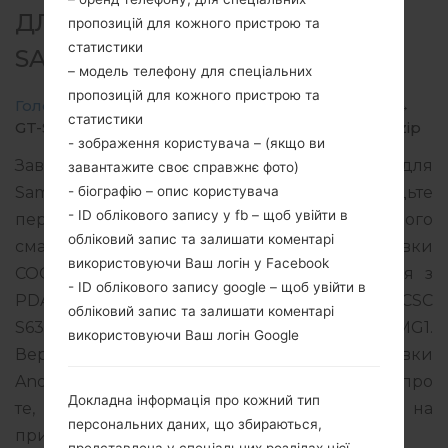
ДЛЯ GT-S6310L -
пропозицій для кожного пристрою та
статистики
SAMSUNGGALAXY Y DUOS
– модель телефону для спеціальних
пропозицій для кожного пристрою та
Головна
→
Galaxy Y Duos
→
SamsungGT-S6310L
→
статистики
GT-S6310L_COO_1_20140814163640_pfww4fa6gp.zip
- зображення користувача – (якщо ви
Завантажте останнє оновлення прошивки для
завантажите своє справжнє фото)
- біографію – опис користувача
Samsung Galaxy Y Duos, але не забудьте
- ID облікового запису у fb – щоб увійти в
перевірити, чи відповідає номер моделі вашого
обліковий запис та залишати коментарі
смартфона вказаному GT-S6310L. Код прошивки
використовуючи Ваш логін у Facebook
COO для COLOMBIA. Продукт поставляється з
- ID облікового запису google – щоб увійти в
PDA версією S6310LUBAMG2 версія CSC
обліковий запис та залишати коментарі
S6310LUUBAMG1, MODEM версия S6310LUBAMG1.
використовуючи Ваш логін Google
Версія операційної системи даної прошивки
Android Gingerbread 2.3.6. Повна інструкція про
Докладна інформація про кожний тип
те, як прошивати стокову прошивку на
персональних даних, що збираються,
пристроях Samsung
тут