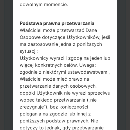
HOME_CSC_***: "Country & Region &
dowolnym momencie.
Operator"
Dodaj wszystkie pliki w Odin 3.
Jeśli chcesz wyczyścić pamięć flash użyj
Podstawa prawna przetwarzania
CSC_*** albo użyj HOME_CSC_ ***, aby
Właściciel może przetwarzać Dane
zachować wszystkie swoje dane i aplikacje.
Osobowe dotyczące Użytkowników, jeśli
Teraz wyłącz swój telefon i przejdź do
ma zastosowanie jedna z poniższych
trybu pobierania. Jak wykonać wszystkie
sytuacji:
metody:
Użytkownicy wyrazili zgodę na jeden lub
Naciśnij i przytrzymaj klawisz zasilania,
więcej konkretnych celów. Uwaga:
przycisk zwiększania głośności i klawisz
zgodnie z niektórymi ustawodawstwami,
Bixby.
Właściciel może mieć prawo na
Naciśnij i przytrzymaj klawisze
przetwarzanie danych osobowych,
zwiększania i zmniejszania głośności,
dopóki Użytkownik nie wyrazi sprzeciwu
następnie podłącz kabel USB.
wobec takiedo przetwarzania („nie
Naciśnij i przytrzymaj klawisz zasilania,
zrezygnuje”), bez konieczności
przycisk zmniejszania głośności i klawisz
polegania na zgodzie lub innej z
strony domowej.
poniższych podstaw prawnych. Nie
Podłącz kabel USB, a następnie naciśnij i
dotyczy to jednak, gdy przetwarzanie