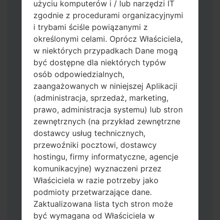
użyciu komputerów i / lub narzędzi IT
zgodnie z procedurami organizacyjnymi
i trybami ściśle powiązanymi z
określonymi celami. Oprócz Właściciela,
w niektórych przypadkach Dane mogą
być dostępne dla niektórych typów
osób odpowiedzialnych,
zaangażowanych w niniejszej Aplikacji
(administracja, sprzedaż, marketing,
Pobierz na swój komputer najnowszą
prawo, administracja systemu) lub stron
wersję
Odin 3
.
zewnętrznych (na przykład zewnętrzne
Następnie wyodrębnij plik
dostawcy usług technicznych,
oprogramowania układowego.
przewoźniki pocztowi, dostawcy
Powinieneś otrzymać 1 plik (jeśli 1 plik
hostingu, firmy informatyczne, agencje
wybierz tutaj) lub 5 plików (jeśli 5 plików
komunikacyjne) wyznaczeni przez
wybierz tutaj):
Właściciela w razie potrzeby jako
AP: "System & Recovery"
podmioty przetwarzające dane.
CP: "Modem & Radio"
Zaktualizowana lista tych stron może
CSC_***: "Country & Region & Operator"
być wymagana od Właściciela w