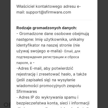
Właściciel kontaktowego adresu e-
mail: support@sfirmware.com
Rodzaje gromadzonych danych:
- Gromadzone dane osobowe obejmują
następne: Imię użytkownika, unikalny
identyfikator na naszej stronie (nie
używaj swojego e-maila)
- Email, для
подтверждения регистрации и сброса
-
пароля, а
-Adres E-mail, aby potwierdzić
rejestrację i zresetować hasło, a także
(jeśli zapisałeś się) na wysyłanie
wiadomości promocyjnych zespołu
Sfirmwares
Adres IP do wykrywania spamu i
-
bezpieczeństwa konta, sieci i informacji
OFICJALNE