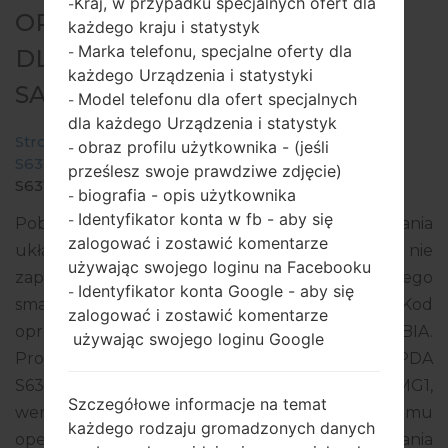
Kraj, w przypadku specjalnych ofert dla
-
OPROGRAMOWANIE #135951
każdego kraju i statystyk
Marka telefonu, specjalne oferty dla
-
DLA: GT-S6310L -
każdego Urządzenia i statystyki
SAMSUNGGALAXY Y DUOS
Model telefonu dla ofert specjalnych
-
dla każdego Urządzenia i statystyk
Strona startowa
→
Galaxy Y Duos
→
SamsungGT-
obraz profilu użytkownika - (jeśli
-
S6310L
→
GT-
prześlesz swoje prawdziwe zdjęcie)
S6310L_COO_1_20140814163640_pfww4fa6gp.zip
biografia - opis użytkownika
-
Identyfikator konta w fb - aby się
-
Pobierz najnowszą aktualizację oprogramowania
zalogować i zostawić komentarze
układowego dla Samsung Galaxy Y Duos, ale nie
używając swojego loginu na Facebooku
zapomnij sprawdzić, czy numer modelu Twojego
Identyfikator konta Google - aby się
-
smartfona odpowiada wskazanemu GT-S6310L. Kod
zalogować i zostawić komentarze
oprogramowania układowego to COO z COLOMBIA.
używając swojego loginu Google
Produkt jest dostarczany z wersją PDA
S6310LUBAMG2, wersja CSC S6310LUUBAMG1,
Szczegółowe informacje na temat
wersja MODEM S6310LUBAMG1. Wersja systemu
każdego rodzaju gromadzonych danych
operacyjnego danego oprogramowania