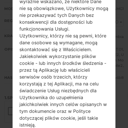
wyraźnie wskazano, że niektóre Dane
nie są obowiązkowe, Użytkownicy mogą
MODEM/CP WERSJA
S6310LUBAMG1
nie przekazywać tych Danych bez
REGION
konsekwencji dla dostępności lub
COO
funkcjonowania Usługi.
Użytkownicy, którzy nie są pewni, które
KRAJ
Colombia
dane osobowe są wymagane, mogą
skontaktować się z Właścicielem.
OPIS
Claro, Movistar, TIGO, ETB, EXITO1,
EXITO2, UFF1, UFF2, U NE1, UNE2, U
Jakiekolwiek wykorzystanie plików
NE3, UNE4, Virgin Mobile1, Virgin Mo
cookie - lub innych środków śledzenia -
bile2,
przez tą Aplikację lub właścicieli
serwisów osób trzecich, którzy
HASH
f187123cf2f0df7486605916748aa4b8
korzystają z tej Aplikacji, ma na celu
świadczenie Usług niezbędnych dla
Użytkownika do uzupełnienia
1.SPRAWDŹ RECAPTCHA
jakichkolwiek innych celów opisanych w
tym dokumencie oraz w Polityce
dotyczącej plików cookie, jeśli takie
istnieją.