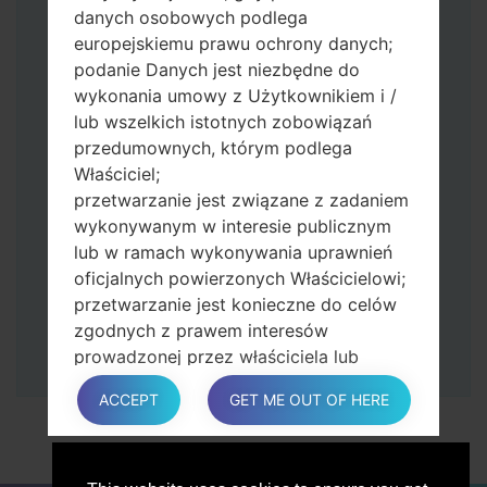
przytrzymaj przycisk Bixby i klawisz
danych osobowych podlega
zmniejszania głośności.
europejskiemu prawu ochrony danych;
Naciśnij i przytrzymaj klawisz zasilania i
podanie Danych jest niezbędne do
przycisk zwiększania głośności.
wykonania umowy z Użytkownikiem i /
Następnie podłącz urządzenie do
lub wszelkich istotnych zobowiązań
komputera, Odin powinien wykryć
przedumownych, którym podlega
telefon, a na ekranie pojawi się numer
Właściciel;
portu COM.
przetwarzanie jest związane z zadaniem
Podaj tylko czas przywracania ustawień
wykonywanym w interesie publicznym
fabrycznych i automatycznego
lub w ramach wykonywania uprawnień
ponownego uruchamiania.
oficjalnych powierzonych Właścicielowi;
Na koniec naciśnij klawisz Start. Twój
przetwarzanie jest konieczne do celów
telefon uruchomi się ponownie i odłączy
zgodnych z prawem interesów
się od komputera.
prowadzonej przez właściciela lub
osobę trzecią.
ACCEPT
GET ME OUT OF HERE
W każdym przypadku Właściciel z
przyjemnością pomoże wyjaśnić
konkretną podstawę prawną, która ma