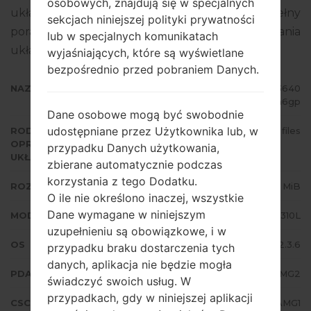
osobowych, znajdują się w specjalnych
układowego to Android Gingerbread 2.3.6. Pełny
sekcjach niniejszej polityki prywatności
poradnik na temat flashowania oprogramowania
lub w specjalnych komunikatach
układowego na urządzeniach Samsung
tutaj
wyjaśniających, które są wyświetlane
bezpośrednio przed pobraniem Danych.
NAZWA PLIKU
GT-S6310L_COO_1_20140814163640
_pfww4fa6gp
Dane osobowe mogą być swobodnie
udostępniane przez Użytkownika lub, w
RODZAJ
4 files
OPROGRAMOWANIA
przypadku Danych użytkowania,
UKŁADOWEGO
zbierane automatycznie podczas
korzystania z tego Dodatku.
ROZMIAR PLIKU
581.56 MiB
O ile nie określono inaczej, wszystkie
Dane wymagane w niniejszym
MODEL
Samsung GT-S6310L
uzupełnieniu są obowiązkowe, i w
OS
Android Gingerbread 2.3.6
przypadku braku dostarczenia tych
danych, aplikacja nie będzie mogła
PDA/AP WERSJA
S6310LUBAMG2
świadczyć swoich usług. W
przypadkach, gdy w niniejszej aplikacji
CSC WERSJA
S6310LUUBAMG1