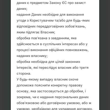
даних є предметом Закону ЄС про захист
виберіть HOME_CSC_*** для
даних;
збереження Ваших даних.
надання Даних необхідне для виконання
Тепер вимкніть пристрій і увійдіть у
угоди з Користувачем та/або для будь-яких
"Download" режим. Усі методи як це
відповідних переддоговірних зобов’язань,
зробити:
яким підлягає Власник;
Натисніть та утримуйти клавіші:
обробка пов’язана з завданням, яке
живлення, збільшення гучності та Bixbi.
здійснюється в суспільних інтересах або у
Натисніть та утримуйте клавіші:
процесі виконання офіційних повноважень,
зменшення та збільшення гучності.
наданих власнику;
Підключивши телефон до ПК
обробка необхідна для цілей законних
використовуючи USB кабель.
інтересів, які переслідує власник або третя
Натисніть та утримуйти клавіші:
сторона.
живлення, збільшення гучності та
У будь-якому випадку власник охоче
додому.
допоможе пояснити конкретну правову
Підключіть USB кабель та натисніть
основу, яка застосовується до обробки, і
клавіші: зменшення звуку та Bixbi.
зокрема, чи є надання персональних даних
Натисніть та утримуйти клавіші:
обов’язковою або договірною умовою, або ж
живлення та збільшення гучності.
умовою, необхідною для укладення договору.