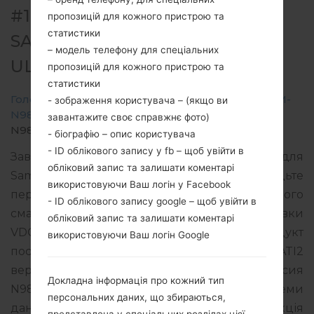
#190957 ДЛЯ SM-N986B -
пропозицій для кожного пристрою та
статистики
SAMSUNGGALAXY NOTE 20
– модель телефону для спеціальних
ULTRA 5G
пропозицій для кожного пристрою та
статистики
Головна
→
Galaxy Note 20 Ultra 5G
→
SamsungSM-
- зображення користувача – (якщо ви
N986B
→
SM-
завантажите своє справжнє фото)
N986B_1_20200910073016_kqqqzw9ddf_fac.zip
- біографію – опис користувача
- ID облікового запису у fb – щоб увійти в
Завантажте останнє оновлення прошивки для
обліковий запис та залишати коментарі
Samsung Galaxy Note 20 Ultra 5G, але не забудьте
використовуючи Ваш логін у Facebook
перевірити, чи відповідає номер моделі вашого
- ID облікового запису google – щоб увійти в
смартфона вказаному SM-N986B. Код прошивки
обліковий запис та залишати коментарі
VDC для CZECH REPUBLIC. Продукт
використовуючи Ваш логін Google
поставляється з PDA версією N986BXXU1ATI2
версія CSC N986BOXM1ATI2, MODEM версия
Докладна інформація про кожний тип
N986BXXU1ATI3. Версія операційної системи
персональних даних, що збираються,
даної прошивки Android Q 10. Повна інструкція