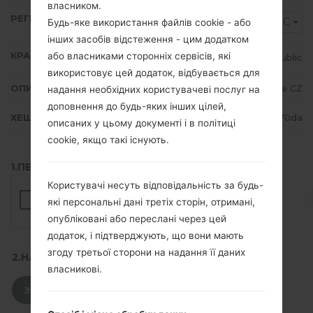
власником.
РЕГІОН
VDC
Будь-яке використання файлів cookie - або
інших засобів відстеження - цим додатком
КРАЇНА
або власниками сторонніх сервісів, які
Czech Republic
використовує цей додаток, відбувається для
ОПИС
Vodafone CZ
надання необхідних користувачеві послуг на
доповнення до будь-яких інших цілей,
ХЕШ
cafc7f26151a108d33863f1fa02670da
описаних у цьому документі і в політиці
cookie, якщо такі існують.
1.ПЕРЕВІРТИ НАЯВНІСТЬ RECAPTCHA
Користувачі несуть відповідальність за будь-
які персональні дані третіх сторін, отримані,
опубліковані або переслані через цей
додаток, і підтверджують, що вони мають
згоду третьої сторони на надання її даних
2.НАТИСНІТЬ, ЩОБ ЗАВАНТАЖИТИ
власникові.
ЗАВАНТАЖИТИ