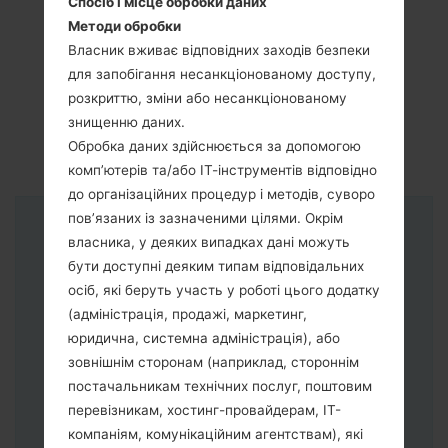
Спосіб і місце обробки даних
Методи обробки
Власник вживає відповідних заходів безпеки
для запобігання несанкціонованому доступу,
розкриттю, зміни або несанкціонованому
знищенню даних.
Обробка даних здійснюється за допомогою
комп’ютерів та/або ІТ-інструментів відповідно
до організаційних процедур і методів, суворо
пов’язаних із зазначеними цілями. Окрім
Інструкції
власника, у деяких випадках дані можуть
бути доступні деяким типам відповідальних
осіб, які беруть участь у роботі цього додатку
(адміністрація, продажі, маркетинг,
юридична, системна адміністрація), або
зовнішнім сторонам (наприклад, стороннім
постачальникам технічних послуг, поштовим
перевізникам, хостинг-провайдерам, ІТ-
компаніям, комунікаційним агентствам), які