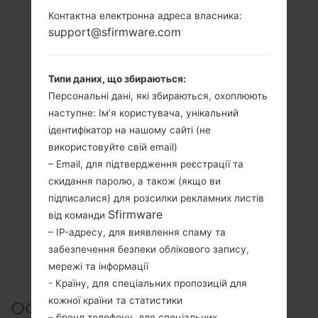
Контактна електронна адреса власника:
support@sfirmware.com
Типи даних, що збираються:
Персональні дані, які збираються, охоплюють
наступне: Ім’я користувача, унікальний
ідентифікатор на нашому сайті (не
використовуйте свій email)
– Email, для підтвердження реєстрації та
скидання паролю, а також (якщо ви
підписалися) для розсилки рекламних листів
Sfirmware
від команди
– IP-адресу, для виявлення спаму та
забезпечення безпеки облікового запису,
мережі та інформації
- Країну, для спеціальних пропозицій для
кожної країни та статистики
ОФІЦІЙНА ПРОШИВКА
– бренд телефону, для спеціальних