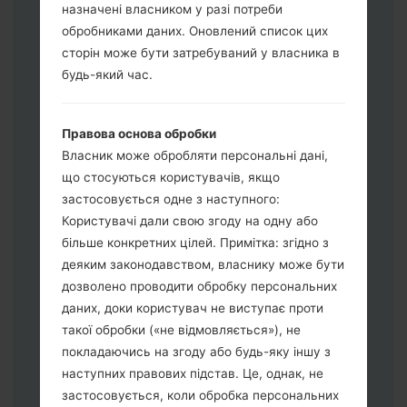
назначені власником у разі потреби
обробниками даних. Оновлений список цих
сторін може бути затребуваний у власника в
будь-який час.
Завантажте на свій ПК:
Odin 3
.
Далі завантажте та розпакуйте файл
Правова основа обробки
прошивки.
Власник може обробляти персональні дані,
Вам потрібно 1 (Вибрати 1 файл
що стосуються користувачів, якщо
прошивки тут) або 5 (Вибрати 5 файл
застосовується одне з наступного:
прошивки тут) файлів для прошивки:
Користувачі дали свою згоду на одну або
AP: "System & Recovery"
більше конкретних цілей. Примітка: згідно з
CP: "Modem & Radio"
деяким законодавством, власнику може бути
CSC_***: "Country & Region & Operator"
дозволено проводити обробку персональних
HOME_CSC_***: "Country & Region &
даних, доки користувач не виступає проти
Operator"
такої обробки («не відмовляється»), не
Додайте усі файли у програму Odin 3.
покладаючись на згоду або будь-яку іншу з
Якщо ви хочете прошити телефон та
наступних правових підстав. Це, однак, не
скинути до заводських налаштувань
застосовується, коли обробка персональних
оберіть CSC_***, у іншому випадку