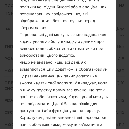
представлена у спеціальних розділах цієї
про те, як прошивати стокову прошивку на
політики конфіденційності або в спеціальних
пристроях Samsung
тут
пояснювальних повідомленнях, які
відображаються безпосередньо перед
збором даних.
НАЗВА ФАЙЛУ
SM-N986B_1_20200910073016_kqq
qzw9ddf_fac
Персональні дані можуть вільно надаватися
користувачем або, у випадку з даними про
ТИП ПРОШИВКИ
4 files
використання, збиратися автоматично при
використанні цього додатка.
РОЗМІР ФАЙЛУ
6.48 GiB
Якщо не вказано інше, всі дані, які
вимагаються цим додатком, є обов’язковими,
МОДЕЛЬ
Samsung SM-N986B
і у разі ненадання цих даних додаток не
ОПЕРАЦІЙНА
Android Q 10
зможе надати свої послуги. У випадках, коли
СИСТЕМА
в цьому додатку прямо зазначено, що деякі
дані не є обов’язковими, Користувачі можуть
PDA/AP ВЕРСІЯ
N986BXXU1ATI2
не повідомляти ці дані без наслідків для
доступності або функціонування сервісу.
CSC ВЕРСІЯ
N986BOXM1ATI2
Користувачі, які не впевнені, які персональні
дані є обов’язковими, можуть зв’язатися з
MODEM/CP ВЕРСІЯ
N986BXXU1ATI3