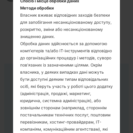
Спосіб і місце обробки даних
Методи обробки
Власник вживає відповідних заходів безпеки
для запобігання несанкціонованому доступу,
розкриттю, зміни або несанкціонованому
знищенню даних.
Обробка даних здійснюється за допомогою
комп’ютерів та/або ІТ-інструментів відповідно
до організаційних процедур і методів, суворо
пов’язаних із зазначеними цілями. Окрім
власника, у деяких випадках дані можуть
Інструкції
бути доступні деяким типам відповідальних
осіб, які беруть участь у роботі цього додатку
(адміністрація, продажі, маркетинг,
юридична, системна адміністрація), або
зовнішнім сторонам (наприклад, стороннім
постачальникам технічних послуг, поштовим
перевізникам, хостинг-провайдерам, ІТ-
компаніям, комунікаційним агентствам), які