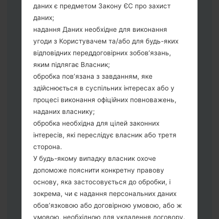
даних є предметом Закону ЄС про захист
оберіть CSC_***, у іншому випадку
даних;
виберіть HOME_CSC_*** для
надання Даних необхідне для виконання
збереження Ваших даних.
угоди з Користувачем та/або для будь-яких
Тепер вимкніть пристрій і увійдіть у
відповідних переддоговірних зобов’язань,
"Download" режим. Усі методи як це
яким підлягає Власник;
зробити:
обробка пов’язана з завданням, яке
Натисніть та утримуйти клавіші:
здійснюється в суспільних інтересах або у
живлення, збільшення гучності та Bixbi.
процесі виконання офіційних повноважень,
Натисніть та утримуйте клавіші:
наданих власнику;
зменшення та збільшення гучності.
обробка необхідна для цілей законних
Підключивши телефон до ПК
інтересів, які переслідує власник або третя
використовуючи USB кабель.
сторона.
Натисніть та утримуйти клавіші:
У будь-якому випадку власник охоче
живлення, збільшення гучності та
допоможе пояснити конкретну правову
додому.
основу, яка застосовується до обробки, і
Підключіть USB кабель та натисніть
зокрема, чи є надання персональних даних
клавіші: зменшення звуку та Bixbi.
обов’язковою або договірною умовою, або ж
Натисніть та утримуйти клавіші:
умовою, необхідною для укладення договору.