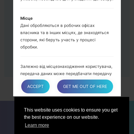
живлення та збільшення гучності.
Далі підключить телефон до ПК,
програма Odin повина виявити Ваш
Місце
девайс та "COM port number" з'явиться
Дані обробляються в робочих офісах
на екрані.
власника та в інших місцях, де знаходяться
Вказуйте лише "F.Reset" час та "Auto-
сторони, які беруть участь у процесі
Reboot".
обробки.
В кінці натисніть кнопку "Start". Ваш
девайс перезагрузиться та
відєднається від ПК.
Залежно від місцезнаходження користувача,
передача даних може передбачати передачу
даних користувача в країну, відмінну від його
ACCEPT
GET ME OUT OF HERE
власної. Щоб дізнатися більше про місце
обробки таких переданих даних, Користувачі
можуть переглянути розділ, що містить
ДЛЯ БЛОГЕРІВ ТА ЖУРНАЛІСТІВ
НОВИНИ
відомості про обробку персональних даних.
This website uses cookies to ensure you get
ПОРІВНЯТИ
КОНТАКТИ
ПРИВАТНІСТЬ
the best experience on our website.
УМОВИ ВИКОРИСТАННЯ
Learn more
Користувачі також мають право дізнатися