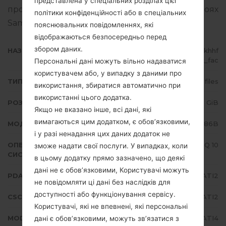
представлена у спеціальних розділах цієї
прошивати стокову прошивку на пристроях
політики конфіденційності або в спеціальних
Samsung
тут
пояснювальних повідомленнях, які
відображаються безпосередньо перед
збором даних.
НАЗВА ФАЙЛУ
SM-N986B_1_20200910181504_khhf
a7ucrx_fac
Персональні дані можуть вільно надаватися
користувачем або, у випадку з даними про
ТИП ПРОШИВКИ
4 files
використання, збиратися автоматично при
використанні цього додатка.
РОЗМІР ФАЙЛУ
6.48 GiB
Якщо не вказано інше, всі дані, які
вимагаються цим додатком, є обов’язковими,
МОДЕЛЬ
Samsung SM-N986B
і у разі ненадання цих даних додаток не
ОПЕРАЦІЙНА
Android Q 10
зможе надати свої послуги. У випадках, коли
СИСТЕМА
в цьому додатку прямо зазначено, що деякі
дані не є обов’язковими, Користувачі можуть
PDA/AP ВЕРСІЯ
N986BXXU1ATI2
не повідомляти ці дані без наслідків для
доступності або функціонування сервісу.
CSC ВЕРСІЯ
N986BOXM1ATI2
Користувачі, які не впевнені, які персональні
MODEM/CP ВЕРСІЯ
N986BXXU1ATI4
дані є обов’язковими, можуть зв’язатися з