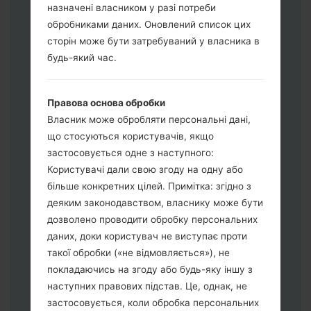
назначені власником у разі потреби
обробниками даних. Оновлений список цих
сторін може бути затребуваний у власника в
будь-який час.
Завантажте на свій ПК:
Odin 3
.
Правова основа обробки
Далі завантажте та розпакуйте файл
Власник може обробляти персональні дані,
прошивки.
що стосуються користувачів, якщо
Вам потрібно 1 (Вибрати 1 файл
застосовується одне з наступного:
прошивки тут) або 5 (Вибрати 5 файл
Користувачі дали свою згоду на одну або
прошивки тут) файлів для прошивки:
більше конкретних цілей. Примітка: згідно з
AP: "System & Recovery"
деяким законодавством, власнику може бути
CP: "Modem & Radio"
дозволено проводити обробку персональних
CSC_***: "Country & Region & Operator"
даних, доки користувач не виступає проти
HOME_CSC_***: "Country & Region &
такої обробки («не відмовляється»), не
Operator"
покладаючись на згоду або будь-яку іншу з
Додайте усі файли у програму Odin 3.
наступних правових підстав. Це, однак, не
Якщо ви хочете прошити телефон та
застосовується, коли обробка персональних
скинути до заводських налаштувань