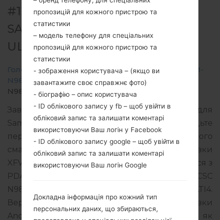
– бренд телефону, для спеціальних
#190973 ДЛЯ SM-N986B -
пропозицій для кожного пристрою та
статистики
SAMSUNGGALAXY NOTE 20
– модель телефону для спеціальних
ULTRA 5G
пропозицій для кожного пристрою та
статистики
Головна
→
Galaxy Note 20 Ultra 5G
→
SamsungSM-
- зображення користувача – (якщо ви
N986B
→
SM-
завантажите своє справжнє фото)
N986B_1_20200910181504_khhfa7ucrx_fac.zip
- біографію – опис користувача
- ID облікового запису у fb – щоб увійти в
Завантажте останнє оновлення прошивки для
обліковий запис та залишати коментарі
Samsung Galaxy Note 20 Ultra 5G, але не забудьте
використовуючи Ваш логін у Facebook
перевірити, чи відповідає номер моделі вашого
- ID облікового запису google – щоб увійти в
смартфона вказаному SM-N986B. Код прошивки
обліковий запис та залишати коментарі
XFV для SOUTH AFRICA. Продукт поставляється з
використовуючи Ваш логін Google
PDA версією N986BXXU1ATI2 версія CSC
N986BOXM1ATI2, MODEM версия N986BXXU1ATI4.
Докладна інформація про кожний тип
Версія операційної системи даної прошивки
персональних даних, що збираються,
Android Q 10. Повна інструкція про те, як