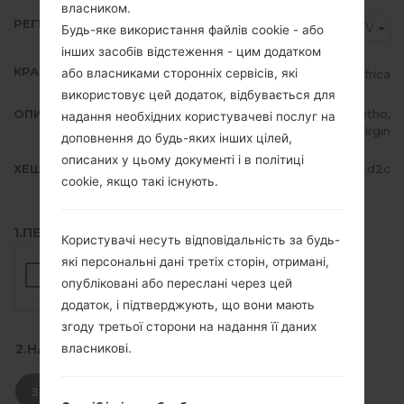
власником.
РЕГІОН
XFV
Будь-яке використання файлів cookie - або
інших засобів відстеження - цим додатком
КРАЇНА
або власниками сторонніх сервісів, які
South Africa
використовує цей додаток, відбувається для
ОПИС
Vodacom, 8ta, Vodacom Lesotho,
надання необхідних користувачеві послуг на
MTN, Cell C, Virgin
доповнення до будь-яких інших цілей,
описаних у цьому документі і в політиці
ХЕШ
455e78d67654b437f319ca902260cd2c
cookie, якщо такі існують.
1.ПЕРЕВІРТИ НАЯВНІСТЬ RECAPTCHA
Користувачі несуть відповідальність за будь-
які персональні дані третіх сторін, отримані,
опубліковані або переслані через цей
додаток, і підтверджують, що вони мають
згоду третьої сторони на надання її даних
власникові.
2.НАТИСНІТЬ, ЩОБ ЗАВАНТАЖИТИ
ЗАВАНТАЖИТИ