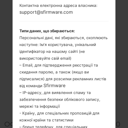
Контактна електронна адреса власника:
support@sfirmware.com
Типи даних, що збираються:
Персональні дані, які збираються, охоплюють
наступне: Ім’я користувача, унікальний
ідентифікатор на нашому сайті (не
використовуйте свій email)
– Email, для підтвердження реєстрації та
скидання паролю, а також (якщо ви
підписалися) для розсилки рекламних листів
Sfirmware
від команди
– IP-адресу, для виявлення спаму та
забезпечення безпеки облікового запису,
мережі та інформації
- Країну, для спеціальних пропозицій для
кожної країни та статистики
ОФІЦІЙНА ПРОШИВКА #22530
– бренд телефону, для спеціальних