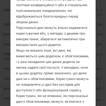
політики конфіденційності або в спеціальних
НАЗВА ФАЙЛУ
GT-I8260_CYV_1_20140617145830_9
пояснювальних повідомленнях, які
3s0osxl5t_fac
відображаються безпосередньо перед
збором даних.
ТИП ПРОШИВКИ
1 file
Персональні дані можуть вільно надаватися
користувачем або, у випадку з даними про
РОЗМІР ФАЙЛУ
764.92 MiB
використання, збиратися автоматично при
МОДЕЛЬ
Samsung GT-I8260
використанні цього додатка.
Якщо не вказано інше, всі дані, які
ОПЕРАЦІЙНА
Android Jelly Bean 4.1.2
вимагаються цим додатком, є обов’язковими,
СИСТЕМА
і у разі ненадання цих даних додаток не
зможе надати свої послуги. У випадках, коли
PDA/AP ВЕРСІЯ
I8260XXAML3
в цьому додатку прямо зазначено, що деякі
CSC ВЕРСІЯ
I8260OXXAML3
дані не є обов’язковими, Користувачі можуть
не повідомляти ці дані без наслідків для
MODEM/CP ВЕРСІЯ
I8260XXAMJ2
доступності або функціонування сервісу.
Користувачі, які не впевнені, які персональні
РЕГІОН
CYV
дані є обов’язковими, можуть зв’язатися з