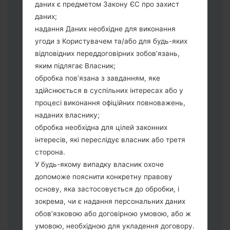
даних є предметом Закону ЄС про захист
Тепер вимкніть пристрій і увійдіть у
даних;
"Download" режим. Усі методи як це
надання Даних необхідне для виконання
зробити:
угоди з Користувачем та/або для будь-яких
Натисніть та утримуйти клавіші:
відповідних переддоговірних зобов’язань,
живлення, збільшення гучності та Bixbi.
яким підлягає Власник;
Натисніть та утримуйте клавіші:
обробка пов’язана з завданням, яке
зменшення та збільшення гучності.
здійснюється в суспільних інтересах або у
Підключивши телефон до ПК
процесі виконання офіційних повноважень,
використовуючи USB кабель.
наданих власнику;
Натисніть та утримуйти клавіші:
обробка необхідна для цілей законних
живлення, збільшення гучності та
інтересів, які переслідує власник або третя
додому.
сторона.
Підключіть USB кабель та натисніть
У будь-якому випадку власник охоче
клавіші: зменшення звуку та Bixbi.
допоможе пояснити конкретну правову
Натисніть та утримуйти клавіші:
основу, яка застосовується до обробки, і
живлення та збільшення гучності.
зокрема, чи є надання персональних даних
Далі підключить телефон до ПК,
обов’язковою або договірною умовою, або ж
програма Odin повина виявити Ваш
умовою, необхідною для укладення договору.
девайс та "COM port number" з'явиться