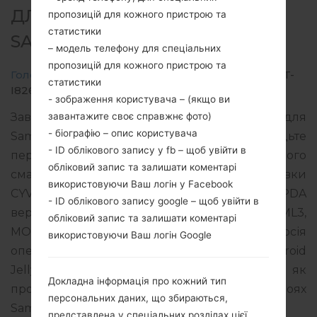
ДЛЯ GT-I8260 -
пропозицій для кожного пристрою та
статистики
SAMSUNGGALAXY CORE
– модель телефону для спеціальних
пропозицій для кожного пристрою та
Головна
→
Galaxy Core
→
SamsungGT-I8260
→
GT-
статистики
I8260_CYV_1_20140617145830_93s0osxl5t_fac.zip
- зображення користувача – (якщо ви
завантажите своє справжнє фото)
Завантажте останнє оновлення прошивки для
- біографію – опис користувача
Samsung Galaxy Core, але не забудьте
- ID облікового запису у fb – щоб увійти в
перевірити, чи відповідає номер моделі вашого
обліковий запис та залишати коментарі
смартфона вказаному GT-I8260. Код прошивки
використовуючи Ваш логін у Facebook
CYV для CYPRUS. Продукт поставляється з PDA
- ID облікового запису google – щоб увійти в
версією I8260XXAML3 версія CSC I8260OXXAML3,
обліковий запис та залишати коментарі
MODEM версия I8260XXAMJ2. Версія
використовуючи Ваш логін Google
операційної системи даної прошивки Android
Jelly Bean 4.1.2. Повна інструкція про те, як
Докладна інформація про кожний тип
прошивати стокову прошивку на пристроях
персональних даних, що збираються,
Samsung
тут
представлена у спеціальних розділах цієї