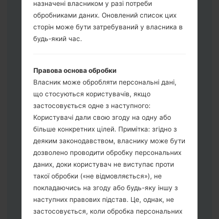
назначені власником у разі потреби
обробниками даних. Оновлений список цих
Завантажте на свій ПК:
Odin 3
.
сторін може бути затребуваний у власника в
Далі завантажте та розпакуйте файл
будь-який час.
прошивки.
Вам потрібно 1 (Вибрати 1 файл
Правова основа обробки
прошивки тут) або 5 (Вибрати 5 файл
Власник може обробляти персональні дані,
прошивки тут) файлів для прошивки:
що стосуються користувачів, якщо
AP: "System & Recovery"
застосовується одне з наступного:
CP: "Modem & Radio"
Користувачі дали свою згоду на одну або
CSC_***: "Country & Region & Operator"
більше конкретних цілей. Примітка: згідно з
HOME_CSC_***: "Country & Region &
деяким законодавством, власнику може бути
Operator"
дозволено проводити обробку персональних
Додайте усі файли у програму Odin 3.
даних, доки користувач не виступає проти
Якщо ви хочете прошити телефон та
такої обробки («не відмовляється»), не
скинути до заводських налаштувань
покладаючись на згоду або будь-яку іншу з
оберіть CSC_***, у іншому випадку
наступних правових підстав. Це, однак, не
виберіть HOME_CSC_*** для
застосовується, коли обробка персональних
збереження Ваших даних.