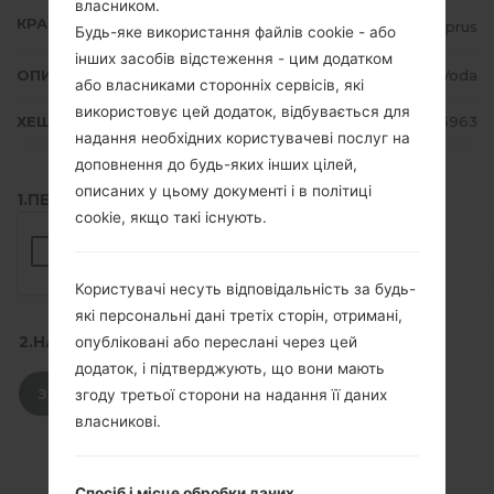
власником.
КРАЇНА
Cyprus
Будь-яке використання файлів cookie - або
інших засобів відстеження - цим додатком
ОПИС
CytaVoda
або власниками сторонніх сервісів, які
використовує цей додаток, відбувається для
ХЕШ
d199e04839aafb75ca017f87e9fd5963
надання необхідних користувачеві послуг на
доповнення до будь-яких інших цілей,
описаних у цьому документі і в політиці
1.ПЕРЕВІРТИ НАЯВНІСТЬ RECAPTCHA
cookie, якщо такі існують.
Користувачі несуть відповідальність за будь-
які персональні дані третіх сторін, отримані,
2.НАТИСНІТЬ, ЩОБ ЗАВАНТАЖИТИ
опубліковані або переслані через цей
додаток, і підтверджують, що вони мають
ЗАВАНТАЖИТИ
згоду третьої сторони на надання її даних
власникові.
Спосіб і місце обробки даних