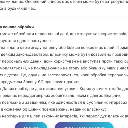
ками даних. Оновлений список цих сторін може бути затребуван
гучності та Bixbi.
а в будь-який час.
Натисніть та у
збільшення гучно
використовуючи USB
а основа обробки
Натисніть та утри
 може обробляти персональні дані, що стосуються користувачів
гучності та додому.
вується одне з наступного:
Підключіть USB каб
вачі дали свою згоду на одну або більше конкретних цілей. Примі
звуку та Bixbi.
з деяким законодавством, власнику може бути дозволено провод
Натисніть та у
 персональних даних, доки користувач не виступає проти такої о
збільшення гучності.
дмовляється»), не покладаючись на згоду або будь-яку іншу з нас
Далі підключить те
х підстав. Це, однак, не застосовується, коли обробка персонал
виявити Ваш девайс
 предметом Закону ЄС про захист даних;
екрані.
 Даних необхідне для виконання угоди з Користувачем та/або дл
Вказуйте лише "F.Rese
дповідних переддоговірних зобов’язань, яким підлягає Власник;
В кінці натисні
 пов’язана з завданням, яке здійснюється в суспільних інтересах
перезагрузиться та в
 виконання офіційних повноважень, наданих власнику;
 необхідна для цілей законних інтересів, які переслідує власник а
торона.