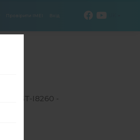
UK
Провірити IMEI
Вхід
ЛЯ GT-I8260 -