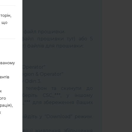
торін,
, що
К:
Odin 3
.
розпакуйте файл прошивки.
брати 1 файл прошивки тут) або 5
шивки тут) файлів для прошивки:
ery"
"
нованому
 Region & Operator"
ntry & Region & Operator"
ентів
програму Odin 3.
прошити телефон та скинути до
и
увань оберіть CSC_***, у іншому
ого
OME_CSC_*** для збереження Ваших
рація),
х
трій і увійдіть у "Download" режим.
бити:
муйти клавіші: живлення, збільшення