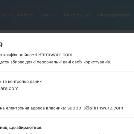
ОС
Articles
Новини
Як прошити
Наші проекти
R
Sfirmware.com
а конфіденційності
аток збирає деякі персональні дані своїх користувачів.
 та контролер даних
ware.com
ОФІЦІЙНА ПРОШИВКА #22535 Д
SAMSUNGGALAXY CORE
support@sfirmware.com
тна електронна адреса власника:
Головна
→
Galaxy Core
→
SamsungGT-I8260
→
GT-
I8260_XEC_1_20140809123350_1u0rtz0acb_fac.zip
аних, що збираються: