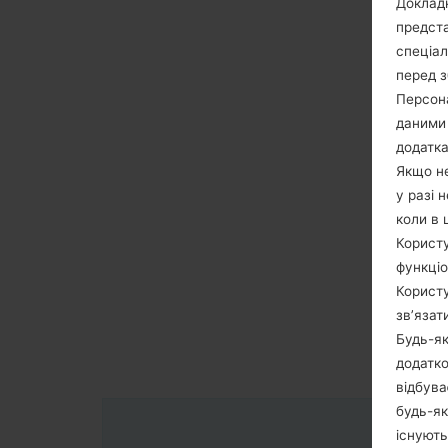
Докладн
предста
спеціа
перед з
Персона
даними 
додатка
Якщо не
у разі 
коли в 
Користу
функціо
Користу
зв’язат
Будь-як
додатко
відбува
будь-як
існують