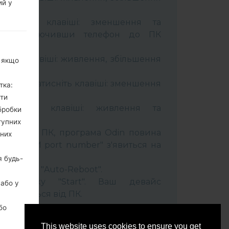
ий у
тримуйте клавіші: зменшення та
сті. Підключивши телефон до ПК
 кабель.
муйти клавіші: живлення, збільшення
, якщо
ель та натисніть клавіші: зменшення
тка:
ити
тримуйти клавіші: живлення та
бробки
тупних
лефон до ПК, програма Odin повина
ьних
 та "COM port number" з'явиться на
я будь-
t" час та "Auto-Reboot".
ть кнопку "Start". Ваш девайс
 або у
ідєднається від ПК.
бо
This website uses cookies to ensure you get