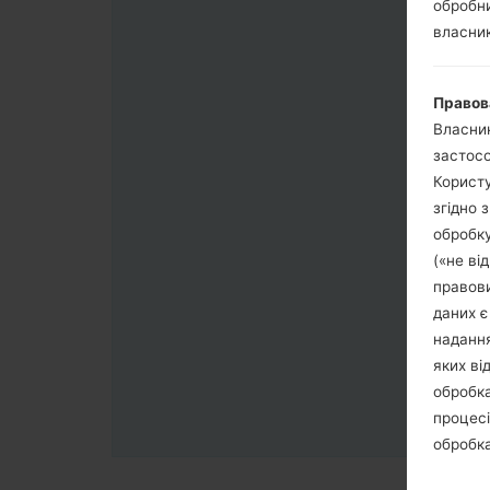
обробни
власник
Правов
Власник
застосо
Користу
згідно 
обробку
(«не ві
правови
даних є
надання
яких ві
обробка
процесі
обробка
третя с