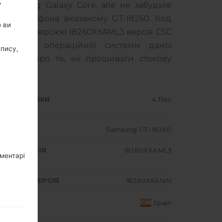
,
Samsung Galaxy Core, але не забудьте
го смартфона вказаному GT-I8260. Код
о ви
я з PDA версією I8260XXAML3 версія CSC
 Версія операційної системи даної
апису,
струкція про те, як прошивати стокову
ИП ПРОШИВКИ
4 files
ОДЕЛЬ
Samsung GT-I8260
A/AP ВЕРСІЯ
I8260XXAML3
оментарі
DEM/CP ВЕРСІЯ
I8260XXANA1
АЇНА
Spain