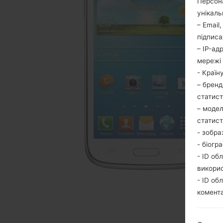
Персона
унікаль
– Email
підписа
– IP-ад
мережі 
- Країн
– бренд
статис
– модел
статис
- зобра
- біогр
- ID об
викори
- ID об
комента