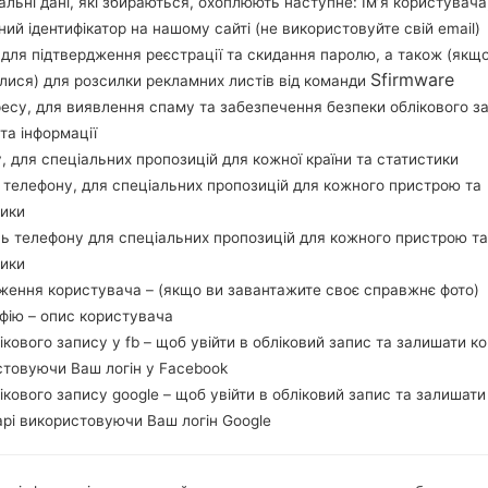
льні дані, які збираються, охоплюють наступне: Ім’я користувача
Завантажте останнє оновлення прошивки для 
ний ідентифікатор на нашому сайті (не використовуйте свій email)
перевірити, чи відповідає номер моделі вашо
, для підтвердження реєстрації та скидання паролю, а також (якщ
прошивки XEC для SPAIN. Продукт поставляєтьс
Sfirmware
лися) для розсилки рекламних листів від команди
I8260XECANA1, MODEM версия I8260XXANA1.
ресу, для виявлення спаму та забезпечення безпеки облікового з
прошивки Android Jelly Bean 4.1.2. Повна ін
та інформації
прошивку на пристроях Samsung
тут
у, для спеціальних пропозицій для кожної країни та статистики
 телефону, для спеціальних пропозицій для кожного пристрою та
тики
НАЗВА ФАЙЛУ
GT-I8260_XEC_1_20140809123
Т
ь телефону для спеціальних пропозицій для кожного пристрою та
350_1u0rtz0acb_fac
тики
РОЗМІР ФАЙЛУ
758.12 MiB
М
ження користувача – (якщо ви завантажите своє справжнє фото)
афію – опис користувача
ОПЕРАЦІЙНА
Android Jelly Bean 4.1.2
PD
лікового запису у fb – щоб увійти в обліковий запис та залишати к
СИСТЕМА
стовуючи Ваш логін у Facebook
лікового запису google – щоб увійти в обліковий запис та залишати
CSC ВЕРСІЯ
I8260XECANA1
MO
рі використовуючи Ваш логін Google
РЕГІОН
КР
XEC