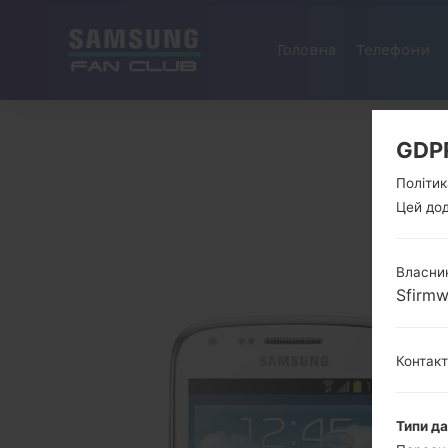
Головна
Телефони
GDP
Політик
Цей дод
Власник
Sfirm
Контак
Типи д