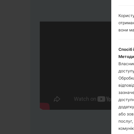
Користу
отриман
вони ма
Спосіб 
Методи
Власник
доступу
Обробка
відпові
зазначе
доступн
додатку
або зов
послуг,
комунік