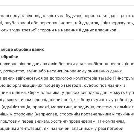
Інструкції
вачі несуть відповідальність за будь-які персональні дані третіх с
і, опубліковані або переслані через цей додаток, і підтверджують
Завантажте на свій П
ють згоду третьої сторони на надання її даних власникові.
Далі завантажте та 
Вам потрібно 1 (Ви
(Вибрати 5 файл про
і місце обробки даних
AP: "System & Recov
 обробки
CP: "Modem & Radio
 вживає відповідних заходів безпеки для запобігання несанкціо
CSC_***: "Country &
, розкриттю, зміни або несанкціонованому знищенню даних.
HOME_CSC_***: "Cou
 даних здійснюється за допомогою комп’ютерів та/або ІТ-інструм
Додайте усі файли у 
дно до організаційних процедур і методів, суворо пов’язаних із
Якщо ви хочете 
ними цілями. Окрім власника, у деяких випадках дані можуть бут
заводських налашт
і деяким типам відповідальних осіб, які беруть участь у роботі ць
випадку виберіть H
 (адміністрація, продажі, маркетинг, юридична, системна адмініст
даних.
нішнім сторонам (наприклад, стороннім постачальникам технічни
Тепер вимкніть прис
 поштовим перевізникам, хостинг-провайдерам, ІТ-компаніям,
Усі методи як це зро
аційним агентствам), які назначені власником у разі потреби
Натисніть та утри