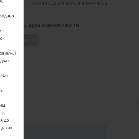
я,
ЕШ
762089fbc3c13ff5b3fc8189819253d4
ередньо
.НАТИСНІТЬ, ЩОБ ЗАВАНТАЖИТИ
у з
го
ЗАВАНТАЖИТИ
овими, і
дках,
,
 або
ть
цим
ок,
ня до
що такі